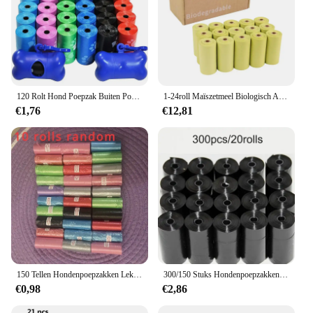
120 Rolt Hond Poepzak Buiten Poepzak Poep Buitenshuis Schoon Huisdieren Benodigdheden Voor Hond 15 Zakjes/Roll Navulling Vuilniszak Huisdier Benodigdheden
1-24roll Maïszetmeel Biologisch Afbreekbare Huisdierenvuilniszak Composteerbaar Vest Stijl Kat Hond Poep Vuilniszakken Buiten Huisdieren Dragers Tool
€1,76
€12,81
150 Tellen Hondenpoepzakken Lekvrij, Geurafdichtende Polyethyleen Afvalzakken Voor Huisdieren, Navullingen Van Hondenzakken Voor Buitengebruik
300/150 Stuks Hondenpoepzakken, Draagbare Afvalzakken Voor Huisdieren, Duurzame En Lekvrije Vuilniszakken Voor Huisdieren, Schoonmaakbenodigdheden Voor Huisdieren
€0,98
€2,86