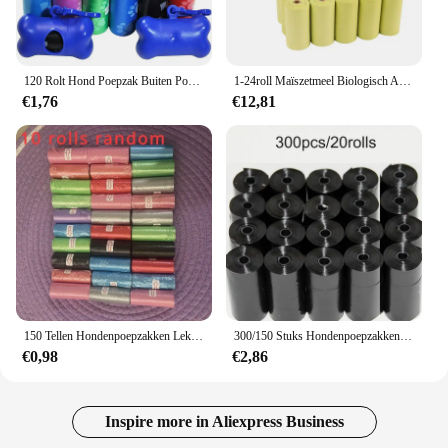
120 Rolt Hond Poepzak Buiten Poepzak Poep Buitenshuis Schoon Huisdieren Benodigdheden Voor Hond 15 Zakjes/Roll Navulling Vuilniszak Huisdier Benodigdheden
1-24roll Maïszetmeel Biologisch Afbreekbare Huisdierenvuilniszak Composteerbaar Vest Stijl Kat Hond Poep Vuilniszakken Buiten Huisdieren Dragers Tool
€1,76
€12,81
150 Tellen Hondenpoepzakken Lekvrij, Geurafdichtende Polyethyleen Afvalzakken Voor Huisdieren, Navullingen Van Hondenzakken Voor Buitengebruik
300/150 Stuks Hondenpoepzakken, Draagbare Afvalzakken Voor Huisdieren, Duurzame En Lekvrije Vuilniszakken Voor Huisdieren, Schoonmaakbenodigdheden Voor Huisdieren
€0,98
€2,86
Inspire more in Aliexpress Business