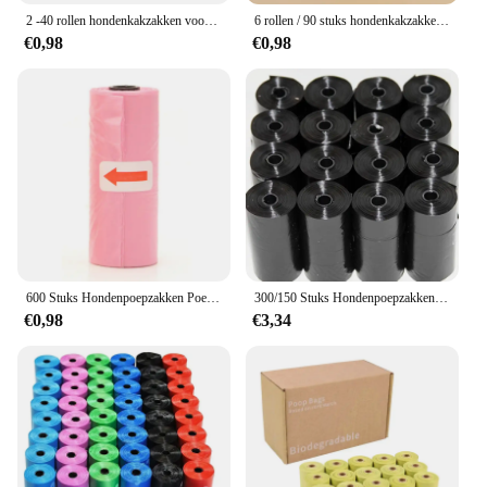
2 -40 rollen hondenkakzakken voor buitenwandelingen Kattenafvalzak Doggie Outdoor Home Schone navulling Vuilniszak Dierbenodigdheden 15 zakken / rol
6 rollen / 90 stuks hondenkakzakken, extra dikke lekvrije huisdierafvalzakken met gemakkelijk scheurontwerp, lekbestendig voor gebruik buitenshuis
€0,98
€0,98
600 Stuks Hondenpoepzakken Poepzakjes Voor Huisdieren Wegwerp Hondenafvalzakken Bulk Poepzakken Lekvrije Hondenafvalzakken Voor Dierbenodigdheden
300/150 Stuks Hondenpoepzakken, Draagbare Afvalzakken Voor Huisdieren, Duurzame En Lekvrije Vuilniszakken Voor Huisdieren, Schoonmaakbenodigdheden Voor Huisdieren
€0,98
€3,34