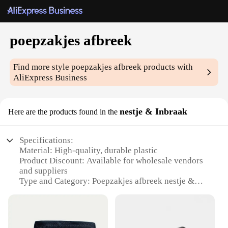
poepzakjes afbreek
Find more style
poepzakjes afbreek
products with
AliExpress Business
nestje & Inbraak
Here are the products found in the
Specifications:
Material: High-quality, durable plastic
Product Discount: Available for wholesale vendors
and suppliers
Type and Category: Poepzakjes afbreek nestje &
Inbraak
Design and Style: Ergonomic and user-friendly
design
Usage and Purpose: Ideal for outdoor use, camping,