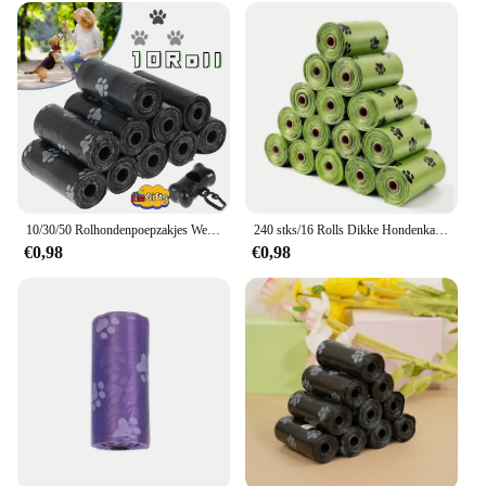
10/30/50 Rolhondenpoepzakjes Wegwerp Vuilniszakken Voor Huisdieren Hondenafvalzakken Ontwerp Huisdierpoep Opraap Beenzak Dispenser Gereedschap
240 stks/16 Rolls Dikke Hondenkak Zakken, Lekvrije Huisdier Afvalzak Voor Hond Outdoor Wandelen
€0,98
€0,98