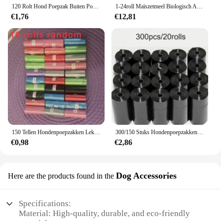
120 Rolt Hond Poepzak Buiten Poepzak Poep Buitenshuis Schoon Huisdieren Benodigdheden Voor Hond 15 Zakjes/Roll Navulling Vuilniszak Huisdier Benodigdheden
1-24roll Maïszetmeel Biologisch Afbreekbare Huisdierenvuilniszak Composteerbaar Vest Stijl Kat Hond Poep Vuilniszakken Buiten Huisdieren Dragers Tool
€1,76
€12,81
150 Tellen Hondenpoepzakken Lekvrij, Geurafdichtende Polyethyleen Afvalzakken Voor Huisdieren, Navullingen Van Hondenzakken Voor Buitengebruik
300/150 Stuks Hondenpoepzakken, Draagbare Afvalzakken Voor Huisdieren, Duurzame En Lekvrije Vuilniszakken Voor Huisdieren, Schoonmaakbenodigdheden Voor Huisdieren
€0,98
€2,86
Dog Accessories
Here are the products found in the
Specifications:
Material: High-quality, durable, and eco-friendly