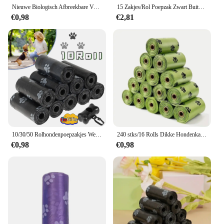
Nieuwe Biologisch Afbreekbare Vuilniszak Hond Poepzakken Bulk Biobase Geurende Poepzak Afbreekbare Kattenafvoerzakken Hond Poepdispenser Geschenken
15 Zakjes/Rol Poepzak Zwart Buiten Draagbare Schoonmaaktassen Hondenpoepzak Dispenser Huisdierbenodigdheden Huisdierproducten
€0,98
€2,81
10/30/50 Rolhondenpoepzakjes Wegwerp Vuilniszakken Voor Huisdieren Hondenafvalzakken Ontwerp Huisdierpoep Opraap Beenzak Dispenser Gereedschap
240 stks/16 Rolls Dikke Hondenkak Zakken, Lekvrije Huisdier Afvalzak Voor Hond Outdoor Wandelen
€0,98
€0,98