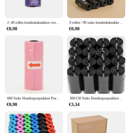
2 -40 rollen hondenkakzakken voor buitenwandelingen Kattenafvalzak Doggie Outdoor Home Schone navulling Vuilniszak Dierbenodigdheden 15 zakken / rol
6 rollen / 90 stuks hondenkakzakken, extra dikke lekvrije huisdierafvalzakken met gemakkelijk scheurontwerp, lekbestendig voor gebruik buitenshuis
€0,98
€0,98
600 Stuks Hondenpoepzakken Poepzakjes Voor Huisdieren Wegwerp Hondenafvalzakken Bulk Poepzakken Lekvrije Hondenafvalzakken Voor Dierbenodigdheden
300/150 Stuks Hondenpoepzakken, Draagbare Afvalzakken Voor Huisdieren, Duurzame En Lekvrije Vuilniszakken Voor Huisdieren, Schoonmaakbenodigdheden Voor Huisdieren
€0,98
€3,34