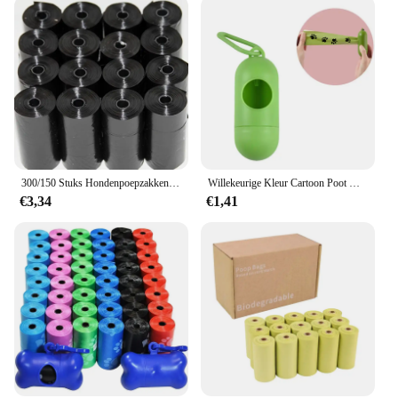
300/150 Stuks Hondenpoepzakken, Draagbare Afvalzakken Voor Huisdieren, Duurzame En Lekvrije Vuilniszakken Voor Huisdieren, Schoonmaakbenodigdheden Voor Huisdieren
Willekeurige Kleur Cartoon Poot Grafische Hondenpoepzakken Poepzakjes Voor Huisdieren Lekvrije Hondenafvoerzakken Voor Dierbenodigdheden
€3,34
€1,41