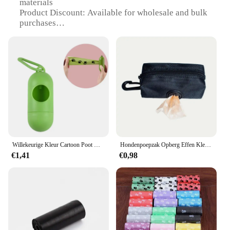
materials
Product Discount: Available for wholesale and bulk
purchases
Type and Category: Dog accessories, specifically
designed for pet waste management
Design and Style: Ergonomic and user-friendly
design with a stylish appearance
Usage and Purpose: Designed to make cleaning up
after your dog a breeze
Typical Adaptive Scenario: Perfect for use in
various outdoor settings, including parks, beaches,
and walks
Shape or Size or Weight or Quantity: Conveniently
sized for easy handling and storage
Willekeurige Kleur Cartoon Poot Grafische Hondenpoepzakken Poepzakjes Voor Huisdieren Lekvrije Hondenafvoerzakken Voor Dierbenodigdheden
Hondenpoepzak Opberg Effen Kleur Vakmanschap Grote Ruimte Handig Draagbare Duurzame Praktische Multifunctionele Vuilniszak Voor Huisdieren
€1,41
€0,98
Features:
**Effortless Clean-Up Solution**
Our poepzakjes afbreek accessories are the perfect
solution for pet owners who value convenience and
cleanliness. These accessories are meticulously
crafted from premium materials that ensure
durability and eco-friendliness. The ergonomic