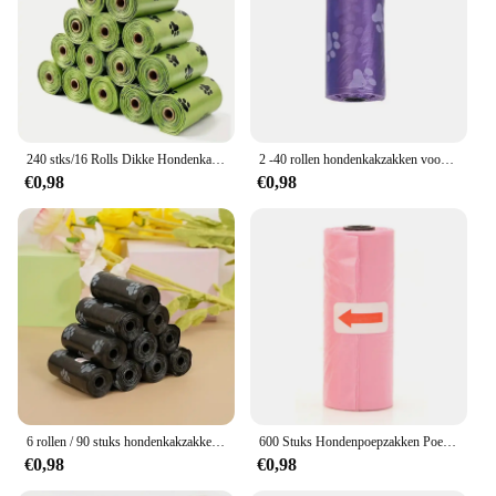
240 stks/16 Rolls Dikke Hondenkak Zakken, Lekvrije Huisdier Afvalzak Voor Hond Outdoor Wandelen
2 -40 rollen hondenkakzakken voor buitenwandelingen Kattenafvalzak Doggie Outdoor Home Schone navulling Vuilniszak Dierbenodigdheden 15 zakken / rol
€0,98
€0,98
6 rollen / 90 stuks hondenkakzakken, extra dikke lekvrije huisdierafvalzakken met gemakkelijk scheurontwerp, lekbestendig voor gebruik buitenshuis
600 Stuks Hondenpoepzakken Poepzakjes Voor Huisdieren Wegwerp Hondenafvalzakken Bulk Poepzakken Lekvrije Hondenafvalzakken Voor Dierbenodigdheden
€0,98
€0,98