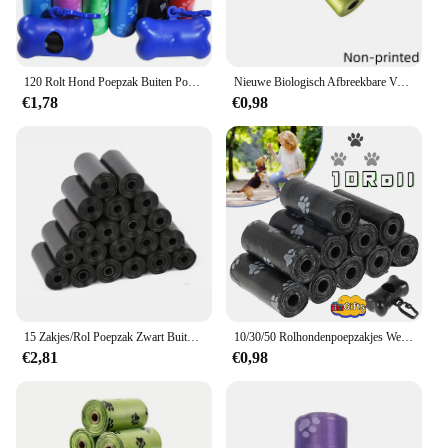
owners who value functionality and style. With
these carriers, you can enjoy your adventures with
your pet without compromising on convenience or
style.
120 Rolt Hond Poepzak Buiten Poepzak Poep Buitenshuis Schoon Huisdieren Benodigdheden Voor Hond 15 Zakjes/Roll Navulling Vuilniszak Huisdier Benodigdheden
Nieuwe Biologisch Afbreekbare Vuilniszak Hond Poepzakken Bulk Biobase Geurende Poepzak Afbreekbare Kattenafvoerzakken Hond Poepdispenser Geschenken
€1,78
€0,98
15 Zakjes/Rol Poepzak Zwart Buiten Draagbare Schoonmaaktassen Hondenpoepzak Dispenser Huisdierbenodigdheden Huisdierproducten
10/30/50 Rolhondenpoepzakjes Wegwerp Vuilniszakken Voor Huisdieren Hondenafvalzakken Ontwerp Huisdierpoep Opraap Beenzak Dispenser Gereedschap
€2,81
€0,98