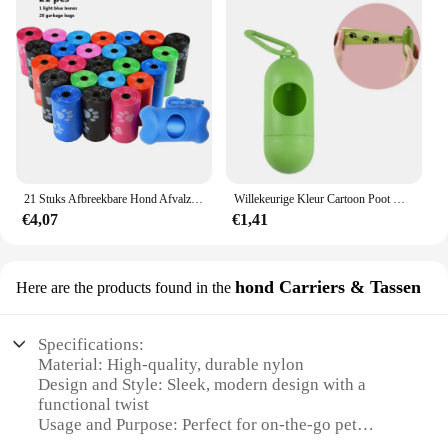
21 Stuks Afbreekbare Hond Afvalzak Voor Huisdieren Met Print Doggy Bag Afbreekbaar Huisdierafval Schone Poepzakjes Hond Up Schone Zak Dispenser
Willekeurige Kleur Cartoon Poot Grafische Hondenpoepzakken Poepzakjes Voor Huisdieren Lekvrije Hondenafvoerzakken Voor Dierbenodigdheden
€4,07
€1,41
hond Carriers & Tassen
Here are the products found in the
Specifications:
Material: High-quality, durable nylon
Design and Style: Sleek, modern design with a
functional twist
Usage and Purpose: Perfect for on-the-go pet
owners