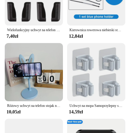
Wielofunkcyjny uchwyt na telefon komórkowy Uchwyt samochodowy Stojak samoprzylepny Uchwyt na deskę rozdzielczą Obsługa telefonu komórkowego w akcesoriach do wnętrza samochodu
Kierownica rowerowa niebieski stojak na telefon motocykl motor uchwyt na telefon MTB blokada bezpieczeństwa regulowane podparcie wspornik uchwyt rowerowy
7,40zł
12,84zł
Różowy uchwyt na telefon stojak na telefon komórkowy do iPhone'a 13 14 Samsung Smartphone regulowany piękny królik Cartoon Table
Uchwyt na mopa Samoprzylepny stojak na miotły Naścienny wspornik na mopa Wieszak na szczotkę do zamiatania Organizer do przechowywania Łazienka Akcesoria kuchenne
10,05zł
14,59zł