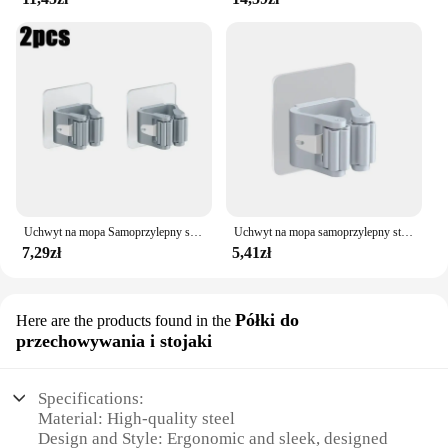
Uchwyt na mopa Samoprzylepny stojak na miotły Naścienny wspornik na mopa Wieszak na szczotkę do zamiatania Organizer do przechowywania Łazienka Akcesoria kuchenne
Uchwyt na mopa samoprzylepny stojak na miotły montowany na ścianie Mop do zamiatania pędzel schowek na haki Organizer łazienkowy akcesoria kuchenne
7,29zł
5,41zł
Półki do
Here are the products found in the
przechowywania i stojaki
Specifications:
Material: High-quality steel
Design and Style: Ergonomic and sleek, designed