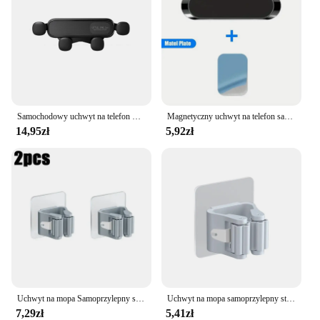
Samochodowy uchwyt na telefon Grawitacyjny samochodowy uchwyt na telefon komórkowy do iPhone'a 16 15 14 13 Samsung Xiaomi Air Vent Mount Uniwersalny samochodowy stojak na telefon
Magnetyczny uchwyt na telefon samochodowy uniwersalny uchwyt samochodowy do uchwytu na telefon komórkowy GPS wspornik samochodowy dla iPhone Huawei Samsung Xiaomi
14,95zł
5,92zł
Uchwyt na mopa Samoprzylepny stojak na miotły Naścienny wspornik na mopa Wieszak na szczotkę do zamiatania Organizer do przechowywania Łazienka Akcesoria kuchenne
Uchwyt na mopa samoprzylepny stojak na miotły montowany na ścianie Mop do zamiatania pędzel schowek na haki Organizer łazienkowy akcesoria kuchenne
7,29zł
5,41zł