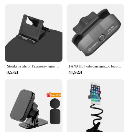
Stojaki na telefon Przenośny, uniwersalny, składany plastikowy uchwyt na telefon Obsługa tabletu i komputera dla iPada IPhone Samsung Xiaomi Huawei Vivo
FANAUE Podwójne gniazdo basowe Podpórka na ramię Samochodowy uchwyt na telefon komórkowy Motocykl Motocykl 1-calowy echosonda z kulką do montażu Ram
0,53zł
41,92zł