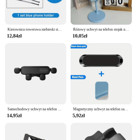
Kierownica rowerowa niebieski stojak na telefon motocykl motor uchwyt na telefon MTB blokada bezpieczeństwa regulowane podparcie wspornik uchwyt rowerowy
Różowy uchwyt na telefon stojak na telefon komórkowy do iPhone'a 13 14 Samsung Smartphone regulowany piękny królik Cartoon Table
12,84zł
10,05zł
Samochodowy uchwyt na telefon Grawitacyjny samochodowy uchwyt na telefon komórkowy do iPhone'a 16 15 14 13 Samsung Xiaomi Air Vent Mount Uniwersalny samochodowy stojak na telefon
Magnetyczny uchwyt na telefon samochodowy uniwersalny uchwyt samochodowy do uchwytu na telefon komórkowy GPS wspornik samochodowy dla iPhone Huawei Samsung Xiaomi
14,95zł
5,92zł