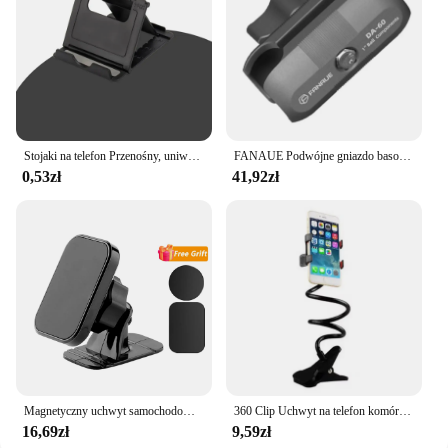
Stojaki na telefon Przenośny, uniwersalny, składany plastikowy uchwyt na telefon Obsługa tabletu i komputera dla iPada IPhone Samsung Xiaomi Huawei Vivo
FANAUE Podwójne gniazdo basowe Podpórka na ramię Samochodowy uchwyt na telefon komórkowy Motocykl Motocykl 1-calowy echosonda z kulką do montażu Ram
0,53zł
41,92zł
Magnetyczny uchwyt samochodowy na telefon stojak 360 stopni komórka mobilna Air Vent magnes góra GPS wsparcie dla iPhone Xiaomi Samsung Huawei
360 Clip Uchwyt na telefon komórkowy Stojak Przenośny Elastyczny Leniwy Łóżko Uchwyt na biurko Smartfony Stojak na biurko Podstawa 70 cm
16,69zł
9,59zł