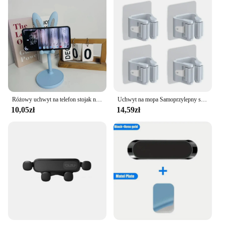
Różowy uchwyt na telefon stojak na telefon komórkowy do iPhone'a 13 14 Samsung Smartphone regulowany piękny królik Cartoon Table
Uchwyt na mopa Samoprzylepny stojak na miotły Naścienny wspornik na mopa Wieszak na szczotkę do zamiatania Organizer do przechowywania Łazienka Akcesoria kuchenne
10,05zł
14,59zł