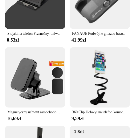
Stojaki na telefon Przenośny, uniwersalny, składany plastikowy uchwyt na telefon Obsługa tabletu i komputera dla iPada IPhone Samsung Xiaomi Huawei Vivo
FANAUE Podwójne gniazdo basowe Podpórka na ramię Samochodowy uchwyt na telefon komórkowy Motocykl Motocykl 1-calowy echosonda z kulką do montażu Ram
0,53zł
41,99zł
Magnetyczny uchwyt samochodowy na telefon stojak 360 stopni komórka mobilna Air Vent magnes góra GPS wsparcie dla iPhone Xiaomi Samsung Huawei
360 Clip Uchwyt na telefon komórkowy Stojak Przenośny Elastyczny Leniwy Łóżko Uchwyt na biurko Smartfony Stojak na biurko Podstawa 70 cm
16,69zł
9,59zł