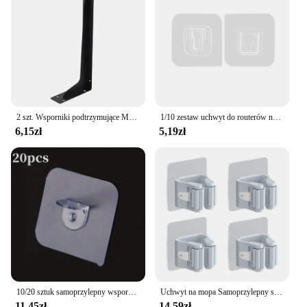
2 szt. Wsporniki podtrzymujące Mantel uchwyt duża metalowa półka naścienna pływający trójkąt ręcznie spawany uchwyt na blat obciążenie 250 kg
1/10 zestaw uchwyt do routerów nasadowych bez dziurkacza wielofunkcyjny uchwyt do montażu na ścianie stojak do routera wspornik wklej hak ramka na zdjęcia naklejka
6,15zł
5,19zł
10/20 sztuk samoprzylepny wspornik półki nieperforowana szafa mocna warstwa przegrody stały hak do pasty akcesoria kuchenne do domu
Uchwyt na mopa Samoprzylepny stojak na miotły Naścienny wspornik na mopa Wieszak na szczotkę do zamiatania Organizer do przechowywania Łazienka Akcesoria kuchenne
11,45zł
14,59zł