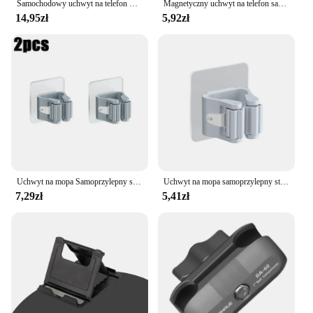
Samochodowy uchwyt na telefon Grawitacyjny samochodowy uchwyt na telefon komórkowy do iPhone'a 16 15 14 13 Samsung Xiaomi Air Vent Mount Uniwersalny samochodowy stojak na telefon
Magnetyczny uchwyt na telefon samochodowy uniwersalny uchwyt samochodowy do uchwytu na telefon komórkowy GPS wspornik samochodowy dla iPhone Huawei Samsung Xiaomi
14,95zł
5,92zł
Uchwyt na mopa Samoprzylepny stojak na miotły Naścienny wspornik na mopa Wieszak na szczotkę do zamiatania Organizer do przechowywania Łazienka Akcesoria kuchenne
Uchwyt na mopa samoprzylepny stojak na miotły montowany na ścianie Mop do zamiatania pędzel schowek na haki Organizer łazienkowy akcesoria kuchenne
7,29zł
5,41zł