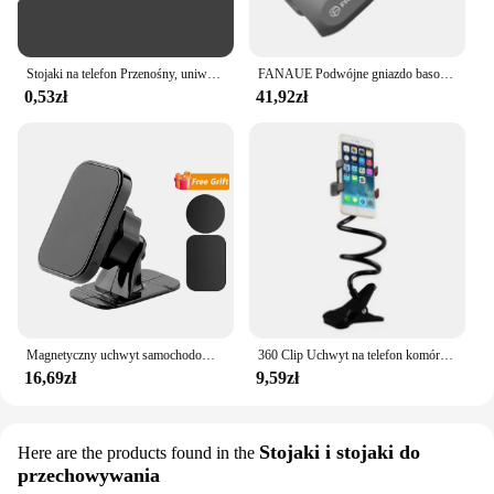
Stojaki na telefon Przenośny, uniwersalny, składany plastikowy uchwyt na telefon Obsługa tabletu i komputera dla iPada IPhone Samsung Xiaomi Huawei Vivo
FANAUE Podwójne gniazdo basowe Podpórka na ramię Samochodowy uchwyt na telefon komórkowy Motocykl Motocykl 1-calowy echosonda z kulką do montażu Ram
0,53zł
41,92zł
Magnetyczny uchwyt samochodowy na telefon stojak 360 stopni komórka mobilna Air Vent magnes góra GPS wsparcie dla iPhone Xiaomi Samsung Huawei
360 Clip Uchwyt na telefon komórkowy Stojak Przenośny Elastyczny Leniwy Łóżko Uchwyt na biurko Smartfony Stojak na biurko Podstawa 70 cm
16,69zł
9,59zł
Stojaki i stojaki do
Here are the products found in the
przechowywania