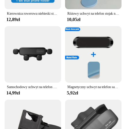
Kierownica rowerowa niebieski stojak na telefon motocykl motor uchwyt na telefon MTB blokada bezpieczeństwa regulowane podparcie wspornik uchwyt rowerowy
Różowy uchwyt na telefon stojak na telefon komórkowy do iPhone'a 13 14 Samsung Smartphone regulowany piękny królik Cartoon Table
12,89zł
10,05zł
Samochodowy uchwyt na telefon Grawitacyjny samochodowy uchwyt na telefon komórkowy do iPhone'a 16 15 14 13 Samsung Xiaomi Air Vent Mount Uniwersalny samochodowy stojak na telefon
Magnetyczny uchwyt na telefon samochodowy uniwersalny uchwyt samochodowy do uchwytu na telefon komórkowy GPS wspornik samochodowy dla iPhone Huawei Samsung Xiaomi
14,99zł
5,92zł