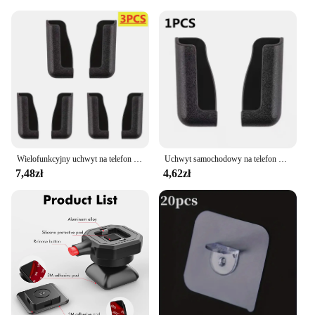
longevity and performance of your Corvette C3.
With its superior quality and functionality, it's a
product that wholesalers, vendors, and suppliers can
proudly offer for sale.
Wielofunkcyjny uchwyt na telefon komórkowy uchwyt samochodowy stojak samoprzylepny uchwyt do pulpitu podpórka do telefonu komórkowego w akcesoria do wnętrz samochodowych samochodowym
Uchwyt samochodowy na telefon Wielofunkcyjny uchwyt samochodowy na stojak na telefon komórkowy Uchwyt na telefon komórkowy do samochodowych haczyków ściennych Wieszak Wspornik
7,48zł
4,62zł