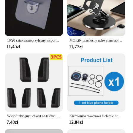
enhance their Corvette C3's functionality and style.
10/20 sztuk samoprzylepny wspornik półki nieperforowana szafa mocna warstwa przegrody stały hak do pasty akcesoria kuchenne do domu
MOKiN przenośny uchwyt na tablet do iPhone'a iPad regulowany składany leniwy pulpit na żywo stojak na telefon komórkowy obsługa 360° ° Obrotowy
11,45zł
11,77zł
Wielofunkcyjny uchwyt na telefon komórkowy Uchwyt samochodowy Stojak samoprzylepny Uchwyt na deskę rozdzielczą Obsługa telefonu komórkowego w akcesoriach do wnętrza samochodu
Kierownica rowerowa niebieski stojak na telefon motocykl motor uchwyt na telefon MTB blokada bezpieczeństwa regulowane podparcie wspornik uchwyt rowerowy
7,40zł
12,84zł