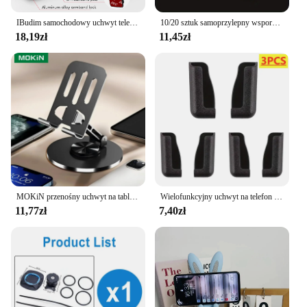
IBudim samochodowy uchwyt telefonu na deskę rozdzielczą uchwyt bez magnesów uchwyt na telefon komórkowy w samochodzie stojak na telefon komórkowy wsparcie dla ściany kuchnia pulpit
10/20 sztuk samoprzylepny wspornik półki nieperforowana szafa mocna warstwa przegrody stały hak do pasty akcesoria kuchenne do domu
18,19zł
11,45zł
MOKiN przenośny uchwyt na tablet do iPhone'a iPad regulowany składany leniwy pulpit na żywo stojak na telefon komórkowy obsługa 360° ° Obrotowy
Wielofunkcyjny uchwyt na telefon komórkowy Uchwyt samochodowy Stojak samoprzylepny Uchwyt na deskę rozdzielczą Obsługa telefonu komórkowego w akcesoriach do wnętrza samochodu
11,77zł
7,40zł