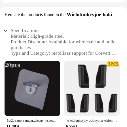
Wielofunkcyjne haki
Here are the products found in the
Specifications:
Material: High-grade steel
Product Discount: Available for wholesale and bulk
purchases
Type and Category: Stabilizer support for Corvette
C3
Design and Style: Sleek and functional design
Usage and Purpose: Enhances vehicle stability and
handling
Typical Adaptive Scenario: Ideal for Corvette C3
owners seeking improved performance
Shape or Size or Weight or Quantity: Lightweight
and easy to install
Performance and Property: Durable and robust
construction
10/20 sztuk samoprzylepny wspornik półki nieperforowana szafa mocna warstwa przegrody stały hak do pasty akcesoria kuchenne do domu
Wielofunkcyjny uchwyt na telefon komórkowy Uchwyt samochodowy Stojak samoprzylepny Uchwyt na deskę rozdzielczą Obsługa telefonu komórkowego w akcesoriach do wnętrza samochodu
Features:
11,49zł
6,79zł
**Optimized Performance for Corvette C3**