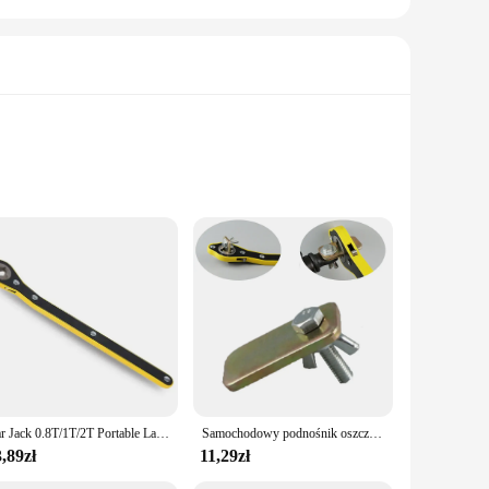
use. Constructed from high-strength steel, these lifts are
ssional mechanic or a DIY enthusiast, this robust equipment
r to a wide range of tasks, from lifting vehicles to handling
Car Jack 0.8T/1T/2T Portable Labor-saving Hand-cranked Car Scissor Jack Car Repair and Tire Replacement Special Tool for Car SUV
Samochodowy podnośnik oszczędzający pracę Klucz grzechotkowy Uchwyt Oszczędzający pracę nożycowy Garaż Zmieniacz opon Zestaw samochodowy Narzędzie do naprawy samochodu Sprzęt do podnoszenia
 not only practical but also visually appealing, blending
,89zł
11,29zł