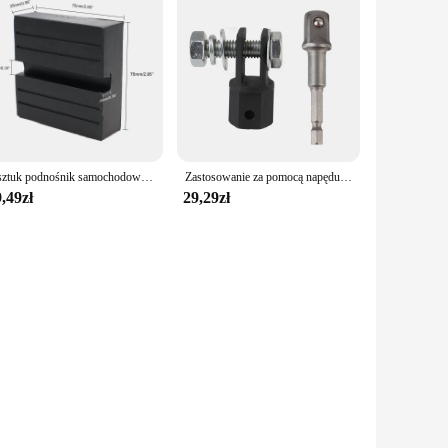
1 sztuk podnośnik samochodowy noga podporowa podkładki gumowe kwadratowe szczelinowe rama podnośnik podłogowy straż Adapter Pad uniwersalny Jack Pad naprawa samochodów zestaw
Zastosowanie za pomocą napędu lub korbowodu udarowego 1/2 cala Akcesoria samochodowe Podnośniki samochodowe Sprzęt do podnoszenia Klucz Narzędzia Adapter podnośnika nożycowego
,49zł
29,29zł