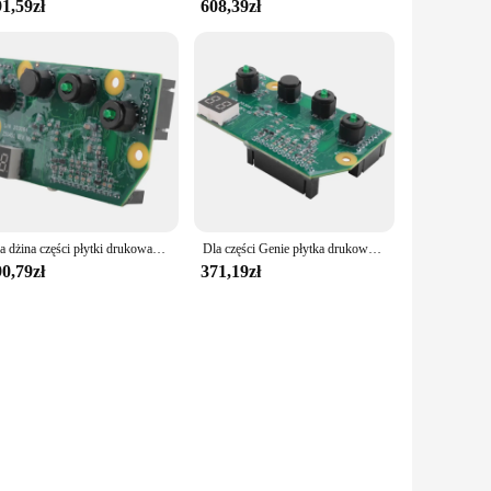
1,59zł
608,39zł
Dla dżina części płytki drukowanej PCBA 109503 do podnośnik nożycowy
Dla części Genie płytka drukowana PCBA płytka montażowa109503 Do podnośnika nożycowego
0,79zł
371,19zł