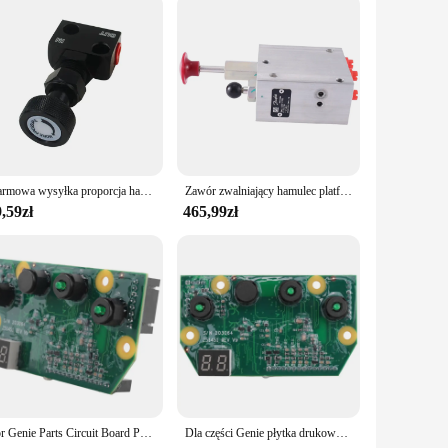
t, these lifts are perfect for lifting and lowering heavy
al and personal use. With the availability of wholesale and
Darmowa wysyłka proporcja hamulca zawór regulowany Prop, regulator odchylenia hamulca typ dźwigni wyścigowej
Zawór zwalniający hamulec platformowy podnośnika nożycowego do podnośnika nożycowego Genie nr części. 105067
,59zł
465,99zł
For Genie Parts Circuit Board PCBA Assembly Board 109503 For Scissor Lift
Dla części Genie płytka drukowana PCBA płytka montażowa 109503 Do podnośnika nożycowego