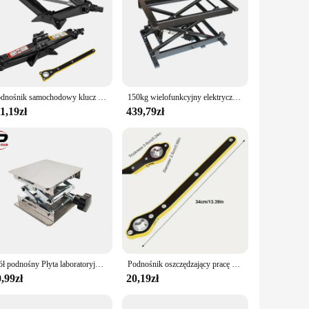
Podnośnik samochodowy klucz do kół klucz zapadkowy z długim uchwytem narzędzie do napraw samochodowych uniwersalny uchwyt nożycowy z podnośnik prędkością
150kg wielofunkcyjny elektryczny przewodowy zdalnie sterowany stolik kawowy 24V podnoszony sprzęt składany żelazny fram760 x 680x430
1,19zł
439,79zł
Stół podnośny Płyta laboratoryjna Jack Stojak nożycowy Platforma Router Stół warsztatowy Stół do obróbki drewna Podnośnik laboratoryjny Narzędzia stolarskie
Podnośnik oszczędzający pracę Klucz grzechotkowy Samochodowy podnośnik nożycowy z długim uchwytem 360° ° Gałka do przodu i do tyłu koło garażowe do motocykla
,99zł
20,19zł