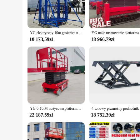
withstand the rigors of daily use. Its sturdy construction en
fabricator, or a professional in the furniture-making trade, t
**Versatile and User-Friendly Design**
The Maszyna do centrum is not just a tool; it's a testament t
lift's design is thoughtfully crafted to accommodate a variet
YG elektryczny 10m gąsienica nożycowy podnośnik platforma stół mobilny wciągnik samobieżna praca lotnicza hydrauliczna Mini platforma podnosząca sprzedaż
YG małe rus
various workflows, making it a valuable addition to any profe
10 173,59zł
18 966,79zł
**Ideal for Wholesale and Vendors**
For businesses looking to expand their offerings or for vendo
performance make it a valuable asset for any professional se
an affordable price. The Maszyna do centrum is not just a tool
YG 6-16 M nożycowa platforma podnosząca rusztowanie hydrauliczny podnośnik elektryczny mobilne nożyce nożycowe widelec koło nożycowe platforma podnosząca
4-tonowy p
22 187,59zł
18 752,39zł