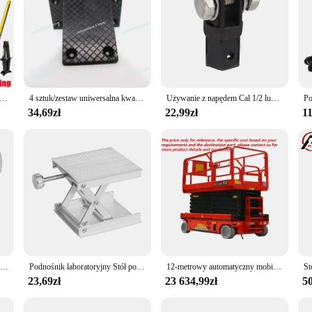
ożycowy 2T Automatyczny podnośnik korbowy Oszczędzające pracę narzędzie do naprawy i wymiany opon z kluczem do pojazdów SUV
4 sztuk/zestaw uniwersalna kwadratowa gumowa podkładka podnośnikowa z gumowym ramieniem do automatycznego podnośnik samochodowy samochodu ciężarowego
Używanie z napędem Cal 1/2 lub uderzeniem podnośniki samochodowe narzędzia do podnoszenia klucza nożycowego adapter z gniazdem akcesoria samochodowe uniwersalny
34,69zł
22,99zł
11
Podnośniki samochodowe Sprzęt do podnoszenia Zastosowanie z napędem 1/2 cala lub kluczem udarowym Narzędzia Adapter podnośnika nożycowego Uniwersalne akcesoria samochodowe
Podnośnik laboratoryjny Stół podnośnik laboratoryjny ze stopu aluminium Podnośnik nożycowy Regulowana platforma podnosząca routera Min
12-metrowy automatyczny mobilny podnośnik Skylift Rusztowanie Hydrauliczne nożycowe stoły podnoszone Platforma do prac lotniczych
23,69zł
23 634,99zł
50