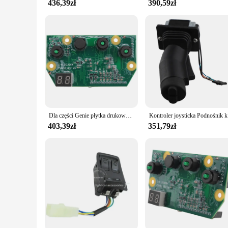
436,39zł
390,59zł
Dla części Genie płytka drukowana PCBA płytka montażowa 109503 Do podnośnika nożycowego
Kontroler j
403,39zł
351,79zł