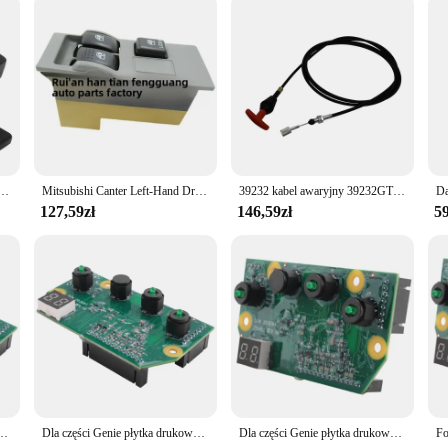
o handle a variety of tasks. Whether you're a mechanic, a technician, or a hobbyis
bust construction and adjustable features make them suitable for both profession
rs and suppliers looking to provide reliable equipment to their customers.
y hamulec ręczny przełącznik hamulca ręcznego przełącznik hamulca ręcznego samochodu dla Kadjar Scenic IV przełącznik hamulca
Mitsubishi Canter Left-Hand Drive Glass Lift Scissor Switch 12V Elektryczny przełącznik szyby drzwi Bezpośrednia oferta producenta
39232 kabel awaryjny 39232GT kompatybilny z podnośnik nożycowy dżina GS-1530 GS-1532 GS-1930 GS-3232 GS-4047 GS-3246 AV35
127,59zł
146,59zł
59
wana PCBA płytka montażowa 109503 Do podnośnika nożycowego
Dla części Genie płytka drukowana PCBA płytka montażowa 109503 Do podnośnika nożycowego
Dla części Genie płytka drukowana PCBA płytka montażowa 109503 Do podnośnika nożycowego