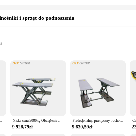
ośniki i sprzęt do podnoszenia
es
cts
al settings
load capacity
otive lifts and equipment, are designed to withstand the rigors of heavy-duty 
ensuring they can lift and lower heavy objects with ease. Whether you're a profe
al tool for any workshop or garage. The adjustable height and load capacity cate
podnośnik Pełny podnośnik nożycowy do samochodów
Niska cena 3000kg Obciążenie Przenośny hydrauliczny nożycowy podnośnik samochodowy o średnim wzroście
Profesjonalny, praktyczny, ruchomy podnośnik nożycowy o średnim wzroście
 are comfortable to operate, reducing the risk of strain or injury. The design is
9 928,79zł
9 639,59zł
23