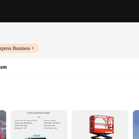
xpress Business
rum
iece of equipment for any professional workshop or industrial setting. Crafted f