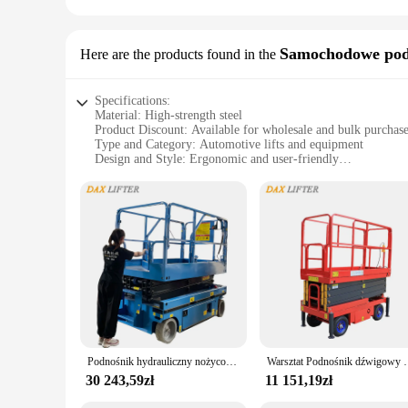
Samochodowe podn
Here are the products found in the
Specifications:
Material: High-strength steel
Product Discount: Available for wholesale and bulk purchas
Type and Category: Automotive lifts and equipment
Design and Style: Ergonomic and user-friendly
Usage and Purpose: Ideal for lifting and lowering heavy obje
Typical Adaptive Scenario: Garages, workshops, and industri
Shape or Size or Weight or Quantity: Adjustable height and 
Performance and Property: Durable and reliable
Features:
**Unmatched Strength and Durability**
The Samochodowe podnośniki i sprzęt do podnoszenia, or autom
engineered to provide exceptional stability and durability, 
is built to last.
**Versatile and User-Friendly Design**
The user-friendly design of these lifts makes them an essenti
Podnośnik hydrauliczny nożycowy z certyfikatem CE do użytku w warsztatu magazynowego
Warsztat Podnośnik dźwigowy Mały 
heavy machinery. The ergonomic features ensure that the lifts
seamlessly into any workspace.
30 243,59zł
11 151,19zł
**Ideal for Various Scenarios**