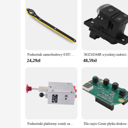
These lifts are not just for cars; they are versatile enough t
objects in garages, workshops, or industrial settings. The ro
bulk purchases, these lifts are an excellent choice for vendo
Podnośnik samochodowy 0.8T/1T/2T Przenośny, oszczędzający pracę, ręczny podnośnik samochodowy do naprawy i wymiany opon Specjalne narzędzie do samochodów SUV
363216544R wysokiej czułości elektroniczn
24,29zł
48,59zł
Podnośniki platformy windy zawór zwalniający hamulec dla dżina podnośnik nożycowy nr 105067
Dla części Genie płytka druko