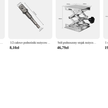
Narzędzia do kluczy podnośniki samochodowe podnośniki podnośniki nożycowe adapter Jack akcesoria samochodowe używane z napędem 1/2 Cal lub uderzeniem
1/2-calowe podnośniki nożycowe Adapter napędu klucza udarowego Adapter podnośnika Narzędzie Nożyce Adapter ze stali chromowo-wanadowej Stalowy pręt przegubowy kulowy
Stół podnoszony stojak nożycowy 4 'x 4' z płytą laboratoryjną podnośnik platforma do routera stół warsztatowy do obróbki drewna podnośnik laboratoryjny narzędzia stolarskie
8,10zł
46,79zł
19