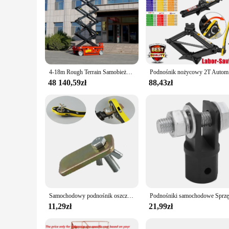
4-18m Rough Terrain Samobieżny podnośnik nożycowy Mobilny hydrauliczny podnośnik elektryczny Platforma robocza Przenośny podnośnik nożycowy
Podnośnik n
48 140,59zł
88,43zł
Samochodowy podnośnik oszczędzający pracę Klucz grzechotkowy Uchwyt Oszczędzający pracę nożycowy Garaż Zmieniacz opon Zestaw samochodowy Narzędzie do naprawy samochodu Sprzęt do podnoszenia
11,29zł
21,99zł