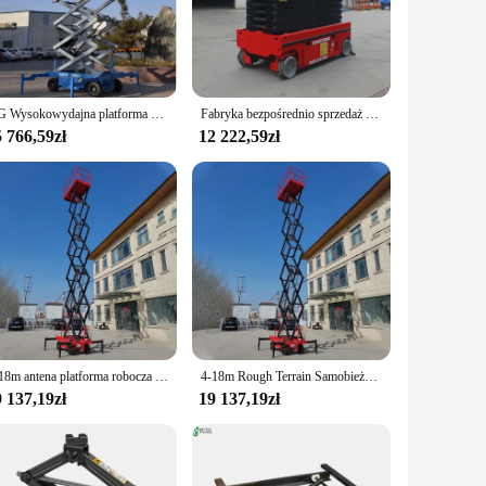
ge of industries. Whether you're a woodworker, metal
ing fatigue and increasing productivity. The cutting table
ility ensures that it can be seamlessly integrated into
YG Wysokowydajna platforma podnosząca nożycowa Elektryczna samobieżna praca lotnicza Teleskopowa platforma stołu podnoszącego dla Peru
Fabryka bezpośrednio sprzedaż 450Kg elektryczny mobilny podnośnik nożycowy samobieżny hydrauliczny rusztowanie
 766,59zł
12 222,59zł
cellent choice. Its robust construction and versatile
u can provide your customers with high-quality equipment at
6-18m antena platforma robocza mobilna hydrauliczna elektryczna platforma podnośnikowa nożycowa przenośna składana samobieżna platforma podnośnikowa nożycowy
4-18m Rough Terrain Samobieżny podnośnik nożycowy Mobilny hydrauliczny podnośnik elektryczny Platforma robocza Przenośny podnośnik nożycowy
 137,19zł
19 137,19zł