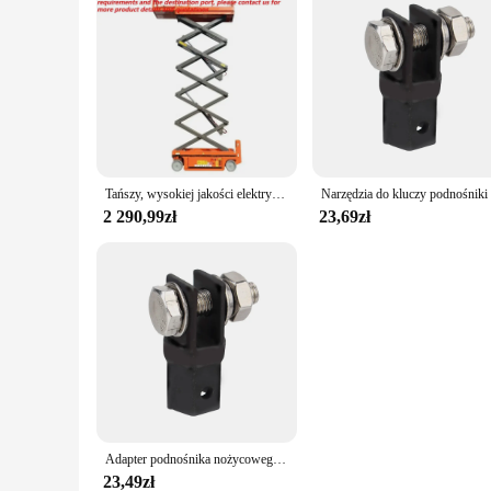
Tańszy, wysokiej jakości elektryczny samobieżny podnośnik nożycowy do podnośnika mężczyzny
2 290,99zł
23,69zł
Adapter podnośnika nożycowego zastosowanie z napędem 1/2 cala lub udarowym akcesoria samochodowe klucze narzędzia podnośniki samochodowe sprzęt do podnoszenia
23,49zł