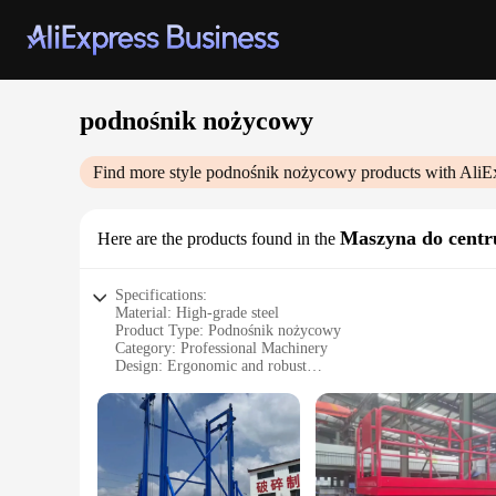
podnośnik nożycowy
Find more style
podnośnik nożycowy
products with AliE
Maszyna do cent
Here are the products found in the
Specifications:
Material: High-grade steel
Product Type: Podnośnik nożycowy
Category: Professional Machinery
Design: Ergonomic and robust
Usage: Versatile for various tasks
Performance: Efficient and reliable
Parts: Durable components for longevity
Features:
**Unmatched Durability and Performance**
The podnośnik nożycowy, or cutting table lift, is a pivotal p