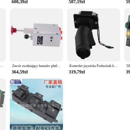
608,39zł
587,19zł
59
oysticka Podnośnik kierownicy Joystick 137634 137634 GT do podnośników nożycowych Genie GR-10 GS-2632 GS1932 GS3246 GE- 137634
Zawór zwalniający hamulec platformowy podnośnika nożycowego do podnośnika nożycowego Genie nr części. 105067
Kontroler joysticka Podnośnik kierownicy Joystick 137634 137634 GT do podnośników nożycowych Genie GR-10 GS-2632 GS1932 GS3246 GE- 137634
364,59zł
319,79zł
39