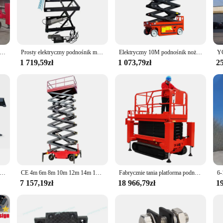
sures longevity and reliability, making it an indispensable asset for a wide ran
his cutting table lift is engineered to meet the demands of your work.
o ergonomic design. Its user-friendly features make it a breeze to operate, reduc
y of tasks, from precise woodworking to heavy-duty metal fabrication. Its adaptab
ztowanie platforma podnosząca terenowy samobieżny składany elektryczny Mini antena gąsienicowa platforma podnosząca typu nożycowego
Prosty elektryczny podnośnik miniwyciąg hydrauliczny do pracy nad anteną o podnośniki platformy windy 10M mały podnośnik platformy
Elektryczny 10M podnośnik nożycowy platforma stół mobilny wciągnik samobieżna praca w powietrzu hydrauliczna Mini platforma podnosząca na sprzedaż
ssional's toolkit.
1 719,59zł
1 073,79zł
25
rs seeking reliable equipment for their clients, the podnośnik nożycowy is an ex
tting. As a wholesale product, it offers an exceptional value, ensuring that yo
; it's an investment in your business's future.
rzenośny podnośnik nożycowy średniej wielkości na sprzedaż podnośnik samochodowy do podnośnika hydraulicznego do garażu
CE 4m 6m 8m 10m 12m 14m 16m 18m Mini podnośnik nożycowy podwyższony mały rusztowanie elektryczne
Fabrycznie tania platforma podnosząca 10m Rough Terrain Elektryczne maszyny budowlane Gąsienicowa nożycowa platforma podnosząca na sprzedaż
7 157,19zł
18 966,79zł
19