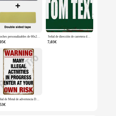
Broches personalizables de 60x20, 70x20, 70x25mm, Pin con texto grabado personalizado, logotipo, placa de identificación comercial, etiqueta de Metal, insignias de nombre personalizadas
Señal de dirección de carretera de cuatro colores, texto personalizado, letreros de pared de hierro, placa de pared de Metal para habitaciones de niños, decoración del hogar Diy, 1pc
,05€
7,03€
Señal de Metal de advertencia Danger Beware, placa de estaño Vintage, decoración de pared del hogar para Bar, Club, hombre, cueva, arte, pintura, póster, regalo
,53€