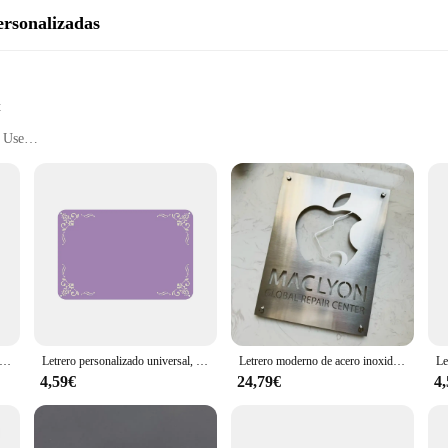
ersonalizadas
t
l Use
e
ting
t's a canvas for your creativity. Whether you're looking to brand your business 
ghtforward; simply provide us with your desired text, and our skilled craftsmen w
lizadas are built to withstand the elements. Whether you're using them indoors 
ibrant over time. This makes them perfect for both short-term events and long-
alizado de color simple, placa de metal sin óxido, placas personalizadas con su texto para decoración de pared de cafetería, garaje de negocios, oficina en casa
Letrero personalizado universal, placa de metal sin óxido, placas de arte personalizadas con su texto para decoración de pared de cafetería, jardín, número de casa
Letrero moderno de acero inoxidable, placa de puerta de Metal, logotipo personalizado, letras, corte láser 3D, uso exterior para tienda, almacenamiento, Hotel, Villa, empresa
ey're an excellent choice for businesses looking to enhance their branding. They
4,59€
24,79€
4
zes available, you can find the perfect fit for your space, whether it's a small 
zed touch to their products, making them stand out in the market.