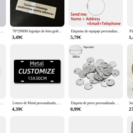
nship and customization. Each piece is meticulously designed to reflect the uni
personal touch to your space, this customizable metal plaque is the perfect solu
ve as the story it tells.
 it's a versatile accessory that can be adapted to various settings. Its sleek des
alizada con grabado láser para bolso, etiqueta de Metal para monedero, dorado, rosa, plateado, grabado con su logotipo, etiquetas rectangulares para bolsa, 20 piezas
70*20MM logotipo de letra grabable personalizable placa de identificación comercial etiqueta de Metal de acero etiqueta de caja de correo de acero inoxidable etiqueta profesional
Etiquetas de equipaje personalizadas, etiquetas de viaje reutilizables con láser, grabado de moda, etiquetas de equipaje de viaje de Metal, nombre de equipaje, Maleta
. Whether you're looking to adorn a mantelpiece, a desk, or a display case, this 
 occasions, from weddings to anniversaries.
3,49€
5,79€
1
da is designed to last. The durable material ensures that your personalized mes
thstand the wear and tear of daily use, making it a reliable choice for both pers
without taking up too much space, making it a practical choice for any environm
minio personalizable con texto y etiqueta de punta de flecha, señales de carretera de metal personalizadas para interiores y exteriores
Letrero de Metal personalizado, placa de matrícula de madera, decoración de pared Vintage, Bar, decoración del hogar, regalo de cumpleaños
Etiqueta de perro personalizada de acero inoxidable dorado en forma de corazón, espacios en blanco ovalados, dijes para dijes, suministros para fabricación de joyas DIY, 10-50 piezas
4,39€
0,99€
2