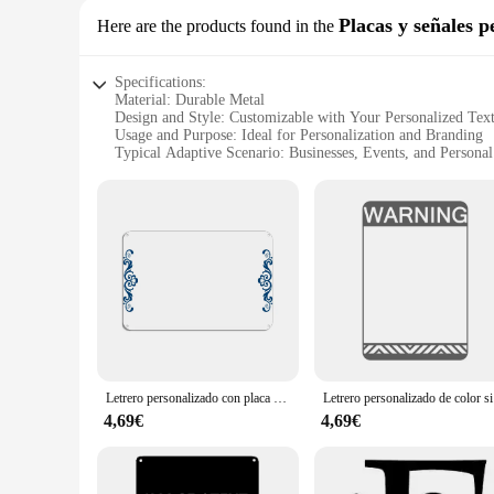
Placas y señales p
Here are the products found in the
Specifications:
Material: Durable Metal
Design and Style: Customizable with Your Personalized Tex
Usage and Purpose: Ideal for Personalization and Branding
Typical Adaptive Scenario: Businesses, Events, and Persona
Shape or Size or Weight or Quantity: Various Sizes Availabl
Performance and Property: Weather-Resistant and Long-Las
Features:
**Versatile and Customizable**
Our placa metal personalizada is not just a piece of metal; i
offer a versatile solution. The customization process is strai
reflects your unique style.
**Durable and Weather-Resistant**
Crafted from high-quality metal, our placas y señales persona
wear, ensuring your personalized message remains clear and v
Letrero personalizado con placa de metal sin óxido con patrón, placas artísticas personalizadas con su texto para decoración de pared de jardín, número de casa
Letrero person
**Ideal for Businesses and Events**
Our placas metal personalizadas are not just for home use; th
4,69€
4,69€
locations or for promoting a special event. With a range of si
wholesale options, vendors and suppliers can offer a customi
**For Sale: Your Personalized Touch**