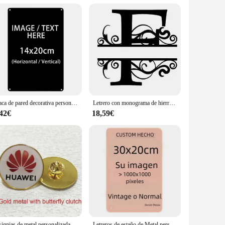
 as a nameplate, a commemorative plaque, or even as a badge
lections. Its lightweight and portable nature allow for easy
ents or add a personal touch to your space, the placa metal
Placa de pared decorativa personalizada, cartel de estaño de arte, placa rectangular, 20x30cm /30x40cm
Letrero con monograma de hierro y Metal con nombre personalizado, colgante personalizado para exteriores, letrero con nombre de familia, letrero para puerta de jardín, decoración de pared para fiesta de boda
,42€
18,59€
Insignias de metal personalizadas, insignias de solapa, pines de etiqueta impresos métales con cúpula de epoxi, emblema escolar personalizado, lote de 50 unidades
Letreros de estaño de Metal personalizados, placa Retro para decoración del hogar, póster artístico de pared de hierro, placas de texto personalizadas, señal de calle de 20x30cm/15x30cm/30x30cm