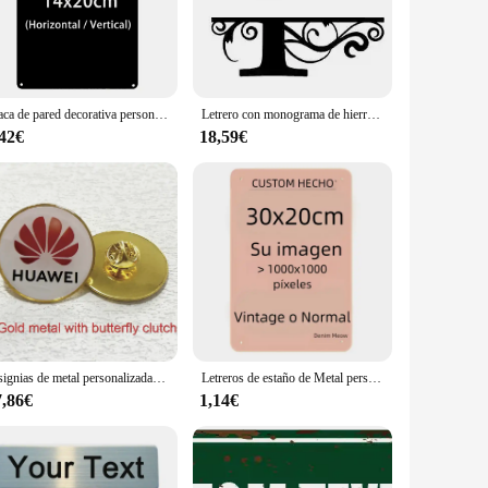
que style and taste of its owner. Whether you're looking to
tion. The versatility of the design allows for a myriad of
ign makes it suitable for both home and office environments,
Placa de pared decorativa personalizada, cartel de estaño de arte, placa rectangular, 20x30cm /30x40cm
Letrero con monograma de hierro y Metal con nombre personalizado, colgante personalizado para exteriores, letrero con nombre de familia, letrero para puerta de jardín, decoración de pared para fiesta de boda
plaque is the perfect complement to any space. Its adaptability
,42€
18,59€
sage or design remains clear and legible for years to come.
onal and professional settings. Its weight and size are
ent.
Insignias de metal personalizadas, insignias de solapa, pines de etiqueta impresos métales con cúpula de epoxi, emblema escolar personalizado, lote de 50 unidades
Letreros de estaño de Metal personalizados, placa Retro para decoración del hogar, póster artístico de pared de hierro, placas de texto personalizadas, señal de calle de 20x30cm/15x30cm/30x30cm
7,86€
1,14€