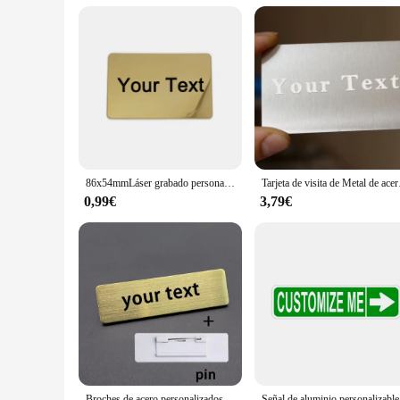
**Adaptable and Functional for Any Occasion**
The placa metal personalizada is not just a decorative item; 
for events or organizations. The plaque's adaptability makes i
display and transportation, making it a versatile addition t
personalizada is the perfect choice.
86x54mmLáser grabado personalizado 304 tarjeta de visita de metal de acero inoxidable placa de identificación buzón placa monumento de mascotas
Tarjeta de visita de Meta
0,99€
3,79€
Broches de acero personalizados con logotipo de texto grabado, placa de identificación comercial, etiqueta de Metal, insignias de nombre personalizadas, 70x20MM
Señal de alu