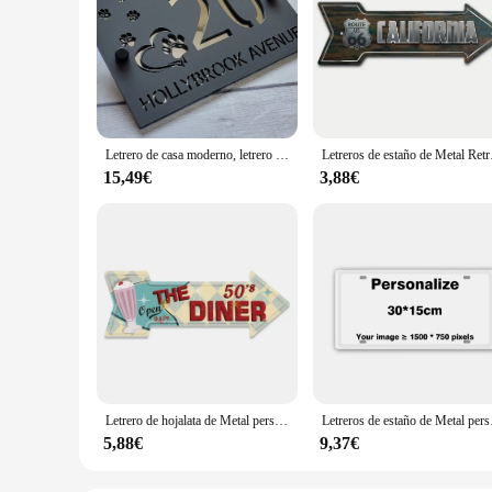
Letrero de casa moderno, letrero de casa personalizado, letrero de casa acrílica cortado con láser, placa moderna, número de puerta, números de dirección de casa, nuevo regalo para el hogar
Letreros de estaño de Metal
15,49€
3,88€
Letrero de hojalata de Metal personalizado, letreros de flecha Vintage, decoración de bienvenida, zona de cerveza, barbacoa, Bar, barbería, placa de pared, pintura, arte, decoración artesanal
Letreros de estaño de Metal p
5,88€
9,37€