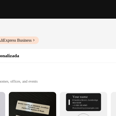
AliExpress Business
sonalizada
homes, offices, and events
f sizes and weights to suit different needs
sy assembly