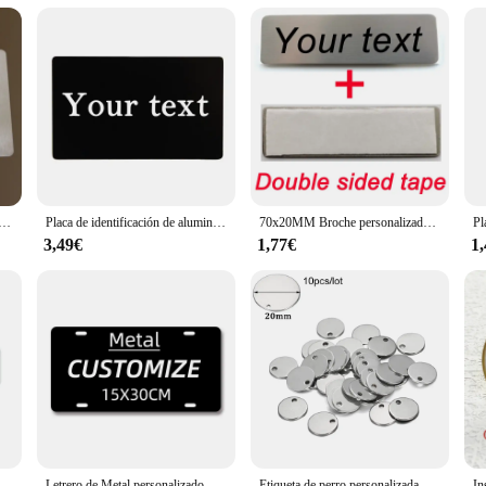
it's a functional piece that can be used in a variety of settings. It can be used
t suitable for a wide range of scenarios, from corporate settings to personal col
o any environment. Whether you're looking to recognize an individual's achievem
l de acero inoxidable personalizada con láser, placa de identificación, insignia de logotipo de buzón, placa de identificación
Placa de identificación de aluminio anodizado personalizada, placa de identificación de empresa, dirección de correo electrónico, equipo de placa Rectangular cuadrada
70x20MM Broche personalizado con texto grabado personalizado, logotipo, placa de identificación comercial, etiqueta de cinta de acero inoxidable para buzón de correo, insignias con nombre
3,49€
1,77€
1
minio personalizable con texto y etiqueta de punta de flecha, señales de carretera de metal personalizadas para interiores y exteriores
Letrero de Metal personalizado, placa de matrícula de madera, decoración de pared Vintage, Bar, decoración del hogar, regalo de cumpleaños
Etiqueta de perro personalizada de acero inoxidable dorado en forma de corazón, espacios en blanco ovalados, dijes para dijes, suministros para fabricación de joyas DIY, 10-50 piezas