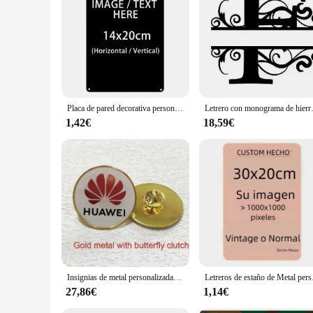
Whether you're looking to create a personalized gift, add a u
for sale, you can purchase multiple signs at once, making it e
your personal style and a testament to your unique taste.
Placa de pared decorativa personalizada, cartel de estaño de arte, placa rectangular, 20x30cm /30x40cm
Letrero con monograma de hierro y Metal con nombre 
1,42€
18,59€
Insignias de metal personalizadas, insignias de solapa, pines de etiqueta impresos métales con cúpula de epoxi, emblema escolar personalizado, lote de 50 unidades
Letreros de estaño de Metal pers
27,86€
1,14€