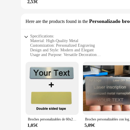
2,53€
Personalizado bro
Here are the products found in the
Specifications:
Material: High-Quality Metal
Customization: Personalized Engraving
Design and Style: Modern and Elegant
Usage and Purpose: Versatile Decoration
Shape and Size: Variety of Options Available
Performance and Property: Durable and Long-Lasting
Features:
|Wholesale|Vendors|
**Elegant Craftsmanship and Versatile Design**
The placa metal personalizada, or personalized metal plaque, 
The modern and elegant design makes it a versatile decoration
sophisticated finish add a touch of class to any space, makin
**Personalized Engraving for Lasting Memories**
The true beauty of the placa metal personalizada lies in its 
Broches personalizables de 60x20, 70x20, 70x25mm, Pin con texto grabado personalizado, logotipo, placa de identificación comercial, etiqueta de Metal, insignias de nombre personalizadas
Broches personalizables con logotipo d
a name, date, or any message that holds significance. This 
accomplishments of loved ones. The engraving process is meti
1,05€
5,09€
cherished for years to come.