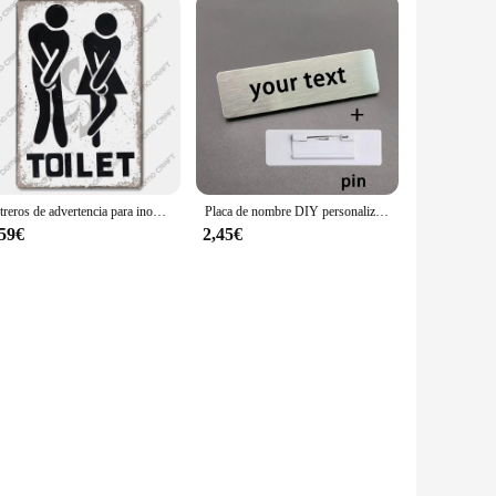
Letreros de advertencia para inodoro, placa de Metal Vintage para hombre y mujer, cartel divertido para baño, placas de estaño, decoración de pared para baño, mercado, Bar, Pub
Placa de nombre DIY personalizada gratis con logotipo de título de texto grabado negro en soporte de Pin de Metal plateado cepillado etiqueta de nombre de acero de 70x20mm
,59€
2,45€