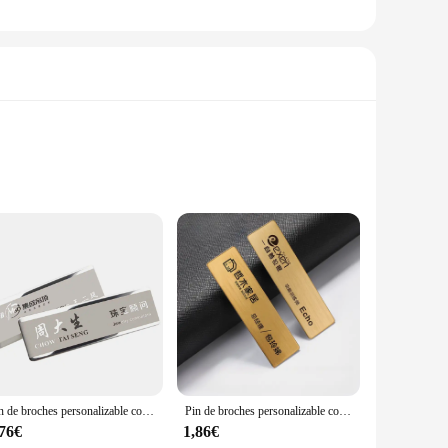
rom high-quality metal, ensuring durability and longevity.
ift for any occasion. The plaque's sleek lines and
d touches.
ment, or simply as a keepsake, the plaque can be engraved with
Pin de broches personalizable con grabado láser, placa de identificación de negocios, etiqueta de Metal, placa de insignia de nombre personalizada, logotipo de texto, 70x20MM
Pin de broches personalizable con grabado UV, placa de identificación comercial, etiqueta de Metal, insignias de nombre personalizadas, 70x20MM
or commemorating life's moments or recognizing the
ng that the memories captured on the plaque remain vivid and
,76€
1,86€