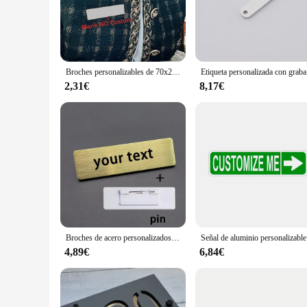
The placa metal personalizada is a testament to fine craftsma
commemorate a special occasion, honor a loved one, or add a 
customization options, ensuring that your plaque is as distincti
**Versatile and Adaptable**
This placa metal personalizada is not just a decorative piece;
Broches personalizables de 70x20MM, Pin personalizado con grabado de su texto, logotipo, placa de identificación comercial, etiqueta de Metal de acero, insignias de nombre personalizadas
Etiqueta person
while its durability ensures it can withstand the test of time
extends to its usage, making it an ideal gift for a variety of
2,31€
8,17€
**Durable and Long-Lasting**
Crafted from high-quality metal, this placa metal personaliza
The plaque's performance and property are such that it can wi
carefully considered to ensure it can be displayed securely 
Broches de acero personalizados con logotipo de texto grabado, placa de identificación comercial, etiqueta de Metal, insignias de nombre personalizadas, 70x20MM
Señal de alu
4,89€
6,84€