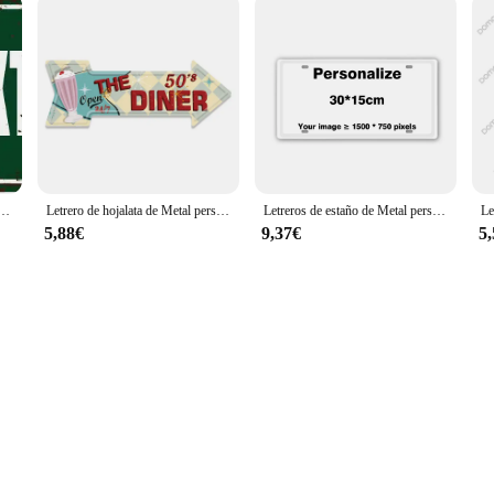
ores, texto personalizado, letreros de pared de hierro, placa de pared de Metal para habitaciones de niños, decoración del hogar Diy, 1pc
Letrero de hojalata de Metal personalizado, letreros de flecha Vintage, decoración de bienvenida, zona de cerveza, barbacoa, Bar, barbería, placa de pared, pintura, arte, decoración artesanal
Letreros de estaño de Metal personalizados, placas Retro, póster artístico de hierro para pared personalizado, placas de matrícula personalizadas, 20x30 CM/15x30 CM, envío directo
5,88€
9,37€
5