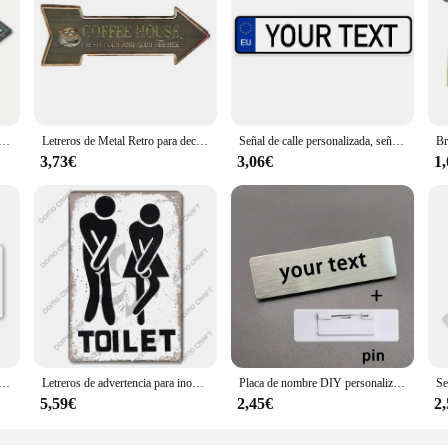
 Retro Route 66, letreros de calle Vintage, señalización direccional de flecha Retro, letrero de estaño divertido para decoración de pared
Letreros de Metal Retro para decoración de pared, letreros de lata para Bar, cerveza fría, flecha, señal direccional, Retro, divertido
Señal de calle personalizada, señal de Metal personalizada para oficina, lugar de trabajo, hogar, patio, carretera, letreros de texto personalizados para exteriores, 16x4 pulgadas
3,73€
3,06€
1
ersonalizados, placas Retro, póster artístico de hierro para pared personalizado, placas de matrícula personalizadas, 20x30 CM/15x30 CM, envío directo
Letreros de advertencia para inodoro, placa de Metal Vintage para hombre y mujer, cartel divertido para baño, placas de estaño, decoración de pared para baño, mercado, Bar, Pub
Placa de nombre DIY personalizada gratis con logotipo de título de texto grabado negro en soporte de Pin de Metal plateado cepillado etiqueta de nombre de acero de 70x20mm
5,59€
2,45€
2