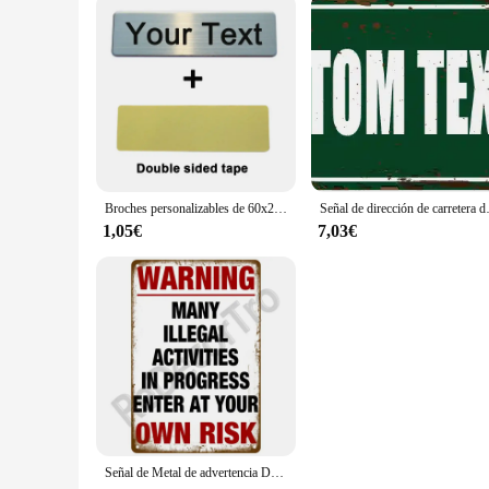
Broches personalizables de 60x20, 70x20, 70x25mm, Pin con texto grabado personalizado, logotipo, placa de identificación comercial, etiqueta de Metal, insignias de nombre personalizadas
Señal de dirección de carretera de cuatro col
1,05€
7,03€
Señal de Metal de advertencia Danger Beware, placa de estaño Vintage, decoración de pared del hogar para Bar, Club, hombre, cueva, arte, pintura, póster, regalo