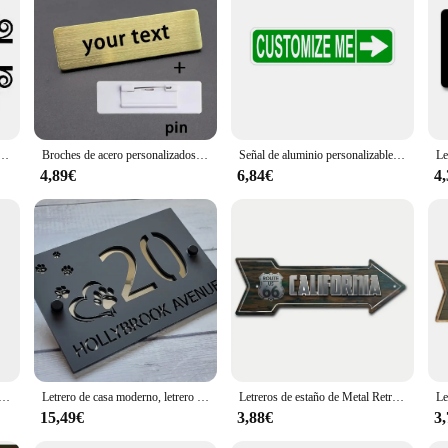
nique touch to your home, or enhance your business's branding, our placas metal
asier to create a cohesive look across multiple locations. Our placas y señales p
personalizado, colgante personalizado para exteriores, letrero con nombre de familia, letrero para puerta de jardín, decoración de pared para fiesta de boda
Broches de acero personalizados con logotipo de texto grabado, placa de identificación comercial, etiqueta de Metal, insignias de nombre personalizadas, 70x20MM
Señal de aluminio personalizable con texto y etiqueta de punta de flecha, señales de carretera de metal personalizadas para interiores y exteriores
4,89€
6,84€
4
onalizados, placa Retro para decoración del hogar, póster artístico de pared de hierro, placas de texto personalizadas, señal de calle de 20x30cm/15x30cm/30x30cm
Letrero de casa moderno, letrero de casa personalizado, letrero de casa acrílica cortado con láser, placa moderna, número de puerta, números de dirección de casa, nuevo regalo para el hogar
Letreros de estaño de Metal Retro Route 66, letreros de calle Vintage, señalización direccional de flecha Retro, letrero de estaño divertido para decoración de pared
15,49€
3,88€
3