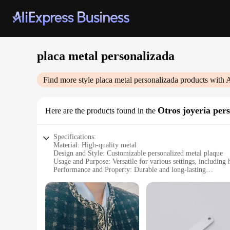
placa metal personalizada
Find more style
placa metal personalizada
products with 
Otros joyería per
Here are the products found in the
Specifications:
Material: High-quality metal
Design and Style: Customizable personalized metal plaque
Usage and Purpose: Versatile for various settings, including 
Performance and Property: Durable and long-lasting
Shape or Size or Weight or Quantity: Available in a variety o
Parts and Accessories: Comes with all necessary parts for ea
Features:
|Wholesale|Vendors|
**Craftsmanship and Customization**