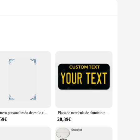
or add a personal touch to your home decor, our metal signs
ill turn it into a beautiful, personalized metal sign that
or outdoors, they're designed to resist fading, corrosion, and
term installations.
Letrero personalizado de estilo retro, placa de metal sin óxido, placas de arte personalizadas con su texto para decoración de pared de cafetería, jardín, pueblo, hogar
Placa de matrícula de aluminio personalizada, texto personalizado, signo de nombre, decoración de carteles para Bar, cafetería, arte de pared único, placa de Metal personalizable
're perfect for creating a cohesive look across multiple
,59€
20,39€
storefront or a large convention center. And with our