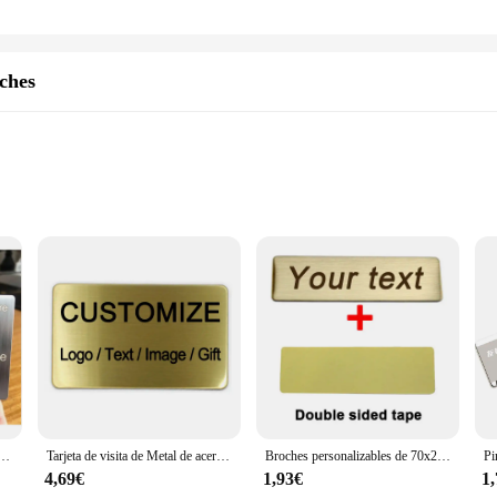
ches
is a testament to the art of customization. Each piece is meticulously crafted f
 that can be used in various settings, from home to office, or as a thoughtful g
g it an ideal choice for those who appreciate fine craftsmanship and personalize
ability to be personalized. Whether it's for a special event, a milestone achieve
e texto grabado, placa de identificación comercial, placa de dirección de Metal de acero, número de puerta de la casa
Tarjeta de visita de Metal de acero inoxidable 304 personalizada, placa de identificación, logotipo de buzón, placa de identificación
Broches personalizables de 70x20MM, Pin personalizado con grabado de su logotipo de texto, placa de identificación comercial, etiqueta de Metal de acero, insignias de nombre personalizadas
personalized touch makes each plaque a unique and meaningful piece, perfect f
culously carried out to ensure that each character is clear and legible, ensuri
4,69€
1,93€
1