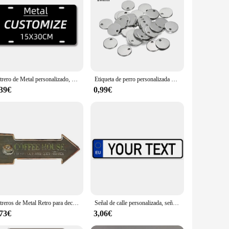
 personalizadas are the perfect solution. With sets available
ersonalizadas are more than just metal; they're a reflection of
Letrero de Metal personalizado, placa de matrícula de madera, decoración de pared Vintage, Bar, decoración del hogar, regalo de cumpleaños
Etiqueta de perro personalizada de acero inoxidable dorado en forma de corazón, espacios en blanco ovalados, dijes para dijes, suministros para fabricación de joyas DIY, 10-50 piezas
,39€
0,99€
Letreros de Metal Retro para decoración de pared, letreros de lata para Bar, cerveza fría, flecha, señal direccional, Retro, divertido
Señal de calle personalizada, señal de Metal personalizada para oficina, lugar de trabajo, hogar, patio, carretera, letreros de texto personalizados para exteriores, 16x4 pulgadas
,73€
3,06€