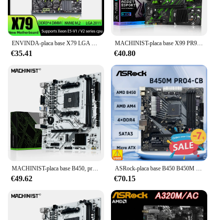
ENVINDA-placa base X79 LGA 2011 USB2.0 SATA3, compatible con memoria REG ECC y procesador Xeon E5 4DDR3 PCI-E NVME M.2
MACHINIST-placa base X99 PR9 X99, compatible con LGA 2011-3 Intel Xeon E5 V3 y V4 CPU DDR4 RAM SATA/NVME ranura M.2
€35.41
€40.80
MACHINIST-placa base B450, procesador AMD de doble canal, memoria DDR4 AM4, placa base M.2 NVME (compatible con CPU Ryzen 5500, 5600, 5600G)
ASRock-placa base B450 B450M PRO4-CB, enchufe AM4, compatible con Ryzen 5, 5600, 4300G, 1600, DDR4, PCI-E, 3,0, Micro ATX
€49.62
€70.15