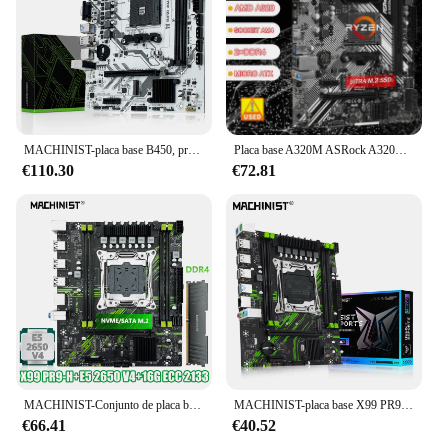
MACHINIST-placa base B450, procesador AMD de doble canal, memoria DDR4 AM4, placa base M.2 NVME (compatible con CPU Ryzen 5500, 5600, 5600G)
Placa base A320M ASRock A320M/AC Socket AM4 compatible con Ryzen 5 5600 5700 PRO 1200 4300G Athlon 220GE cpu M.2 DDR4 32GB Micro ATX
€110.30
€72.81
MACHINIST-Conjunto de placa base X99 PR9-H, con Intel LGA2011-3 Xeon E5 2650 V4 CPU + DDR4 1x16GB 2133MHz RAM Memory NVME M.2 SATA
MACHINIST-placa base X99 PR9, compatible con LGA 2011-3 Intel Xeon E5 V3 y V4 CPU DDR4 RAM SATA/NVME M.2 Slot
€66.41
€40.52