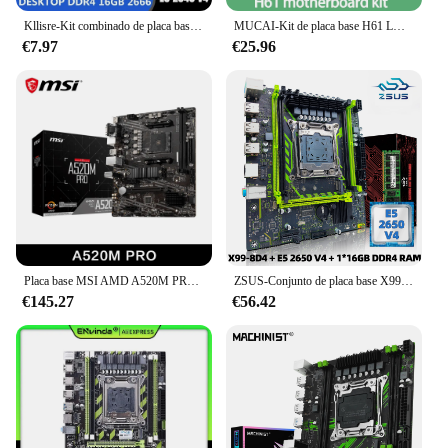
Kllisre-Kit combinado de placa base X99, LGA 2011-3 Xeon E5 2640 V4 CPU DDR4 16GB (2 piezas 8G), 2666MHz, memoria de escritorio
MUCAI-Kit de placa base H61 LGA 1155, Compatible con Intel Core CPU de 2ª y 3ª generación, Compatible con M.2 NVME SDD
€7.97
€25.96
Placa base MSI AMD A520M PRO, compatible con CPU Ryzen R3, R5, R7, serie 5000 y 3000, AM4, M.2, NVME, doble canal, DDR4, completamente nuevo
ZSUS-Conjunto de placa base X99-8D4, Kit con Intel LGA2011-3 Xeon E5 2650 V4 CPU DDR4, 16GB (1x16GB), memoria RAM de 2133MHZ, NVME M.2 SATA
€145.27
€56.42