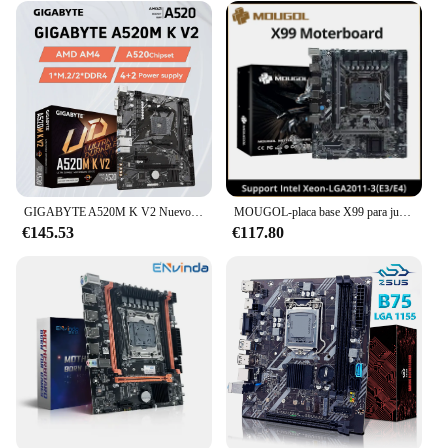
GIGABYTE A520M K V2 Nuevo Micro-ATX A520 DDR4 5100(OC) MHz M.2 PCIe 3,0 AMD Ryzen Serie 5000 AM4 placa base
MOUGOL-placa base X99 para juegos, USB 3,0, compatible con M.2 NVME SSD, doble canal, LGA2011-3 de memoria DDR4 ECC para ordenador de escritorio, Combo
€145.53
€117.80