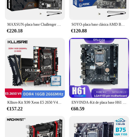
MAXSUN-placa base Challenger B650M, WiFi, componentes de ordenador AMD, compatible con CPU AMD AM5 7500F/7900X/7700X/7600X, Bluetooth
SOYO-placa base clásica AMD B450M, doble canal, memoria DDR4 AM4, placa base M.2 NVME (compatible con CPU Ryzen 5500 5600 5600G), completamente nuevo
€220.18
€120.88
Kllisre-Kit X99 Xeon E5 2650 V4 CPU 2 piezas X 8GB = 16GB 2666MHz DDR4, Memoria LGA 2011-3 X99, placa base
ENVINDA-Kit de placa base H61 LGA 1155, Compatible con CPU Intel Core de 2ª y 3ª generación, Compatible con M.2 NVME SDD
€157.22
€60.59