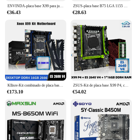
ENVINDA-placa base X99 para juegos, M.2 NVME, doble canal, memoria DDR4, compatible con procesador de CPU Xeon E5 V3 V4 LGA 2011-3
ZSUS-placa base B75 LGA 1155 para escritorio, compatible con DDR3 RAM, NVME, interfaz M.2, USB3.0, SATA3.0
€36.43
€28.63
Kllisre-Kit combinado de placa base X99, LGA 2011-3 Xeon E5 2680 V4 CPU DDR4 16GB (2 piezas 8G), 2666MHz, memoria de escritorio
ZSUS-Kit de placa base X99 P4, con Intel LGA2011-3 Xeon E5 2640 V4 CPU DDR4 16GB (1x16GB), memoria RAM de 2133MHZ, NVME M.2 SATA
€173.10
€54.02