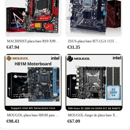
MACHINIST-placa base RS9 X99 compatible con Xeon E5 V3 V4 LGA 2011, procesador de CPU DDR4 RAM de cuatro canales y ranura SATA PCI-E M.2
ZSUS-placa base B75 LGA 1155 para escritorio, compatible con DDR3 RAM, NVME, interfaz M.2, USB3.0, SATA3.0
€47.94
€31.35
MOUGOL-placa base H81M para juegos, doble canal DDR3, M.2, NVME, PCIEx16, HDMI, interfaz VGA, LGA 1150, compatible con CPU Intel Core de 4. ª generación
MOUGOL-Juego de placa base X99 para juegos con Intel Xeon E5 2680 V4 y DDR4 8Gx2 2133MHz, doble canal ECC RAM M.2 NVME para PC de escritorio
€98.43
€67.09