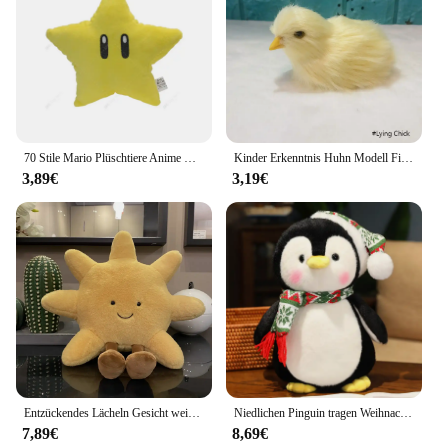
70 Stile Mario Plüschtiere Anime Waluigi Wario Nabbit Kröte Goom bella schüchterner Kerl Kröte Yoshi Koopa Troopa Cartoon gefüllt Peluche
Kinder Erkenntnis Huhn Modell Figurine Realistische Pelzigen Tier Puppe Simulation Küken Kaninchen Plüsch Spielzeug Huhn Ostern Geschenk
3,89€
3,19€
Entzückendes Lächeln Gesicht weiß Mond gelb Sonne Plüsch tier gefüllt niedlichen Cartoon Wetter Plüsch tier für Kind Schlafzimmer Dekor Sofa Wurf kissen
Niedlichen Pinguin tragen Weihnachts mütze Plüschtiere kawaii weiche Stofftiere Plüschtiere Puppe Weihnachts feier Dekor Kinder Weihnachts geschenk
7,89€
8,69€