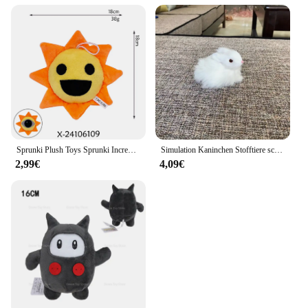
Sprunki Plush Toys Sprunki Incredibox Plush Doll Sprunki Game Cartoon Pillow Kids Birthday Gifts Stuffed Dolls Christmas Gift
Simulation Kaninchen Stofftiere schöne lebensechte Kaninchen Simulation Tier puppe Plüsch tier Kinder Dekorationen Handwerk Geburtstags geschenk
2,99€
4,09€