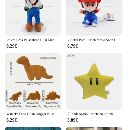
25 cm Bros Plüschtiere Luigi Mario Stofftiere Anime Puppe Plüschtier für Kinder Kawaii Kinder Sammlung Spielzeug Puppe Plüsch Geschenke
2 Arten Bros Plüsch Mario Sohn Luiji Kawaii süße Stofftier puppe für Kinder Geburtstags geschenk 13cm
9,29€
6,79€
4 stücke Dino Huhn Nugget Plüschtiere weichen Dinosaurier Plüsch Kissen Cartoon Dinosaurier Plüsch Stofftier Plüsch für Kinder Baby Geschenk
70 Stile Mario Plüschtiere Anime Waluigi Wario Nabbit Kröte Goom bella schüchterner Kerl Kröte Yoshi Koopa Troopa Cartoon gefüllt Peluche
6,29€
3,89€