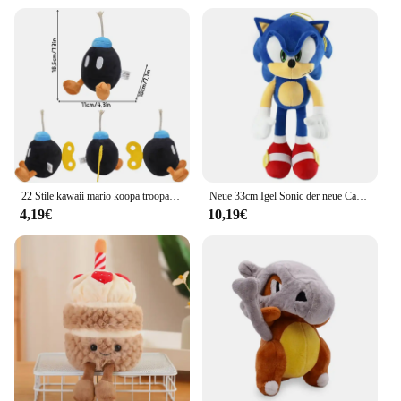
22 Stile kawaii mario koopa troopa kamek schildkröte weiche Plüschtiere niedlichen Anime König Bob-omb schüchterner Kerl ausgestopfte peluche Puppen Geschenke
Neue 33cm Igel Sonic der neue Cartoon Igel Sonic Ultra Maus Schatten Super Sony Schatten Plüsch tier
4,19€
10,19€