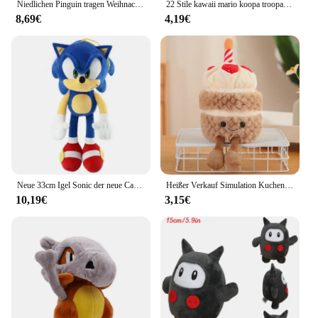
Niedlichen Pinguin tragen Weihnachts mütze Plüschtiere kawaii weiche Stofftiere Plüschtiere Puppe Weihnachts feier Dekor Kinder Weihnachts geschenk
22 Stile kawaii mario koopa troopa kamek schildkröte weiche Plüschtiere niedlichen Anime König Bob-omb schüchterner Kerl ausgestopfte peluche Puppen Geschenke
8,69€
4,19€
Neue 33cm Igel Sonic der neue Cartoon Igel Sonic Ultra Maus Schatten Super Sony Schatten Plüsch tier
Heißer Verkauf Simulation Kuchen Plüsch Hochzeits torte Spielzeug gefüllt niedlichen Eis Snack Dekoration Geburtstags feier Geschenk für Kind
10,19€
3,15€