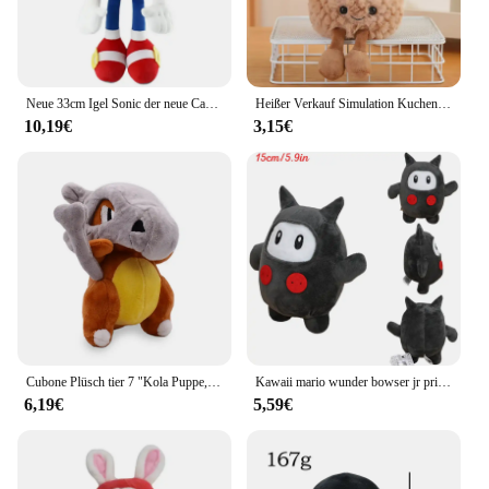
Neue 33cm Igel Sonic der neue Cartoon Igel Sonic Ultra Maus Schatten Super Sony Schatten Plüsch tier
Heißer Verkauf Simulation Kuchen Plüsch Hochzeits torte Spielzeug gefüllt niedlichen Eis Snack Dekoration Geburtstags feier Geschenk für Kind
10,19€
3,15€
Cubone Plüsch tier 7 "Kola Puppe, All Star Collection Cartoon-Spiel für Geburtstags geschenk gefüllt
Kawaii mario wunder bowser jr prinzessin pfirsich gänseblümchen plüschtiere niedlich diddy kong ninji kuscheltiere peluche puppen festival geschenke
6,19€
5,59€