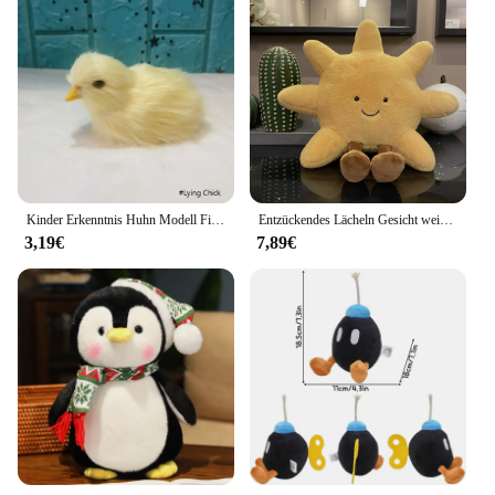
Kinder Erkenntnis Huhn Modell Figurine Realistische Pelzigen Tier Puppe Simulation Küken Kaninchen Plüsch Spielzeug Huhn Ostern Geschenk
Entzückendes Lächeln Gesicht weiß Mond gelb Sonne Plüsch tier gefüllt niedlichen Cartoon Wetter Plüsch tier für Kind Schlafzimmer Dekor Sofa Wurf kissen
3,19€
7,89€