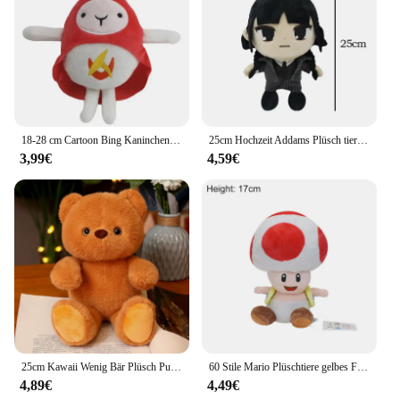
18-28 cm Cartoon Bing Kaninchen Plüsch Spielzeug Bing Freunde Flop Sula Elefant Panda Bär Stofftier Puppe Für kinder Weihnachten geschenk
25cm Hochzeit Addams Plüsch tier das Ding Hand Addams Familie weich ausgestopfte Puppe Figur Kissen Überraschung geschenk für Jungen Mädchen
3,99€
4,59€
25cm Kawaii Wenig Bär Plüsch Puppe Spielzeug Nette Kuscheltiere Weiche Baby Beruhigende Spielzeug Schlafen Kissen Geschenke für Kinder mädchen Spielzeug
60 Stile Mario Plüschtiere gelbes Feuer Blume Stern schüchtern Kerl Boo Koopa Troopa Waluigi Goomba Kröte Nabbit Diddy Kong gefüllt Plüsch
4,89€
4,49€