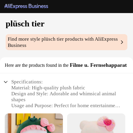
plüsch tier
Find more style
plüsch tier
products with AliExpress
Business
Filme u. Fernsehapparat
Here are the products found in the
Specifications:
Material: High-quality plush fabric
Design and Style: Adorable and whimsical animal
shapes
Usage and Purpose: Perfect for home entertainment
or as a unique decoration
Performance and Property: Durable and soft to the
touch
Shape or Size or Weight or Quantity: Variety of