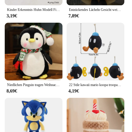
addition to any store or collection.
Kinder Erkenntnis Huhn Modell Figurine Realistische Pelzigen Tier Puppe Simulation Küken Kaninchen Plüsch Spielzeug Huhn Ostern Geschenk
Entzückendes Lächeln Gesicht weiß Mond gelb Sonne Plüsch tier gefüllt niedlichen Cartoon Wetter Plüsch tier für Kind Schlafzimmer Dekor Sofa Wurf kissen
3,19€
7,89€
Niedlichen Pinguin tragen Weihnachts mütze Plüschtiere kawaii weiche Stofftiere Plüschtiere Puppe Weihnachts feier Dekor Kinder Weihnachts geschenk
22 Stile kawaii mario koopa troopa kamek schildkröte weiche Plüschtiere niedlichen Anime König Bob-omb schüchterner Kerl ausgestopfte peluche Puppen Geschenke
8,69€
4,19€