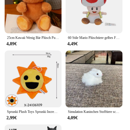
25cm Kawaii Wenig Bär Plüsch Puppe Spielzeug Nette Kuscheltiere Weiche Baby Beruhigende Spielzeug Schlafen Kissen Geschenke für Kinder mädchen Spielzeug
60 Stile Mario Plüschtiere gelbes Feuer Blume Stern schüchtern Kerl Boo Koopa Troopa Waluigi Goomba Kröte Nabbit Diddy Kong gefüllt Plüsch
4,89€
4,49€
Sprunki Plush Toys Sprunki Incredibox Plush Doll Sprunki Game Cartoon Pillow Kids Birthday Gifts Stuffed Dolls Christmas Gift
Simulation Kaninchen Stofftiere schöne lebensechte Kaninchen Simulation Tier puppe Plüsch tier Kinder Dekorationen Handwerk Geburtstags geschenk
2,99€
4,09€