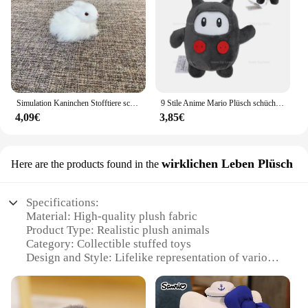
Simulation Kaninchen Stofftiere schöne lebensechte Kaninchen Simulation Tier puppe Plüsch tier Kinder Dekorationen Handwerk Geburtstags geschenk
9 Stile Anime Mario Plüsch schüchternen Kerl Bob Omb Kamek großes Gift Piranha Pflanze Nabbit Goom bella Ninji Troopa Stofftiere Geschenke
4,09€
3,85€
wirklichen Leben Plüsch
Here are the products found in the
Specifications:
Material: High-quality plush fabric
Product Type: Realistic plush animals
Category: Collectible stuffed toys
Design and Style: Lifelike representation of various
animals
Usage and Purpose: Decorative, collectible, and
comforting