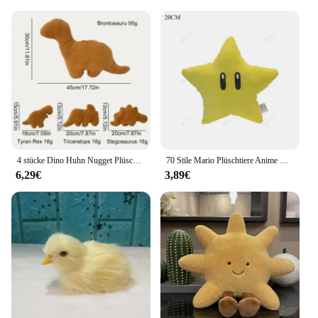
loved one, our plush toys are versatile enough to fit
any scenario. Their size and weight range offer
options to suit any space, from a cozy corner to a
grand display. These plush animals are not just toys;
they are a conversation starter and a symbol of
comfort. Whether you're looking to create a
whimsical atmosphere in a nursery, add a touch of
warmth to a living room, or surprise someone with a
thoughtful gift, our plush toys are the perfect
choice.
4 stücke Dino Huhn Nugget Plüschtiere weichen Dinosaurier Plüsch Kissen Cartoon Dinosaurier Plüsch Stofftier Plüsch für Kinder Baby Geschenk
70 Stile Mario Plüschtiere Anime Waluigi Wario Nabbit Kröte Goom bella schüchterner Kerl Kröte Yoshi Koopa Troopa Cartoon gefüllt Peluche
**For Vendors and Suppliers**
6,29€
3,89€
Our plush toys are not just for personal use; they are
also an excellent choice for vendors and suppliers
looking to offer a diverse range of products to their
customers. With a variety of sets available for sale,
you can cater to different tastes and preferences.
The wholesale nature of our plush toys ensures that
you can offer competitive pricing while maintaining
the quality and design that your customers expect.
The realistic plush animals are a testament to the
quality of our products, making them a valuable