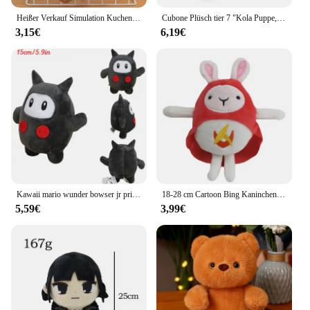
Heißer Verkauf Simulation Kuchen Plüsch Hochzeits torte Spielzeug gefüllt niedlichen Eis Snack Dekoration Geburtstags feier Geschenk für Kind
Cubone Plüsch tier 7 "Kola Puppe, All Star Collection Cartoon-Spiel für Geburtstags geschenk gefüllt
3,15€
6,19€
Kawaii mario wunder bowser jr prinzessin pfirsich gänseblümchen plüschtiere niedlich diddy kong ninji kuscheltiere peluche puppen festival geschenke
18-28 cm Cartoon Bing Kaninchen Plüsch Spielzeug Bing Freunde Flop Sula Elefant Panda Bär Stofftier Puppe Für kinder Weihnachten geschenk
5,59€
3,99€