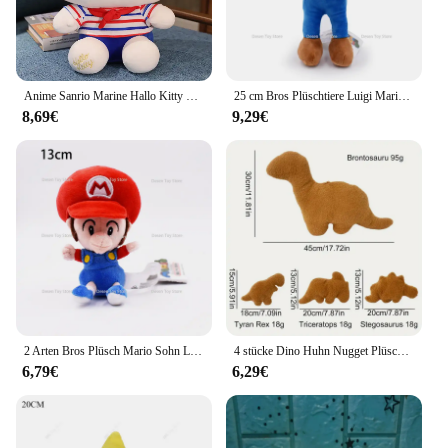
plush animals are designed to withstand the test of
time and provide endless comfort and joy.
Anime Sanrio Marine Hallo Kitty Kuromi Melodie Cinna moroll Kawaii ausgestopfte Plüschtiere niedliche Puppen Geburtstags geschenk für Kind Baby Kinder
25 cm Bros Plüschtiere Luigi Mario Stofftiere Anime Puppe Plüschtier für Kinder Kawaii Kinder Sammlung Spielzeug Puppe Plüsch Geschenke
8,69€
9,29€
2 Arten Bros Plüsch Mario Sohn Luiji Kawaii süße Stofftier puppe für Kinder Geburtstags geschenk 13cm
4 stücke Dino Huhn Nugget Plüschtiere weichen Dinosaurier Plüsch Kissen Cartoon Dinosaurier Plüsch Stofftier Plüsch für Kinder Baby Geschenk
6,79€
6,29€