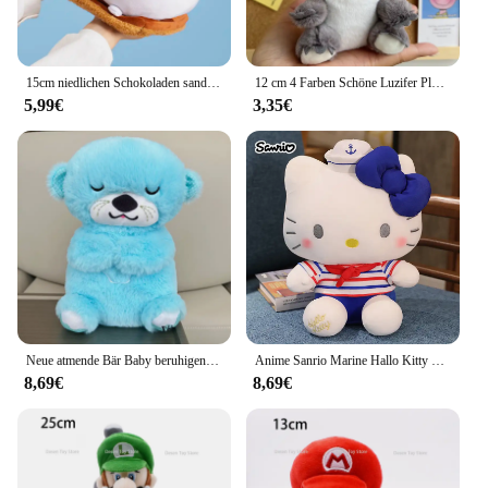
15cm niedlichen Schokoladen sandwich Keks fette Katze werfen Kissen Plüschtiere Keks Katze Puppen Kuscheltiere Geburtstags geschenke für Kinder
12 cm 4 Farben Schöne Luzifer Plüsch schlüsselbund Puppe Kawaii Tasche Anhänger Plüsch Stofftier Rucksack Anhänger Geburtstag Geschenk für Childre
5,99€
3,35€
Neue atmende Bär Baby beruhigende Otter Plüsch Puppe Spielzeug Baby Kinder beruhigende Musik Schlaf begleiter Sound und Licht Puppe Spielzeug Geschenk
Anime Sanrio Marine Hallo Kitty Kuromi Melodie Cinna moroll Kawaii ausgestopfte Plüschtiere niedliche Puppen Geburtstags geschenk für Kind Baby Kinder
8,69€
8,69€