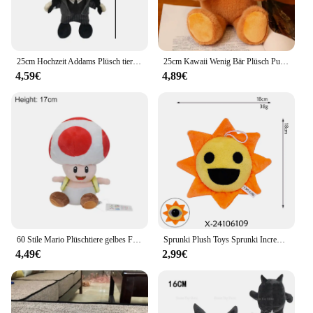
25cm Hochzeit Addams Plüsch tier das Ding Hand Addams Familie weich ausgestopfte Puppe Figur Kissen Überraschung geschenk für Jungen Mädchen
25cm Kawaii Wenig Bär Plüsch Puppe Spielzeug Nette Kuscheltiere Weiche Baby Beruhigende Spielzeug Schlafen Kissen Geschenke für Kinder mädchen Spielzeug
4,59€
4,89€
60 Stile Mario Plüschtiere gelbes Feuer Blume Stern schüchtern Kerl Boo Koopa Troopa Waluigi Goomba Kröte Nabbit Diddy Kong gefüllt Plüsch
Sprunki Plush Toys Sprunki Incredibox Plush Doll Sprunki Game Cartoon Pillow Kids Birthday Gifts Stuffed Dolls Christmas Gift
4,49€
2,99€