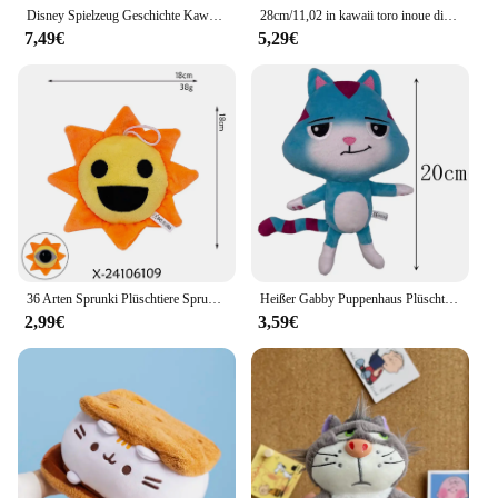
Disney Spielzeug Geschichte Kawaii Lotso Plüsch Spielzeug Cartoon & niedlichen Heim textilien Weihnachts geschenk Puppe Kinder geschenke
28cm/11,02 in kawaii toro inoue die Katze Plüsch tier weichen Anime Cartoon Tier puppe Zimmer Dekorationen Geburtstag Weihnachts geschenk
7,49€
5,29€
36 Arten Sprunki Plüschtiere Sprunki Incredibox Plüschpuppe Sprunki Spielkissen Kindergeburtstagsgeschenke Stoffpuppen Weihnachtsgeschenk
Heißer Gabby Puppenhaus Plüschtier Mercat Cartoon Kuscheltiere Lächelnde Katze Auto Katze Umarmung Gaby Mädchen Puppen Kinder Geburtstagsgeschenke
2,99€
3,59€