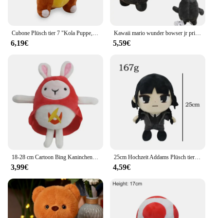
Cubone Plüsch tier 7 "Kola Puppe, All Star Collection Cartoon-Spiel für Geburtstags geschenk gefüllt
Kawaii mario wunder bowser jr prinzessin pfirsich gänseblümchen plüschtiere niedlich diddy kong ninji kuscheltiere peluche puppen festival geschenke
6,19€
5,59€
18-28 cm Cartoon Bing Kaninchen Plüsch Spielzeug Bing Freunde Flop Sula Elefant Panda Bär Stofftier Puppe Für kinder Weihnachten geschenk
25cm Hochzeit Addams Plüsch tier das Ding Hand Addams Familie weich ausgestopfte Puppe Figur Kissen Überraschung geschenk für Jungen Mädchen
3,99€
4,59€