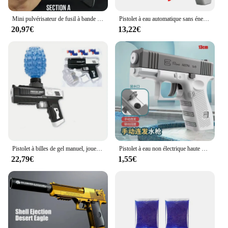
Mini pulvérisateur de fusil à bande de caoutchouc d'alliage pour garçons, odorjouet, odorl'inventaire, ornements de modèle, ulcère, cadeau de Noël, 8 rafales
Pistolet à eau automatique sans énergie pour enfants, jouets de pulvérisation d'eau, bain à haute pression, charge d'eau, éclate, nouveau, été
20,97€
13,22€
Pistolet à billes de gel manuel, jouet en mousse à balles souples, odorSplat, cadeau cool, noir et blanc
Pistolet à eau non électrique haute pression pour enfants, tir entièrement automatique, jouet de plage pour enfants, garçons, filles, adultes, été
22,79€
1,55€