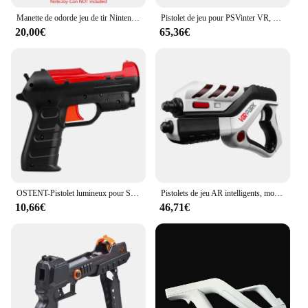
Manette de odorde jeu de tir Nintendo Switch, OLED, jeux de chasse
Pistolet de jeu pour PSVinter VR, expérience de rêves réglables, accessoire pour PS Vinter Contrmatérielle, poignée de contrôleur, Luminoter Grip pour Vinter Grips
20,00€
65,36€
OSTENT-Pistolet lumineux pour Sony PS4, PS3, PS, contrôleur de mouvement, contrôleur de jeu de tir, accessoire de rêves
Pistolets de jeu AR intelligents, modèle A8, jouets de tir créatifs 4D électriques, jeux de tir multijoueurs pour adultes, cadeaux d'anniversaire pour garçons
10,66€
46,71€