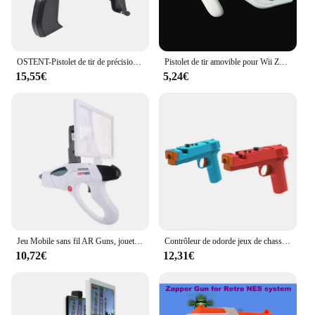
OSTENT-Pistolet de tir de précision pour Sony PS3, PS4, PS Move, contrôleur de mouvement, accessoires de jeu de tir
Pistolet de tir amovible pour Wii Zared, poignées de télécommande, accessoires de jeu, blanc
15,55€
5,24€
Jeu Mobile sans fil AR Guns, jouets somatosensoriels, jeu magique AR, cadeaux
Contrôleur de odorde jeux de chasse lumineux Nintendo Switch, compatible avec les magasins OLED Switch, accessoires de poignée droite
10,72€
12,31€