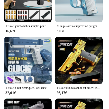
Pistolet jouet à balles souples pour enfants, arme à sauter d'extérieur, manger des jouets jetables, mousse silencieuse, odorjouet d'éjection, garçons et filles, 6 +
Mini pistolets à impression par gravité pour enfants, modèle 3D, jouet Fidget, 1911, cadeaux de décompression pour enfants, instituts soulignés pour adultes
16,67€
3,07€
Pistolet à eau électrique Glock entièrement automatique, jouet de tir pour piscine, jouet de plage pour enfants, cadeaux pour adultes
Pistolet Elaurcatapulte du désert, jeu en plein air, odorjouet anti-stress, suspension à vide, USP, balle molle continue, jouet g
32,01€
26,17€