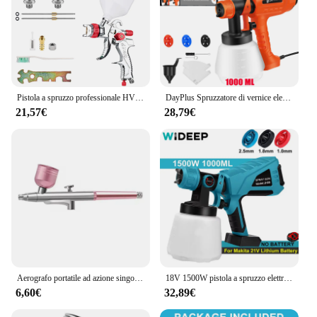
Pistola a spruzzo professionale HVLP da 1,4 mm 1,7 mm 2,0 mm Pistola a spruzzo automatica per verniciatura domestica, 10 misurini usa e getta non puliti da 600 ml, utensili pneumatici di alta qualità
DayPlus Spruzzatore di vernice elettrico con 3 modelli spray, spruzzatore di vernice per recinzione, 1000 ml per recinzione e terrazza, pistola a spruzzo portatile
21,57€
28,79€
Aerografo portatile ad azione singola ugelli da 0.3mm penna per pistola a spruzzo per modello Cake Nail Car Painting Beauty Inkjet
18V 1500W pistola a spruzzo elettrica senza fili ad alta potenza HVLP spruzzatore di vernice Auto mobili rivestimento in acciaio aerografo per batteria Makita 18V
6,60€
32,89€