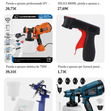
Pistola a spruzzo professionale HVLP 1,4 mm 1,7 mm 2,0 mm 2,5 mm Pistola a spruzzo a gravità senza fili con ugello in acciaio, Pistola a spruzzo per auto domestica, Strumenti a spruzzo fai-da-te
HILDA 800ML pistola a spruzzo elettrica utensili ad alta potenza spruzzatore di vernice pistola a spruzzo elettrica rossa per uso domestico automatico
20,75€
27,69€
Pistola a spruzzo elettrica da 750W 4 dimensioni dell'ugello 1200ml HVLP spruzzatore di vernice per uso domestico controllo del flusso facile spruzzatura di PROSTORMER
Pistola a spruzzo per Aerosol pistola a spruzzo in plastica Spray può maneggiare impugnatura per pistola impugnatura per vernice Spray per Aerosol Design ergonomico
39,31€
1,73€