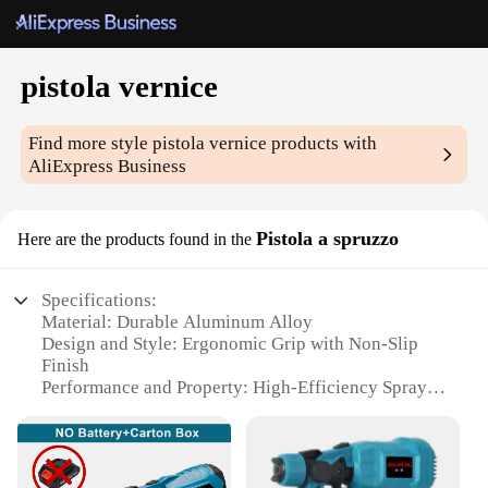
pistola vernice
Find more style
pistola vernice
products with
AliExpress Business
Pistola a spruzzo
Here are the products found in the
Specifications:
Material: Durable Aluminum Alloy
Design and Style: Ergonomic Grip with Non-Slip
Finish
Performance and Property: High-Efficiency Spray
Pattern
Usage and Purpose: Ideal for Professional Painting
and DIY Projects
Shape or Size or Weight or Quantity: Lightweight