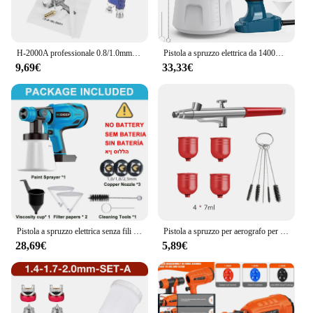
H-2000A professionale 0.8/1.0mm ugello 125ml Mini pistola a spruzzo pneumatica per riparazione verniciatura auto pistola a spruzzo pneumatica Mini pistola a spruzzo
Pistola a spruzzo elettrica da 1400ML 800W spruzzatore di vernice HVLP ad alta potenza per mobili Auto rivestimento in acciaio aerografo per la casa fai da te con 4 ugelli
9,69€
33,33€
Pistola a spruzzo elettrica senza fili da 1500W spruzzatore di vernice HVLP per batteria Dewalt 20V rivestimento per mobili aerografo per batteria Makita 18V
Pistola a spruzzo per aerografo per dipingere le unghie modellazione artigianato torta Mini pistola a spruzzo ugelli da 0.3mm pistola per aerografo portatile con Kit di pulizia
28,69€
5,89€