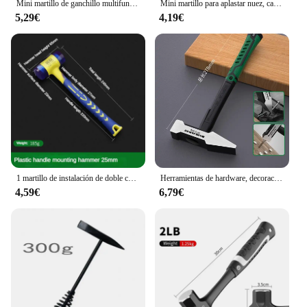
Mini martillo de ganchillo multifuncional, Material de acero de alto carbono, cabeza de martillo, herramientas de reparación de carpintería, plástico envuelto para el hogar
Mini martillo para aplastar nuez, cabeza redonda, mango de madera, herramienta de Escape de coche, martillo de mano, Mini martillo multifunción
5,29€
4,19€
1 martillo de instalación de doble cabeza, martillo de goma de 25 mm a 45 mm con mango de goma, martillo de instalación aislado desmontable
Herramientas de hardware, decoración de construcción, martillo de cabeza plana 200 g, martillo de pico de pato recubierto de plástico, cabeza de martillo 500 g, martillo instalador
4,59€
6,79€