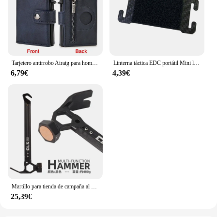
Tarjetero antirrobo Airatg para hombre, billetera para tarjetas bancarias, billeteras minimalistas Rfid para Airtag Air Tag Tracker Choice
Linterna táctica EDC portátil Mini luz o placa de bucle de gancho Camping senderismo luz intermitente de seguridad para correa de mochila de 25mm
6,79€
4,39€
Martillo para tienda de campaña al aire libre, mango de aleación de aluminio, martillo de acero inoxidable, cabeza de cobre, montañismo, camping, extractor de clavos
25,39€