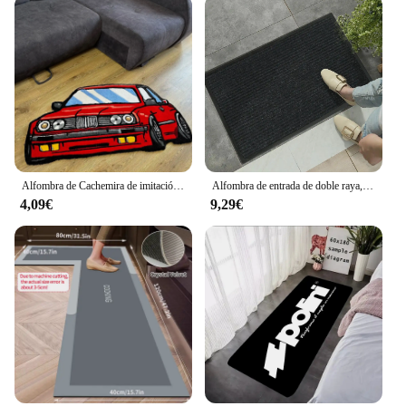
engineered to provide a comfortable grip, reducing
hand fatigue during extended cooking sessions. The
sleek, modern style of these utensils adds a touch of
elegance to any kitchen, making them a stylish
addition to your cookware collection. The set is
available in various sizes, ensuring that you have
the right tool for every task. Whether you're
sautéing, stirring, or serving, the piqueta Esterilla
set is your perfect ally in the kitchen.
Alfombra de Cachemira de imitación de Color para coche, tecnología de impresión Digital, regalo de inauguración de la casa Simple, alfombra decorativa antideslizante hecha a mano
Alfombra de entrada de doble raya, alfombra antideslizante de PVC para oficina, hogar, cocina y baño, 1 ud.
**Versatility for Every Chef**
4,09€
9,29€
The piqueta Esterilla set is not just a collection of
utensils; it's a versatile culinary toolkit. Each piece
is designed to perform specific tasks, from the
precision of the spatula to the sturdiness of the
ladle. This set is perfect for both professional chefs
and home cooks, offering a complete solution for all
your cooking needs. The piqueta Esterilla set is not
just about functionality; it's also about convenience.
With multiple utensils included, you can tackle any
recipe with ease, making it an indispensable
addition to any kitchen.