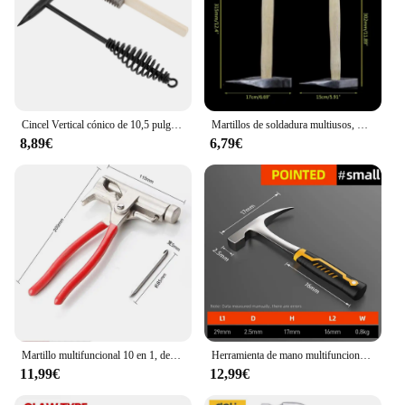
Cincel Vertical cónico de 10,5 pulgadas, mango de resorte de bobina, martillo de astillado de soldadura, herramienta de mano para soldar con cepillo de alambre de 7,78 pulgadas
Martillos de soldadura multiusos, martillo de tachuelas de acero, mango de madera, herramienta de desmontaje al aire libre para quitar reparación
8,89€
6,79€
Martillo multifuncional 10 en 1, destornillador, pistola de clavos, alicates de tubo, llave, herramientas de reparación de mantenimiento de muebles, martillo Universal
Herramienta de mano multifuncional profesional, martillo para acampar, martillo geológico de acero de alto carbono, garra de forja integrada
11,99€
12,99€