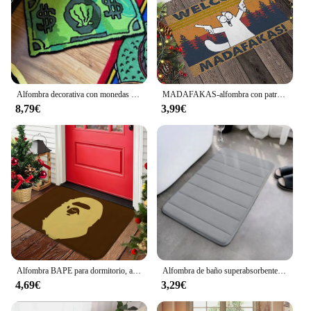
Alfombra decorativa con monedas para el hogar, manta para la cabecera del dormitorio, alfombrilla para la puerta, alfombrilla para el suelo del baño
MADAFAKAS-alfombra con patrón para exteriores, antideslizante, fácil de limpiar, alfombra para gatos, felpudo resistente, decoración de entrada para baño, alfombra lavable
8,79€
3,99€
Alfombra BAPE para dormitorio, accesorios de cocina, alfombrilla para pies, felpudo para habitación, alfombrillas para el baño, alfombras, alfombrilla para entrada de la casa
Alfombra de baño superabsorbente, Felpudo de terciopelo coral, antideslizante, para puerta
4,69€
3,29€