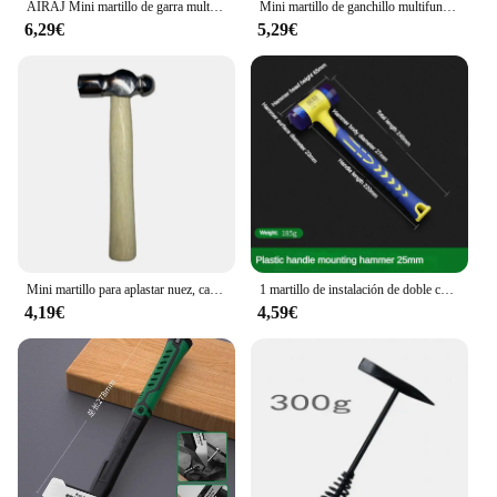
AIRAJ Mini martillo de garra multifuncional, martillo antideslizante y a prueba de golpes, grado profesional, herramienta Manual magnética para carpintería
Mini martillo de ganchillo multifuncional, Material de acero de alto carbono, cabeza de martillo, herramientas de reparación de carpintería, plástico envuelto para el hogar
6,29€
5,29€
Mini martillo para aplastar nuez, cabeza redonda, mango de madera, herramienta de Escape de coche, martillo de mano, Mini martillo multifunción
1 martillo de instalación de doble cabeza, martillo de goma de 25 mm a 45 mm con mango de goma, martillo de instalación aislado desmontable
4,19€
4,59€