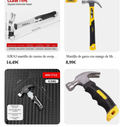
AIRAJ-martillo de cuerno de oveja multifuncional, herramienta de Hardware antideslizante, envuelta con pegamento, decoración del hogar, grado Industrial
Martillo de garra con mango de fibra Deli, herramientas de martillo para carpintería, cabezal de martillo de acero de alta calidad, herramientas manuales de reparación del hogar multifunción
14,49€
8,99€