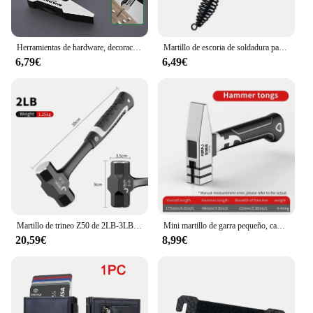
Herramientas de hardware, decoración de construcción, martillo de cabeza plana 200 g, martillo de pico de pato recubierto de plástico, cabeza de martillo 500 g, martillo instalador
Martillo de escoria de soldadura para desoxidación, mango de resorte de acero rico en carbono, martillos de soldador, martillo de electricista, martillo de astillado de escoria de soldadura
6,79€
6,49€
Martillo de trineo Z50 de 2LB-3LB, martillo de grietas de perforación de ladrillos de acero forjado de una pieza de alta resistencia, martillo de ingeniero de construcción
Mini martillo de garra pequeño, cabeza de ajuste, martillo octogonal, martillo de uñas integrado multifuncional, martillo de clavos para carpintería
20,59€
8,99€