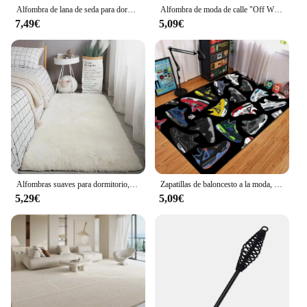
Alfombra de lana de seda para dormitorio, sala de estar, alfombra peluda para niños, alfombras de oración, alfombra para sala de estar, manta grande decorativa para el hogar
Alfombra de moda de calle "Off White" para sala de estar, alfombra suave para dormitorio de niños, antideslizante, lavable, decoración de entrada de balcón del hogar
7,49€
5,09€
Alfombras suaves para dormitorio, alfombra esponjosa antideslizante teñida con lazo, peluda y peluda, alfombra para mesita de noche, alfombra para sala de estar
Zapatillas de baloncesto a la moda, alfombra con estampado de logotipo para sala de estar, pasillo, dormitorio, puerta, habitación de niños, alfombra de juego, regalos
5,29€
5,09€