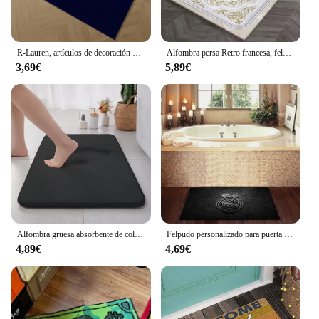
R-Lauren, artículos de decoración para el hogar, bonito tapete decorativo para habitación, alfombra para exteriores, alfombra para cocina, alfombra para pasillo en el suelo, pie
Alfombra persa Retro francesa, felpudo de entrada de poliéster antideslizante para sala de estar, sofá, mesa de centro, alfombra grande, hermosa decoración del hogar
3,69€
5,89€
Alfombra gruesa absorbente de color sólido, alfombrilla de franela para suelo de baño, entrada de baño, alfombrilla antideslizante para puerta
Felpudo personalizado para puerta de entrada, alfombra para pies, hogar Real Madrid CF, alfombra de cocina antideslizante y lavable, alfombras para sala de estar
4,89€
4,69€