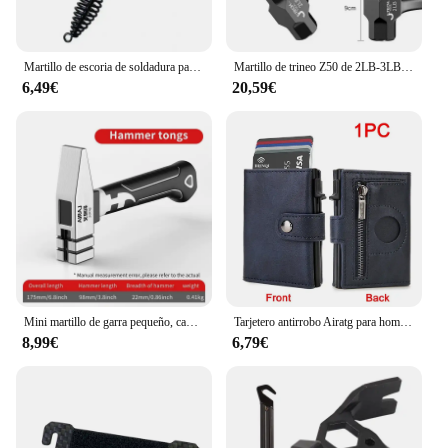
Martillo de escoria de soldadura para desoxidación, mango de resorte de acero rico en carbono, martillos de soldador, martillo de electricista, martillo de astillado de escoria de soldadura
Martillo de trineo Z50 de 2LB-3LB, martillo de grietas de perforación de ladrillos de acero forjado de una pieza de alta resistencia, martillo de ingeniero de construcción
6,49€
20,59€
Mini martillo de garra pequeño, cabeza de ajuste, martillo octogonal, martillo de uñas integrado multifuncional, martillo de clavos para carpintería
Tarjetero antirrobo Airatg para hombre, billetera para tarjetas bancarias, billeteras minimalistas Rfid para Airtag Air Tag Tracker Choice
8,99€
6,79€