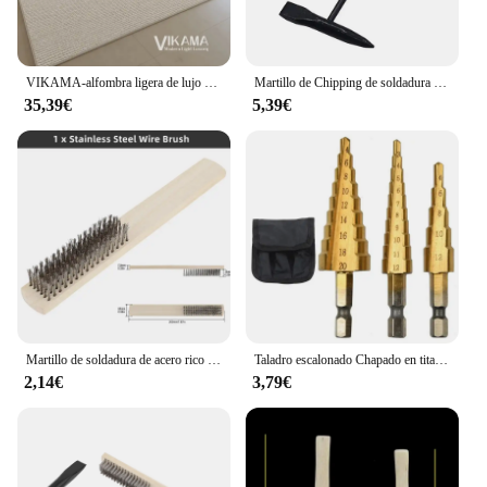
VIKAMA-alfombra ligera de lujo estilo crema, líneas artísticas, geometría Beige minimalista, área grande, sala de estar, dormitorio, fácil de limpiar
Martillo de Chipping de soldadura con mango de resorte de piezas, herramienta de hardware de soldadura eléctrica, roscado de hielo y escoria, removedor de óxido, puntiagudo, 1 ud.
35,39€
5,39€
Martillo de soldadura de acero rico en carbono, 300g/500g, mango de resorte, herramientas para quitar escoria, herramienta manual de soldadura eléctrica
Taladro escalonado Chapado en titanio, vástago Hexagonal, ranura recta, 3-12/4-12/4-20/4-32mm, juego de accesorios de herramienta de perforación Pagoda
2,14€
3,79€