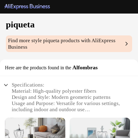
piqueta
Find more style
piqueta
products with AliExpress
Business
Alfombras
Here are the products found in the
Specifications:
Material: High-quality polyester fibers
Design and Style: Modern geometric patterns
Usage and Purpose: Versatile for various settings,
including indoor and outdoor use
Shape or Size: Available in multiple sizes to fit any
space
Performance and Property: Durable, easy to clean,
and resistant to wear and tear