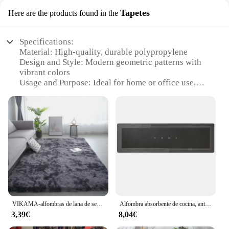
Tapetes
Here are the products found in the
Specifications:
Material: High-quality, durable polypropylene
Design and Style: Modern geometric patterns with
vibrant colors
Usage and Purpose: Ideal for home or office use,
enhancing aesthetics and comfort
Shape or Size: Available in multiple sizes to fit
various spaces
Performance and Property: Non-slip, easy to clean,
and resistant to wear and tear
Parts and Accessories: Includes matching piqueta
sets for a cohesive look
Features:
|Wholesale|
VIKAMA-alfombras de lana de seda para habitación de niños, sala de estar, dormitorio, Tie-Dye, antideslizante, lavable a máquina
Alfombra absorbente de cocina, antideslizante, impermeable, limpiable, cómoda, de pie, alfombras y tapetes de cocina, alfombra de tira larga sin lavado
**Elevate Your Space with Style and Comfort**
3,39€
8,04€
The piqueta Tapetes are more than just floor