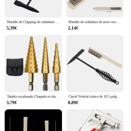
Martillo de Chipping de soldadura con mango de resorte de piezas, herramienta de hardware de soldadura eléctrica, roscado de hielo y escoria, removedor de óxido, puntiagudo, 1 ud.
Martillo de soldadura de acero rico en carbono, 300g/500g, mango de resorte, herramientas para quitar escoria, herramienta manual de soldadura eléctrica
5,39€
2,14€
Taladro escalonado Chapado en titanio, vástago Hexagonal, ranura recta, 3-12/4-12/4-20/4-32mm, juego de accesorios de herramienta de perforación Pagoda
Cincel Vertical cónico de 10,5 pulgadas, mango de resorte de bobina, martillo de astillado de soldadura, herramienta de mano para soldar con cepillo de alambre de 7,78 pulgadas
3,79€
8,89€