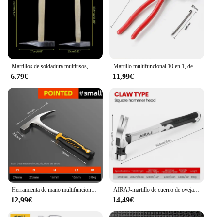
Martillos de soldadura multiusos, martillo de tachuelas de acero, mango de madera, herramienta de desmontaje al aire libre para quitar reparación
Martillo multifuncional 10 en 1, destornillador, pistola de clavos, alicates de tubo, llave, herramientas de reparación de mantenimiento de muebles, martillo Universal
6,79€
11,99€
Herramienta de mano multifuncional profesional, martillo para acampar, martillo geológico de acero de alto carbono, garra de forja integrada
AIRAJ-martillo de cuerno de oveja multifuncional, herramienta de Hardware antideslizante, envuelta con pegamento, decoración del hogar, grado Industrial
12,99€
14,49€