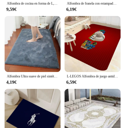
Alfombra de cocina en forma de L, alfombrillas antideslizantes para pies, alfombra Simple de terciopelo de cristal para sala de estar, alfombra absorbente para baño y balcón
Alfombra de franela con estampado gráfico para el hogar, Felpudo de monopatín italiano, para baño, cocina, entrada, decoración del hogar
9,59€
6,19€
Alfombra Ultra suave de piel sintética de conejo, alfombra para sala de estar, alfombra esponjosa de felpa, alfombra decorativa para el hogar, funda para sofá y silla lavable a máquina
L-LEGOS Alfombra de juego antideslizante que absorbe el agua, cojín de tira larga, alfombra de bienvenida para dormitorio
4,19€
6,59€