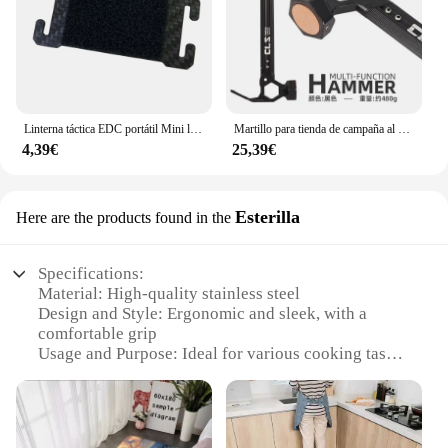
Linterna táctica EDC portátil Mini luz o placa de bucle de gancho Camping senderismo luz intermitente de seguridad para correa de mochila de 25mm
Martillo para tienda de campaña al aire libre, mango de aleación de aluminio, martillo de acero inoxidable, cabeza de cobre, montañismo, camping, extractor de clavos
4,39€
25,39€
Esterilla
Here are the products found in the
Specifications:
Material: High-quality stainless steel
Design and Style: Ergonomic and sleek, with a
comfortable grip
Usage and Purpose: Ideal for various cooking tasks,
from chopping to stirring
Performance and Property: Durable and resistant to
corrosion
Shape or Size or Weight or Quantity: Available in