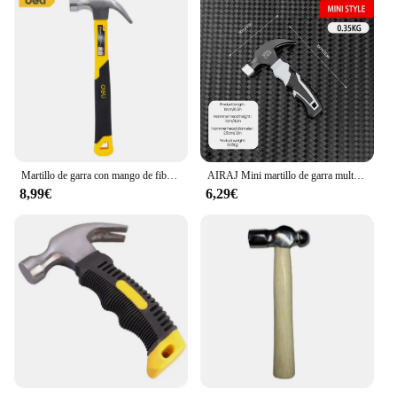
Martillo de garra con mango de fibra Deli, herramientas de martillo para carpintería, cabezal de martillo de acero de alta calidad, herramientas manuales de reparación del hogar multifunción
AIRAJ Mini martillo de garra multifuncional, martillo antideslizante y a prueba de golpes, grado profesional, herramienta Manual magnética para carpintería
8,99€
6,29€