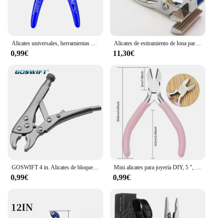
Alicates universales, herramientas multifuncionales, cortadores de cables eléctricos, corte lateral, alicates de acero inoxidable, herramientas manuales
Alicates de estiramiento de lona para pintura al óleo, herramienta de ensanchador de correas de aleación de Zinc de alta resistencia para estirar la pintura al óleo, E5BE
0,99€
11,30€
GOSWIFT 4 in. Alicates de bloqueo de mandíbula curvada, Mini Alicates de bloqueo
Mini alicates para joyería DIY, 5 ", artesanía con punta de aguja, punta redonda, punta larga, nariz doblada, alicates con cremallera, amante de la línea para herramientas de cuentas
0,99€
0,99€