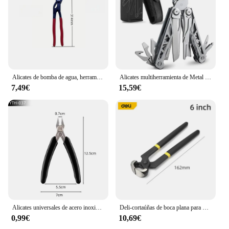
Alicates de bomba de agua, herramienta de mantenimiento del hogar, 7/10/12 pulgadas, multifuncional, Universal, de fontanería, ajustable, de tubería abierta
Alicates multiherramienta de Metal duradero con hoja afilada, multiherramienta con alicates regulares, cortador de alambre, destornilladores, tijeras para uso en exteriores
7,49€
15,59€
Alicates universales de acero inoxidable, pinzas de corte lateral Diagonal electrónicas para bricolaje, cortador de Cable, piezas de impresora 3D, herramientas manuales
Deli-cortaúñas de boca plana para ganado y caballos, empuñaduras antideslizantes, pinzas de torre, alicates, herramienta extractora de clavos
0,99€
10,69€