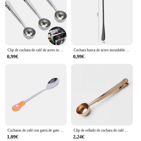
Clip de cuchara de café de acero inoxidable, 3 piezas, cuchara de café con mango largo, bolsa de sellado multifunción, para té y café
Cuchara hueca de acero inoxidable 304 con forma de garra de gato para helado, café y té
0,99€
0,99€
Cucharas de café con garra de gato de acero inoxidable, cuchara de fruta de Color caramelo, suministros de cocina, 1 ud.
Clip de sellado de cuchara de café de acero inoxidable 2 en 1, accesorios de cocina plateados, receptor de Espresso, tazón de decoración, cafetera
1,09€
2,24€