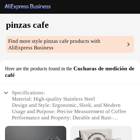
pinzas cafe
Find more style
pinzas cafe
products with
AliExpress Business
Cucharas de medición de
Here are the products found in the
café
Specifications:
Material: High-quality Stainless Steel
Design and Style: Ergonomic, Sleek, and Modern
Usage and Purpose: Precise Measurement of Coffee
Performance and Property: Durable and Rust-
Resistant
Shape or Size or Weight or Quantity: 2-Piece Set
with Spoon and Tamping Tool