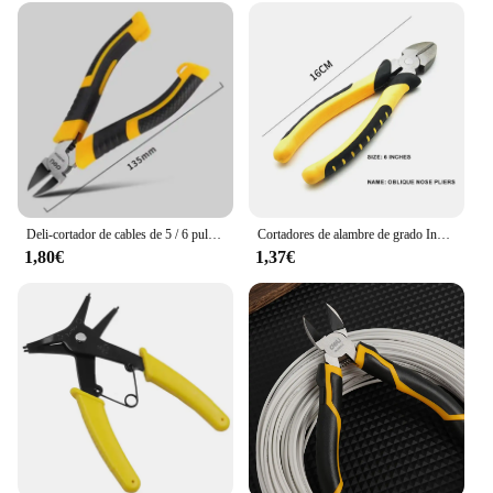
Deli-cortador de cables de 5 / 6 pulgadas, pinzas de plástico CR-V, cortador de cables y joyería, tijeras laterales, Mini alicates, herramienta eléctrica
Cortadores de alambre de grado Industrial, alicates multifuncionales, Alicates de punta de aguja de acero con alto contenido de carbono, boquillas inclinadas de 6 pulgadas y 8 pulgadas
1,80€
1,37€