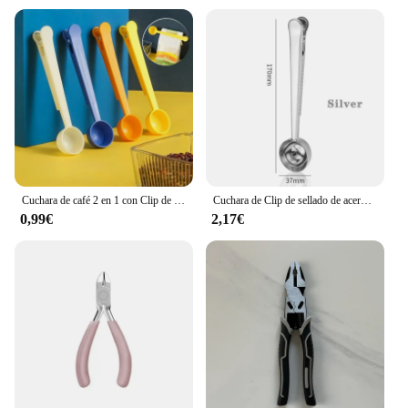
Cuchara de café 2 en 1 con Clip de sellado, cuchara de café de plástico con abrazadera, cuchara de medición multifunción creativa para cocina, 1 unidad
Cuchara de Clip de sellado de acero inoxidable 2 en 1, cuchara de café, cuchara de medición de grano de café multifuncional para leche en polvo y harina
0,99€
2,17€