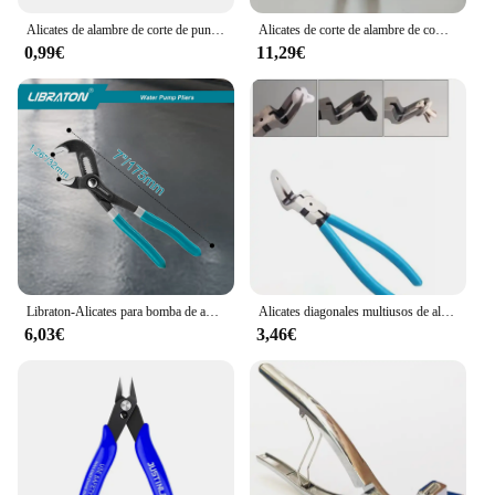
Alicates de alambre de corte de punta redonda, juego de herramientas de acero inoxidable para manualidades, abalorios, fabricación de joyas DIY, Color rosa
Alicates de corte de alambre de combinación multifunción, herramienta de mano profesional, Pelacables automático, herramientas de pelado, cortador de alambre, Indus
0,99€
11,29€
Libraton-Alicates para bomba de agua de 7/10/12 pulgadas, botón pulsador ajustable de liberación rápida, alicates para juntas de ranura de acero CRV, herramienta de llave de apertura, 1 ud.
Alicates diagonales multiusos de alta calidad para coche, remaches de plástico, sujetador, cortador de Clip, herramienta extractora
6,03€
3,46€