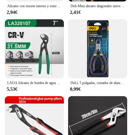
Alicates con resorte interno y externo, anillos a presión de doble propósito, herramientas de montaje y desmontaje 2 en 1, Hardware
Deli-Mini alicates diagonales universales de plástico, herramientas de mano multifuncionales, cortador de alambre de electricista, 5 pulgadas
2,94€
2,41€
LAOA Alicates de bomba de agua ajustables CR-V llave de apertura grande herramientas de llave Universal
DeLi, 5 pulgadas, cortador de alambre universal, mini alicates diagonales, herramientas de mano multifuncionales, electricista
5,53€
0,99€