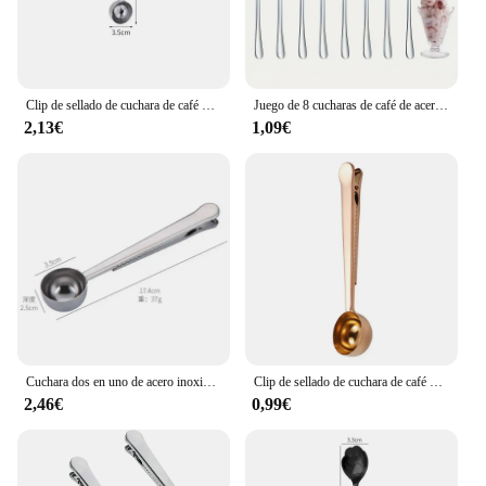
Clip de sellado de cuchara de café de acero inoxidable, accesorios dorados de cocina, decoración de cafetería expreso, 2 en 1
Juego de 8 cucharas de café de acero inoxidable grueso, cucharas de mezcla puntiagudas, cucharas redondas y cucharas de hielo, mango largo, 1 Juego
2,13€
1,09€
Cuchara dos en uno de acero inoxidable, Clip de sellado para té y café, vajilla medidora de mango largo para cocina, accesorios para bebidas y café
Clip de sellado de cuchara de café de acero inoxidable, accesorios dorados de cocina, decoración de cafetería expreso, 2 en 1
2,46€
0,99€