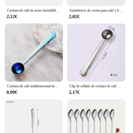
Cuchara de café de acero inoxidable 2 en 1, Clip de sellado, cucharilla de cocina, utensilios de café lindos, Bar de comedor, hogar, jardín, Vasos
Suministros de cocina para café y herramientas, vajilla de mango largo, cucharas, Clip, leche en polvo, café, Teaware, barra de sellado de condimentos líquidos
2,12€
2,02€
Cuchara de café multifuncional de acero inoxidable, Clip de sellado de bolsa de aperitivos, accesorios dorados de cocina, decoración de cafetería, 2 en 1, 1 unidad
Clip de sellado de cuchara de café de acero inoxidable 2 en 1, accesorios de cocina plateados con Clip de sellado, accesorios de cocina, regalo
0,99€
2,17€