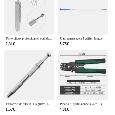
Porte-bijoux professionnel, outil de ramassage avec 4 griffes de perles, pinces à diamants
Outil ramassage à 4 griffes, longue portée, poignée à ressort flexible, pince à courbe étroite
2,31€
5,75€
Extracteur de puce IC à 4 griffes, outil flacon de pièces de précision, extracteur de ramassage, outil de réparation kg pour coordinateur électronique
Pince à fil professionnelle 4 en 1, coupe-câble, pince à sertir, dénudeur de borne, kit d'outils à main
1,57€
4,81€