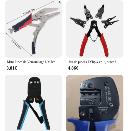
Mini Pince de Verrouillage à Mâchoire Incurvée pour Bricolage, Outils de Réparation à Main, Pince de Serrage Rapide en Fibre, 4 Pouces, 5 Pouces
Jeu de pinces LYlip 4 en 1, pince à anneau à pression, multi-pinces, retenue de tête, outils à main
3,81€
4,86€