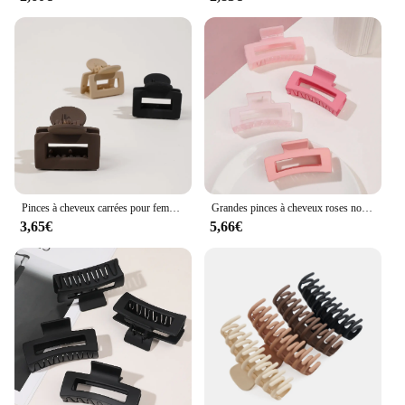
Pinces à cheveux carrées pour femmes et filles, pinces à cheveux fines et petites, poignée de bain non chaude, accessoires de coiffure, cadeaux pour femmes, 4 pièces
Grandes pinces à cheveux roses non ald pour femmes et filles, pinces à gels de maintien de bain, clips optiques pour cheveux fins, grand carré 256, 3.4 po, 4 pièces
3,65€
5,66€