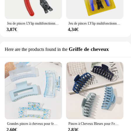
Jeu de pinces LYlip multifonctionnelles, pince à anneau à pression, pince multi-CriAJperfector, pince de retenue de tête, outils à main, 4 en 1
Jeu de pinces LYlip multifonctionnelles, pince à anneau à pression, pince multi-CriAJperfector, pince de retenue de tête, outils à main, 4 en 1
3,87€
4,34€
Griffe de cheveux
Here are the products found in the
Grandes pinces à cheveux pour femmes et filles, pinces à cheveux carrées, prise de bain bleue, optique fine, 4 pièces, 256
Pinces à Cheveux Bleues pour Femme, Optique Fine, Extra Large, Gels de Bain, 4.3 Pouces, 4 Pièces
2,60€
2,83€