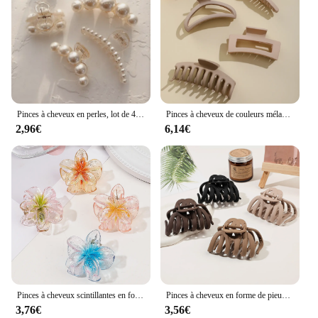
Pinces à cheveux en perles, lot de 4 grandes pinces à cheveux, tenue de bain, gels, pinces à mâchoires, barrettes à grosses griffes, non ald, accessoires pour cheveux
Pinces à cheveux de couleurs mélangées et qui fait saillie pour femmes et filles, pinces à mâchoires de maintien, cheveux bouclés, optique mince, 4 pièces
2,96€
6,14€
Pinces à cheveux scintillantes en forme de fleur pour femmes et filles, petites pinces à cheveux, couleurs mélangées, cheveux fins, 4 pièces
Pinces à cheveux en forme de pieuvre pour femme, grande griffe de 3.8 pouces, prise de bain, non ald j, 4 pièces, 256
3,76€
3,56€