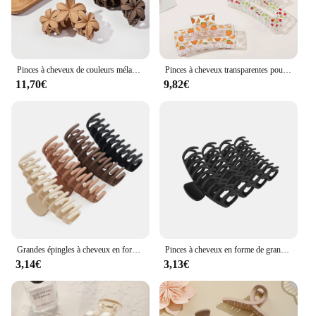
Pinces à cheveux de couleurs mélangées pour femmes et filles, pinces à cheveux bouclées, sans glissement, sans dommage, optique fine, grande fleur, mode, 4 pièces
Pinces à cheveux transparentes pour l'optique et les cheveux fins, pinces à cheveux de Noël, conception exquise, grandes pinces, poignée de bain, 4 pièces
11,70€
9,82€
Grandes épingles à cheveux en forme de crabe pour femmes et filles, pinces à cheveux, accessoires pour cheveux fins, cordon de cheveux, cadeaux, 3 pièces, 4 pièces, 4 pouces
Pinces à cheveux en forme de grand crabe pour femme, 4 pièces, accessoires fins, cordon, cadeaux pour filles
3,14€
3,13€