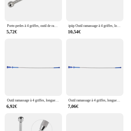
Porte-perles à 4 griffes, outil de ramassage, pour diamants, gemmes, pince à épiler, attrape-tatouage corporel, outils de perçage
ipiip Outil ramassage à 4 griffes, longue portée, poignée à ressort flexible, pince à courbe étroite
5,72€
10,54€
Outil ramassage à 4 griffes, longue portée, poignée à ressort Flexible, courbe courbure étroite, TOP ones
Outil ramassage à 4 griffes, longue portée, poignée à ressort flexible, pince à courbe étroite
6,92€
7,06€