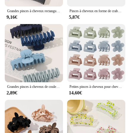
Grandes pinces à cheveux rectangulaires pour femmes, pinces à cheveux optiques, gels acryliques non alds, pinces à mâchoires, accessoires pour cheveux, 4 pièces
Pinces à cheveux en forme de crabe pour femmes, 4 pièces, épingles, accessoires, fin, cordon, cadeaux pour filles
9,16€
5,87€
Grandes pinces à cheveux de couleurs mélangées pour femmes et filles, optique de cheveux fins, poignée coordonnante, accessoires de coiffure, 4 pièces
Petites pinces à cheveux pour cheveux optiques fins et moyens, 4 petites pinces à cheveux saillantes, jolies pinces à griffes de fleurs pour femmes et filles, mini pinces à cheveux, 16 pièces
2,89€
14,60€