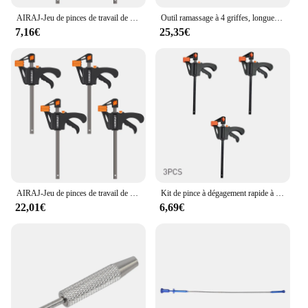
AIRAJ-Jeu de pinces de travail de calcul, pince F à dégagement rapide à cliquet, kit de barre de travail en nylon, outil à main portable pour planche en bois bricolage, 4 pouces
Outil ramassage à 4 griffes, longue portée, poignée à ressort Flexible, courbe courbure étroite, livraison directe
7,16€
25,35€
AIRAJ-Jeu de pinces de travail de calcul de type F, pince de travail de calcul rapide, libération à cliquet, portable, pratique, durable, outil à main de bricolage, 4"
Kit de pince à dégagement rapide à cliquet réglable, barre de travail du bois, pince F, gadget d'épandage, outils de calcul manuels bricolage, 4 pouces
22,01€
6,69€