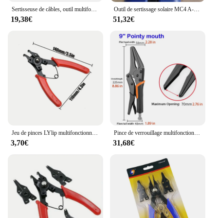
Sertisseuse de câbles, outil multifonction 4 en 1, 200R RJ48 RJ45 RJ11 RJ12, outils manuels réseau PC, sertissage Ethernet à cliquet
Outil de sertissage solaire MC4 A-4610B fil de connecteur photoroltaïque solaire sertisseuse 4, 6, 10mm2 outils à main multifonctionnels
19,38€
51,32€
Jeu de pinces LYlip multifonctionnelles, pince à anneau à pression, pince multi-CriAJperfector, pince de retenue de tête, outils à main, 4 en 1
Pince de verrouillage multifonctionnelle, ronde et droite, tuyau à dents, presse universelle, outil de serrage de bain, outils à main, 7 ", 9/10"
3,70€
31,68€