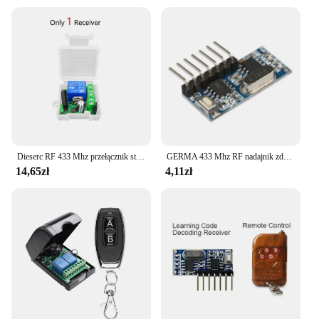
Dieserc RF 433 Mhz przełącznik sterowania uniwersalny pilot do bramy DC 12V 24V 10A przekaźnik odbiorczy Mini moduł zdalnego sterowania do bramy LED
GERMA 433 Mhz RF nadajnik zdalne sterowanie i 433 mhz RF przełączniki przekaźnik odbiorczy moduł bezprzewodowy 4 CH wyjście przełącznik sterowania
14,65zł
4,11zł