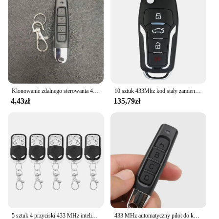
efficiency, with a focus on durability and ease of
use. This product is an excellent choice for those
looking to streamline their home automation
systems without compromising on quality or
functionality.
Klonowanie zdalnego sterowania 4 kanały kopiują pilot 433MHZ kod klonu stały kod nauki do bramy samochodu drzwi garażowe
10 sztuk 433Mhz kod stały zamiennik zdalnego powielacza elektryczne drzwi garażowe wymiana klonowanie Cloner kopiuj kontroler otwieracz 4 kanały
4,43zł
135,79zł
5 sztuk 4 przyciski 433 MHz inteligentne kopiowanie powielacz pilot 4 przyciski elektryczne drzwi garażowe brama zdalne klonowanie mechanizm otwierania drzwi
433 MHz automatyczny pilot do kopiowania elektryczny mechanizm otwierania drzwi garażowych pilot powielacz klon klonowanie kod 4 klucze nadajnik