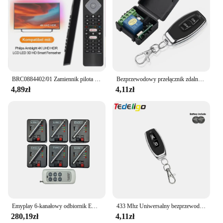
BRC0884402/01 Zamiennik pilota do telewizora Philips Ambilight 4K Smart LED TV 75PUS6754/12 65PUS6754/12 65PUS6704/12 55PUS6754
Bezprzewodowy przełącznik zdalnego sterowania 433Mhz DC 12V 1CH RF 10A Odbiornik przekaźnika i 2-kanałowy nadajnik do zamka elektromagnetycznego drzwi
4,89zł
4,11zł
Emyplay 6-kanałowy odbiornik EMB01 Zdalny przełącznik kontrolera na imprezę, scena, fajerwerki i efekt balonu festiwalowego
433 Mhz Uniwersalny bezprzewodowy pilot zdalnego sterowania AC110V 220V 2CH Moduł przekaźnika Odbiornik 2B Nadajnik do silnika bramy garażowej Światło
280,19zł
4,11zł