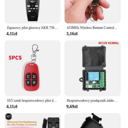
Zapasowy pilot głosowy AKB 75855501 Dla LGTV AN-MR20GA AN-MR19BA Smart TV 2017-2020 LED OLED UHD LCD QNED NanoCell 4K
433MHz Wireless Remote Control Switch RF Relay DC 12V Relay Module Receiver ON OFF Remote Control For Led Lights Bulb DIY
4,11zł
3,16zł
10/5 sztuk bezprzewodowy pilot do kopiowania 433 MHz elektryczny mechanizm otwierania drzwi garażowych pilot powielacz klon klonowanie kontroler kodu
Bezprzewodowy przełącznik zdalnego sterowania 433Mhz DC 12V 1CH RF 10A Odbiornik przekaźnika i 1-kanałowy nadajnik do zamka elektromagnetycznego drzwi
4,11zł
9,69zł