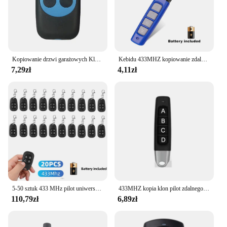
Kopiowanie drzwi garażowych Klon zdalny nadajnik RF 433 MHz 4 klucze Kolorowy bezprzewodowy pilot do drzwi
Kebidu 433MHZ kopiowanie zdalnego sterowania Auto 4 kod Channe brama garażowa mechanizm otwierania drzwi zamiennik pilota zdalnego sterowania klonowanie kod kluczyk
7,29zł
4,11zł
5-50 sztuk 433 MHz pilot uniwersalny pilot garażowy 4 przyciski wymiana kontrolera powielacza bezprzewodowe kluczyki samochodowe do garażu
433MHZ kopia klon pilot zdalnego sterowania 4-przycisk uniwersalny klon drzwi garażowe sterowane zdalnie zakres zastosowania kurtyny dzwonek do drzwi
110,79zł
6,89zł