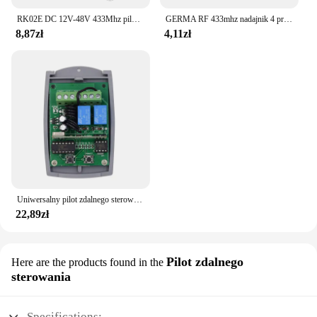
RK02E DC 12V-48V 433Mhz pilot bezprzewodowy RF przełączniki przekaźnika 2CH wielofunkcyjny odbiornik moduł silnik kurtyny garażowego
GERMA RF 433mhz nadajnik 4 przycisk zdalnego sterowania + moduł odbiornika naprawiono EV1527 dekodowanie 4CH wyjście z nauki DIY Kit
8,87zł
4,11zł
Uniwersalny pilot zdalnego sterowania do drzwi garażowych odbiornik 2CH dla ERREKA DEA DOORHAN AT-4 MOTORLINE DITEC 433mhz stały kod toczny
22,89zł
Pilot zdalnego
Here are the products found in the
sterowania
Specifications: