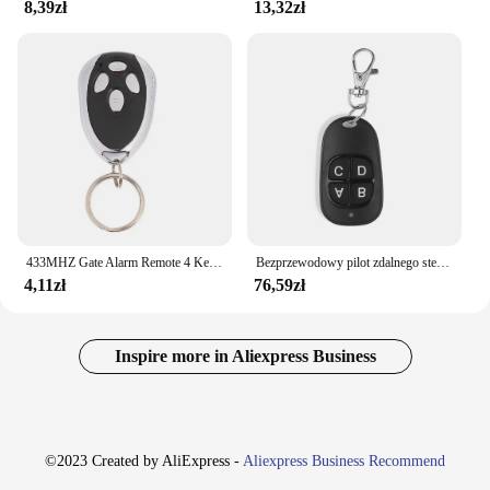
8,39zł
13,32zł
433MHZ Gate Alarm Remote 4 Keys Wireless Auto Remote Universal Replacement Control Copy Code Wielofunkcyjny do pojazdów elektrycznych
Bezprzewodowy pilot zdalnego sterowania, 10 sztuk, 433MHz, Smart kopiowanie, RF, duplikator, 4 kanały, elektryczna brama, drzwi garażowe, przełącznik kluczykowy, pilot
4,11zł
76,59zł
Inspire more in Aliexpress Business
©2023 Created by AliExpress -
Aliexpress Business Recommend