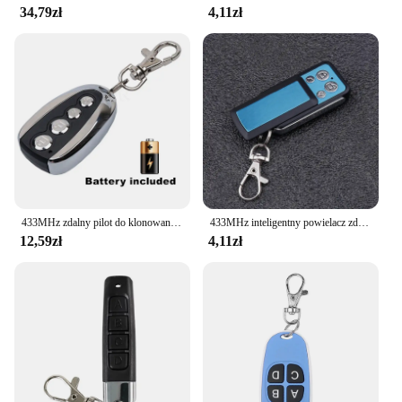
34,79zł
4,11zł
433MHz zdalny pilot do klonowania elektryczny kontroler do kopiowania bezprzewodowy nadajnik przełącznik 4 przyciski powielacz klucz do bramy drzwi garażowych
433MHz inteligentny powielacz zdalnego sterowania 4 przycisk elektryczne drzwi garażowe pilot do bramy klonowania nadajnika 433.92 MHz
12,59zł
4,11zł