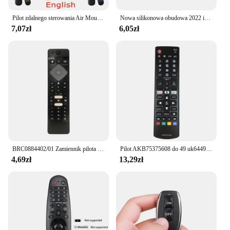
Pilot zdalnego sterowania Air Mouse Żyroskop głosowy 7-kolorowa podświetlana mini klawiatura podwójny tryb 2.4G BT5.2 Bezprzewodowa dla Androida Smart TV Box PC
Nowa silikonowa obudowa 2022 inteligentna kontrola pilot do telewizora MR21GA MR 21GC, pyłoszczelna, wodoodporna antydrop
7,07zł
6,05zł
BRC0884402/01 Zamiennik pilota do telewizora Philips Ambilight 4K Smart LED TV 75PUS6754/12 65PUS6754/12 65PUS6704/12 55PUS6754
Pilot AKB75375608 do 49 uk6449uk75 50 uk64 50 uk64 50 uk65 50 uk65 50 uk65 50 uk67 50 50 uk69 55 sk80 55 uk64 55 uk65
4,69zł
13,29zł