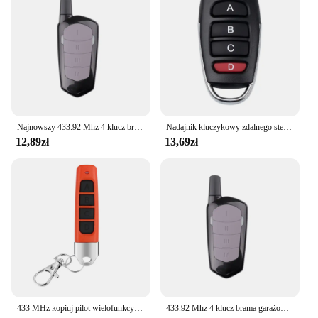
Najnowszy 433.92 Mhz 4 klucz brama garażowa mechanizm otwierania drzwi powielacz kopiowanie pilota 433MHZ pilot klon klonowanie kod samochodu
Nadajnik kluczykowy zdalnego sterowania 433 MHz RF 4 przyciski Klonowanie Duplikowane Kopiowanie Leaming Fix Code do elektrycznego oświetlenia samochodowego drzwi garażowych
12,89zł
13,69zł
433 MHz kopiuj pilot wielofunkcyjny 4 klucze powielacz pilota kopiuj powielacz do bramy garażowej
433.92 Mhz 4 klucz brama garażowa mechanizm otwierania drzwi powielacz kod kopiowania pilot 433MHZ pilot klon klonowanie kod samochodu