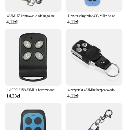
433MHZ kopiowanie zdalnego sterowania Auto 4 channe ABCD kod brama garażowa mechanizm otwierania drzwi zamiennik pilota zdalnego sterowania kod klonowania kluczyk samochodowy
Uniwersalny pilot 433 MHz do otwierania drzwi garażowych nadajnik bezprzewodowy 4 klucze powielacz klon elektryczny klucz do drzwi kopiowanie pilota
4,11zł
4,11zł
1-10PC 315/433MHz bezprzewodowe zdalne klonowanie kopiowanie powielacz 4 kanałowy elektryczny kontroler do mechanizm otwierania drzwi garaż samochodowy
4 przyciski 433Mhz bezprzewodowy pilot zdalnego sterowania brama garażowa mechanizm otwierania drzwi nadajnika duplikator klonowania klonowania kod kopia kluczyk samochodowy
14,23zł
4,11zł