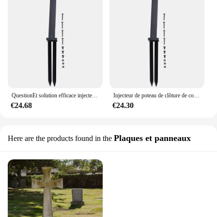
QuestionEt solution efficace injecteur de poteau de clôture, piquet au sol, degré de rouille, pieux en bois inclinés et pourris
Injecteur de poteau de clôture de conception enduite, questionet solution efficace, piquet de sol, pieux en bois inclinés et pourris, RapDuty
€24.68
€24.30
Plaques et panneaux
Here are the products found in the