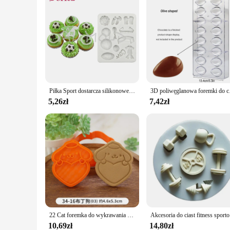
Piłka Sport dostarcza silikonowe formy piłka nożna koszykówka kremówka forma do ciasta styl sportowy narzędzie do dekoracji ciast akcesoria kuchenne narzędzia
3D poliwęglanowa forem
5,26zł
7,42zł
22 Cat foremka do wykrawania ciasteczek plastikowy nóż do ciastek pieczenie ciasto owocowe narzędzia kuchenne formy do tłoczenia
Akcesoria do 
10,69zł
14,80zł