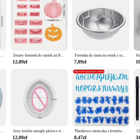
ki do czekoladek kula diamentowe czekoladowe bomby batonik profesjonalne narzędzia do pieczenia ciasta cukiernicze
Zestaw foremek do ciastek na Halloween Ghost Pumpkin Bat Skull Fondant Biscuit Molds DIY Baking Cake Decorating Tools for Halloween Party
Foremka do ciasta na sernik z szyfonu galarety czekoladowe narzędzia do pieczenia ze stopu aluminium klasy spożywczej kształt kuli prezent dla dzieci
12,89zł
7,89zł
10
ciast fitness sportowy do treningów i ćwiczeń hantle silikonowe formy dekorowanie babeczek dekorowanie Gumpaste kremówka narzędzie do ciasta K272
Sexy żeńskie narządy płciowe silikonowe formy do formy do pieczenia babeczek narzędzi żywicznych narzędzia do dekorowania ciast masą cukrową
Plastikowe ciasteczka z kremówki forma drukarska ustawić wielkie i małe litery alfabetu angielskie litery narzędzie do dekoracji ciast wytłoczka herbatników
12,08zł
8,47zł
34