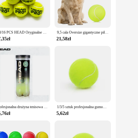
ds the rigors of both recreational and competitive play. The
 provide players with the optimal performance they need to
5 ensure that the right ball is available for each level of
4/8/16 PCS HEAD Oryginalne piłki tenisowe Piłka tenisowa Piłka tenisowa Piłki trenerskie Trener Pelotas Piłki tenisowe Wełna Guma
9,5 cala Oversize gigantyczne piłki tenisowe nadmuchiwana piłka tenisowa zabawki dla psów piłki dla podpisów dzieci dorosłe zwierzęta psy koty zabawa
ir consistent performance makes them a reliable choice for
,35zł
21,58zł
rs, on a clay or hard court, these balls maintain their
pliers, and sets for sale. With their consistent bounce and
Profesjonalna drużyna tenisowa 4B 3 Tour X piłka treningowa T 3B profesjonalne piłki meczowe o wysokiej elastyczności wytrzymałe eksesice
1/3/5 sztuk profesjonalna gumowa piłka tenisowa piłka o wysokiej wytrzymałości klub tenisowy ćwiczenia konkursowe praktyka do szkolenia
,76zł
5,62zł