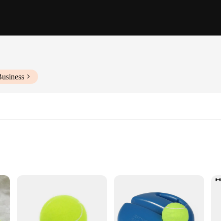
Business
ennis matches
 beginners to professionals
5, depending on the set