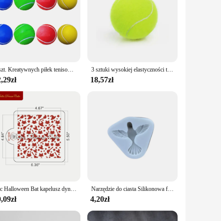
8 szt. Kreatywnych piłek tenisowych Piłki tenisowe do ćwiczeń Sportowe piłki tenisowe PU Piłki do gry (2 szt. Żółte, 2 szt. Czerwone, 2 szt. Niebieskie, 2 szt.
3 sztuki wysokiej elastyczności tenisowe profesjonalne trening tenis piłka do gry pościg dla psów na świeżym powietrzu i piłka tenisowa 63mm
,29zł
18,57zł
1pc Halloween Bat kapelusz dyni ciasteczka wzornik plastikowa forma na czekoladki DIY herbatniki warstwowe szablon ciasto narzędzie dekoracyjne pieczenia
Narzędzie do ciasta Silikonowa forma Gołąb pokoju Gołąb Fondant Silikonowa forma do dekoracji ciast Forma do cukru Forma do pieczenia ciastek Sugarcraft
,09zł
4,20zł