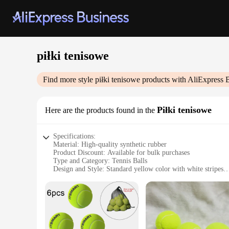
piłki tenisowe
Find more style
piłki tenisowe
products with AliExpress 
Piłki tenisowe
Here are the products found in the
Specifications:
Material: High-quality synthetic rubber
Product Discount: Available for bulk purchases
Type and Category: Tennis Balls
Design and Style: Standard yellow color with white stripes
Usage and Purpose: Ideal for recreational and competitive t
Typical Adaptive Scenario: Suitable for all skill levels, from
Shape or Size or Weight or Quantity: Standard size 3, 4, or 
Performance and Property: Consistent bounce and durability
Features:
**Optimized Performance for Tennis Enthusiasts**