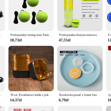
 podstawowym narzędziem samodzielna nauka odbicia piłki piłka tenisowa halowych narzędzie do ćwiczeń tenisowych
Profesjonalny trening tenis Partner odbija piłkę treningową z elastyczną liną 4m
Profesjonalna drużyna tenisowa 4B TEAM 3 Tour X piłka treningowa T 3B Pro piłki meczowe wysoka elastyczność wytrzymały tenis Excesice
18,73zł
47,55zł
12
dbicia piłki, sprzęt do trening tenis Solo, przenośny przyrząd szkoleniowy trening tenis, zestaw do odbijania tenisa
50 szt. Kwadratowe kubki z pokrywkami do babeczek, kubek na Pudding wytrzymały kubek do pieczenia, jednorazowe kubki z babeczkami z folii do wypieki na wesele
Kreskówka postać z Anime foremka do wykrawania ciasteczek DIY foremka do ciasteczek Mini przyrząd do pieczenia do cięcia 3D deser domowy masa cukrowa rękodzieło
14,37zł
6,79zł
10