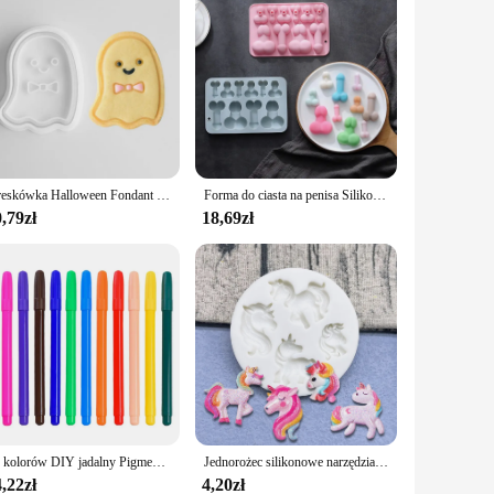
Kreskówka Halloween Fondant Frosting Cookie Embosser Mold Cute Bat Ghost Skull Pumpkin Pattern Cookie Cutter Cake Stamps Moulds
Forma do ciasta na penisa Silikonowa taca na kostki lodu Zabawne formy do czekolady z mydłem cukrowym Fondant Narzędzia do dekoracji ciast
,79zł
18,69zł
12 kolorów DIY jadalny Pigment długopis barwnik spożywczy długopisy kolor dwustronny jadalna żywność barwnik spożywczy Marker z drobną i grubą końcówką żywności
Jednorożec silikonowe narzędzia do dekorowania ciast masą cukrową do formy do pieczenia babeczek cukrowego
,22zł
4,20zł