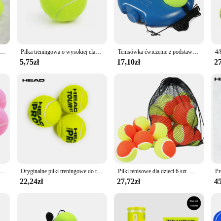
ality synthetic rubber, ensuring a consistent bounce and durability that withstan
le, making it an essential part of any tennis match. These balls are designed to
he court or participating in a competitive match.
f players, from beginners to professionals. The standard size options of 3, 4, or 
ność tenisowa profesjonalna gra treningowa do tenisa piłka Outdoor Dogs Bite Chase i Chomp 63mm piłka tenisowa
Piłka treningowa o wysokiej elastyczności do tenisa do ćwiczeń treningowych z elastycznej gumy do tenisa na świeżym powietrzu
Tenisówka ćwiczenie z podstawowym narzędziem piłka tenisowa samodzielnej nauki odbicia piłki
friendly match, these tennis balls are versatile enough to meet your needs. The
5,75zł
17,10zł
27
 suitable for a variety of environments. Whether you're playing indoors or outdoo
y can withstand multiple games, making them an excellent choice for vendors, sup
tennis enthusiast's equipment.
we piłki tenisowe odporne na zużycie elastyczne piłki treningowe 66mm panie początkujący ćwiczą piłkę tenisową do klubu
Oryginalne piłki treningowe do tenisa Piłki tenisowe Trener Piłki tenisowe Pelotas Piłki tenisowe Guma wełniana 3/6/9/12 PCS
Piłki tenisowe dla dzieci 6 szt. Miękka, elastyczna, niska kompresja, bezciśnieniowa piłka treningowa z torbą do noszenia dla młodzieży, początkujących
22,24zł
27,72zł
45