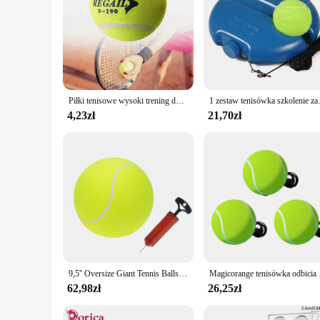
Piłki tenisowe wysoki trening do gry w tenisa dla psów gryzie 6.4CM elastyczna gumowa trening tenis piłka do uprawiania sportów na świeżym powietrzu
1 zestaw tenisówka szkolenie zawodowe
4,23zł
21,70zł
9,5'' Oversize Giant Tennis Balls Nadmuchiwana piłka tenisowa z pompką Zabawka dla psa Piłki dla podpisów Dzieci Dorosłe Zwierzęta Psy Koty Zabawa
Magicorange tenisówka o
62,98zł
26,25zł