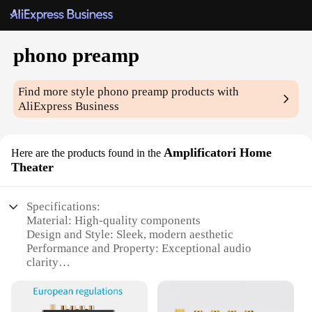
phono preamp
Find more style
phono preamp
products with
AliExpress Business
Amplificatori Home
Here are the products found in the
Theater
Specifications:
Material: High-quality components
Design and Style: Sleek, modern aesthetic
Performance and Property: Exceptional audio
clarity
Usage and Purpose: Ideal for home theater setups
Shape or Size: Compact and space-saving
Parts and Accessories: Includes all necessary cables