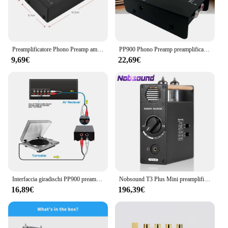
Preamplificatore Phono Preamp amplificatore Audio Ultra-compatto con controllo del Volume del livello ingresso giradischi uscita RCA uscita TRS da 1/4''
PP900 Phono Preamp preamplificatore Ultra-compatto uscita ingresso RCA preamplificatore segnale collegare ricevitore amplificatore Mixer
9,69€
22,69€
Interfaccia giradischi PP900 preamplificatore fonografo Stereo portatile Ultra compatto Phono preamplificatore
Nobsound T3 Plus Mini preamplificatore per tubo a vuoto MM / MC Phono Stage per giradischi preamplificatore amplificatore per cuffie da tavolo
16,89€
196,39€