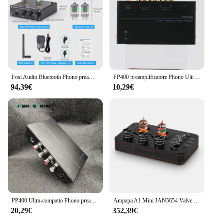
Fosi Audio Bluetooth Phono preamplificatore per preamplificatore fonografo giradischi con amplificatore tubo a vuoto 5654W HiFi BOX X3
PP400 preamplificatore Phono Ultra-compatto con supporto RCA da 1/4 di pollice interfacce TRS preamplificatore Phono preamplificatore
94,39€
10,29€
PP400 Ultra-compatto Phono preamplificatore Home Mini amplificatore Audio con interfaccia RCA per altoparlanti amplificatore tubo giradischi
Ampapa A1 Mini JAN5654 Valve Tube Phono Stage Preamp Stereo Desktop Audio Preamp per telefono/PC/TV/giradischi HIFI cuffie Amp
20,29€
352,39€