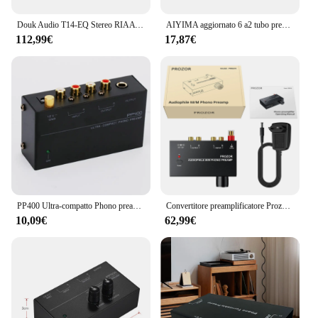
Douk Audio T14-EQ Stereo RIAA MM/MC Phono Stage Preamp Home giradischi preamplificatore con amplificatore per cuffie da 3.5mm
AIYIMA aggiornato 6 a2 tubo preamplificatore amplificatori HiFi Preamp Bile Buffer amplificatore Audio amplificatore Audio Home Theater fai da te
112,99€
17,87€
PP400 Ultra-compatto Phono preamplificatore Home Mini amplificatore Audio con interfaccia RCA per altoparlanti amplificatore tubo giradischi
Convertitore preamplificatore Prozor Phono audiofilo M/M preamplificatore Phono con controllo del livello 2 ingresso e uscita RCA per AK-750S
10,09€
62,99€