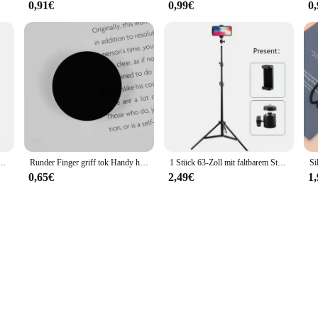
0,91€
0,99€
0
ne Halter stehen 360-Grad-Tablets Clip halter Universal flexible Handy halter hängen
Runder Finger griff tok Handy halter faltbar expandieren der Telefonst änder mobiles Zubehör für iPhone Huawei Xiaomi Finger halterung
1 Stück 63-Zoll mit faltbarem Stativ und Telefonhalterclip 160,02 cm Multifunktionsstativ, Stativ für Telefon und Kamera
0,65€
2,49€
1