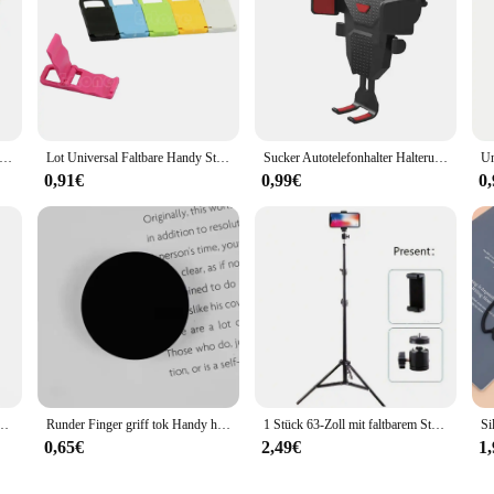
form Handyst änder mit Schlüssel bund tragbaren Handy halter Cartoon kreative Handy halterung Schlüssel ring Geschenk
Lot Universal Faltbare Handy Ständer Halter Für telefon 5/4 für HTC Mini
Sucker Autotelefonhalter Halterung Ständer GPS Telefon Mobile Handyunterstützung für iPhone 13 12 11 Pro Xiaomi Huawei Samsung
0,91€
0,99€
0
ne Halter stehen 360-Grad-Tablets Clip halter Universal flexible Handy halter hängen
Runder Finger griff tok Handy halter faltbar expandieren der Telefonst änder mobiles Zubehör für iPhone Huawei Xiaomi Finger halterung
1 Stück 63-Zoll mit faltbarem Stativ und Telefonhalterclip 160,02 cm Multifunktionsstativ, Stativ für Telefon und Kamera
0,65€
2,49€
1