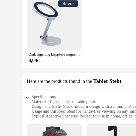
Zink legierung klappbare magnetische Auto kompakte Handy halter für magsafe 360 ° einstellbare magnetische Auto halterung für iPhone 14 13 12 Pro
0,99€
Tablet Steht
Here are the products found in the
Specifications:
Material: High-quality, durable plastic
Design and Style: Sleek, modern design with a minimalist ae
Usage and Purpose: Ideal for hands-free viewing on any sur
Typical Adaptive Scenario: Perfect for use in home, office, 
Shape or Size or Weight or Quantity: Compact and lightweigh
Performance and Property: Secure grip ensures your device s
Features: