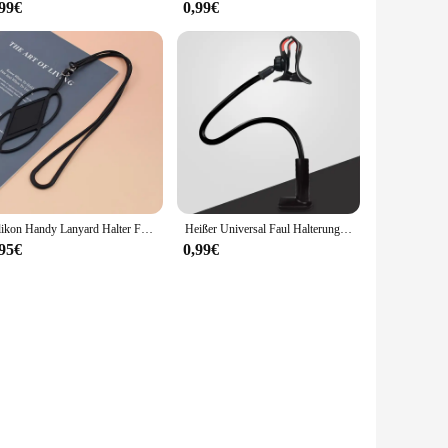
,99€
0,99€
Silikon Handy Lanyard Halter Fall Abdeckung Schlüssel Seil Hals riemen für iPhone 15 14 13 Huawei Xiaomi Redmi Samsung
Heißer Universal Faul Halterung Handy Halter Schwanenhals Stehen Flexible Bett Schreibtisch Tisch Clip Halterung für Handy Smartphone Halter
,95€
0,99€