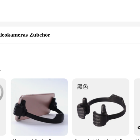
ideokameras Zubehör
e
 Your Device
r capturing dynamic footage on the go. Whether you're a professional videograph
 any surface, ensuring your shots are steady and clear. Its sleek design blends
ilt to withstand the rigors of outdoor adventures. Its robust construction ensur
t design makes it easy to carry, while the reliable performance provides peace of