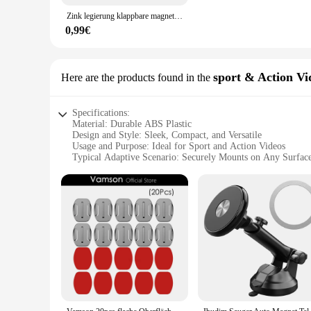
Zink legierung klappbare magnetische Auto kompakte Handy halter für magsafe 360 ° einstellbare magnetische Auto halterung für iPhone 14 13 12 Pro
0,99€
sport & Action V
Here are the products found in the
Specifications:
Material: Durable ABS Plastic
Design and Style: Sleek, Compact, and Versatile
Usage and Purpose: Ideal for Sport and Action Videos
Typical Adaptive Scenario: Securely Mounts on Any Surfac
Shape or Size: Lightweight and Portable
Performance and Property: Stable and Reliable Support for
Features:
**Versatile Mounting Solution**
The phoneholder any surface is an indispensable accessory fo
designed to securely hold your smartphone or action camera on
your kit.
**Robust and Dependable**
Crafted from high-quality ABS plastic, this phoneholder is bu
the most intense sports and action activities. The lightweigh