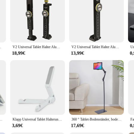
ssory designed to enhance your mobile experience. Its sleek design and modern a
e office, or on the go, this phoneholder ensures that your device is always wit
with you wherever you need it.
r's design. The high-quality plastic material provides a sturdy base that securely
you peace of mind while using your device. Whether you're browsing the internet
ng für iPad Oberfläche Pro
V2 Universal Tablet Halter Aluminium Stativ Halterung für iPad Surface Pro
V2 Universal Tablet Halter Aluminium Stativ Halterung für iPad Surface Pro
18,99€
13,99€
0
eht is designed to meet the needs of vendors and suppliers. Its durable construc
r choice for customers looking for a reliable accessory for their devices. With 
up.
ht-slip Tragbare Faltbare Verstellbaren Ständer Halter Tablet Ständer Halter
Klapp Universal Tablet Halterung Ständer Halter Verstellbare Desktop Halterung Ständer Stativ Tisch Schreibtisch Unterstützung für IPhone IPad Mini Air
360 ° Tablet-Bodenständer, bodenstehend, Handyhalter, Stativständer, drehbare Halterung, höhenverstellbar
3,69€
17,69€
0