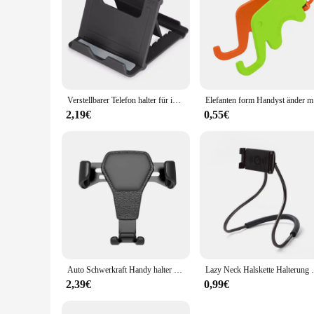
Verstellbarer Telefon halter für iPhone 14 iPad Samsung Xiaomi Huawei Multi-Angle-Desktop-Halter Klappbarer Universal-Handy-Ständer
Elefanten 
2,19€
0,55€
Auto Schwerkraft Handy halter Entlüftung sclip Halter einstellbar Universal Auto Smartphone GPS Unterstützung iPhone Xiaomi Samsung Huawei
Lazy Neck Halskette Halterung Bett Telefo
2,39€
0,99€