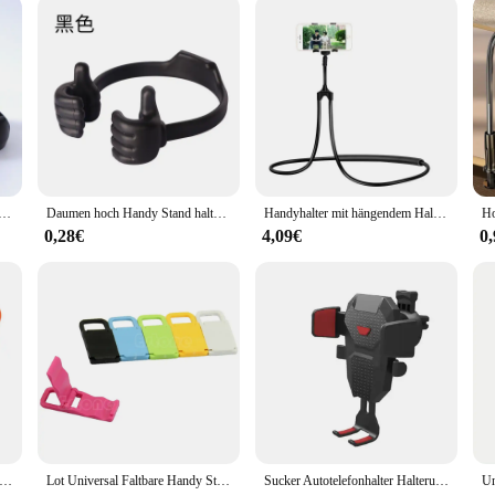
er verstellbarer Kunststoff-Telefonst änder Multi Farben tragbarer Desktop-Ständer für iPhone Xiaomi Samsung Halter
Daumen hoch Handy Stand halter Tablet Wiege für Schreibtisch Desktop Smartphone Handy Handy Tablets einstellbar flexibel
Handyhalter mit hängendem Hals, Lazy Handyhalterung, Zubehör, verstellbarer 360-Grad-Handyhalter, Ständer für iPhone
0,28€
4,09€
0
form Handyst änder mit Schlüssel bund tragbaren Handy halter Cartoon kreative Handy halterung Schlüssel ring Geschenk
Lot Universal Faltbare Handy Ständer Halter Für telefon 5/4 für HTC Mini
Sucker Autotelefonhalter Halterung Ständer GPS Telefon Mobile Handyunterstützung für iPhone 13 12 11 Pro Xiaomi Huawei Samsung