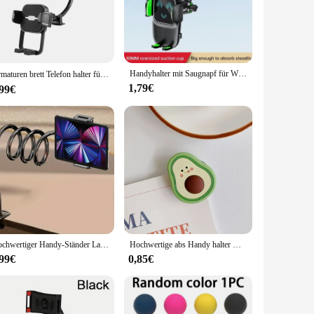
 including glass, plastic, and metal. This means you can
weight design ensures it won't damage your surfaces, making
Handyhalter mit Saugnapf für Windschutzscheibe/Armaturenbrett/Fenster, universelle Auto-Handyhalterung mit Saugnapf und klebrigem Gel-Pad, kompatibel
Armaturen brett Telefon halter für Car【 360 ° breiteste Ansicht 】 11in flexibler langer Arm, universeller Freis prec heinrich tung Auto Windschutz scheibe Sauger halterung
1,79€
,99€
, supplier, or simply looking to purchase in sets, this
ice for both personal and commercial use. With its robust
Hochwertiger Handy-Ständer Lazy Night Ipad Tablet-Halter Desktop Cantilever Support Bracket Live-Streaming-Zubehör
Hochwertige abs Handy halter Universal Cartoon Telefon Zubehör faltbare Handy halter Ständer
,99€
0,85€