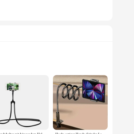
er or an enthusiast, this versatile mounting solution is
 seamlessly with your gear, making it a stylish addition to
es that your device remains securely in place, even during
 mind that your device is safe and stable.