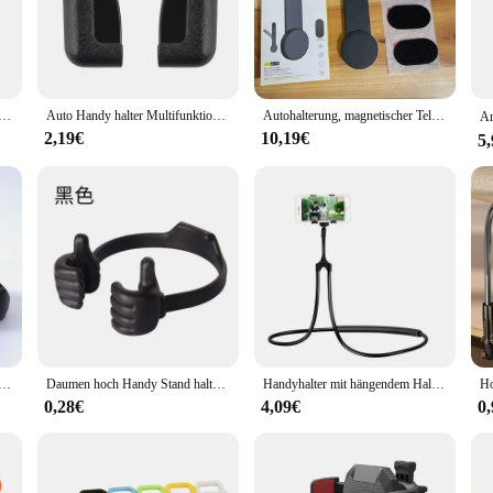
he strong adhesive backing allows for easy application on a variety of surfaces,
ace without the need for additional tools or hardware. The phoneholder's light
ür iPhone 16 15 14 13 12 Pro Max Plus Mini 360 ° Verstellbare Kfz-Halterung für Auto/Spiegel/glatte Oberfläche
Auto Handy halter Multifunktions-Handy halterung Leichtigkeit Portabilität kein Platz belegen Stand Auto Interieur Zubehör
Autohalterung, magnetischer Telefonhalter, Navigation, universeller 90-Grad-biegsamer schwimmender Bildschirm, Anti-Vibration, für alle Automodelle
2,19€
10,19€
5
king it an ideal choice for wholesale and bulk purchases. Whether you're a vendor
gn ensures compatibility with a wide range of devices, making it a practical cho
ical and stylish addition to any space.
er verstellbarer Kunststoff-Telefonst änder Multi Farben tragbarer Desktop-Ständer für iPhone Xiaomi Samsung Halter
Daumen hoch Handy Stand halter Tablet Wiege für Schreibtisch Desktop Smartphone Handy Handy Tablets einstellbar flexibel
Handyhalter mit hängendem Hals, Lazy Handyhalterung, Zubehör, verstellbarer 360-Grad-Handyhalter, Ständer für iPhone
0,28€
4,09€
0