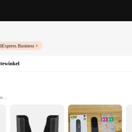
liExpress Business
tewinkel
on
Use
ersatile accessory designed to keep your devices secure and within reach. Whet
ing your smartphone, tablet, or any other device. Its sleek design and universal 