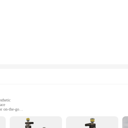
sthetic
face
or on-the-go
t, easy to carry
tays in place