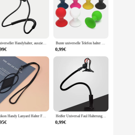
Universeller Handyhalter, ausziehbarer, um den Hals hängender Selfie-Stick-Rack, verstellbar, 360° ° Freier drehbarer Halterung
Bunte universelle Telefon halter Stander Ein beins tativ Handy Silikon Gummi Octopus Sucker Ball Stand halter Handy Stand
,99€
0,99€
Silikon Handy Lanyard Halter Fall Abdeckung Schlüssel Seil Hals riemen für iPhone 15 14 13 Huawei Xiaomi Redmi Samsung
Heißer Universal Faul Halterung Handy Halter Schwanenhals Stehen Flexible Bett Schreibtisch Tisch Clip Halterung für Handy Smartphone Halter
,95€
0,99€