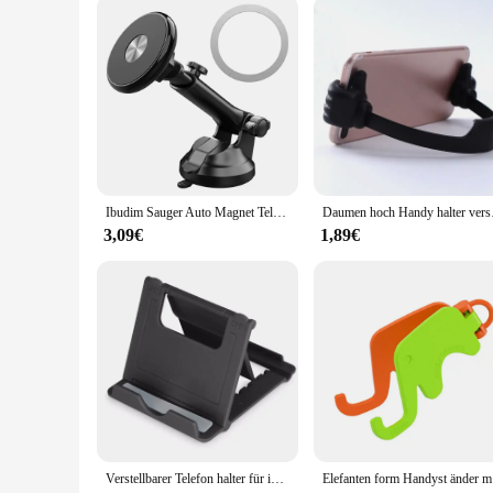
Ibudim Sauger Auto Magnet Telefon halter magnetisches Auto Armaturen brett Windschutz scheibe Handy Handy Ständer kompatibel mit magsafe iPhone 15
Daumen hoch Handy halt
3,09€
1,89€
Verstellbarer Telefon halter für iPhone 14 iPad Samsung Xiaomi Huawei Multi-Angle-Desktop-Halter Klappbarer Universal-Handy-Ständer
Elefanten 