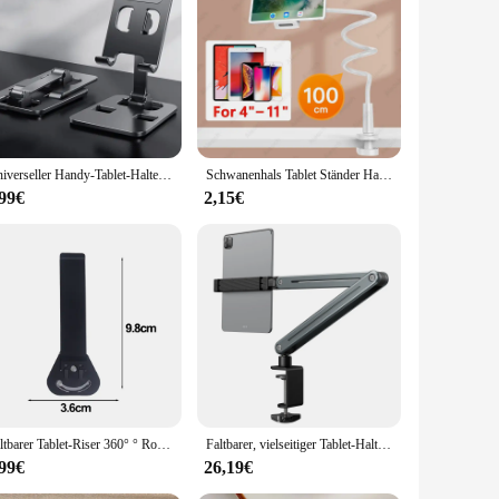
esthetic make it a stylish addition to any workspace or
hin easy reach and viewing distance. Its compact size and
 holds your device, ensuring it stays in place on any surface.
, watching videos, or engaging in video calls, this
Universeller Handy-Tablet-Halter aus Aluminiumlegierung für iPad, verstellbar, flexibel, zusammenklappbar, Lazy Desktop Live Handy-Ständer
Schwanenhals Tablet Ständer Halter Für Bett Schreibtisch Telefon Halter Flexible Lange Arm Klemme Tablet Halterung Für iPad Samsung Xiaomi 4,7-11 zoll
,99€
2,15€
tion and practical design make it an ideal choice for resale.
its competitive pricing and wholesale availability, this
Faltbarer Tablet-Riser 360° ° Rotierenden Tablet Ständer Halter Desktop Anti Slip Handy Zurück Aufkleber Selbst-klebe Metall Halterung
Faltbarer, vielseitiger Tablet-Halter, verstellbar, 360° verstellbar ° Rotation Tablet Ständer Aluminiumlegierung Cantilever Lazy Handyhalter
,99€
26,19€