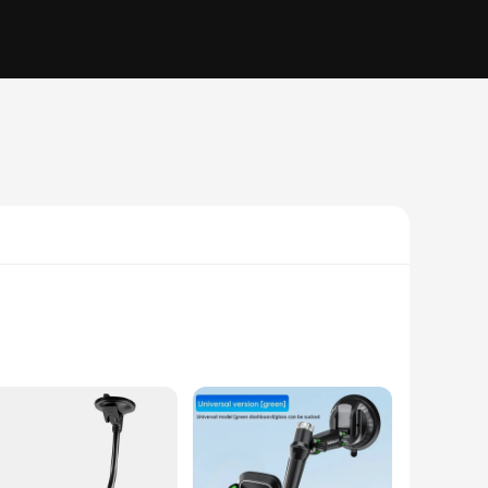
her you're in your car, at home, or on the go, this
fit make it a stylish addition to any space, while its robust