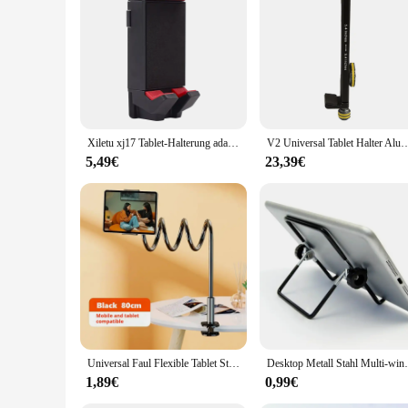
**Versatile and Convenient**
The phoneholder any surface Tablet Steht is a versatile acce
personal environment. Whether you're using it at home, in th
lightweight build make it easy to carry, so you can have it 
**Secure and Reliable**
Safety and reliability are at the forefront of this phoneholde
The robust grip technology prevents slips and falls, giving 
phoneholder keeps your device steady and accessible.
Xiletu xj17 Tablet-Halterung adapter für iPad Pro Mini Air 1 2 3 4 Microsoft Surface Live-Vorlesung Tablet-Stativ adapter
V2 Universal Tablet Halter Aluminium Stativ Halteru
**Optimized for Wholesale and Vendors**
5,49€
23,39€
As a wholesale product, the phoneholder any surface Tablet St
The phoneholder's versatility and ease of use make it a popula
phoneholder is a smart addition to any vendor's product line
Universal Faul Flexible Tablet Ständer Schreibtisch Clip Rotierenden Langen Arme Schwanenhals Klemme Halterung für Handy Halter Bett Schreibtisch Ipad
Desktop Metall Stahl Multi-winkel Nic
1,89€
0,99€