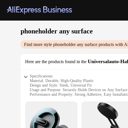
phoneholder any surface
Find more style
phoneholder any surface
products with A
Universalauto-Hal
Here are the products found in the
Specifications:
Material: Durable, High-Quality Plastic
Design and Style: Sleek, Universal Fit
Usage and Purpose: Securely Holds Devices on Any Surface
Performance and Property: Strong Adhesive, Easy Installati
Applicable Environment: Versatile for Indoor and Outdoor 
Quantity: Available in Sets for Bulk Purchases
Features:
**Versatile Mounting Solution**
The phoneholder any surface Universalauto-Haltewinkel is a v
phoneholder offers a stable and convenient solution for mount