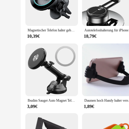
construction ensures your device stays safely in place.
**Installation Simplicity**
Installation is a breeze with this phoneholder any surface. T
mount your device on your dashboard, desk, or any flat surf
it a reliable choice for both personal and professional use.
Magnetischer Telefon halter gebogene Oberfläche Armaturen brett Telefon Auto Unterstützung flexible Magnet Telefon halterung stabil für iPhone Xiaomi Samsung
Autotelefonhalterung f
**Ideal for Wholesale and Bulk Purchases**
10,39€
18,79€
This phoneholder is not just a single accessory but a set, ma
phoneholder offers great value for money. Its universal desi
construction and easy installation, this phoneholder is a pract
Ibudim Sauger Auto Magnet Telefon halter magnetisches Auto Armaturen brett Windschutz scheibe Handy Handy Ständer kompatibel mit magsafe iPhone 15
Daumen hoch Handy halt
3,09€
1,89€