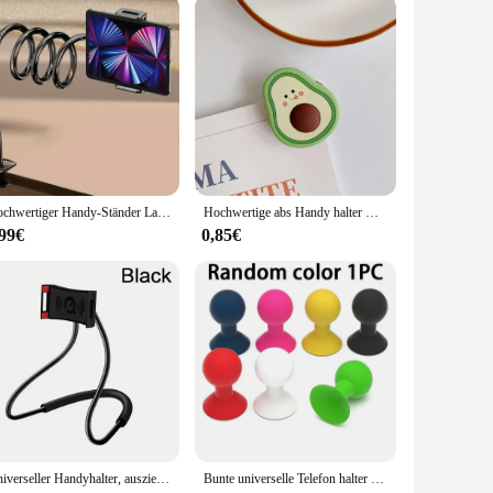
Hochwertiger Handy-Ständer Lazy Night Ipad Tablet-Halter Desktop Cantilever Support Bracket Live-Streaming-Zubehör
Hochwertige abs Handy halter Universal Cartoon Telefon Zubehör faltbare Handy halter Ständer
,99€
0,85€
Universeller Handyhalter, ausziehbarer, um den Hals hängender Selfie-Stick-Rack, verstellbar, 360° ° Freier drehbarer Halterung
Bunte universelle Telefon halter Stander Ein beins tativ Handy Silikon Gummi Octopus Sucker Ball Stand halter Handy Stand