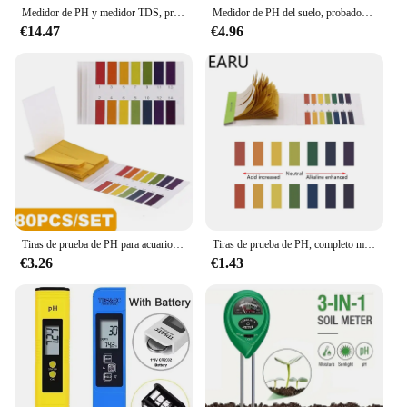
Medidor de PH y medidor TDS, probador Digital de calidad del agua 0-14, medidor de PH 0-9990PPM, TDS y EC LCD, filtro de acuario PPM de pureza del agua
Medidor de PH del suelo, probador de PH, medidor de humedad, temperatura, luz solar, análisis de medición de intensidad, prueba de acidez del suelo 4 en 1
€14.47
€4.96
Tiras de prueba de PH para acuario, papel tornasol profesional, controlador de medidor de Ph, Cosméticos de agua, acidez del suelo, tira de prueba de piscina
Tiras de prueba de PH, completo medidor de PH, controlador de PH 1-14st, indicador de tornasol, probador de papel, Kit de Soilsting de agua de fábrica, 80 tiras por paquete
€3.26
€1.43