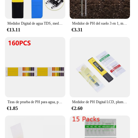
Medidor Digital de agua TDS, medidor de PH 0-14, 0-9990ppm, TDS y EC, LCD, pureza de agua, filtro de acuario PPM con baterías
Medidor de PH del suelo 3 en 1, medidor de la luz solar, Sensor de humedad del suelo, flores de jardín, plantas, acidez, humedad, Detector de Monitor de PH
€13.11
€3.31
Tiras de prueba de PH para agua, papel tornasol, cosméticos, acidez del suelo, instrumentos de medición de Acuario, 1-14, 80-800 piezas
Medidor de PH Digital LCD, pluma de precisión 0,01, calibración automática de agua, vino y orina de piscina de acuario
€1.85
€2.60