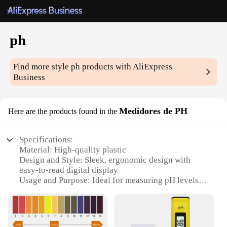
ph
Find more style
ph
products with AliExpress
Business
Medidores de PH
Here are the products found in the
Specifications:
Material: High-quality plastic
Design and Style: Sleek, ergonomic design with
easy-to-read digital display
Usage and Purpose: Ideal for measuring pH levels
in various environments, including laboratories,
aquariums, and pools
Performance and Property: Accurate readings with a
wide pH range (0-14)