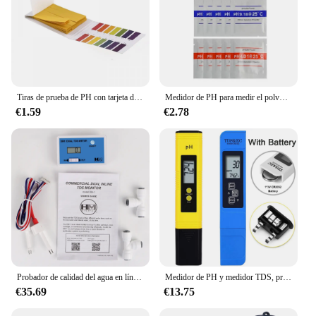
Tiras de prueba de PH con tarjeta de Control, medidor de PH completo, controlador de PH 1-14st, indicador de tornasol, probador de papel, Soilsting de agua, 80 tiras por paquete
Medidor de PH para medir el polvo, solución de calibración para medir el punto de PH, 4,01, 6,86, 9,18, 15 unidades por lote
€1.59
€2.78
Probador de calidad del agua en línea DM1/DM2 TDS/EC, medidor Dual TDS/EC, pantalla LCD HD, sonda Dual, medidor de PH para piscina de agua potable y Acuario
Medidor de PH y medidor TDS, probador Digital de calidad del agua 0-14, medidor de PH 0-9990PPM, TDS y EC LCD, filtro de acuario PPM de pureza del agua
€35.69
€13.75