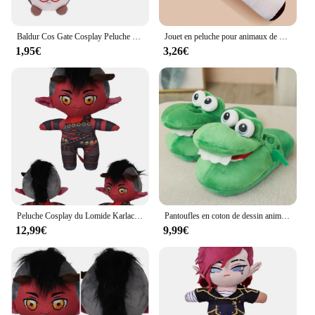
Baldur Cos Gate Cosplay Peluche pour Enfants et Adultes, Aion Cosplay, Dessin Animé, Doux, Mascotte, Sac, Porte-clés, Pendentif, Anniversaire, Cadeaux de Noël
Jouet en peluche pour animaux de compagnie "Ne pas fumer", design Laguna, jouet en peluche pour animaux de compagnie, cool, relaxant, chiens et chats
1,95€
3,26€
Peluche Cosplay du Lomide Karlach, Arion, Gala, Jeu Balder Gate, Accessoires de Jeu, Costume, Mascotte, Cadeaux de Noël et d'Anniversaire
Pantoufles en coton de dessin animé de mouton mignon pour enfants, chaussures d'intérieur en peluche pour couples, chaussures souples pour hommes et femmes
12,99€
9,99€