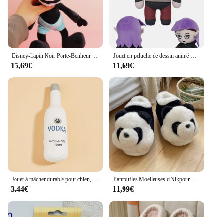
Disney-Lapin Noir Porte-Bonheur en Peluche pour Enfant, Jouet Doux avec de sulfOreilles, Cadeau d'Anniversaire
Jouet en peluche de dessin animé Hunter Hooty Amity Luz Cosplay, cadeaux d'anniversaire de Noël, théâtre, maison, mascotte, accessoires d'usine
15,69€
11,69€
Jouet à mâcher durable pour chien, jouet en peluche pour animal de compagnie, conception de bouteille de vin, meulage des dents, approvisionnement coule, 1PC
Pantoufles Moelleuses d'Nikpour Femmes et Hommes, Chaussures Chaudes pour Couples, en Peluche Douce, Légères, pour la Maison, Nouvelle Collection
3,44€
11,99€