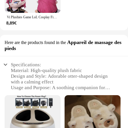
Vi Plushies Game LoL Cosplay Figurine, Mascotte, Accessoires pour Enfants, Cadeaux de Noël, Anniversaire, Halloween, Carnaval, Décor de ix, 28cm
8,89€
Appareil de massage des
Here are the products found in the
pieds
Specifications:
Material: High-quality plush fabric
Design and Style: Adorable otter-shaped design
with a calming effect
Usage and Purpose: A soothing companion for
relaxation and foot massage
Performance and Property: Built-in soothing music
and foot massage function
Parts and Accessories: Comes with a foot massage
device
Applicable People: Suitable for all ages, especially
those seeking comfort and relaxation