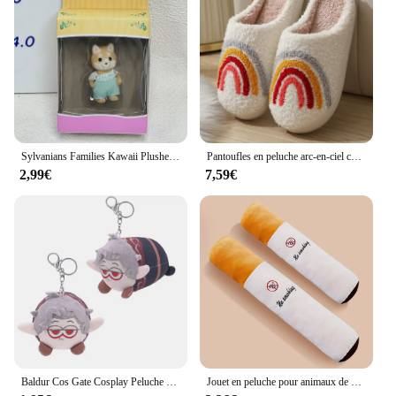
Sylvanians Families Kawaii Plushes, Anime Animal Butter, Flocage Ornement, Maison de jeu pour enfants, Cosplay, Jouets classiques, Cadeau pour enfants, Nouveau
Pantoufles en peluche arc-en-ciel colorées pour femmes, visage souriant mignon de dessin animé, conception de coeur populaire
2,99€
7,59€
Baldur Cos Gate Cosplay Peluche pour Enfants et Adultes, Aion Cosplay, Dessin Animé, Doux, Mascotte, Sac, Porte-clés, Pendentif, Anniversaire, Cadeaux de Noël
Jouet en peluche pour animaux de compagnie "Ne pas fumer", design Laguna, jouet en peluche pour animaux de compagnie, cool, relaxant, chiens et chats