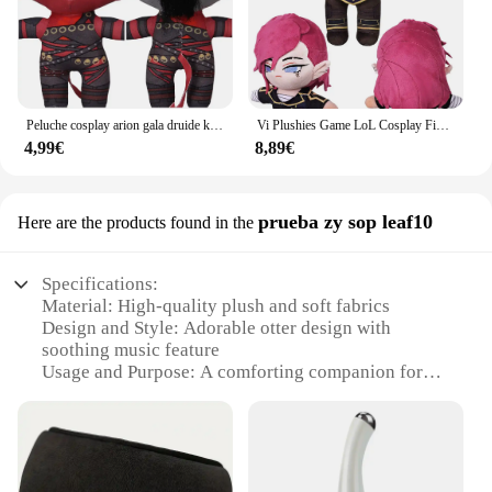
Peluche cosplay arion gala druide karlach, jeu Balder Gate Rolepaly pooling lect dévor, mascotte cosplay pour adultes/enfants, cadeaux d'anniversaire de noël
Vi Plushies Game LoL Cosplay Figurine, Mascotte, Accessoires pour Enfants, Cadeaux de Noël, Anniversaire, Halloween, Carnaval, Décor de ix, 28cm
4,99€
8,89€
prueba zy sop leaf10
Here are the products found in the
Specifications:
Material: High-quality plush and soft fabrics
Design and Style: Adorable otter design with
soothing music feature
Usage and Purpose: A comforting companion for
relaxation and stress relief
Performance and Property: Built-in music player
with calming sounds
Applicable Scenario: Ideal for bedtime, travel, or as
a cozy gift