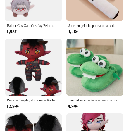
Baldur Cos Gate Cosplay Peluche pour Enfants et Adultes, Aion Cosplay, Dessin Animé, Doux, Mascotte, Sac, Porte-clés, Pendentif, Anniversaire, Cadeaux de Noël
Jouet en peluche pour animaux de compagnie "Ne pas fumer", design Laguna, jouet en peluche pour animaux de compagnie, cool, relaxant, chiens et chats
1,95€
3,26€
Peluche Cosplay du Lomide Karlach, Arion, Gala, Jeu Balder Gate, Accessoires de Jeu, Costume, Mascotte, Cadeaux de Noël et d'Anniversaire
Pantoufles en coton de dessin animé de mouton mignon pour enfants, chaussures d'intérieur en peluche pour couples, chaussures souples pour hommes et femmes
12,99€
9,99€