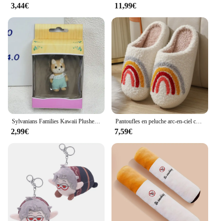
3,44€
11,99€
Sylvanians Families Kawaii Plushes, Anime Animal Butter, Flocage Ornement, Maison de jeu pour enfants, Cosplay, Jouets classiques, Cadeau pour enfants, Nouveau
Pantoufles en peluche arc-en-ciel colorées pour femmes, visage souriant mignon de dessin animé, conception de coeur populaire
2,99€
7,59€