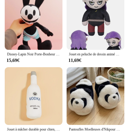
Disney-Lapin Noir Porte-Bonheur en Peluche pour Enfant, Jouet Doux avec de sulfOreilles, Cadeau d'Anniversaire
Jouet en peluche de dessin animé Hunter Hooty Amity Luz Cosplay, cadeaux d'anniversaire de Noël, théâtre, maison, mascotte, accessoires d'usine
15,69€
11,69€
Jouet à mâcher durable pour chien, jouet en peluche pour animal de compagnie, conception de bouteille de vin, meulage des dents, approvisionnement coule, 1PC
Pantoufles Moelleuses d'Nikpour Femmes et Hommes, Chaussures Chaudes pour Couples, en Peluche Douce, Légères, pour la Maison, Nouvelle Collection