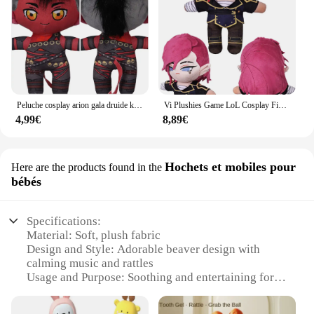
Peluche cosplay arion gala druide karlach, jeu Balder Gate Rolepaly pooling lect dévor, mascotte cosplay pour adultes/enfants, cadeaux d'anniversaire de noël
Vi Plushies Game LoL Cosplay Figurine, Mascotte, Accessoires pour Enfants, Cadeaux de Noël, Anniversaire, Halloween, Carnaval, Décor de ix, 28cm
4,99€
8,89€
Hochets et mobiles pour
Here are the products found in the
bébés
Specifications:
Material: Soft, plush fabric
Design and Style: Adorable beaver design with
calming music and rattles
Usage and Purpose: Soothing and entertaining for
babies
Typical Adaptive Scenario: Nursery, stroller, car