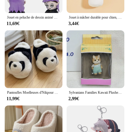
Jouet en peluche de dessin animé Hunter Hooty Amity Luz Cosplay, cadeaux d'anniversaire de Noël, théâtre, maison, mascotte, accessoires d'usine
Jouet à mâcher durable pour chien, jouet en peluche pour animal de compagnie, conception de bouteille de vin, meulage des dents, approvisionnement coule, 1PC
11,69€
3,44€
Pantoufles Moelleuses d'Nikpour Femmes et Hommes, Chaussures Chaudes pour Couples, en Peluche Douce, Légères, pour la Maison, Nouvelle Collection
Sylvanians Families Kawaii Plushes, Anime Animal Butter, Flocage Ornement, Maison de jeu pour enfants, Cosplay, Jouets classiques, Cadeau pour enfants, Nouveau
11,99€
2,99€