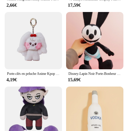
on giving.
2,66€
17,59€
Porte-clés en peluche Anime Kpop IVE, pendentif Kawaii Wonyoun Gaeul Yujin Liz Rei Leesbones, décoration de sac de beurre, GérGifts, 8cm
Disney-Lapin Noir Porte-Bonheur en Peluche pour Enfant, Jouet Doux avec de sulfOreilles, Cadeau d'Anniversaire
4,19€
15,69€