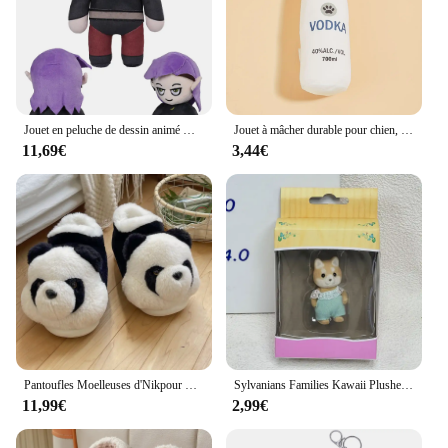
Jouet en peluche de dessin animé Hunter Hooty Amity Luz Cosplay, cadeaux d'anniversaire de Noël, théâtre, maison, mascotte, accessoires d'usine
Jouet à mâcher durable pour chien, jouet en peluche pour animal de compagnie, conception de bouteille de vin, meulage des dents, approvisionnement coule, 1PC
11,69€
3,44€
Pantoufles Moelleuses d'Nikpour Femmes et Hommes, Chaussures Chaudes pour Couples, en Peluche Douce, Légères, pour la Maison, Nouvelle Collection
Sylvanians Families Kawaii Plushes, Anime Animal Butter, Flocage Ornement, Maison de jeu pour enfants, Cosplay, Jouets classiques, Cadeau pour enfants, Nouveau
11,99€
2,99€