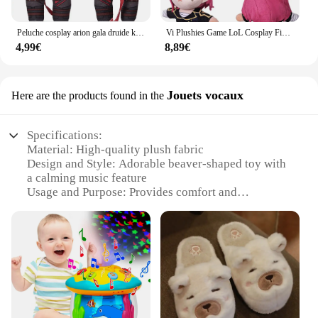
Peluche cosplay arion gala druide karlach, jeu Balder Gate Rolepaly pooling lect dévor, mascotte cosplay pour adultes/enfants, cadeaux d'anniversaire de noël
Vi Plushies Game LoL Cosplay Figurine, Mascotte, Accessoires pour Enfants, Cadeaux de Noël, Anniversaire, Halloween, Carnaval, Décor de ix, 28cm
4,99€
8,89€
Jouets vocaux
Here are the products found in the
Specifications:
Material: High-quality plush fabric
Design and Style: Adorable beaver-shaped toy with
a calming music feature
Usage and Purpose: Provides comfort and
relaxation to children
Performance and Property: Soft and breathable
material for added comfort
Parts and Accessories: Comes with a set of
wholesale options for vendors and suppliers
Applicable People: Ideal for children seeking a
soothing playtime companion