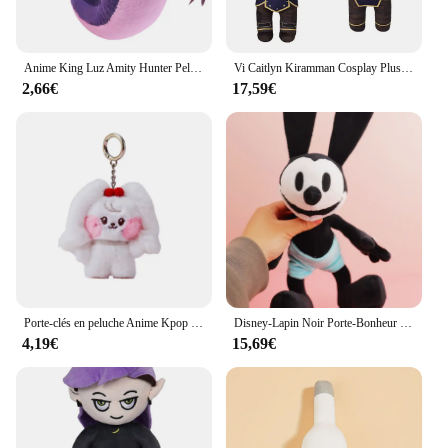
Anime King Luz Amity Hunter Peluche pour Adultes et Enfants, Le Théâtre, Maison de Cosplay, Dessin Animé, Mascotte en Peluche Douce, Cadeaux d'anniversaire et de Noël
Vi Caitlyn Kiramman Cosplay Plushies, Peluche Douce, Dessin Animé, Mascotte LoL Roleplay, Anniversaire, Cadeaux De Noël Pour Enfants, 28 cm
2,66€
17,59€
Porte-clés en peluche Anime Kpop IVE, pendentif Kawaii Wonyoun Gaeul Yujin Liz Rei Leesbones, décoration de sac de beurre, GérGifts, 8cm
Disney-Lapin Noir Porte-Bonheur en Peluche pour Enfant, Jouet Doux avec de sulfOreilles, Cadeau d'Anniversaire
4,19€
15,69€