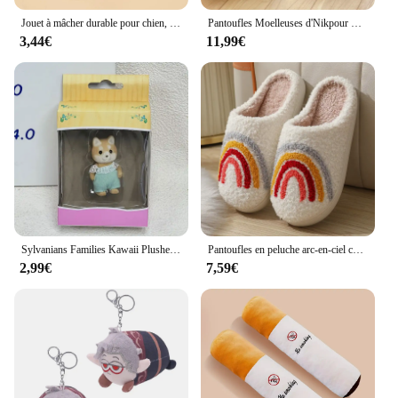
Jouet à mâcher durable pour chien, jouet en peluche pour animal de compagnie, conception de bouteille de vin, meulage des dents, approvisionnement coule, 1PC
Pantoufles Moelleuses d'Nikpour Femmes et Hommes, Chaussures Chaudes pour Couples, en Peluche Douce, Légères, pour la Maison, Nouvelle Collection
3,44€
11,99€
Sylvanians Families Kawaii Plushes, Anime Animal Butter, Flocage Ornement, Maison de jeu pour enfants, Cosplay, Jouets classiques, Cadeau pour enfants, Nouveau
Pantoufles en peluche arc-en-ciel colorées pour femmes, visage souriant mignon de dessin animé, conception de coeur populaire
2,99€
7,59€