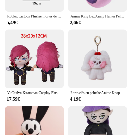
Roblox Cartoon Plushie, Portes de la périphérie, Roblox Screech, Anime Plushie, Butter Stuffed, Soft Decoration, Gifts for Kids, Boys Birthday, Hot
Anime King Luz Amity Hunter Peluche pour Adultes et Enfants, Le Théâtre, Maison de Cosplay, Dessin Animé, Mascotte en Peluche Douce, Cadeaux d'anniversaire et de Noël
5,49€
2,66€
Vi Caitlyn Kiramman Cosplay Plushies, Peluche Douce, Dessin Animé, Mascotte LoL Roleplay, Anniversaire, Cadeaux De Noël Pour Enfants, 28 cm
Porte-clés en peluche Anime Kpop IVE, pendentif Kawaii Wonyoun Gaeul Yujin Liz Rei Leesbones, décoration de sac de beurre, GérGifts, 8cm
17,59€
4,19€