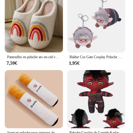
Pantoufles en peluche arc-en-ciel colorées pour femmes, visage souriant mignon de dessin animé, conception de coeur populaire
Baldur Cos Gate Cosplay Peluche pour Enfants et Adultes, Aion Cosplay, Dessin Animé, Doux, Mascotte, Sac, Porte-clés, Pendentif, Anniversaire, Cadeaux de Noël
7,59€
1,95€
Jouet en peluche pour animaux de compagnie "Ne pas fumer", design Laguna, jouet en peluche pour animaux de compagnie, cool, relaxant, chiens et chats
Peluche Cosplay du Lomide Karlach, Arion, Gala, Jeu Balder Gate, Accessoires de Jeu, Costume, Mascotte, Cadeaux de Noël et d'Anniversaire