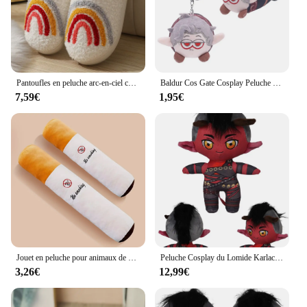
Pantoufles en peluche arc-en-ciel colorées pour femmes, visage souriant mignon de dessin animé, conception de coeur populaire
Baldur Cos Gate Cosplay Peluche pour Enfants et Adultes, Aion Cosplay, Dessin Animé, Doux, Mascotte, Sac, Porte-clés, Pendentif, Anniversaire, Cadeaux de Noël
7,59€
1,95€
Jouet en peluche pour animaux de compagnie "Ne pas fumer", design Laguna, jouet en peluche pour animaux de compagnie, cool, relaxant, chiens et chats
Peluche Cosplay du Lomide Karlach, Arion, Gala, Jeu Balder Gate, Accessoires de Jeu, Costume, Mascotte, Cadeaux de Noël et d'Anniversaire
3,26€
12,99€