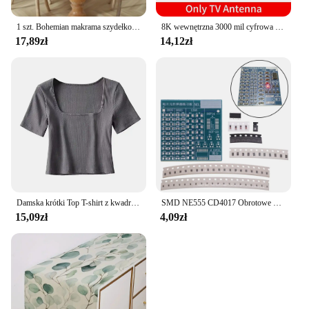
1 szt. Bohemian makrama szydełkowy bieżnik na stół z frędzlami na wesela, jadalnię, przyjęcia i wystrój domu
8K wewnętrzna 3000 mil cyfrowa antena HDTV antena telewizyjna ze wzmacniaczem wzmacniacz DVB T2 ISDBT antena satelitarna odbiornik sygnału
17,89zł
14,12zł
Damska krótki Top T-shirt z kwadratowym dekoltem
SMD NE555 CD4017 Obrotowe komponenty LED SMT LQFP44 Płytka do ćwiczeń lutowania Obwody elektroniczne Zestaw szkoleniowy Zestaw do samodzielnego montażu
15,09zł
4,09zł