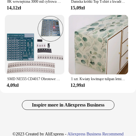
8K wewnętrzna 3000 mil cyfrowa antena HDTV antena telewizyjna ze wzmacniaczem wzmacniacz DVB T2 ISDBT antena satelitarna odbiornik sygnału
Damska krótki Top T-shirt z kwadratowym dekoltem
14,12zł
15,09zł
SMD NE555 CD4017 Obrotowe komponenty LED SMT LQFP44 Płytka do ćwiczeń lutowania Obwody elektroniczne Zestaw szkoleniowy Zestaw do samodzielnego montażu
1 szt. Kwiaty kwitnące tulipan letni bieżnik na stół 13 "x 72" sezon ślubny wakacje kuchnia dekoracja stołu do jadalni, strona główna wystrój wnętrz
4,09zł
12,99zł
Inspire more in Aliexpress Business
©2023 Created by AliExpress -
Aliexpress Business Recommend