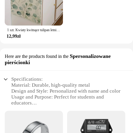
1 szt. Kwiaty kwitnące tulipan letni bieżnik na stół 13 "x 72" sezon ślubny wakacje kuchnia dekoracja stołu do jadalni, strona główna wystrój wnętrz
12,99zł
Spersonalizowane
Here are the products found in the
pierścionki
Specifications:
Material: Durable, high-quality metal
Design and Style: Personalized with name and color
Usage and Purpose: Perfect for students and
educators
Shape or Size: Compact and lightweight
Performance and Property: Long-lasting and
resistant to wear
Parts and Accessories: Comes with a set of
wholesale options for vendors and suppliers