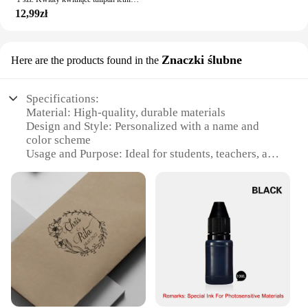
12,99zł
Znaczki ślubne
Here are the products found in the
Specifications:
Material: High-quality, durable materials
Design and Style: Personalized with a name and
color scheme
Usage and Purpose: Ideal for students, teachers, and
personal use
Type and Category: Customizable name tags
Performance and Property: Weather-resistant and
easy to attach
Shape or Size or Weight or Quantity: Available in
multiple sizes and quantities
Features:
**Personalized Touch for Everyone**
The personalizowany znaczek z imieniem farby
osobisty uczeń is more than just a name tag; it's a