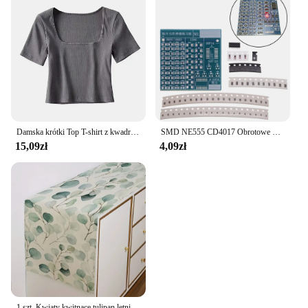
Damska krótki Top T-shirt z kwadratowym dekoltem
SMD NE555 CD4017 Obrotowe komponenty LED SMT LQFP44 Płytka do ćwiczeń lutowania Obwody elektroniczne Zestaw szkoleniowy Zestaw do samodzielnego montażu
15,09zł
4,09zł
1 szt. Kwiaty kwitnące tulipan letni bieżnik na stół 13 "x 72" sezon ślubny wakacje kuchnia dekoracja stołu do jadalni, strona główna wystrój wnętrz