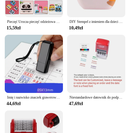
Pieczęć Urocza pieczęć odzieżowa Tampony zaopatrzeniowe dla dzieci Wodoodporne Ciekawe dzieci Wygodne plastikowe imię Kompaktowe znaczki alfabetu
DIY Stempel z imieniem dla dzieci Odzież dziecięca Stempel Etykietowanie na książki Tornister (nie konfigurowalny)
15,59zł
10,49zł
Imię i nazwisko znaczek grawerowany odręczny podpis pieczęć pieczęć biurowa mały rozmiar prywatne niestandardowe pieczęć
Niestandardowe datownik do podpisu nauczyciela, zapieczętowanie tekstu, datownik do samodzielnego atratowania z podpisem niestandardowej daty, tekst DIY
44,69zł
47,69zł