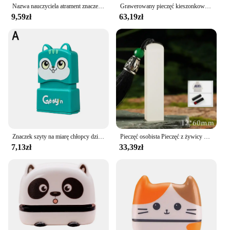
Nazwa nauczyciela atrament znaczek podpis kaligrafia selfing-inking spersonalizowany stempel z literą dla uczeń dziecko tkaniny
Grawerowany pieczęć kieszonkowy Colop przenośny, niezakryty, chowany pieczęć z tyłu, niestandardowy odręczny pieczęć z imieniem
9,59zł
63,19zł
Znaczek szyty na miarę chłopcy dziewczęta DIY pieczęć dla dzieci dostosowana naklejka nazwa pieczęć ubrania studenckie rozdział bez blaknięcia bezpieczeństwo
Pieczęć osobista Pieczęć z żywicy Pióro do kaligrafii Malowanie Pieczęcie z imionami Chińska pieczęć z kamienia Niestandardowe malowanie kaligrafii Przezroczyste pieczęcie
7,13zł
33,39zł