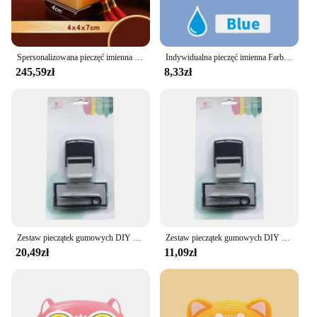
looking to add a personal touch to their student's
belongings.
Spersonalizowana pieczęć imienna Jadeitowa grawerowana pieczęć Vintage Ozdoby biurowe Chiński styl Kaligrafia Malowanie Pieczęcie Antyczne rękodzieło
Indywidualna pieczęć imienna Farby Osobisty dwuwarstwowy atrament Pieczęć studencka Grawerowana wodoodporna pieczęć imienna dla dzieci
245,59zł
8,33zł
Zestaw pieczątek gumowych DIY niestandardowe spersonalizowane samotuszujące adres firmowy nazwa numer list pieczęć rękodzieło drukowanie pieczęć gumowa
Zestaw pieczątek gumowych DIY niestandardowe spersonalizowane samotuszujące adres firmowy nazwa numer list pieczęć rękodzieło drukowanie pieczęć gumowa
20,49zł
11,09zł