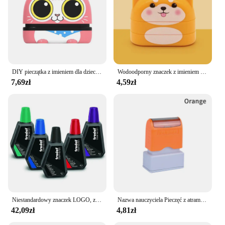
DIY pieczątka z imieniem dla dzieci wodoodporna, nieblaknąca odzież dziecięca znaczek etykietowanie na książki tornister nie konfigurowalne rzemiosło artystyczne
Wodoodporny znaczek z imieniem na odzież dla dzieci (biały + czarny tusz) - dwustronny znaczek z imieniem - spersonalizowane znaczki odzieży
7,69zł
4,59zł
Niestandardowy znaczek LOGO, znaczki LOGO towarzyszy, niestandardowe znaczki szkolne, znaczek reklamowy, znaczki z imionami
Nazwa nauczyciela Pieczęć z atramentem Podpis kaligrafii Samonakręcający się spersonalizowany znaczek
42,09zł
4,81zł