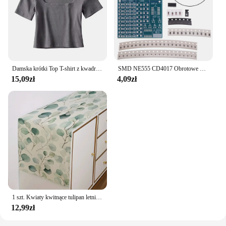
Damska krótki Top T-shirt z kwadratowym dekoltem
SMD NE555 CD4017 Obrotowe komponenty LED SMT LQFP44 Płytka do ćwiczeń lutowania Obwody elektroniczne Zestaw szkoleniowy Zestaw do samodzielnego montażu
15,09zł
4,09zł
1 szt. Kwiaty kwitnące tulipan letni bieżnik na stół 13 "x 72" sezon ślubny wakacje kuchnia dekoracja stołu do jadalni, strona główna wystrój wnętrz
12,99zł