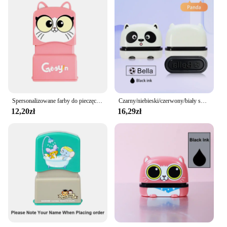
Typical Adaptive Scenario: Perfect for students,
teachers, and school administrators
Shape or Size or Weight or Quantity: Available in
sets of 10 or more, with a standard size of 2.5 inches
in diameter
Performance and Property: Weather-resistant and
easy to apply
Features:
|Personalizowany Znaczek Z Imieniem Farby
Spersonalizowane farby do pieczęci imiennych Osobisty uczeń Dziecko Dziecko Grawerowane Wodoodporne, nieblaknące Przedszkole Kreskówka Odzież Pieczęć imienna
Czarny/niebieski/czerwony/biały spersonalizowany znaczek z imieniem farby osobisty uczeń dziecko grawerowane wodoodporna, nieblaknąca pieczęć z imieniem przedszkola
Osobisty Uczeń|
12,20zł
16,29zł
**Customized Learning Companion**
The Personalizowany Znak Z Imieniem Farby
Osobisty Uczeń is a versatile and practical item that
serves as a customized learning companion for
students. Designed to be both durable and visually
appealing, these personalized stickers are crafted
from high-quality plastic that withstands the rigors
of daily use. Each sticker is uniquely personalized
with the student's name, making it an ideal tool for
school identification and fostering a sense of