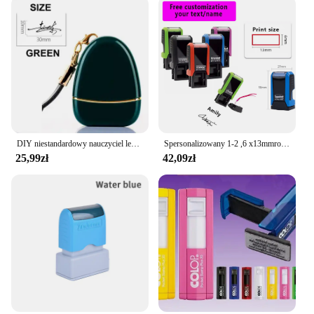
DIY niestandardowy nauczyciel lekarz pielęgniarka imię i nazwisko pieczęć atramentowa podpis kaligrafia samotuszująca spersonalizowana pieczęć listowa
Spersonalizowany 1-2 ,6 x13mmrows prostokątny 4907 nauczyciel biurowy Mini samodzielny drukowany znaczek z spersonalizowana artystyczna imieniem ucznia
25,99zł
42,09zł