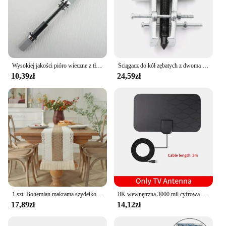
Wysokiej jakości pióro wieczne z tłokiem 3059 z przezroczystym tuszem EF/F Stalówka 0,38/0,5 mm Pióro wieczne Business Gif
Ściągacz do kół zębatych z dwoma pazurami Narzędzie ręczne Ściągacz 65 mm Narzędzia ręczne Pompa Ścienny koło pasowe Ściągacz do stali Typ prosty
10,39zł
24,59zł
1 szt. Bohemian makrama szydełkowy bieżnik na stół z frędzlami na wesela, jadalnię, przyjęcia i wystrój domu
8K wewnętrzna 3000 mil cyfrowa antena HDTV antena telewizyjna ze wzmacniaczem wzmacniacz DVB T2 ISDBT antena satelitarna odbiornik sygnału
17,89zł
14,12zł