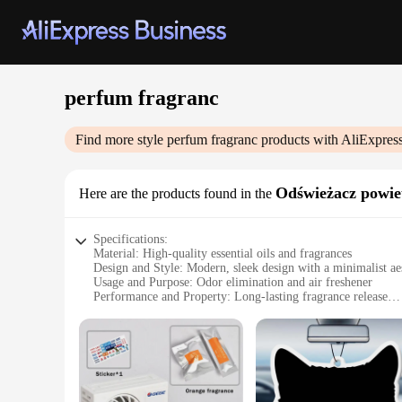
perfum fragranc
Find more style
perfum fragranc
products with AliExpres
Odświeżacz powie
Here are the products found in the
Specifications:
Material: High-quality essential oils and fragrances
Design and Style: Modern, sleek design with a minimalist ae
Usage and Purpose: Odor elimination and air freshener
Performance and Property: Long-lasting fragrance release
Shape or Size or Weight or Quantity: Compact and lightweigh
Applicable People: Ideal for home and office use
Features:
**Elevate Your Senses**
The perfum fragranc Odświeżacz powietrza is not just an air fr
invigorating scent that transforms any space. Its modern desi