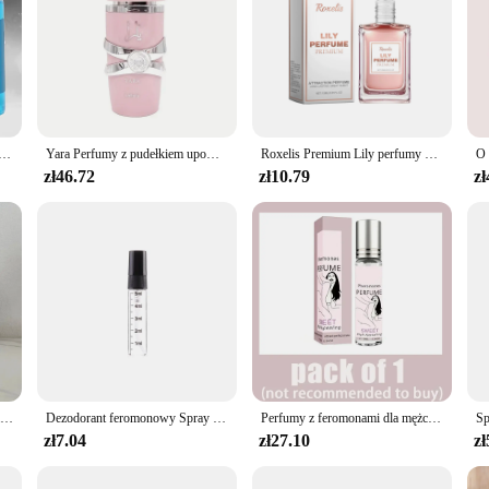
rza do samochodów zapachów perfum odświeżacz powietrza samochodowy uzupełniania dyfuzor zapachowy nawilżacza zapachowego
Yara Perfumy z pudełkiem upominkowym 100 ml (3,4 uncji) Luksusowa marka Trwały zapach Perfumy damskie w sprayu Zapach kwiatowy Woda perfumowana Kolonia
Roxelis Premium Lily perfumy damskie perfumy z feromonami zapach damski naturalny świeży zapach urok perfumy kulka 0,51 uncji
zł46.72
zł10.79
zł
75ml Perfumy marki Do Son, Tam Dao, Philosykos, Lombre Dans Le Au Long Lasting Fragrance D Perfumy dla mężczyzn i kobiet
Dezodorant feromonowy Spray do ciała z kwiatowym i owocowym zapachem, długotrwałe feromony mężczyzny, aby przyciągnąć zapach przyciągania kobiet
Perfumy z feromonami dla mężczyzny, aby przyciągać kobiety Perfumy Body Essential Sex Stymulujący olej Długotrwałe Androstenone Seksowne perfumy
zł7.04
zł27.10
zł