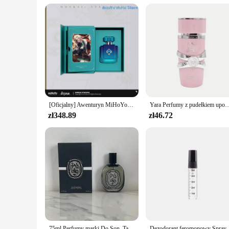
Typical Adaptive Scenario: Versatile for various characters a
Shape or Size or Weight or Quantity: Customizable to fit var
Features:
**Immersive Cosplay Experience**
Step into the world of fantasy with our meticulously crafte
high-quality synthetic fabrics ensure that you can embody yo
character, our costumes are designed to bring your vision to l
**Versatility and Durability**
Our costumes are not just for a single event; they are built
cosplay events, ensuring that your investment is well worth i
[Oficjalny] Awenturyn MiHoYo Oryginalny Honkai Star Rail Firefly Galaxy Seria zapachów Perfumy Argenti Jingliu Prezenty
Yara Perfumy z pudełkiem upominkowym 100 ml (3,4 uncji) Luksusowa marka Trwały zapach Perfumy damski
build, you can find the right costume to embody your charac
zł348.89
zł46.72
**For Vendors and Suppliers**
Our perfum fragranc Cosplay kostiumy are not just for person
cosplay offerings or for businesses that cater to cosplay en
offer a diverse range of cosplay options to their customers.
75ml Perfumy marki Do Son, Tam Dao, Philosykos, Lombre Dans Le Au Long Lasting Fragrance D Perfumy dla mężczyzn i kobiet
Dezodorant feromonowy Sp