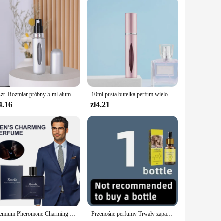
them a perfect gift for any occasion. Whether it's a
nd our diffusers are designed to leave a lasting impression.
1 szt. Rozmiar próbny 5 ml aluminiowa butelka perfum dolna łatwa pompka do napełniania butelka perfum w sprayu Mini lekka niezbędna podróżna
10ml pusta butelka perfum wielokrotnego napełniania podróżna przenośna Mini damska perfumy atomizer oryginalny spray pojemniki kosmetyczne akumulator
4.16
zł4.21
Premium Pheromone Charming for Men Premium and Long-lasting Scent Refreshing and Romantic Perfume Essential Oil To Attract Women
Przenośne perfumy Trwały zapach Feromonowe perfumy dla mężczyzn i kobiet Perfumy dla dorosłych Niezbędne flirtowanie seksualnie