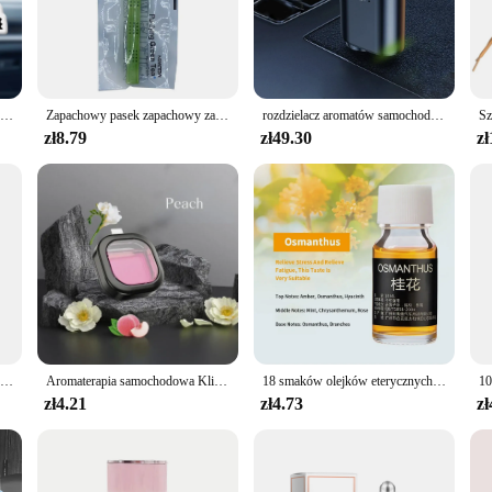
sing a continuous stream of freshness without taking up too much space.
om, or office, this air purifier is versatile enough to adapt to any environmen
of any harsh chemicals means that it's safe for both humans and pets, making it 
 also makes it easy to carry, making it an excellent choice for those on the go.
Śliczny czarny kot japońska kreskówka postacie z kreskówek animacja telewizyjna klasyczny samochód kadzidło perfumy samochodowe perfumy trwały zapach
Zapachowy pasek zapachowy zamontowana w samochodzie odświeżacz do samochodu zapachowy w sztyfcie zapachowym z wylotem powietrza solid support 6 fragranc
rozdzielacz aromatów samochodowych, trwały, bezprzewodowy do inteligentnego samochodu, klips do perfum, zapach powietrza, części zamienne do wnętrza samochodu
zł8.79
zł49.30
zł
d for personal use but also caters to wholesale and vendor needs. Its sets and f
 their customers. The product's efficiency and design are sure to attract a wide 
urifier is a smart choice for anyone looking to elevate their space with a touch 
10-70ml odświeżacz powietrza perfumy samochodowe wkład naturalny olejek roślinny dyfuzor zapachowy nawilżacz zapachowy odświeżacz olejków eterycznych
Aromaterapia samochodowa Klips do perfum samochodowych Otwory wentylacyjne Dekoracja samochodu Długotrwały, wysokiej klasy lekki zapach Perfumy samochodowe
18 smaków olejków eterycznych do rozpylacz zapachów nawilżacza powietrza w domu rozpuszczalne w wodzie 10ml zapachy odświeżające powietrze olejek zapachowy perfumy
zł4.21
zł4.73
zł