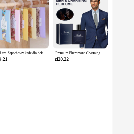
5/6 szt. Zapachowy kadzidło dekoracje wiszące szafa saszetka do samochodu wisząca saszetka zapachowa aromaterapia perfumowany odświeżacz powietrza
Premium Pheromone Charming for Men Premium and Long-lasting Scent Refreshing and Romantic Perfume Essential Oil To Attract Women
4.21
zł20.22