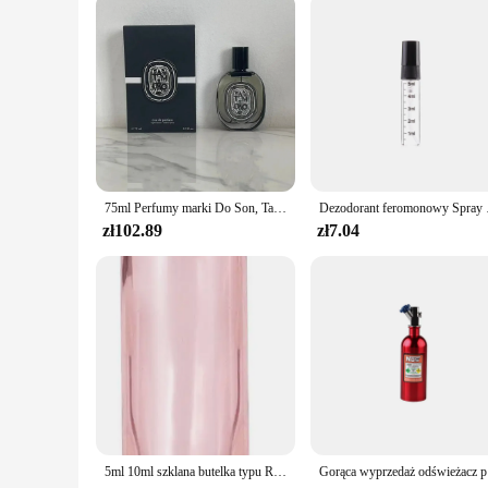
Looking for a thoughtful gift for friends, family, or colleag
housewarming, birthday, or corporate event, these diffusers ar
They are not just a gift; they are a way to share the joy of 
75ml Perfumy marki Do Son, Tam Dao, Philosykos, Lombre Dans Le Au Long Lasting Fragrance D Perfumy dla mężczyzn i kobiet
Dezodorant feromonowy Sp
zł102.89
zł7.04
5ml 10ml szklana butelka typu Roll-On w kolorze różowego złota do olejków eterycznych koraliki perfumy olejek do oczu Mini przenośna podróż
Gorąca wyprz