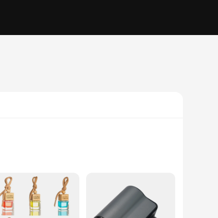
rances, this air purifier delivers a long-lasting,
 stylish addition to your home or office. The compact size