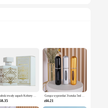
iffusers come in a variety of sizes, ensuring you find the
ng atmosphere. Whether you're looking to enhance your home,
reed sticks creates a harmonious blend of sophistication and
Arabski trwały zapach Kobiety Perfumy Spray do ciała Roślinny kwiatowy zapach Feromon Woda perfumowana Koloń Mężczyźni 50ml Perfumy Hombre
Gorąca wyprzedaż 3/sztuka 5ml modna mini butelki do perfum aluminiowa lekka przenośna butelka z ultra cienkiej perfumy w sprayu wody kolońskiej
y are perfect for anyone who appreciates the finer things in
58.35
zł4.21