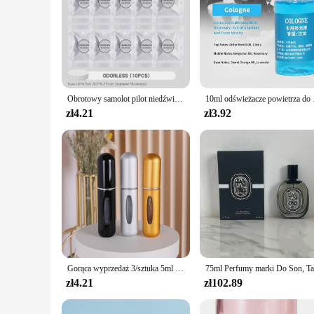
Obrotowy samolot pilot niedźwiedź odświeżacze powietrza do samochodu akcesoria dekoracje wnętrza klipsy wentylatora perfumy dyfuzor zapachowy aromat
10ml odświeżacze powiet
zł4.21
zł3.92
Gorąca wyprzedaż 3/sztuka 5ml modna mini butelki do perfum aluminiowa lekka przenośna butelka z ultra cienkiej perfumy w sprayu wody kolońskiej
zł4.21
zł102.89