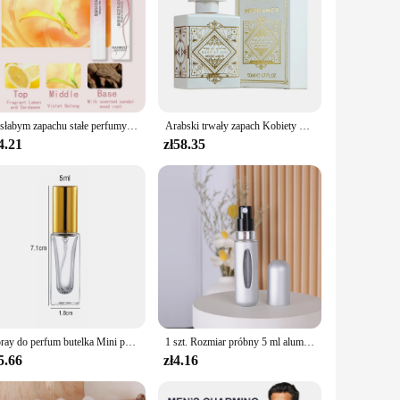
O słabym zapachu stałe perfumy balsam w sztyfcie dla kobiet mężczyzn antyperspirant długotrwałe zapachy długopis łatwy w użyciu dezodoranty
Arabski trwały zapach Kobiety Perfumy Spray do ciała Roślinny kwiatowy zapach Feromon Woda perfumowana Koloń Mężczyźni 50ml Perfumy Hombre
4.21
zł58.35
Spray do perfum butelka Mini przenośny pojemnik na płyny do kosmetyków rozpylacz perfum Spray podróżny Alcochol pusta butelka wielokrotnego napełniania
1 szt. Rozmiar próbny 5 ml aluminiowa butelka perfum dolna łatwa pompka do napełniania butelka perfum w sprayu Mini lekka niezbędna podróżna
5.66
zł4.16