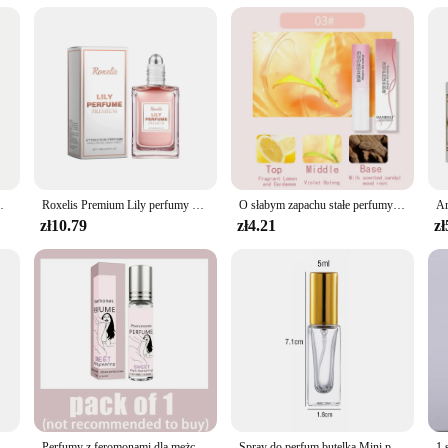
nd settings
ious body types and quantities
d perfum fragranc Cosplay kostiumy. These costumes are not just garments; they 
ur chosen character with confidence and authenticity. Whether you're portraying
ife.
 to withstand the rigors of multiple performances. The durable materials and co
t. The costumes are also available in a range of sizes, allowing for a perfect fi
e w sprayu Zapach kwiatowy Woda perfumowana Kolonia
Roxelis Premium Lily perfumy damskie perfumy z feromonami zapach damski naturalny świeży zapach urok perfumy kulka 0,51 uncji
O słabym zapachu stałe perfumy balsam w sztyfcie dla kobiet mężczyzn antyperspirant długotrwałe zapachy długopis łatwy w użyciu dezodoranty
ter.
zł10.79
zł4.21
zł
al use; they are also available for wholesale vendors and suppliers. This makes
thusiasts. With competitive pricing and a commitment to quality, our costumes ar
ray do ciała z kwiatowym i owocowym zapachem, długotrwałe feromony mężczyzny, aby przyciągnąć zapach przyciągania kobiet
Perfumy z feromonami dla mężczyzny, aby przyciągać kobiety Perfumy Body Essential Sex Stymulujący olej Długotrwałe Androstenone Seksowne perfumy
Spray do perfum butelka Mini przenośny pojemnik na płyny do kosmetyków rozpylacz perfum Spray podróżny Alcochol pusta butelka wielokrotnego napełniania