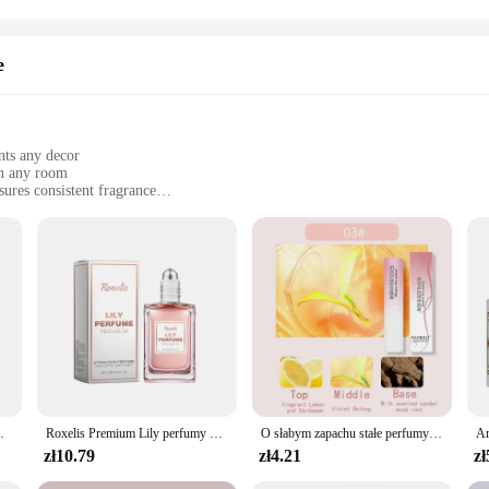
e
nts any decor
in any room
ures consistent fragrance
in various sizes
r home or office ambiance
with our elegant Reed Diffuser Sets. Designed to complement any decor, these d
em allows the scent to permeate your environment, creating a serene and inviti
 adapt to any setting.
nt of style. The minimalist design of the glass bottles paired with the natural 
e w sprayu Zapach kwiatowy Woda perfumowana Kolonia
Roxelis Premium Lily perfumy damskie perfumy z feromonami zapach damski naturalny świeży zapach urok perfumy kulka 0,51 uncji
O słabym zapachu stałe perfumy balsam w sztyfcie dla kobiet mężczyzn antyperspirant długotrwałe zapachy długopis łatwy w użyciu dezodoranty
sing but also offer a sustainable way to enjoy your favorite perfum fragranc. The
dings.
zł10.79
zł4.21
zł