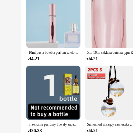
10ml pusta butelka perfum wielokrotnego napełniania podróżna przenośna Mini damska perfumy atomizer oryginalny spray pojemniki kosmetyczne akumulator
zł4.21
zł4.21
Przenośne perfumy Trwały zapach Feromonowe perfumy dla mężczyzn i kobiet Perfumy dla dorosłych Niezbędne flirtowanie seksualnie
Samochód wiszący zawies
zł26.28
zł4.21