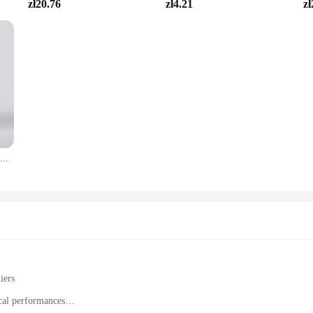
zł20.76
zł4.21
zł
30/50ML szkło perfum butelka z rozpylaczem przenośne przezroczyste kosmetyki rozpylacz perfum o dużej pojemności puste butelki wielokrotnego napełniania
iers
ical performances
s, and costume dramas