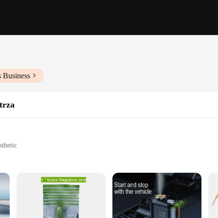
s Business
trza
sthetic
t for easy portability
eshener; it's a sensory experience. Crafted with the finest essential oils and frag
gn, with its minimalist elegance, blends seamlessly into any decor, making it a