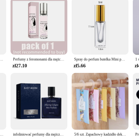
ues? Our Reed Diffuser Sets are an excellent choice. They come in sets, making 
e sure to delight. The gift of scent is a timeless gesture that speaks volumes, a
perfum fragranc with those you care about.
ray do ciała z kwiatowym i owocowym zapachem, długotrwałe feromony mężczyzny, aby przyciągnąć zapach przyciągania kobiet
Perfumy z feromonami dla mężczyzny, aby przyciągać kobiety Perfumy Body Essential Sex Stymulujący olej Długotrwałe Androstenone Seksowne perfumy
Spray do perfum butelka Mini przenośny pojemnik na płyny do kosmetyków rozpylacz perfum Spray podróżny Alcochol pusta butelka wielokrotnego napełniania
zł27.10
zł5.66
zł
edaż odświeżacz powietrza do samochodu butelka azotu odpowietrznik aromaterapii Auto aromaterapia akcesoria zapachowe aromaty aromatyczne
infoliniować perfumy dla mężczyzn Essential Long-Lasting Attract Women Dating Atmosphere Balm Portable Gifts Set Perfume Spray do ciała
5/6 szt. Zapachowy kadzidło dekoracje wiszące szafa saszetka do samochodu wisząca saszetka zapachowa aromaterapia perfumowany odświeżacz powietrza