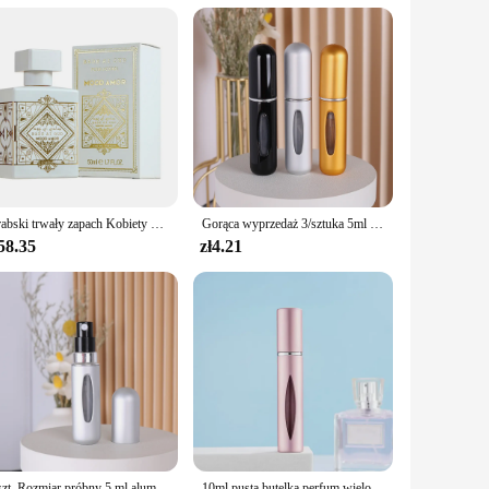
are a gateway to a new persona. The intricate designs and
 a historical figure, a mythical creature, or a beloved anime
nstruction mean that you can enjoy your costume for multiple
t for a variety of body types. This means that no matter your
Arabski trwały zapach Kobiety Perfumy Spray do ciała Roślinny kwiatowy zapach Feromon Woda perfumowana Koloń Mężczyźni 50ml Perfumy Hombre
Gorąca wyprzedaż 3/sztuka 5ml modna mini butelki do perfum aluminiowa lekka przenośna butelka z ultra cienkiej perfumy w sprayu wody kolońskiej
58.35
zł4.21
 them an excellent choice for those looking to expand their
e a smart investment for any vendor or supplier looking to
1 szt. Rozmiar próbny 5 ml aluminiowa butelka perfum dolna łatwa pompka do napełniania butelka perfum w sprayu Mini lekka niezbędna podróżna
10ml pusta butelka perfum wielokrotnego napełniania podróżna przenośna Mini damska perfumy atomizer oryginalny spray pojemniki kosmetyczne akumulator