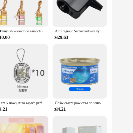
t. Its performance is unmatched, providing a consistent and
a perfect choice for anyone seeking a natural and effective
Szklany odświeżacz do samochodu aromaterapia samochodowa biżuteria zapach samochodowy wisiorek świeży lekki zapach Ornament - Rose Fragranc
Air Fragranc Samochodowy dyfuzor zapachowy Akcesoria Zestaw zamienny Pojazd Czarny Samochodowy klips do perfum Długotrwała jakość
10.00
zł29.63
or sale options make it an ideal product for retailers
range of buyers, making it a profitable addition to any
of elegance and freshness.
10 sztuk nowy Auto zapach perfumy kobiety odświeżacz powietrza do samochodu trwały zapach dyfuzor do perfum wiszące perfumy samochodowe akcesoria ozdoba
Odświeżacze powietrza do samochodu Eliminator zapachów Niezbędny, długotrwały zapach Cytryna Wiśnia Ocean Truskawka Kolonia Aromaterapia
4.21
zł4.21