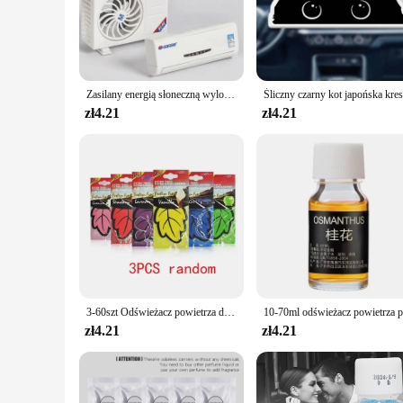
ensures that it can be placed discreetly in any corner, relea
**Versatile and Efficient**
Whether you're looking to freshen up your living room, bedro
powerful fragrance release that lasts for hours. The absence 
way to maintain a pleasant atmosphere. Its lightweight design
Zasilany energią słoneczną wylot powietrza do aromaterapii samochodowej, stały, automatyczny, unikalny projekt klimatyzacji, długotrwały zapach Gulong lavender
**Perfect for Wholesale and Vendors**
zł4.21
zł4.21
This perfum fragranc Odświeżacz powietrza is not only designe
looking to offer a high-quality, long-lasting air freshener to
inventory. Whether you're a retailer or a consumer, this air p
3-60szt Odświeżacz powietrza do samochodu Naturalny pachnący papier herbaciany Auto Wiszące perfumy waniliowe Zapach w kształcie liścia Akcesoria samochodowe Wnętrze
zł4.21
zł4.21