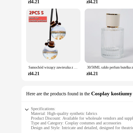
zł4.21
zł4.21
Samochód wiszący zawieszka z odświeżaczem zapach odświeżacz powietrza pusta szklana butelka do dyfuzor olejków eterycznych ozdoby samochodowe
zł4.21
zł4.21
Cosplay kostiumy
Here are the products found in the
Specifications:
Material: High-quality synthetic fabrics
Product Discount: Available for wholesale vendors and suppl
Type and Category: Cosplay costumes and accessories
Design and Style: Intricate and detailed, designed for theatr
Usage and Purpose: Ideal for cosplay events, themed partie