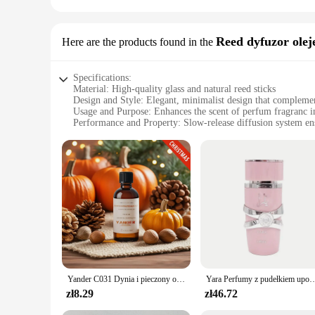
Reed dyfuzor olej
Here are the products found in the
Specifications:
Material: High-quality glass and natural reed sticks
Design and Style: Elegant, minimalist design that compleme
Usage and Purpose: Enhances the scent of perfum fragranc 
Performance and Property: Slow-release diffusion system ens
Shape or Size or Weight or Quantity: Set of 6 reed diffusers 
Applicable People: Ideal for anyone looking to elevate thei
Features:
|Wholesale|
**Elevate Your Senses**
Immerse yourself in the luxurious aroma of perfum fragranc 
perfect fit for your space. The slow-release diffusion syst
office, or event space, these diffusers are versatile enough to
**A Touch of Elegance**
Our Reed Diffusers are not just functional; they are a stateme
Yander C031 Dynia i pieczony orzech laskowy Świąteczny olejek eteryczny Pikantny olejek do świec Gourmand do tworzenia świec zapachowych Zapach do domu
Yara Perfumy z pudełkiem upominkowym 100 ml (3,4 uncji) Luksusowa marka Trwały zapach Perfumy damski
sustainability. The diffusers are not only aesthetically plea
life and desires to bring a touch of elegance to their surroun
zł8.29
zł46.72
**A Gift of Scent**