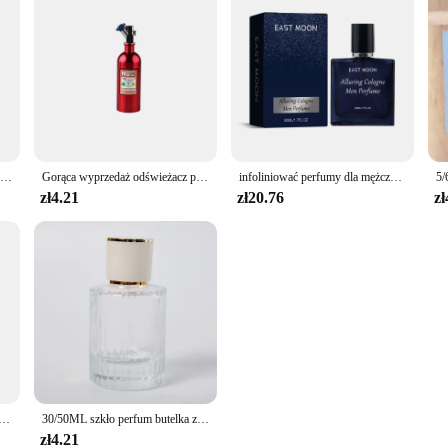
5ml 10ml szklana butelka typu Roll-On w kolorze różowego złota do olejków eterycznych koraliki perfumy olejek do oczu Mini przenośna podróż
Gorąca wyprzedaż odświeżacz powietrza do samochodu butelka azotu odpowietrznik aromaterapii Auto aromaterapia akcesoria zapachowe aromaty aromatyczne
infoliniować perfumy dla mężczyzn Essential Long-Lasting Attract Women Dating Atmosphere Balm Portable Gifts Set Perfume Spray do ciała
zł4.21
zł20.76
zł
zka z odświeżaczem zapach odświeżacz powietrza pusta szklana butelka do dyfuzor olejków eterycznych ozdoby samochodowe
30/50ML szkło perfum butelka z rozpylaczem przenośne przezroczyste kosmetyki rozpylacz perfum o dużej pojemności puste butelki wielokrotnego napełniania
zł4.21