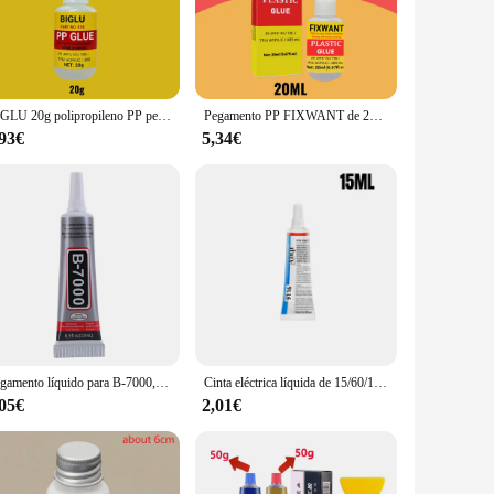
ld that resists wear and tear. Its strong performance makes it
able for a wide range of projects, from delicate paper crafts
ication offered by the included nozzle ensures that your
BIGLU 20g polipropileno PP pegamento PE EVA POM PU plástico cuero impermeable pegamento suave adhesivo fuerte de PVC
Pegamento PP FIXWANT de 20ML PPT PC ABS plástico acrílico cuero pegamento suave impermeable polipropileno fuerte adhesivo TPE TPU
,93€
5,34€
lesale availability and sets for sale make it an accessible
enthusiast, ensuring that your projects are not only beautiful
Pegamento líquido para B-7000, adhesivo de resina epoxi para reparación de teléfono móvil, pantalla táctil, joyería artesanal, 15/50/110ml, 1 unidad
Cinta eléctrica líquida de 15/60/150mL, pegamento aislante impermeable, pegamento para reparación de cables eléctricos, sellador de pasta aislante líquida
,05€
2,01€