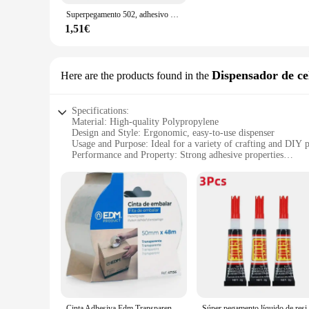
Superpegamento 502, adhesivo de cianoacrilato de secado rápido instantáneo, cuero, caucho, madera, Metal, herramienta de pegamento líquido de unión fuerte
1,51€
Dispensador de ce
Here are the products found in the
Specifications:
Material: High-quality Polypropylene
Design and Style: Ergonomic, easy-to-use dispenser
Usage and Purpose: Ideal for a variety of crafting and DIY p
Performance and Property: Strong adhesive properties
Shape or Size or Weight or Quantity: Available in sets for w
Applicable People: Suitable for both professional and amateu
Features:
**Versatile Crafting Companion**
The pegamento polipropileno dispenser is a must-have tool fo
reliability, making it a staple in any crafting kit. The erg
crafter or an enthusiast, this dispenser caters to all your adhe
**Adhesive Power for Every Project**
The pegamento polipropileno dispenser is engineered to deliv
withstands the test of time. Whether you're working on paper, 
adhesive properties make it perfect for securing intricate det
Cinta Adhesiva Edm Transparente Polipropileno (48 M X 50 Mm)
Súper pegamento líquido de resina epo