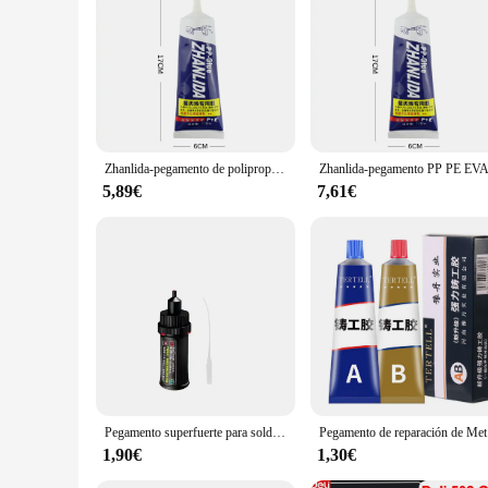
**Unmatched Durability and Versatility**
Crafted from high-quality polipropileno, this pegamento polip
applications. Whether you're securing items in the home, offi
enthusiasts alike, offering a reliable solution for any bondin
**Efficient and Economical Wholesale Options**
As a wholesale product, this pegamento polipropileno is an ex
ensure that you have enough adhesive for multiple projects, m
ensuring that you have the right amount of adhesive for ever
Zhanlida-pegamento de polipropileno PP PE EVA POM PU, plástico impermeable de alta resistencia, pegamento de PVC suave y fuerte, 110ML
**Reliable Performance Across Scenarios**
5,89€
7,61€
This pegamento polipropileno's performance is unmatched in i
outdoor applications. Whether you're securing delicate items o
surfaces, making it a go-to choice for a wide range of projec
With its strong performance, user-friendly design, and bulk a
professional in the construction industry or a DIY enthusiast
Pegamento superfuerte para soldadura de plástico, madera, Metal, vidrio, cerámica, reparación de joyas, aceitoso, Original, 20/10/1 piezas
Pegamento de r
1,90€
1,30€