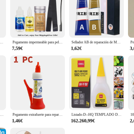
uperfuerte para soldadura de plástico, madera, Metal, vidrio, cerámica, reparación de joyas, aceitoso, multifuncional, Original
Pegamento impermeable para peluca de encaje frontal, 38ml, pegamento líquido adhesivo para el cabello, palo de cera para peluca, tinte de encaje, Spray, banda elástica de fusión
Sellador AB de reparación de Metal, Adhesivo resistente al calor, pegamento de soldadura en frío, agente adhesivo de fundición de reparación de alta resistencia, 20/100/200/300g
7,59€
1,62€
3
Pegamento blanco para manualidades, adhesivo de látex lavable para manualidades de papel hecho a mano, suministros de papelería escolar para estudiantes, 40ML
Pegamento extrafuerte para reparación de calzado, sellador Universal de secado rápido, de 1/5/10 piezas
Listado-D--HQ TEMPLADO DE AZUL
1,46€
162.260,99€
2