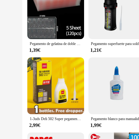
Pegamento de gelatina de doble cara para Uñas postizas, cinta adhesiva transparente para arte de uñas, pegatinas reutilizables DIY, accesorios para uñas de manicura
Pegamento s
1,39€
1,21€
1-3uds Deli 502 Super pegamento instantáneo de secado rápido cianoacrilato adhesivo cuero caucho madera Metal fuerte enlace 15g herramienta de pegamento líquido
2,99€
1,99€