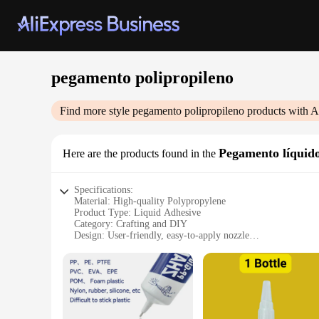
pegamento polipropileno
Find more style
pegamento polipropileno
products with A
Pegamento líquid
Here are the products found in the
Specifications:
Material: High-quality Polypropylene
Product Type: Liquid Adhesive
Category: Crafting and DIY
Design: User-friendly, easy-to-apply nozzle
Usage and Purpose: Versatile for various surfaces and materi
Performance: Strong bonding, durable hold
Parts and Accessories: Includes nozzle for precise applicatio
Features:
**Unmatched Adhesive Strength**
Discover the unparalleled strength of our pegamento polipro