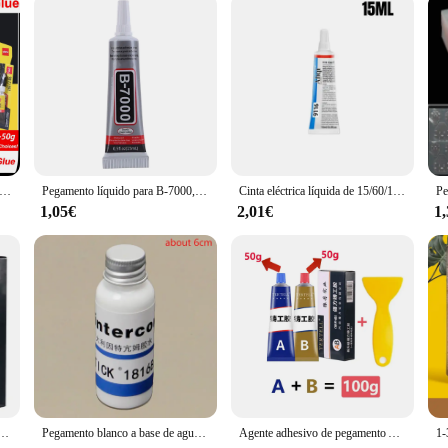
stado-C--HQ TEMPLADO DE AZUL
Pegamento líquido para B-7000, adhesivo de resina epoxi para reparación de teléfono móvil, pantalla táctil, joyería artesanal, 15/50/110ml, 1 unidad
Cinta eléctrica líquida de 15/60/150mL, pegamento aislante impermeable, pegamento para reparación de cables eléctricos, sellador de pasta aislante líquida
1,05€
2,01€
1
 resistente al calor, pegamento de soldadura en frío, agente adhesivo de fundición de reparación de alta resistencia, 20/100/200/300g
Pegamento blanco a base de agua para herramientas de cuero, adhesivo para billetera, bolso artesanal
Agente adhesivo de pegamento AB súper reparador, 15-100g, fácil de fundir para varillas de Metal, aluminio, acero inoxidable, cobre, hierro, plástico, herramienta de soldadura en frío