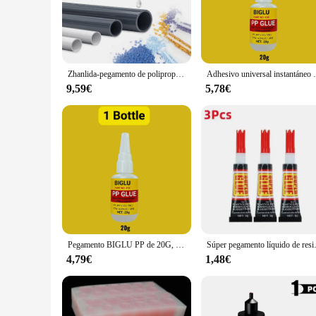
that withstands the test of time. Whether you're attaching fab
an ideal choice for both professional and hobbyist crafters.
**Versatile Application for Every Project**
Our liquid adhesive is not just about strength; it's also abou
to larger fabric pieces. Its adaptability extends to various s
Zhanlida-pegamento de polipropileno PP, pegamento de PVC resistente al agua, suave, PE, EVA, POM, cuero de plástico PU, 110ML
Adhesivo universal instantáneo BI
creations are neat and professional, every time.
9,59€
5,78€
**A Reliable Choice for Crafting Enthusiasts**
Whether you're a professional vendor or a hobbyist looking fo
option for those in need of a dependable crafting tool. The d
but also long-lasting.
Pegamento BIGLU PP de 20G, unión instantánea de polipropileno directamente sin processiones, adhesivo de secado rápido ABS PVC 20s
Súper pegamento líquido de resina epo
4,79€
1,48€