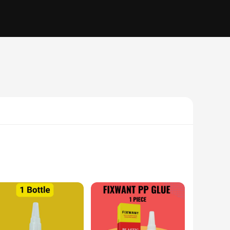
igh-quality polypropylene composition ensures a robust bond