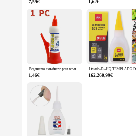
7,59€
1,62€
Pegamento extrafuerte para reparación de calzado, sellador Universal de secado rápido, de 1/5/10 piezas
1,46€
162.260,99€