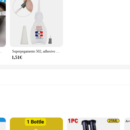
uminio, acero inoxidable, cobre, hierro, plástico, herramienta de soldadura en frío, 20-100g
Superpegamento 502, adhesivo de cianoacrilato de secado rápido instantáneo, cuero, caucho, madera, Metal, herramienta de pegamento líquido de unión fuerte
1,51€