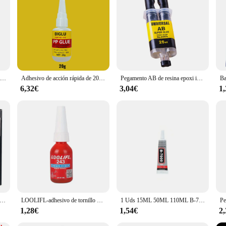
ropileno is a staple in the adhesive and calafateo category. Its robust design e
ce, or workshop, this adhesive stands up to the test of time and usage. Its user
g need.
cellent choice for vendors and suppliers looking to offer a high-quality adhesiv
aking it a cost-effective choice for both small and large-scale operations. The 
y project.
Zhanlida-pegamento PP PE EVA POM PU, plástico impermeable de alta resistencia, PVC suave y fuerte, pegamento de polipropileno, 110ML
Adhesivo de acción rápida de 20G, pegamento PP instantáneo BIGLU, unión de polipropileno ABS y PVC directamente con fuerte adherencia
Pegamento AB de resina epoxi impermeable, adhesivo rápido instantáneo de reparación, súper líquido fuerte para soldadura de madera, plástico y Metal, 4/25ml
6,32€
3,04€
1
ts category. It provides a strong, resilient adhesion that withstands various e
r heavy-duty materials, this adhesive ensures a lasting bond that can withstand t
ts.
vailability, this pegamento polipropileno is an essential tool for anyone lookin
, this adhesive is designed to meet your needs and exceed your expectations.
eparación de Metal resistente al calor, AB, pegamento Industrial para soldadura en frío, agente mágico de reparación de plástico, adhesivo de fundición, 100ml
LOOLIFL-adhesivo de tornillo 243, pegamento anaeróbico 243, sellador antideslizante y suelto, agente de bloqueo de rosca, selladores de calafateo antideslizantes, 10ml
1 Uds 15ML 50ML 110ML B-7000 adhesivo transparente para reparación de teléfonos de contacto pegamento Universal de plástico para vidrio DIY B7000 con aplicador de precisión
1,28€
1,54€
2