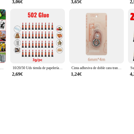
3,06€
3,65€
2
Listado-D--HQ TEMPLADO DE AZUL
10/20/50 Uds tienda de papelería uñas 502 adhesivo fuerte instantáneo súper líquido Universal reparación de zapatos pegamento de cianoacrilato 1 g/unidad
Cinta adhesiva de doble cara transparente para manualidades, rodillo adhesivo de doble cara para álbum de recortes, papelería creativa, suministros escolares, 6m x 6mm
2,69€
1,24€
4