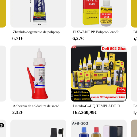
ric, paper, or other materials, this adhesive is designed to provide a durable ho
t versatility. The user-friendly design with an easy-to-apply nozzle makes it suit
urfaces, making it a valuable addition to your crafting supplies. The precise appl
GLU para pegamento de polipropileno ABS PVC PP directamente y rápido
Zhanlida-pegamento de polipropileno PP PE EVA POM PU, plástico, impermeable, suave, PVC fuerte, 110ML
FIXWANT PP Polipropileno/PPT/PC Policarbonato/TPE/TPU/ACRILICO/Pegamento especial ABS para plástico sin tratamiento
6,71€
6,27€
5
r a reliable adhesive, our pegamento polipropileno is the perfect choice. Its who
urable hold and strong bonding properties make it a must-have for any crafting 
xi para reparación de zapatos, pasta térmica 502, plástico, Metal, adhesivo fuerte Uv para el hogar, 3/12 piezas
Adhesivo de soldadura de secado rápido, pegamento de reparación potente, sellador Universal, relleno de soldadura líquida para madera, Metal y plástico, 150/100/50g
Listado-C--HQ TEMPLADO DE AZUL
2,32€
162.260,99€
1