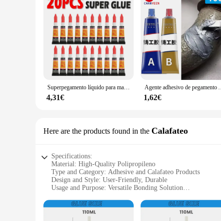
Superpegamento líquido para madera, goma, Metal, vidrio, cianoacrilato, adhesivo para tienda de papelería, Gel para uñas, 502 de cuero de unión fuerte instantánea, 20 Uds.
Agente adhesivo de pegamento AB súper reparador, fácil de fundir para varillas de Metal y al
4,31€
1,62€
Calafateo
Here are the products found in the
Specifications:
Material: High-Quality Polipropileno
Type and Category: Adhesive and Calafateo Products
Design and Style: User-Friendly, Durable
Usage and Purpose: Versatile Bonding Solution
Performance and Property: Strong, Resilient Adhesion
Quantity: Available in Bulk Sets
Features: