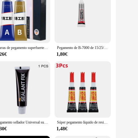
nsures a lasting bond, making it perfect for a wide range of
-friendly design makes it accessible to professionals and DIY
e solution at an affordable price. The bulk sets available
sets are designed to cater to the diverse needs of customers,
Barras de pegamento superfuertes para reparación de Metal líquido, sellador impermeable para techo, soldadura impermeable, tipo AB
Pegamento de B-7000 de 15/25/50/110ml, adhesivo de T-8000, reparación de resina epoxi, pegamento líquido para pantalla táctil de teléfono móvil, pegamento adhesivo artesanal para joyería
,26€
1,80€
nvironmental conditions, making it ideal for both indoor and
he test of time. Its versatility extends to a variety of
g for a reliable adhesive solution. Whether you're a
Pegamento sellador Universal superfuerte, pegamento de secado rápido, calafateo para Metal, vidrio, goma, cerámica, porcelana, madera y cuero
Súper pegamento líquido de resina epoxi para reparación de zapatos, pasta térmica 502, plástico, Metal, adhesivo fuerte Uv para el hogar, 3/12 piezas
,30€
1,48€