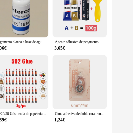
Pegamento blanco a base de agua para herramientas de cuero, adhesivo para billetera, bolso artesanal
Agente adhesivo de pegamento AB súper reparador, 15-100g, fácil de fundir para varillas de Metal, aluminio, acero inoxidable, cobre, hierro, plástico, herramienta de soldadura en frío
,06€
3,65€
10/20/50 Uds tienda de papelería uñas 502 adhesivo fuerte instantáneo súper líquido Universal reparación de zapatos pegamento de cianoacrilato 1 g/unidad
Cinta adhesiva de doble cara transparente para manualidades, rodillo adhesivo de doble cara para álbum de recortes, papelería creativa, suministros escolares, 6m x 6mm
,69€
1,24€