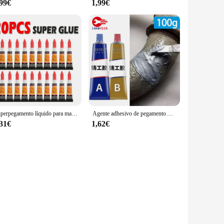
,99€
1,99€
Superpegamento líquido para madera, goma, Metal, vidrio, cianoacrilato, adhesivo para tienda de papelería, Gel para uñas, 502 de cuero de unión fuerte instantánea, 20 Uds.
Agente adhesivo de pegamento AB súper reparador, fácil de fundir para varillas de Metal y aluminio, acero inoxidable, cobre, hierro, plástico, herramienta de soldadura en frío, 20-100g
,31€
1,62€