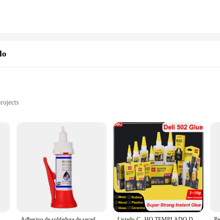
lo
rojects
holesale and retail purchase
r crafters
r anyone involved in DIY projects or crafting. Its robust construction and hig
onomic design of the dispenser ensures comfortable handling, reducing hand fatig
sive needs.
er a strong adhesive bond, ensuring your creations stay put. Its performance a
fabric, or other materials, this dispenser's adhesive capabilities are versatile e
ails, creating lasting memories, or even for professional applications.
xi para reparación de zapatos, pasta térmica 502, plástico, Metal, adhesivo fuerte Uv para el hogar, 3/12 piezas
Adhesivo de soldadura de secado rápido, pegamento de reparación potente, sellador Universal, relleno de soldadura líquida para madera, Metal y plástico, 150/100/50g
Listado-C--HQ TEMPLADO DE AZUL