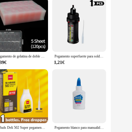
Pegamento de gelatina de doble cara para Uñas postizas, cinta adhesiva transparente para arte de uñas, pegatinas reutilizables DIY, accesorios para uñas de manicura
Pegamento superfuerte para soldadura de plástico, madera, Metal, vidrio, cerámica, reparación de joyas, aceitoso, multifuncional, Original
,39€
1,21€
1-3uds Deli 502 Super pegamento instantáneo de secado rápido cianoacrilato adhesivo cuero caucho madera Metal fuerte enlace 15g herramienta de pegamento líquido
Pegamento blanco para manualidades, adhesivo de látex lavable para manualidades de papel hecho a mano, suministros de papelería escolar para estudiantes, 40ML