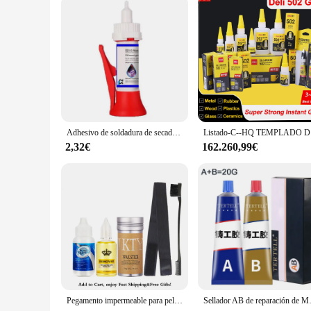
Adhesivo de soldadura de secado rápido, pegamento de reparación potente, sellador Universal, relleno de soldadura líquida para madera, Metal y plástico, 150/100/50g
Li
2,32€
162.260,99€
Pegamento impermeable para peluca de encaje frontal, 38ml, pegamento líquido adhesivo para el cabello, palo de cera para peluca, tinte de encaje, Spray, banda elástica de fusión
Sellador AB de reparación de Metal, Adhesivo