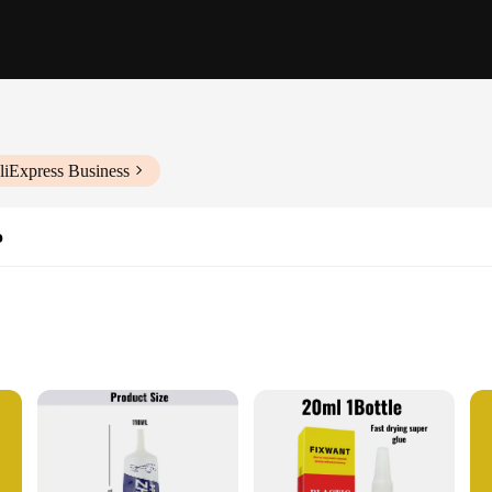
liExpress Business
o
als
n
pileno, a liquid adhesive that stands out in the crafting and DIY world. The h