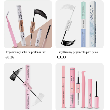
Pegamento y sello de pestañas individuales, extensión de pestañas DIY, removedor de pegamento, Kit de 5ml, 10ml
FinyDreamy pegamento para pestañas, pegamento para pestañas de un solo grupo segmentado, tira adhesiva libre de látex de visón falso, sellador de pestañas de secado rápido
€8.26
€3.33