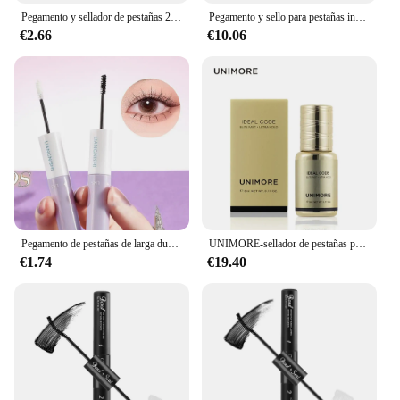
Pegamento y sellador de pestañas 2 en 1, pegamento de secado rápido, resistente al agua, fuerte sujeción, para RACIMO
Pegamento y sello para pestañas individuales, juego de maquillaje con delineador de ojos, superfuerte, 5ml, 10ml
€2.66
€10.06
Pegamento de pestañas de larga duración, pegamento para extensión de pestañas DIY, sellador suave de secado rápido, resistente al agua, DIY10 ML
UNIMORE-sellador de pestañas profesional de secado rápido, 0.5S, pegamento de extensión de pestañas, resistente al agua, líquido de fijación, superadhesivo
€1.74
€19.40