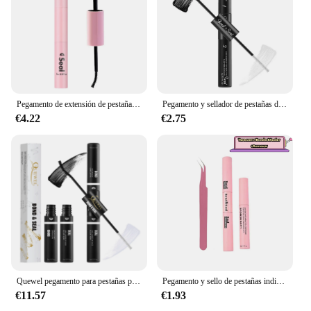
Pegamento de extensión de pestañas de doble cabeza, estilo de larga duración y pegamento no irritante con sellador transparente para práctica de pestañas postizas
Pegamento y sellador de pestañas de secado rápido, 1 piezas, resistente al agua, fuerte sujeción
€4.22
€2.75
Quewel pegamento para pestañas postizas, adhesivo de secado rápido, resistente al agua, bajo olor, 10ml
Pegamento y sello de pestañas individuales, extensión de pestañas superfuerte, removedor de pegamento, Kit de pinzas de 5ml, 10ml
€11.57
€1.93