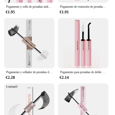
Pegamento y sello de pestañas individuales, extensión de pestañas superfuerte, removedor de pegamento, Kit de pinzas de 5ml, 10ml
Pegamento de extensión de pestañas de doble cabeza, adhesivo y sello, fijación fuerte sin manchas, sellador transparente, accesorios de maquillaje
€1.95
€1.91
Pegamento y sellador de pestañas de secado rápido, pegamento de pestañas de secado rápido, resistente al agua, pegamento de racimo de sujeción fuerte
Pegamento para pestañas de doble cabeza, accesorio de maquillaje, resistente al agua, secado rápido, sellador transparente, 2 piezas
€2.28
€2.14