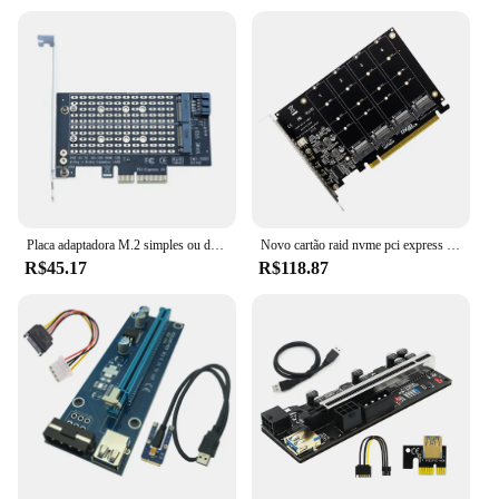
Placa adaptadora M.2 simples ou dupla, NVME, NGFF para Pcie 4x, SSD, B, M Key Support, PCI Express 3.0, 2230-2280, Discos rígidos
Novo cartão raid nvme pci express 4.0 x16 para 4 portas adaptador de placa de expansão nvme 4x32gbps m.2 nvme ssd m chave pci-e split card riser
R$45.17
R$118.87