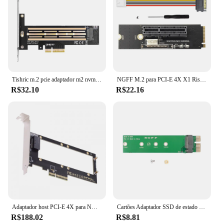
Tishric m.2 pcie adaptador m2 nvme ssd para pcie 4x conversor m-chave pci express x4/8/16 riser cartão de expansão do computador adicionar em cartões
NGFF M.2 para PCI-E 4X X1 Riser Card, LED Indicador de Tensão para GPU BTC Mineração
R$32.10
R$22.16
Adaptador host PCI-E 4X para NVMe Régua, 1U GEN-Z EDSFF, SSD curto, E1.S com dissipador de calor, adaptador transportador, 4X
Cartões Adaptador SSD de estado sólido M.2, Suporte a Protocolo NVME, PCIE, 1X, 4X, 8X, 16X, Placa de Expansão para Windows, Linux, M-KEY, 2230, 2242
R$188.02
R$8.81