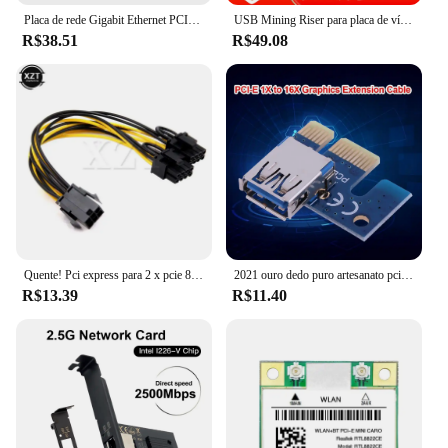
Placa de rede Gigabit Ethernet PCIE, Adaptador PCI Express X1 para RJ45, 10 Mbps, 100 Mbps, 1000Mbps, Chip RTL8111H, Placas LAN para desktop, PC
USB Mining Riser para placa de vídeo, PCI Express X16, temperatura tensão 3, RGB LED 6 P, VER016, PCIE 016, V016, 1-10pcs
R$38.51
R$49.08
Quente! Pci express para 2 x pcie 8 (6 + 2) pin motherboard para placa de vídeo, pci-e gpu vga splitter, cabo de alimentação
2021 ouro dedo puro artesanato pci express 1x para usb 3.0 adaptador fêmea para pcie riser bitcoin btc mineração azul
R$13.39
R$11.40