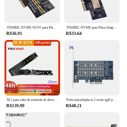
TISHRIC-NVME NGFF para Placa Adaptadora PCIE 4x, Cartão SSD, Conversão NVME SATA, PDM2-R2.0, M2, 2280, 2260, 2242, M.2
TISHRIC-NVME para Placa Adaptadora PCIE 4X, SSD, Cartão de Expansão Universal, Porta Única, 4X, 8X, 16X
R$36.91
R$33.64
M.2 para cabo de extensão de drive ssd nvme, suporte para cartão riser, chave m2, pci-e 3.0x4 pcie 4x, velocidade completa adt 32g/bps r44sf
Porta única/dupla m.2 nvme ngff para pcie 4x placa adaptadora interface chave b/m suporte pci express 3.0 2230 2242 2260 2280 m.2 ssd
R$139.99
R$48.21