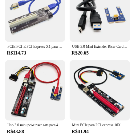
PCIE PCI-E PCI Express X1 para PCI Riser Cartão Bus Conversor Adaptador de Alta Eficiência Cabo USB 3.0 para PC Desktop ASM1083 Chip
USB 3.0 Mini Extender Riser Card Adapter, cabo de extensão para Bitcoin BTC Miner, PCI-E para PCIe PCI Express 1x a 16x, 60cm
R$114.73
R$20.65
Usb 3.0 mini pci-e riser sata para 4 pinos 6 pinos 16x extensor pcie riser adaptador placa de alimentação para portátil placa gráfica externa
Mini PCIe para PCI express 16X Riser para Laptop Placa Gráfica Externa EXP GDC BTC Antminer Mineiro mpCIe para slot PCI-e Placa de Mineração
R$43.88
R$41.94