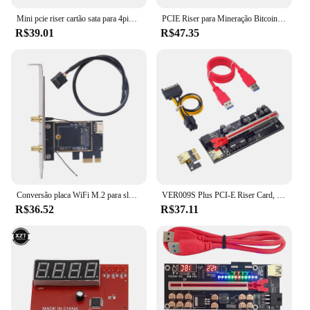
Mini pcie riser cartão sata para 4pin ide molex fonte de alimentação pci-e pci express 1x a 16x cabo usb 3.0 para mineração de máquina btc mineiro
PCIE Riser para Mineração Bitcoin, Cabo, GPU, PCI Express X16, Placa de Vídeo, USB 3.0, Cabo, 010 010X, VER010X, 010S Plus
R$39.01
R$47.35
Conversão placa WiFi M.2 para slot PCIe Adaptadores placa WiFi PCIe Conversão PCIe T3EB
VER009S Plus PCI-E Riser Card, 009S Plus, PCIE X1 a X16, 4Pin, alimentação 6Pin, 60cm, cabo USB 3.0 para GPU Mining, GPU, Novo
R$36.52
R$37.11