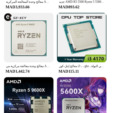
جديد AMD R5 5500 Ryzen 5 5500 3.6 GHz 6-Core 12-الموضوع CPU المعالج 7NM L3 = 16M 100-000000457 المقبس AM4 جديد ولكن بدون برودة
معالج وحدة المعالجة المركزية AMD-rryzen 5 7600X ، R5 7600X ، GHz ، 6-Core ، 12-Thread ، PCIE ، W ، 5 نانومتر ، L3 = 32 متر ،-، لغا, AM5, الألعاب
MAD3,933.66
MAD893.62
معالج إنتل-كور i3 ، ، ghz ، ثنائي النواة ، sr1pl ، lga من ، cpu
معالج وحدة معالجة مركزية من AMD Ryzen 5 سداسي النواة بخيط 12 ، R5 5600X ، GHz ، 7 نانومتر ، 65 واط ، L3 = 32 م ، شمع ، مقبس AM4
MAD1,442.74
MAD115.11