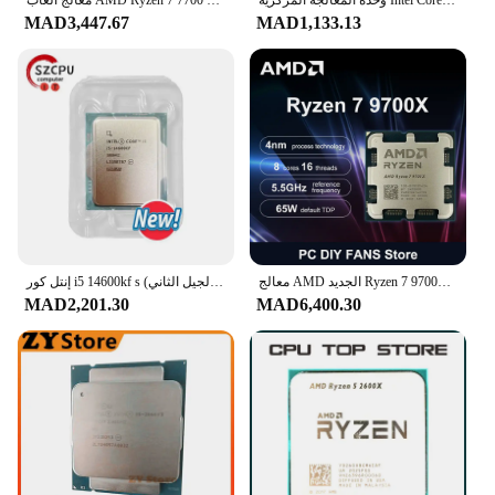
MAD3,447.67
MAD1,133.13
معالج AMD الجديد Ryzen 7 9700X R7 9700X وحدة المعالجة المركزية لألعاب سطح المكتب 5.5 جيجا هرتز 8-Core 16-Thread L3=32M Game Cache Zen 5 مقبس AM5 بدون مروحة
إنتل كور i5 14600kf s (الجيل الثاني) ghz 14-core 20-thread cpu l3 = 24m w lga بدون مبرد
MAD2,201.30
MAD6,400.30