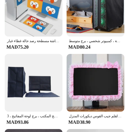
غطاء مقاوم للأتربة ومقاوم للماء بسحاب ، غطاء واقي للمضيف للخدمة الشاقة ، كمبيوتر شخصي ، برج متوسط
جديد الكرتون المنزل شاشة حاسوب مكتبي أقراص غطاء شاشة مسطحة رصد حالة غطاء غبار TV محمول حماة لينة بطانة
MAD75.20
MAD80.24
الدانتيل النسيج الكمبيوتر غطاء إطاري شاشة رصد غطاء غبار مع مرونة القلم جيب القوس ديكورات المنزل
غطاء غبار لشاشة سطح المكتب ، برج لوحة المفاتيح ، 3
MAD93.86
MAD38.90