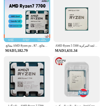
AMD Ryzen 5 5500 معالج وحدة المعالجة المركزية R5 5500 100% العلامة التجارية الجديدة 6-Core المقبس AM4 65 واط سطح المكتب لعبة الكمبيوتر وحدة المعالجة المركزية دون مروحة تبريد
معالج AMD Ryzen pu ، R7 ، معالج Am5 ماركة ، 5NM ، L3 = 32M ، 65W ، TDP لـ DDR5 ، B650m ، Aorus ، AX ، wi-fi
MAD5,182.79
MAD1,631.34
وحدة المعالجة المركزية Intel Core i3 12100F الجديدة i3-12100F 3.3 جيجا هرتز 4-Core 8-Thread 65W LGA 1700
معالج ألعاب AMD Ryzen 7 7700 جديد تمامًا 5.3 جيجا هرتز 8-Core 16-Thread 40 ميجابايت كاش 5NM TDP 65 وات مقبس AM5 مع رسومات