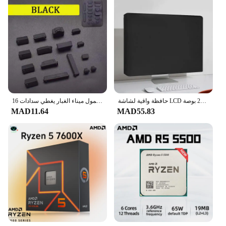
حافظة واقية لشاشة LCD من القماش المقاوم للماء ، ملحقات قابلة للغسل ، أجهزة الكمبيوتر المكتبية المنزلية ، غطاء غبار شاشة الكمبيوتر ، 21 بوصة ، 24 بوصة ، 28 بوصة
16 قطعة/المجموعة مكافحة الغبار المقابس الكمبيوتر المحمول ميناء الغبار المقابس محمول ميناء الغبار يغطي سدادات USB ميناء HDMI RJ45 واجهة غطاء
MAD11.64
MAD55.83