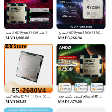
معالج AMD Ryzen 5 5600 R5 5600 5000 Series 6-Core 12-Thread 3.5 جيجا هرتز وحدة المعالجة المركزية 7NM L3=32M مقبس AM4 DDR4 جديد ولكن بدون مبرد
جديد AMD Ryzen 5 8400F جديد R5 8400F 6 النوى 12 موضوع 4.2 جيجا هرتز معالج سطح المكتب المقبس AM5 وحدة المعالجة المركزية الألعاب Processo ولكن لا مروحة
MAD1,906.08
MAD3,266.94
معالج كمبيوتر مكتبي جديد AMD R5 8400F Ryzen 5 8400F 6 النوى 12 خيط 4.2 جيجا هرتز مع وحدة المعالجة المركزية بمقبس AM5
معالج اكيمو E5 V4 ، 14 Core ، 50 MB ، L3 Cache ، W ، SR2N7 ، LGA-3 ، دعم اللوحة الأم X99
MAD165.82
MAD1,379.00