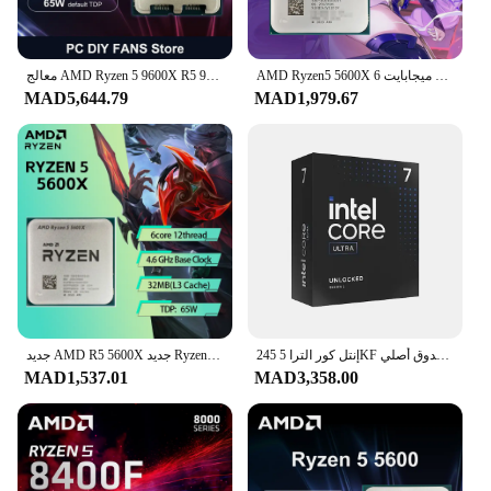
AMD Ryzen5 5600X 6 كور 12 خيط 32 ميجابايت L3 كاش AM4 PCIe ® 4.0 DDR4 Ryzen 5000 Series 65W وحدة المعالجة المركزية للألعاب المكتبية
معالج AMD Ryzen 5 9600X R5 9600X 5.4 جيجا هرتز 6-Core 12-Thread 38 ميجابايت لعبة كاش 4NM 65 واط مقبس AM5 وحدة المعالجة المركزية الرسومات المتكاملة بدون مروحة
MAD5,644.79
MAD1,979.67
إنتل كور الترا 5 245KF وحدة معالجة مركزية ، بحيرة أرلو ، صندوق أصلي
جديد AMD R5 5600X جديد Ryzen 5 5600X 3.7 جيجا هرتز 6-Core 12-Thread CPU 7NM 65W L3=32M جديد ولكن بدون مروحة لعبة كاش
MAD1,537.01
MAD3,358.00