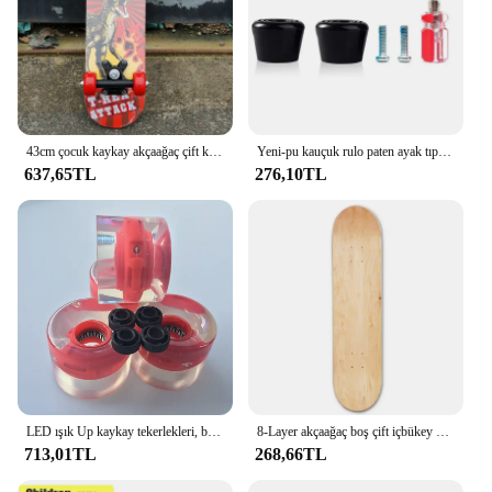
43cm çocuk kaykay akçaağaç çift kaya paten kurulu çocuk Patin çocuklar kaykay karikatür etiket paten çocuklar Longboard
Yeni-pu kauçuk rulo paten ayak tıpalar 1 çift vidalar ile, çift sıralı paten fren kafası, dört tekerlekli paten fren
637,65TL
276,10TL
LED ışık Up kaykay tekerlekleri, boş Pro, 22 "paten balık kurulu Longboard, 60x45mm, 1 takım (4 adet)
8-Layer akçaağaç boş çift içbükey 79x19cm kaykaylar doğal güverte kaykaylar güverte ahşap akçaağaç 8 inç çift Rocker paten kurulu
713,01TL
268,66TL