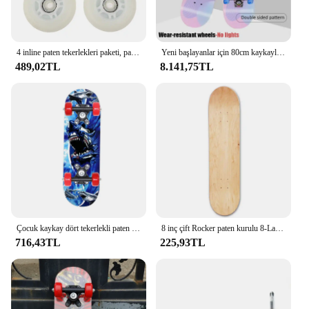
4 inline paten tekerlekleri paketi, paten, hokey patenleri, 72, 76, 80 mm
Yeni başlayanlar için 80cm kaykaylar akçaağaç çift tekme içbükey Longboards yetişkinler için kaykay gençler çocuklar Pro komple paten panoları
489,02TL
8.141,75TL
Çocuk kaykay dört tekerlekli paten kurulu çocuk Scooter Longboard kasnak tekerlek çift Rocker akçaağaç kaykay alaşım Roller Board
8 inç çift Rocker paten kurulu 8-Layer akçaağaç boş çift içbükey 79x19cm kaykaylar doğal güverte kaykaylar güverte ahşap akçaağaç
716,43TL
225,93TL