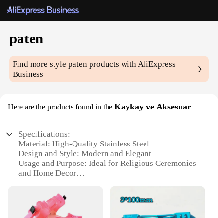
paten
Find more style
paten
products with AliExpress
Business
Kaykay ve Aksesuar
Here are the products found in the
Specifications:
Material: High-Quality Stainless Steel
Design and Style: Modern and Elegant
Usage and Purpose: Ideal for Religious Ceremonies
and Home Decor
Type and Category: Patens and Accessories
Performance and Property: Durable and Heat-
Resistant
Parts and Accessories: Includes a Paten and