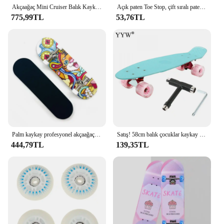
Akçaağaç Mini Cruiser Balık Kaykay Güverte Profesyonel Balık Kurulu Dört Tekerlekli Tek Rocker 7 Katmanlı DIY Paten Kurulu
Açık paten Toe Stop, çift sıralı paten ayak Stoppers, paten
775,99TL
53,76TL
Palm kaykay profesyonel akçaağaç parmak kaykay yaratıcı Mini çift çarpık parmak kaykay tüm kurulu parmak paten
Satış! 58cm balık çocuklar kaykay tek Rocker paten tahtası mavi plastik otoyol fırçası sokak yetişkin kaykay Scooter hediye
444,79TL
139,35TL