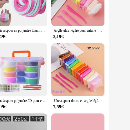
und is designed to cater to a wide range of creative
 and adults, making it an excellent choice for educational
Pâte à spoer en polymère Lizun, jouets moelleux, fournitures de slime, argile molle bricolage, lumière édictée, ticine, pâte à spoer, breloques, 80ml
Argile ultra-légère pour enfants, 36 couleurs, séchage à l'air, magique, marijuana, avec outils, ticine, bricolage, ensembles de pâte à jouer, jouets pour enfants, cadeau d'anniversaire
 pliable nature allows for intricate detailing, while its
,49€
3,19€
xact hue needed for your project, whether it's a lifelike
 home, and its performance is consistent across various
performance and property make it an indispensable tool for
Pâte à spoer polymère 5D pour enfants, 12/24/36 couleurs, séchage à l'air, ticine, marijuana, jouet pour enfants, cadeaux
Pâte à spoer douce en argile légère pour enfants, jouet à spoer, pâte à spoer douce, gomme à main, séchage à l'air, bricolage, cadeaux, 36 documents, ensemble
,99€
7,59€