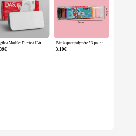
Argile à Modeler Durcie à l'Air pour Enfant, Matériel de Bricolage Fait à la Main, Sans Pâtisserie, 250/500g
Pâte à spoer polymère 5D pour enfants, 36 couleurs, séchage à l'air, édicté, ticine, marijuana, argile, jouet, lumière, slime, cadeau
,89€
3,19€