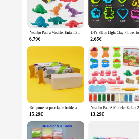
The pate a modeler is a must-have for artists and hobbyists s
endeavors, from intricate figurines to intricate architectura
settings or family-friendly crafting activities.
**Versatility and Ease of Use**
Yeahbo Pate à Modeler Enfant 3 Ans, Pâte à Modeler Accessoire avec 6 Outils de Modélisation, Pate Polymere Dinosaure Jouet Enfant 4 5 Ans Fille Garçon
Whether you're a professional sculptor or a beginner exploring
6,79€
2,65€
durability ensures that your creations maintain their shape a
portrait or a whimsical landscape.
**Adaptable to Your Needs**
The pate a modeler is not just a product; it's a tool that ada
scenarios. Whether you're crafting small figurines or large-s
artists and hobbyists alike, ensuring that your creations are n
Sculpture en porcelaine froide, argile sèche à l'air, papier doux, plâtre, pierre à modeler, poudre, argile, durcissement à l'air sec, Statue de Sculpture à faire soi-même
15,29€
13,29€