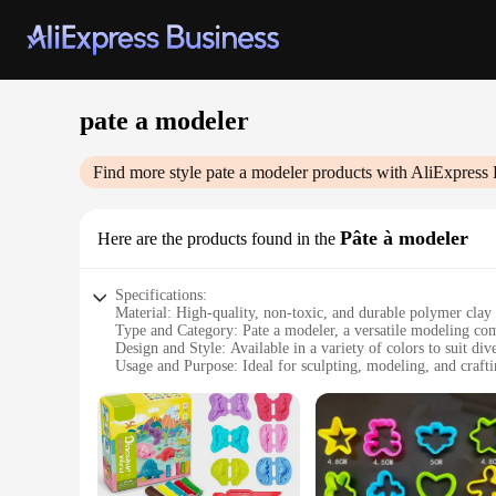
pate a modeler
Find more style
pate a modeler
products with AliExpress 
Pâte à modeler
Here are the products found in the
Specifications:
Material: High-quality, non-toxic, and durable polymer clay
Type and Category: Pate a modeler, a versatile modeling c
Design and Style: Available in a variety of colors to suit dive
Usage and Purpose: Ideal for sculpting, modeling, and crafti
Performance and Property: Easy to shape, holds detail well, 
Parts and Accessories: Comes with essential tools for sculpt
Features:
|Wholesale|
**Unleash Your Creativity**