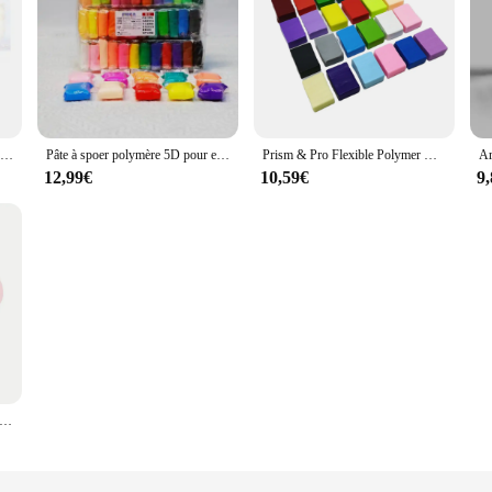
Pâte à spoer polymère super légère, 36 documents, sèche à l'air, avec 3 outils, douce et créative, jouets de bricolage pour enfants, cadeaux
Pâte à spoer polymère 5D pour enfants, 36 couleurs, séchage à l'air, édicté, ticine, marijuana, argile, jouet, lumière, slime, cadeau
Prism & Pro Flexible Polymer Marijuana ing Argile, Four Bake Clay, Learning and TariStaacquering Good, Jewelry, 24 PC/Lot
12,99€
10,59€
9
uffy Slime Kit Charm, Soft Mastic, DIY Sludge, Birthday Gift Toys, Addicted Ticine, Marijuana Clay, 70ml