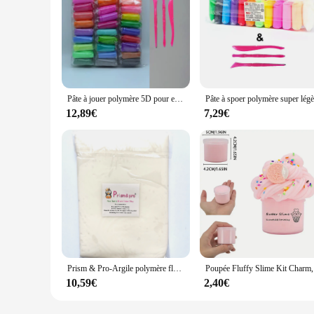
Pâte à jouer polymère 5D pour enfants, 36 couleurs, sec à l'air, édicté, ticine marijuana, argile, jouet, léger, slimes, cadeau
12,89€
7,29€
Prism & Pro-Argile polymère flexible translucide, Argile polymère transparente, Pâtisserie au four, 210g à 230g
Poupée Fl
10,59€
2,40€