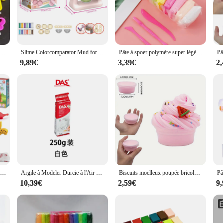
eeking to bring their imaginative visions to life. This versatile modeling compo
l models. Its non-toxic composition ensures a safe environment for both children
DIY Slime Light Clay Flower for Children, Animal Letter and Number Modl Tool, Addicted ticine marijuana ing, Plastic Sculpture, Play Pâte Toy for peuv
Slime Colorcomparator Mud for Children, Pâte à fumer, Pâte à spoer, Argile à fumer, Jouets créatifs pour enfants
Pâte à spoer polymère super légère, 36 documents, sèche à l'air, avec 3 outils, douce et créative, jouets de bricolage pour enfants, cadeaux
 the art of modeling, the pate a modeler's ease of use is unparalleled. The clay's
9,89€
3,39€
2
nd form over time. The color selection available ensures that you can match the e
pts to your creative process. It's perfect for use in classrooms, workshops, or at
cale models, the pate a modeler sets the stage for your artistic expression. Its 
ot only beautiful but also long-lasting.
Yeahbo Pate A Modeler Enfant 2 Ans, Jouet Enfant 3 4 5 Ans Garçon Fille, Cadeau pour Enfants Fille Garçon, Pâte à Modeler avec 14 Outils Dinosaure & Animal, Accessoire Pate A Modeler Montessori
Argile à Modeler Durcie à l'Air pour Enfant, Matériel de Bricolage Fait à la Main, Sans Pâtisserie, 250/500g
Biscuits moelleux poupée bricolage, faux gâteau super doux, non collant, fournitures de breloques slime, jouets de modélisation de ticine édictés, cadeau d'anniversaire, 2.03oz
10,39€
2,59€
9