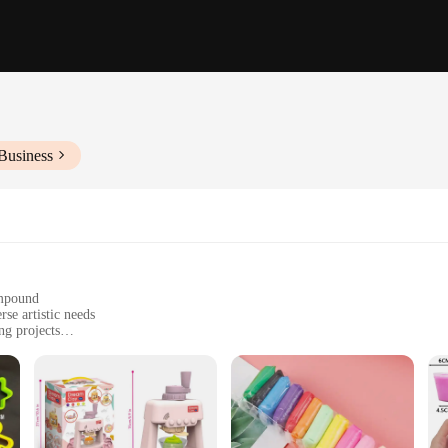
Business
ompound
rse artistic needs
ng projects
and dries to a smooth finish
ing and modeling