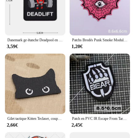
Danemark ge étanche Deadpool en PVC, patch crochet et boucle 3D, autocollant de casquette de brassard, autocollant de sac à dos, patch Warlock Air Spot, vente en gros
Patchs Brodés Punk Smoke Modules Seton pour Vêtements, Autocollants, Tête de Mort d'Horreur, Patch de Couture pour Veste
3,59€
1,20€
Gilet tactique Kitten Teclaser, coupe Tecblack et blanc
Patch en PVC IR Escape From Tarkov pour sac à dos, autocollants DulStickers, patchs de broderie pour vêtements, badges USEC Bear Moral Hook and Loop
2,66€
2,45€