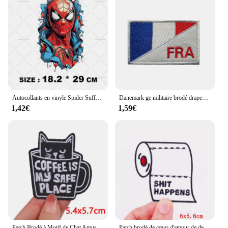
Autocollants en vinyle Spider Suffolk pour vêtements, transfert de chaleur, patch punk, appliques lavables, bricolage, cool, impression avant
Danemark ge militaire brodé drapeau français, badge militaire brodé à coudre, crochet et boucle
1,42€
1,59€
Patch Brodé à Motif de Chat Amusant et Avocat pour Vêtement, Dessin Animé, Couture, Fer à Repasser, Autocollant
Patch brodé de cœur d'amour de dessin animé sur vêtements, patchs thermoadhésifs pour vêtements, vestes, bricolage, fer sur patchs, Badge d'appareil photo cousu