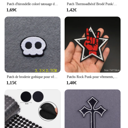
Patch d'hirondelle coloré tatouage d'oiseau moineau brodé fer sur application tissu robe Scrapbooking 1 paire
Patch Thermoadhésif Brodé Punk/Cœur pour Vêtements, Dessin Animé, Bouteille, Couture, Bricolage
1,69€
1,42€
Patch de broderie gothique pour vêtements, patchs thermoadhésifs pour vêtements, bricolage, Patch Sexy, fer sur patchs, Badges sur décor de sac à dos
Patchs Rock Punk pour vêtements, broderie à rayures, crâne, Badge fantôme pour vêtements, veste, jean, décor de motard pour toujours
1,15€
1,40€