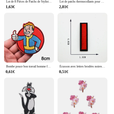
Lot de 8 Pièces de Patchs de Styliste en Vrac pour Vêtements, Broderie Adhésive Thermique, à Coudre
Lot de patchs thermocollants pour vêtements, broderie mignonne, tissu à rayures florales, coudre, designer, pack mixte en vrac, détruire Andriron, 32 pièces
1,63€
2,81€
Bombe pouce bon travail homme fer sur patchs brodés vêtements Fallout Patch pour vêtements vêtements accessoires
Écusson avec lettres brodées noires et rouges, pour vêtements d'enfants, sacs, couture, nom, Logo, Badge, Diy
0,61€
0,51€