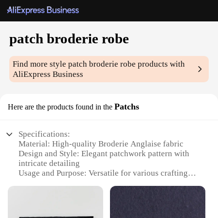
patch broderie robe
Find more style
patch broderie robe
products with
AliExpress Business
Patchs
Here are the products found in the
Specifications:
Material: High-quality Broderie Anglaise fabric
Design and Style: Elegant patchwork pattern with
intricate detailing
Usage and Purpose: Versatile for various crafting
projects, from clothing to home decor
Shape or Size: Available in a range of sizes to suit
different needs
Performance and Property: Durable and easy to