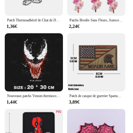
Patch Thermoadhésif de Chat de Dessin Animé Amusant, Broderie d'Animaux sur Vêtements, Danemark ges Appliqués pour Enfants
Patchs Brodés Sans Fleurs, Autocollants à Coudre sur Fer, Bricolage, Patchwork Fait Main, Artisanat, Appliques en Tissu, 10 Pièces
1,36€
2,24€
Nouveaux patchs Venom thermocollants pour vêtements, impression de films Cool Smile Hero, autocollant sur t-shirt, badge décoratif, applique lavable
Patch de casque de guerrier Spartan Armor, Badge tactique brodé, autocollants sur vêtements avec crochet et boucle
1,44€
3,89€