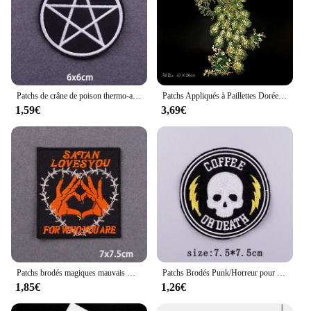
Patchs de crâne de poison thermo-adhésifs pour vêtements, patchs punk, applique de broderie bricolage, badge de veste, fer sur patchs
Patchs Appliqués à Paillettes Dorées, Thermocollant, Phénix, Paon, Fer sur Tissu, Broderie en Dentelle pour Robe, Cheongsam, 47x26cm
1,59€
3,69€
Patchs brodés magiques mauvais œil sur vêtements, patchs à repasser pour vêtements, Badge autocollant sur sac à dos, veste, Patch Fusible, DIY bricolage
Patchs Brodés Punk/Horreur pour Vêtements, Bricolage, Couture, Applique, Crâne de Démon, Fer sur Vêtements, Patch Fusible
1,85€
1,26€