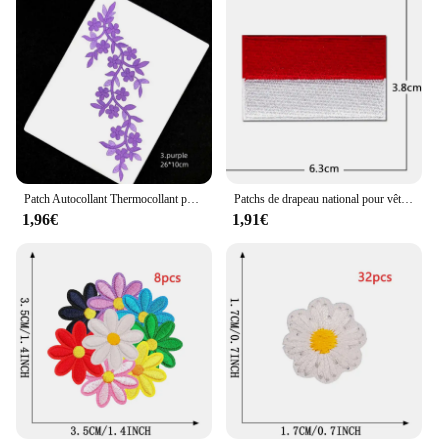
Patch Autocollant Thermocollant pour Vêtements, Applique Florale, Fleur de Prunier, Broderie, Fer sur Patchs pour Vêtements, Robe, 26x10cm
Patchs de drapeau national pour vêtements, patchs d'aviation par ordinateur, autocollant de vêtements à coudre, applique à repasser, tueur, Irlande du Nord, Norvège, Pologne, Moldavie
1,96€
1,91€