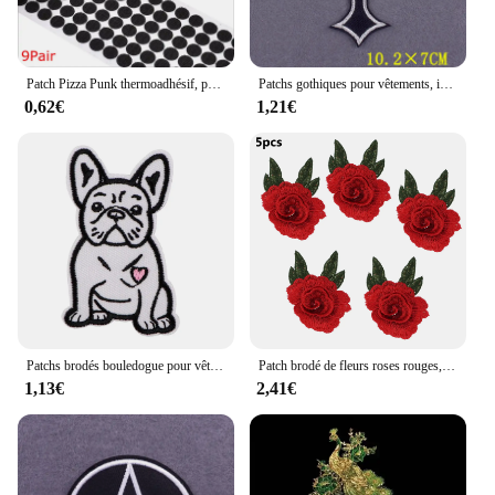
Patch Pizza Punk thermoadhésif, pour vêtements, broderie de crâne d'horreur, Applique de couture
Patchs gothiques pour vêtements, insignes croisés bricolage sur sac à dos, appliques de crâne, patchs thermoadhésifs pour vêtements, décor de rayure
0,62€
1,21€
Patchs brodés bouledogue pour vêtements, chien de compagnie mignon, fer sur patchs, robe bricolage, jeans, chapeau, accessoires de vêtements, autocollants appliqués
Patch brodé de fleurs roses rouges, robe, chapeau, sac, jean, appliques, artisanat, vêtements, accessoires, couture, 5 pièces, 10 pièces, 20 pièces
1,13€
2,41€