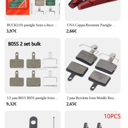
BUCKLOS pastiglie freno a disco Hydarulic in ceramica per SHIMANO B01S B05S 1/2/4/6/8/10 paia pastiglie freno MTB pastiglie freno a disco resistenti all'usura
UNA Coppia Resistente Pastiglie Dei Freni Della Bicicletta Silenziosa Bicicletta V Brake Pad Holder Scarpe Blocchi di Gomma Pad Per Lunga durata prestazioni
3,97€
2,66€
1/2 paia B01S B05S pastiglie freno a disco per bicicletta Pad in resina per Shimano MT200 M355 M395 M415 M445 M465 M495 M525 M575 C501 T615 M4050
2 paia Bicicletta Semi Metallo Resina Ceramica Pastiglie Dei Freni A Disco per Shimano B01S M375 M395 M416 M445 M446 M485 M486 M515 M525
9,32€
2,65€