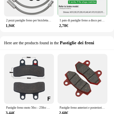
2 pezzi pastiglie freno per bicicletta ciclismo bici V pastiglie porta freno blocchi per scarpe freno per cerchione in gomma MTB pastiglie freno per bici Mute da strada
1 paio di pastiglie freno a disco per bicicletta pastiglie freno a disco idrauliche semi-metalliche per SHIMANO SRAM AVID HAYES Magura Formula e Scooter
1,94€
2,78€
Pastiglie dei freni
Here are the products found in the
Pastiglie freno moto 50cc - 250cc ATV Quad Go Kart pastiglie freno anteriori posteriori idrauliche per Scooter Dirt Pit Bike più cinesi
Pastiglie freno anteriori e posteriori per HYOSUNG GT125 RX125 RT125 GV125 GT250R GV250 RX400 GT650 GT650R GT650S pastiglie freno moto
3,44€
2,68€