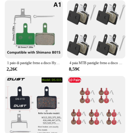
1 paio di pastiglie freno a disco Hydarulic MTB in ceramica strada per Shimano SRAM Magura accessorio ciclismo prestazioni durevoli e affidabili
4 paia MTB pastiglie freno a disco in resina per bicicletta per Shimano B01S M525 M515 T615 T675 M505 M495 M486 M485 M475 M465 M447 M446 M445 M416
2,26€
8,59€