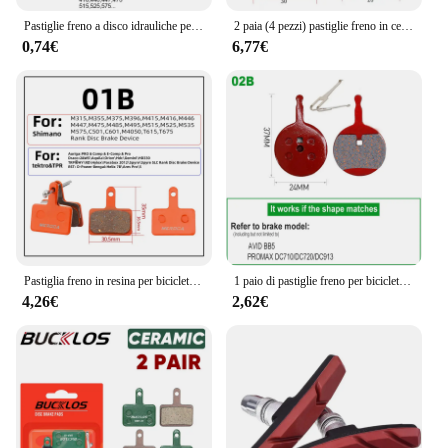
Pastiglie freno a disco idrauliche per bicicletta MTB per b01s SHIMANO SRAM AVID HAYES Magura ZOOM parti di bici da ciclismo pastiglie freno Semi-metalliche
2 paia (4 pezzi) pastiglie freno in ceramica a disco idraulico per bicicletta MTB per B01s SRAM AVID haymagura ZOOM parte bici da ciclismo
0,74€
6,77€
Pastiglia freno in resina per bicicletta Mtb per Shimano M375 M445 Mt200 Bb5 Bb7 pastiglie freno a disco idraulico per bici da strada di montagna
1 paio di pastiglie freno per bicicletta MTB Semi-metallo per B01s SHIMANO SRAM AVID HAYES Magura ZOOM parti per bici da ciclismo pastiglie freno a disco idraulico
4,26€
2,62€