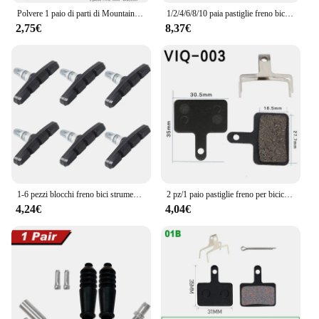
Polvere 1 paio di parti di Mountain Bike MTB per bicicletta Semi-metallica per bicicletta idraulica per SHIMANO XT XTR M315 SRAM Avid BB5 BB7 E1 E3
1/2/4/6/8/10 paia pastiglie freno bici resina organica MTB Mountain Cycling bici bicicletta pastiglie freno a disco sostituzione Scooter elettrico
2,75€
8,37€
1-6 pezzi blocchi freno bici strumenti parte ciclismo in gomma MTB Mountain Road bicicletta scarpe freno a V leggere pastiglie accessori per biciclette
2 pz/1 paio pastiglie freno per bicicletta resina Semi metallo resistenza all'attrito bici freno a disco bici resina freno a disco accessori per l'equitazione
4,24€
4,04€