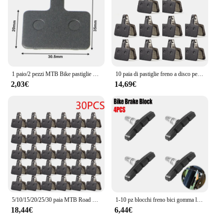
1 paio/2 pezzi MTB Bike pastiglie freno idrauliche per Shimano xt M445 355 395 Magura parti di biciclette ciclismo pastiglie freno a disco in resina organica
10 paia di pastiglie freno a disco per bicicletta in resina per Shimano B01S MT200 M400 MT500 M315 M525 M475 M495 M515 M975 M355 M375 MTB Bike Part
2,03€
14,69€
5/10/15/20/25/30 paia MTB Road Bicycle pastiglie freno a disco per SHIMANO M375 M445 M446 resina Semi-metallica ciclismo pastiglie freno parti
1-10 pz blocchi freno bici gomma leggera MTB Mountain Road bicicletta ciclismo V-Brake scarpe pastiglie Mute accessori per biciclette
18,44€
6,44€