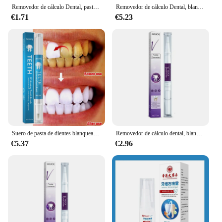
Removedor de cálculo Dental, pasta de dientes blanqueadora, prevención de brillo, eliminación de Periodontitis, mal aliento, cuidado de limpieza Dental
Removedor de cálculo Dental, blanqueamiento Dental en aerosol, pasta de dientes, limpieza, higiene bucal, eliminación de halitosis, manchas de placa, cuidado del aliento fresco
€1.71
€5.23
Suero de pasta de dientes blanqueadora V34, elimina las manchas de placa, higiene bucal, herramientas de blanqueamiento Dental, aliento fresco, cuidado de los dientes
Removedor de cálculo dental, blanqueamiento de dientes, eliminación de olores bucales, mal aliento, prevención de Periodontitis
€5.37
€2.96