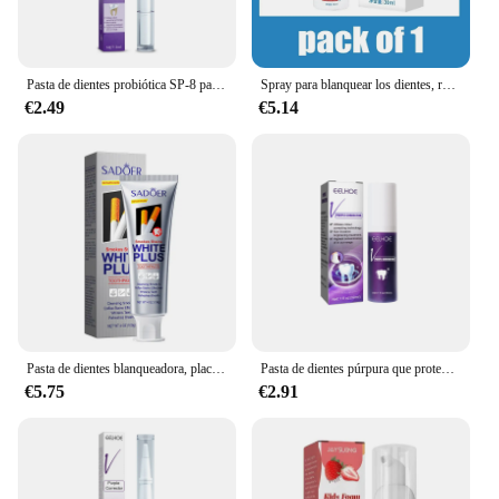
Pasta de dientes probiótica SP-8 para blanquear los dientes, elimina manchas, gestión del cuidado bucal, aliento fresco con sacarin DE SODIO, lactobacilos
Spray para blanquear los dientes, removedor de cálculo Dental, limpieza de pasta de dientes, higiene bucal, eliminación de manchas de placa de halinosis, aliento fresco, cuidado
€2.49
€5.14
Pasta de dientes blanqueadora, placa de eliminación rápida de humo, café, manchas de té, higiene bucal, blanqueamiento de aliento fresco, herramientas dentales, cuidado
Pasta de dientes púrpura que protege el aliento fresco, prevención de la caída de los dientes, eliminación de manchas de placa, crema de limpieza bucal reparadora
€5.75
€2.91