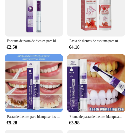
Espuma de pasta de dientes para blanqueamiento de dientes, producto de limpieza bucal que elimina eficazmente las manchas de los dientes, color morado, V34, 50ML
Pasta de dientes de espuma para niños, eliminación de manchas de dientes amarillas, protección Gingiva, blanqueamiento, limpieza profunda
€2.50
€4.18
Pasta de dientes para blanquear los dientes, pasta de dientes para eliminar rápidamente el humo, café, manchas de té, placa de higiene bucal, herramientas dentales de blanqueamiento de aliento fresco
Pluma de pasta de dientes blanqueadora V34, elimina las manchas de placa, limpieza de higiene bucal, herramientas dentales, aliento fresco, belleza, salud
€5.28
€3.98