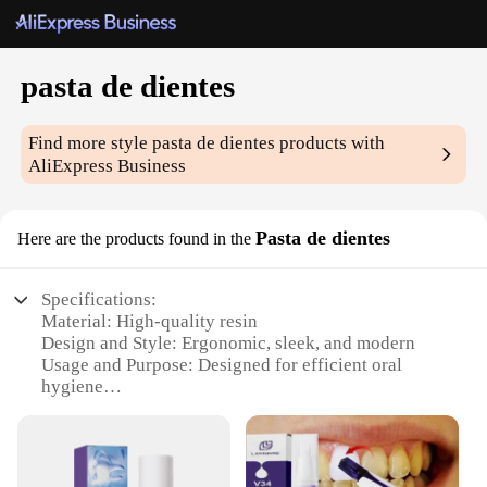
pasta de dientes
Find more style
pasta de dientes
products with
AliExpress Business
Pasta de dientes
Here are the products found in the
Specifications:
Material: High-quality resin
Design and Style: Ergonomic, sleek, and modern
Usage and Purpose: Designed for efficient oral
hygiene
Performance and Property: Effective plaque
removal
Parts and Accessories: Comes with a travel case for
easy storage