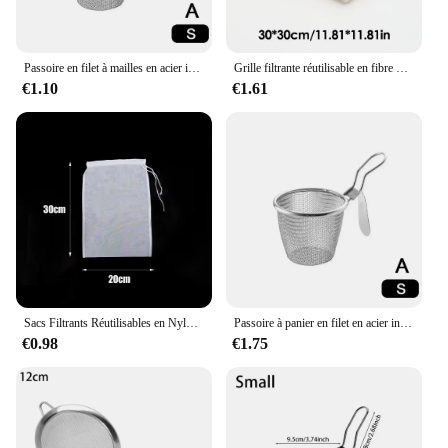
Passoire en filet à mailles en acier inoxydable, pot de cuisson à la cheville, outils d'ébullition à la vapeur, passoire chaude, égouttoir, E27, Pa X4V1
Grille filtrante réutilisable en fibre de coton pour le brassage à domicile, la bière au fromage, le ferment à domicile, le tofu, la maille, 5 pièces, 1 pièce
€1.10
€1.61
Sacs Filtrants Réutilisables en Nylon, Maille 100, pour Lait de Soja, Noix, Yogue, Thé, Café, Huile, Alimentaire, Presse, Grand Sac de Cuisine
Passoire à panier en filet en acier inoxydable, poignée chaude, cuiseur à vapeur à la cheville, passoire avec pot à bouillie, N4Z5
€0.98
€1.75