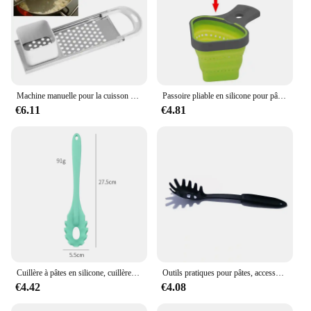
Machine manuelle pour la cuisson des pâtes, ustensile de cuisine avec lames en acier inoxydable
Passoire pliable en silicone pour pâtes, filet à spaghetti, panier de cuisson, outils de cuisine
€6.11
€4.81
Cuillère à pâtes en silicone, cuillère à pâtes, passoire, louche à spaghetti, cuillère à fente, ustensiles de cuisine à degré de chaleur, gadget de cuisine
Outils pratiques pour pâtes, accessoires de cuisine, cuillère à spaghetti, passoire, gadget en nylon
€4.42
€4.08