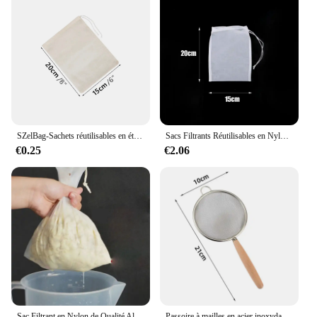
SZelBag-Sachets réutilisables en étamine pour griller le fromage, filtre à café signé, idéal pour le lait, les noix et le thé à froid
Sacs Filtrants Réutilisables en Nylon pour Lait, Soja, Yogan, Thé, Bière, Café, Huile, Nourriture, Filet de Proximité, Passoire de Cuisine, 100 Mailles
€0.25
€2.06
Sac Filtrant en Nylon de Qualité Alimentaire, Maille 100, pour Thé, Bière, Lait, Café, Huile, Filtrant de Cuisine
Passoire à mailles en acier inoxydable avec manche en bois, filtre fin pour les jus, les résidus et la farine, idéal pour la cuisson à la maison