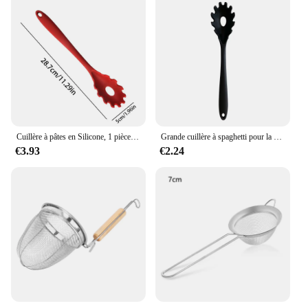
Cuillère à pâtes en Silicone, 1 pièce, cuillère à Spaghetti, passoire à nouilles résistantes à la chaleur, fente de louche, cuillère Drain, Gadget de table de cuisine
Grande cuillère à spaghetti pour la cuisine domestique, griffe en poudre de silicone, outil pour pâtes résistant à la chaleur, ustensiles de cuisine, 1 pièce
€3.93
€2.24