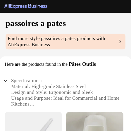
passoires a pates
Find more style
passoires a pates
products with
AliExpress Business
Pâtes Outils
Here are the products found in the
Specifications:
Material: High-grade Stainless Steel
Design and Style: Ergonomic and Sleek
Usage and Purpose: Ideal for Commercial and Home
Kitchens
Typical Adaptive Scenario: Versatile for Various
Dough Types
Shape or Size or Weight or Quantity: Available in
Sets for Efficient Use