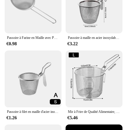
Passoire à Farine en Maille avec Poignée, en Acier Inoxydable, Outil de Cuisine, 7/8/10/12/14/16/18/20/22cm
Passoire à maille en acier inoxydable, ustensiles de cuisine, long manche, filtre à frire, panier, 1 pièce
€0.98
€3.22
Passoire à filet en maille d'acier inoxydable, passoire à la cheville, outils de cuisson des aliments, passoire à vapeur, Pa W9S0, E27
Mir à Frire de Qualité Alimentaire, Maille Fine Antiarina, Poignée Pliable Astronomique, Anti-brûlure, Degré de Chaleur, Résistant à la Rouille
€1.26
€5.46