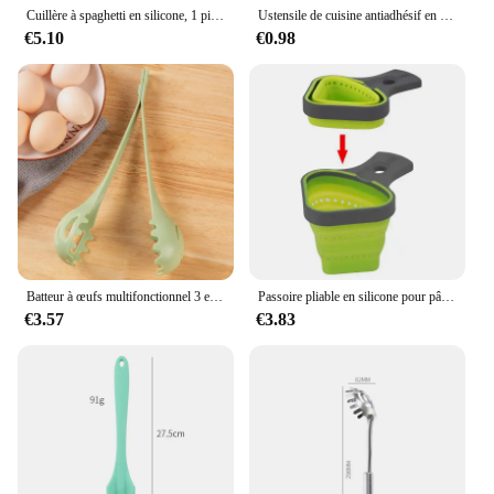
Cuillère à spaghetti en silicone, 1 pièce, serveur de pâtes, fourchette à nouilles, crépine, fendue, passoire à griffes de cuisine
Ustensile de cuisine antiadhésif en silicone, manche en bois de chambre, pâtes spaghetti pêche, ustensiles de cuisine domestique, poêle à poudre
€5.10
€0.98
Batteur à œufs multifonctionnel 3 en 1, fouet à boissons, agitateur de centre commercial, pinces à pâtes, spaghetti, poisson, pince à aliments, outils de cuisine
Passoire pliable en silicone pour pâtes, filet à spaghetti, panier de cuisson, outil de cuisine
€3.57
€3.83