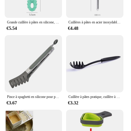
Grande cuillère à pâtes en silicone, outil de cuisine, ustensiles de cuisine, qualité alimentaire, degré de chaleur
Cuillères à pâtes en acier inoxydable, cuillère à spaghetti, passoire, gadget de cuisine, fente pour louche
€5.54
€4.48
Pince à spaghetti en silicone pour pâtes alimentaires, cuillère à pâtes, passoire, séparateur de blanc d'œuf, égouttoir, accessoires de cuisine
Cuillère à pâtes pratique, cuillère à pâtes, passoire, louche à spaghetti, cuillère à fente, passoire en nylon, gadget de cuisine
€3.67
€3.32