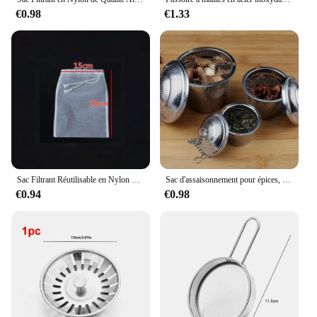
€0.98
€1.33
Sac Filtrant Réutilisable en Nylon pour Cuisine, Passoire pour Lait de Soja, Vin, Noix, Thé, Café, Huile, YogSigné
Sac d'assaisonnement pour épices, passoire à thé, couvercle enchaîné, boule en maille d'acier inoxydable, panier filtre à café, outils d'infuseur, passoire de cuisine
€0.94
€0.98