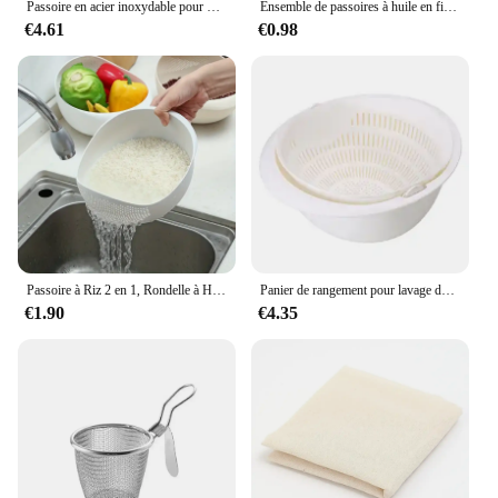
Passoire en acier inoxydable pour nouilles, spaghetti, panier, ustensiles de cuisine, maille
Ensemble de passoires à huile en fil d'acier inoxydable, tamis à maille fine, passoire à farine, outils de cuisson spectaculaire, accessoires de cuisine, 1 pièce, 3 pièces, 4 pièces
€4.61
€0.98
Passoire à Riz 2 en 1, Rondelle à Haricots, Passoire, Filles de Lavage pour 05/09/2018 et Fruits, Fournitures de Cuisine
Panier de rangement pour lavage de Fruits et légumes, Double égouttoir rotatif de cuisine, passoire, filtre de bol, outil de passoire
€1.90
€4.35