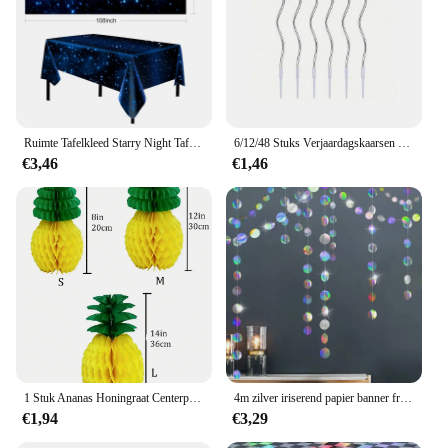
Ruimte Tafelkleed Starry Night Tafelkleed Decoraties Plastic Galaxy Tafel Cover Space Stars Thema Party Benodigdheden Voor Verjaardag
6/12/48 Stuks Verjaardagskaarsen Spiraal Taartkaarsen Lange Dunne Taartkaarsen Voor Bruiloft En Taartdecoratie
€3,46
€1,46
1 Stuk Ananas Honingraat Centerpieces Tissue Papier Ananas Tafel Opknoping Decoraties Voor Tropische Luau Hawaiian Jungle Party
4m zilver iriserend papier banner frozen feestartikelen verjaardagsdecoratie volwassen kinderen jongen meisje geslacht onthullen bruiloft decor
€1,94
€3,29