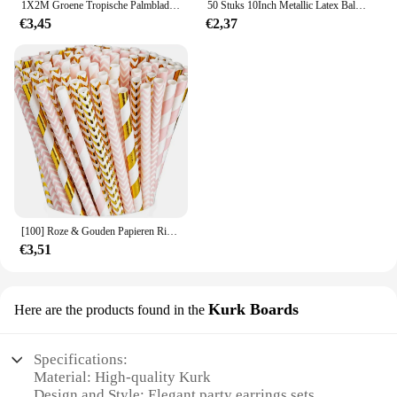
1X2M Groene Tropische Palmbladeren Tinsel Folie Franje Gordijnen Hawaiiaans Feest Achtergrond Tropische Jungle Feestversiering
50 Stuks 10Inch Metallic Latex Ballonnen Goud Zilver Chroom Ballon Bruiloft Decoraties Globos Verjaardag Feestartikelen
€3,45
€2,37
[100] Roze & Gouden Papieren Rietjes 100% Biologisch Afbreekbare Meervoudige Feestrietjes Voor Verjaardag, Bruiloft, Bruids, Babyshower
€3,51
Kurk Boards
Here are the products found in the
Specifications:
Material: High-quality Kurk
Design and Style: Elegant party earrings sets