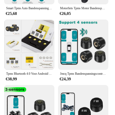
Smart Tpms Auto Bandenspanning Alarmsysteem Mobiele App Display Auto Security Alarmsysteem Druktemperatuurwaarschuwing
Motorfiets Tpms Motor Bandenspanning Monitoring Systeem Band Temperatuur Alarmsysteem Met Qc 3.0 Usb Oplader Voor Telefoon Tablet
€25,68
€26,05
Tpms Bluetooth 4.0 Voor Android/Ios Auto Alarm Monitor Sensor Bandenspanningsmeter Auto Intelligent Band Monitoring Systeem Extern
Jmcq Tpms Bandenspanningscontrolesysteem Bluetooth 5.0 Ipx7 Waterdichte Temperatuur Monitoring Alarm Externe Sensor
€38,99
€24,39