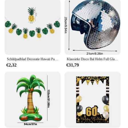
you're looking to add a pop of color to your
ensemble or keep it minimal with a subtle sparkle,
our collection offers a range of designs and styles to
suit your personal taste. The sets are available in a
variety of shapes and sizes, catering to different
body types and preferences. The durability and
resistance to tarnish ensure that your jewelry
remains as vibrant and eye-catching as the day you
bought it.
Schildpadblad Decoratie Hawaii Party Zomer Happy Birthday Party Safari Jungle Tropic Thema Decor Dinosaurus Thema Parti Decor
Klassieke Disco Bal Helm Full Glas Reflecterende Motorhelmen Spiegel Glitter Bal Helmen Hoed Voor Club Bar Party Cowboy
**A Gift That Speaks Volumes**
€2,32
€31,79
These sets make for an excellent gift for friends,
family, or even as a treat for yourself. The sets are
complete, making it easy for the recipient to mix
and match pieces to create their own unique look.
With the option to purchase wholesale, vendors and
suppliers can offer a diverse range of partij
oorringen to their customers, ensuring that
everyone can find something that suits their style.
Whether you're looking to elevate your personal
collection or expand your inventory for your