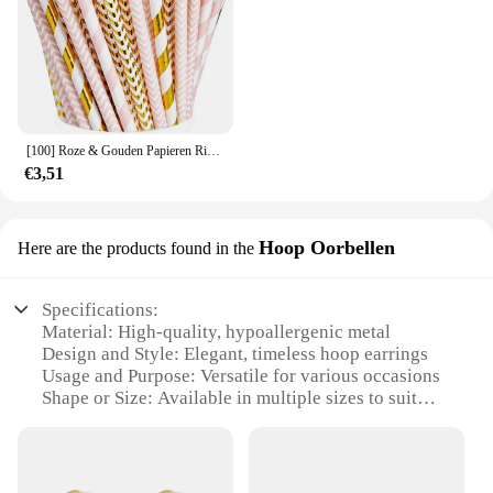
[100] Roze & Gouden Papieren Rietjes 100% Biologisch Afbreekbare Meervoudige Feestrietjes Voor Verjaardag, Bruiloft, Bruids, Babyshower
€3,51
Hoop Oorbellen
Here are the products found in the
Specifications:
Material: High-quality, hypoallergenic metal
Design and Style: Elegant, timeless hoop earrings
Usage and Purpose: Versatile for various occasions
Shape or Size: Available in multiple sizes to suit
different preferences
Performance and Property: Durable and tarnish-
resistant
Parts and Accessories: Comes as a set for easy