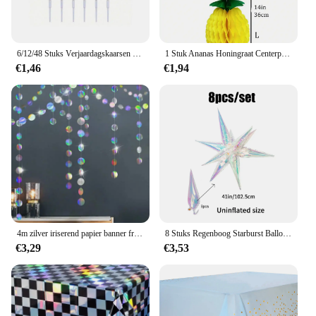
6/12/48 Stuks Verjaardagskaarsen Spiraal Taartkaarsen Lange Dunne Taartkaarsen Voor Bruiloft En Taartdecoratie
1 Stuk Ananas Honingraat Centerpieces Tissue Papier Ananas Tafel Opknoping Decoraties Voor Tropische Luau Hawaiian Jungle Party
€1,46
€1,94
4m zilver iriserend papier banner frozen feestartikelen verjaardagsdecoratie volwassen kinderen jongen meisje geslacht onthullen bruiloft decor
8 Stuks Regenboog Starburst Ballonnen, 41 Inch, Verjaardag, Bruiloft, Disco Feest, Zeemeermin Partij, Concert Decoraties, Ijs En Sneeuw Thema
€3,29
€3,53