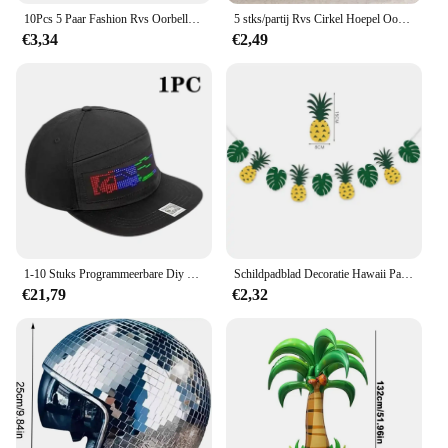
10Pcs 5 Paar Fashion Rvs Oorbellen Gouden Zilveren Kleur Ronde Hoop Oorbellen Mode-sieraden Basis Oorbel Voor Vrouwen gift
5 stks/partij Rvs Cirkel Hoepel Oorbellen Voor Vrouwen Meisjes Zwart Goud Kleur Zilver Kleur Ronde Geometrie Oorbellen Sieraden
€3,34
€2,49
1-10 Stuks Programmeerbare Diy Bluetooth Hoed Led Display Curve Decoratieve Stof Hoed Feest Avond Gloeiende Hoed Sfeer Hoed Hoed
Schildpadblad Decoratie Hawaii Party Zomer Happy Birthday Party Safari Jungle Tropic Thema Decor Dinosaurus Thema Parti Decor
€21,79
€2,32