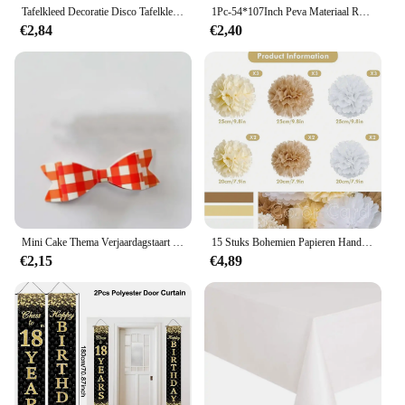
Tafelkleed Decoratie Disco Tafelkleed Glanzend Iriserende Laser Rechthoek Tafelkleed Voor Jaren '80 Disco Verjaardagsfeestartikelen
1Pc-54*107Inch Peva Materiaal Ronde Dot Gedrukt Wegwerp Tafelkleed, Verjaardag En Bruiloft Tafelkleed Decoratie
€2,84
€2,40
Mini Cake Thema Verjaardagstaart Topper Zachte Hoed Kleine Punthoed Feesttaart Decoratie Jongen Meisje Benodigdheden Zachte Lijm
15 Stuks Bohemien Papieren Handdoeken Pom-Poms Champagne Neutrale Feestdecoraties Papieren Bloemen Bruiloft Bruid Douche Feestartikelen
€2,15
€4,89