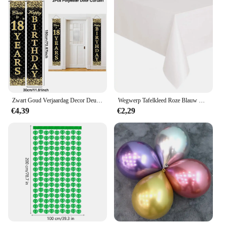
Zwart Goud Verjaardag Decor Deur Banner Happy Birthday Party Props Decor 18 60 70 80 Verjaardagsfeestje Props Decor Outdoor Benodigdheden
Wegwerp Tafelkleed Roze Blauw Wit Plastic Tafelkleden Voor Verjaardagsfeestje Kersttafel Hoesje Rechthoekige Tafelkleden
€4,39
€2,29