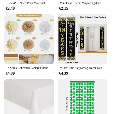
1Pc-54*107Inch Peva Materiaal Ronde Dot Gedrukt Wegwerp Tafelkleed, Verjaardag En Bruiloft Tafelkleed Decoratie
Mini Cake Thema Verjaardagstaart Topper Zachte Hoed Kleine Punthoed Feesttaart Decoratie Jongen Meisje Benodigdheden Zachte Lijm
€2,40
€2,15
15 Stuks Bohemien Papieren Handdoeken Pom-Poms Champagne Neutrale Feestdecoraties Papieren Bloemen Bruiloft Bruid Douche Feestartikelen
Zwart Goud Verjaardag Decor Deur Banner Happy Birthday Party Props Decor 18 60 70 80 Verjaardagsfeestje Props Decor Outdoor Benodigdheden
€4,89
€4,39