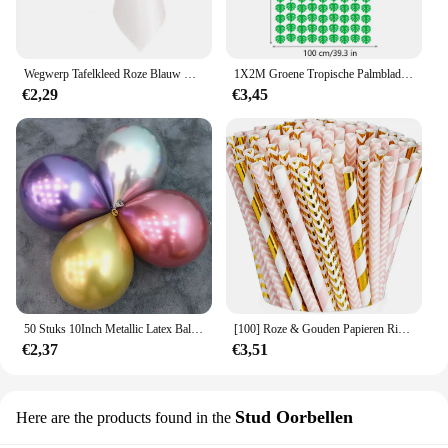
Wegwerp Tafelkleed Roze Blauw Wit Plastic Tafelkleden Voor Verjaardagsfeestje Kersttafel Hoesje Rechthoekige Tafelkleden
1X2M Groene Tropische Palmbladeren Tinsel Folie Franje Gordijnen Hawaiiaans Feest Achtergrond Tropische Jungle Feestversiering
€2,29
€3,45
50 Stuks 10Inch Metallic Latex Ballonnen Goud Zilver Chroom Ballon Bruiloft Decoraties Globos Verjaardag Feestartikelen
[100] Roze & Gouden Papieren Rietjes 100% Biologisch Afbreekbare Meervoudige Feestrietjes Voor Verjaardag, Bruiloft, Bruids, Babyshower
€2,37
€3,51
Stud Oorbellen
Here are the products found in the