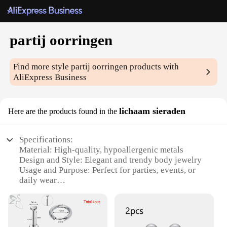
partij oorringen
Find more style
partij oorringen
products with
AliExpress Business
lichaam sieraden
Here are the products found in the
Specifications:
Material: High-quality, hypoallergenic metals
Design and Style: Elegant and trendy body jewelry
Usage and Purpose: Perfect for parties, events, or
daily wear
Shape or Size: Variety of sizes to fit different body
types
Performance and Property: Durable and resistant to
tarnish