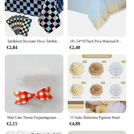
Tafelkleed Decoratie Disco Tafelkleed Glanzend Iriserende Laser Rechthoek Tafelkleed Voor Jaren '80 Disco Verjaardagsfeestartikelen
1Pc-54*107Inch Peva Materiaal Ronde Dot Gedrukt Wegwerp Tafelkleed, Verjaardag En Bruiloft Tafelkleed Decoratie
€2,84
€2,40
Mini Cake Thema Verjaardagstaart Topper Zachte Hoed Kleine Punthoed Feesttaart Decoratie Jongen Meisje Benodigdheden Zachte Lijm
15 Stuks Bohemien Papieren Handdoeken Pom-Poms Champagne Neutrale Feestdecoraties Papieren Bloemen Bruiloft Bruid Douche Feestartikelen
€2,15
€4,89