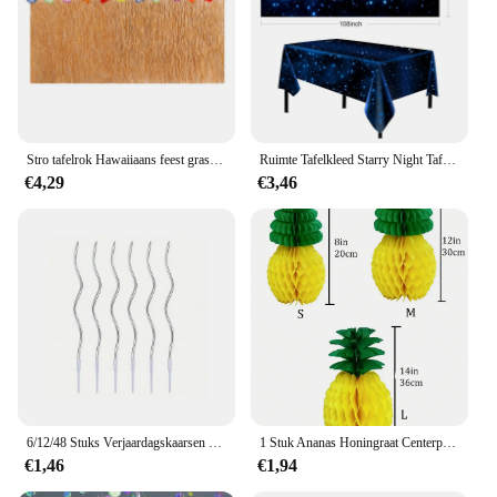
Stro tafelrok Hawaiiaans feest gras tafelrok themafeest voor tropische Hawaiiaanse zee bruiloft verjaardagsfeestje decoratie
Ruimte Tafelkleed Starry Night Tafelkleed Decoraties Plastic Galaxy Tafel Cover Space Stars Thema Party Benodigdheden Voor Verjaardag
€4,29
€3,46
6/12/48 Stuks Verjaardagskaarsen Spiraal Taartkaarsen Lange Dunne Taartkaarsen Voor Bruiloft En Taartdecoratie
1 Stuk Ananas Honingraat Centerpieces Tissue Papier Ananas Tafel Opknoping Decoraties Voor Tropische Luau Hawaiian Jungle Party
€1,46
€1,94