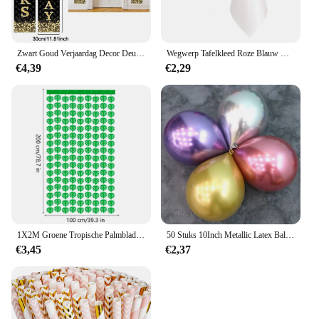
Zwart Goud Verjaardag Decor Deur Banner Happy Birthday Party Props Decor 18 60 70 80 Verjaardagsfeestje Props Decor Outdoor Benodigdheden
Wegwerp Tafelkleed Roze Blauw Wit Plastic Tafelkleden Voor Verjaardagsfeestje Kersttafel Hoesje Rechthoekige Tafelkleden
€4,39
€2,29
1X2M Groene Tropische Palmbladeren Tinsel Folie Franje Gordijnen Hawaiiaans Feest Achtergrond Tropische Jungle Feestversiering
50 Stuks 10Inch Metallic Latex Ballonnen Goud Zilver Chroom Ballon Bruiloft Decoraties Globos Verjaardag Feestartikelen
€3,45
€2,37