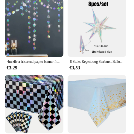
4m zilver iriserend papier banner frozen feestartikelen verjaardagsdecoratie volwassen kinderen jongen meisje geslacht onthullen bruiloft decor
8 Stuks Regenboog Starburst Ballonnen, 41 Inch, Verjaardag, Bruiloft, Disco Feest, Zeemeermin Partij, Concert Decoraties, Ijs En Sneeuw Thema
€3,29
€3,53