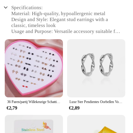
Specifications:
Material: High-quality, hypoallergenic metal
Design and Style: Elegant stud earrings with a
classic, timeless look
Usage and Purpose: Versatile accessory suitable for
various occasions, from casual outings to formal
events
Quantity: Sold in sets, offering a variety of options
for mix-and-match styling
Performance and Property: Durable and resistant to
tarnish, ensuring long-lasting wear
Parts and Accessories: Comes with secure backings
for safe and comfortable wear
Features:
**Elegant and Versatile Accessory**
36 Paren/partij Willekeurige Schattige Romantische Hypoallergene Hars Oorknopjes Set Voor Vrouwen Meisjes Multicolor Fruit Bloem Oor Geschenken
Luxe Ster Pendientes Oorbellen Voor Vrouwen Meisje Rvs Minimalistische Hoepel Piercing 2024 Nieuw In Y 2K Sieraden Aretes De Mujer
€2,79
€2,89
These partij oorringen, or party earrings, are the
quintessential accessory for those who appreciate
both style and versatility. Designed with a sleek,
stud-style silhouette, they offer a classic aesthetic
that complements any outfit. Whether you're