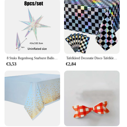
8 Stuks Regenboog Starburst Ballonnen, 41 Inch, Verjaardag, Bruiloft, Disco Feest, Zeemeermin Partij, Concert Decoraties, Ijs En Sneeuw Thema
Tafelkleed Decoratie Disco Tafelkleed Glanzend Iriserende Laser Rechthoek Tafelkleed Voor Jaren '80 Disco Verjaardagsfeestartikelen
€3,53
€2,84