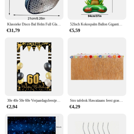
Klassieke Disco Bal Helm Full Glas Reflecterende Motorhelmen Spiegel Glitter Bal Helmen Hoed Voor Club Bar Party Cowboy
52Inch Kokospalm Ballon Gigantische Opblaasbare Palmboom Hawaii Feest Decor Voor Verjaardag Bruiloft Baby Shower Valentijn Tropisch
€31,79
€5,59
30e 40e 50e 60e Verjaardagsfeestje Fotocabine Frame Rekwisieten Zwart Goud Verjaardagsfeestje Decor 18 30 40 50 60 Jaar Verjaardagsbenodigdheden
Stro tafelrok Hawaiiaans feest gras tafelrok themafeest voor tropische Hawaiiaanse zee bruiloft verjaardagsfeestje decoratie
€2,94
€4,29