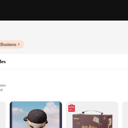
 Business
les
ases
ed
or skills
s and home use
 group activities
ovative set of educational toys specifically designed for children with visual 