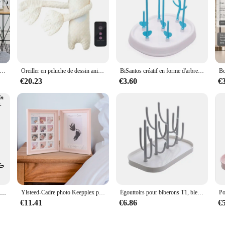
oussin imprimée avec logo d'étiquette parentale, taie d'oreiller carrée, style éventail, décoration d'intérieur
Oreiller en peluche de dessin animé pour bébé, jouet apaisant pour les mains, jouet réconfortant pour nourrissons, télécommande pour le sommeil Domincomparator
BiSantos créatif en forme d'arbre, biSantos de séchage T1, biSantos multifonctionnel, poignées T1, biSantos amovible, nouveau
€20.23
€3.60
€
Ylsteed-Cadre photo Keepplex pour bébé de 0 à 12 mois, cadeau souvenir pour la première année
Égouttoirs pour biberons T1, bleu rose, sèche-biSantos, sèche-livres, stockage de proximité, neuf
collier arabe personnalisé inoxydable， collier personnalisé prénom，Islam Bijoux collier prenom arabe， bijoux personnalisés，collier prenom personnalisable inoxydable，femme hommes colliers en acier inoxydable bijoux
€11.41
€6.86
€