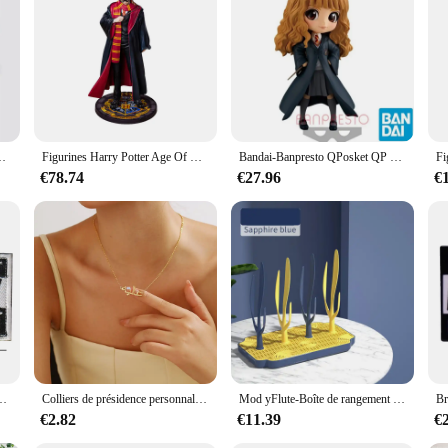
e a testament to the artistry and craftsmanship that goes into creating collectib
e for fans and collectors alike. The detailed design and vivid colors bring thes
e desk or to create a themed display in your home, these figurines are versatile
spark conversations and bring joy to adults and children alike. The sets are avail
nger, noyau Colsplay Dumbulin, réservation
Figurines Harry Potter Age Of Magicians, magicien Hermione Granger Ron Weasley ociasty Snape, jouets à collectionner, ornement cadeau pour enfant
Bandai-Banpresto QPosket QP Harry Potter Anime Figure Toys, Ron Weasley, Hermione Granger, Severus Snape, Drapé Progressif, Malfoy, En Stock
ppeal of any space.
€78.74
€27.96
€
to last. They are resistant to wear and tear, ensuring that they maintain their 
l display purposes. As a wholesale product, vendors and suppliers can rely on 
ime.
s de sensation de tissu dentaire, patch de lettre drôle militaire
Colliers de présidence personnalisés avec nom arabe pour femmes, acier inoxydable personnalisé, tour de cou en or, cadeau de bijoux islamiques
Mod yFlute-Boîte de rangement pour biberons T1, portable, parfait pour la cuisine
€2.82
€11.39
€