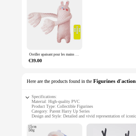
Oreiller apaisant pour les mains avec télécommande pour bébé, aide au sommeil, pacifier les mains en beurre, sans musique, confort de sommeil pour nouveau-nés, dessin animé
€39.00
Figurines d'action
Here are the products found in the
Specifications:
Material: High-quality PVC
Product Type: Collectible Figurines
Category: Parent Harry Up Series
Design and Style: Detailed and vivid representation of iconic
Usage and Purpose: Decorative and collectible items for fans
Performance and Property: Durable and long-lasting
Parts and Accessories: Comes as a set, complete with multipl