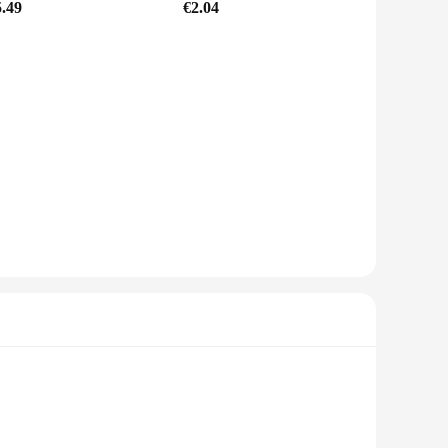
5.49
€2.04