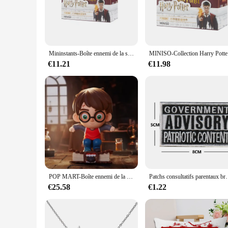
excellent tool for enhancing cognitive development and motor
The ergonomic design of the toys makes them easy to handle
**Versatile and Accessible**
These educational toys are not just for children; they are al
accessible to a wide range of users. The toys are designed to
Mininstants-Boîte ennemi de la série Harry Potter, pendentif de valise, Poudlard, décoration de bagage d'école de magie, cadeau de vacances surprise, authentique
MINISO-C
enjoy learning and play just like their peers. The toys come i
€11.21
€11.98
**Quality and Safety Assured**
Safety is paramount when it comes to toys for children with s
construction ensures that the toys can withstand the rigors of
quality and safety, giving parents and caregivers peace of mi
POP MART-Boîte ennemi de la série Harry Potter et le Prishbof Azkaban, jouets, boîte mystère, figurine d'action, cadeau d'anniversaire
Patchs consultatifs parentaux brodés, insigne
€25.58
€1.22