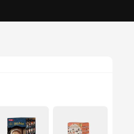
impairments. These toys are not only fun but also serve as an