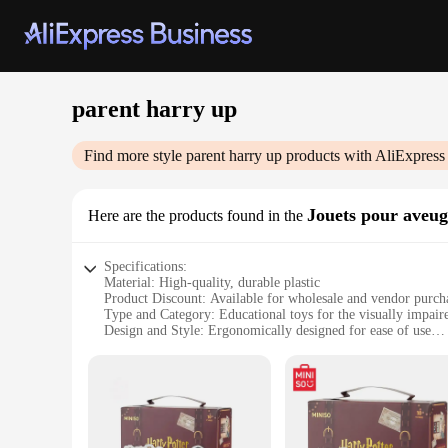
parent harry up
Find more style
parent harry up
products with AliExpress
Jouets pour aveug
Here are the products found in the
Specifications:
Material: High-quality, durable plastic
Product Discount: Available for wholesale and vendor purch
Type and Category: Educational toys for the visually impair
Design and Style: Ergonomically designed for ease of use
Usage and Purpose: Enhances cognitive development and mot
Typical Adaptive Scenario: Suitable for educational setting
Shape or Size or Weight or Quantity: Comes in sets, ideal for
Features:
**Engaging and Educational**
The parent harry up Jouets pour aveugles are a unique and inn