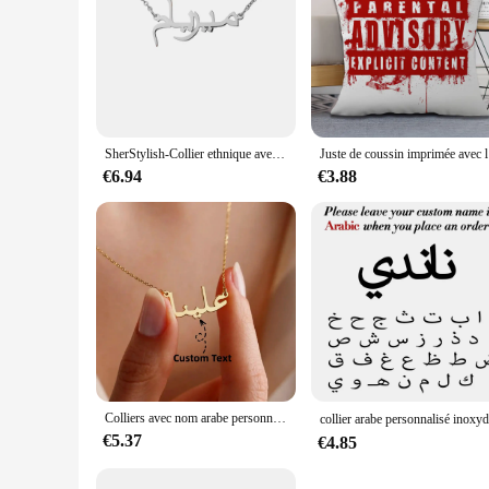
SherStylish-Collier ethnique avec nom arabe personnalisé pour femme, pendentif plaque signalétique en acier inoxydable, bijoux personnalisés, cadeau
Juste de c
€6.94
€3.88
Colliers avec nom arabe personnalisés pour femmes, chaîne en acier inoxydable, ras du cou, bijoux islamiques, cadeau de mariage, 2023
€5.37
€4.85