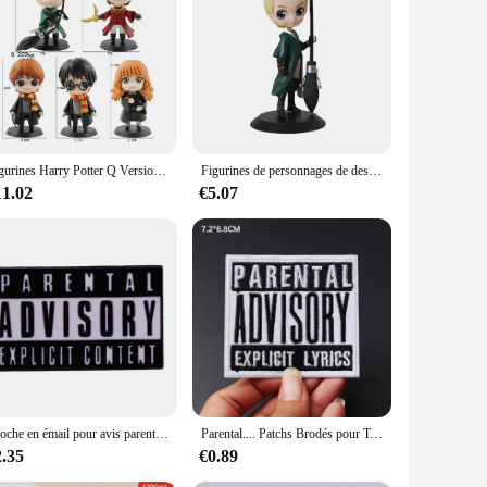
le items. Each figurine is meticulously designed to reflect
e characters to life, making them a perfect addition to any
 enough to fit into any setting. They are not just for
able for sale, offering a complete collection that can be
Figurines Harry Potter Q Version, Personnages de Dessin Animé, Films Chauds, Voiture, Décoration de Gâteau, Jouets pour Enfants, Cadeau
Figurines de personnages de dessins animés Harry Potter, version Q, 1 à 10 pièces
11.02
€5.07
pristine condition over time. This durability makes them an
their long-lasting performance, making them a reliable choice
Broche en émail pour avis parental, insigne en métal iodé, accessoire de mode, bijoux pour vêtements, chapeau, sac à dos, cadeaux
Parental.... Patchs Brodés pour T-shirt, Taille 7.2x6.8cm, Bricolage, Fer sur Rayures, Appliques, Vêtements, Autocollants, Vêtements, Coudre sur des Danemark ges
2.35
€0.89