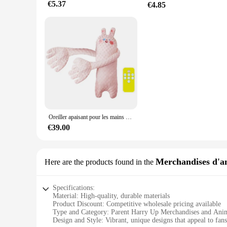
€5.37
€4.85
Oreiller apaisant pour les mains avec télécommande pour bébé, aide au sommeil, pacifier les mains en beurre, sans musique, confort de sommeil pour nouveau-nés, dessin animé
€39.00
Merchandises d'an
Here are the products found in the
Specifications:
Material: High-quality, durable materials
Product Discount: Competitive wholesale pricing available
Type and Category: Parent Harry Up Merchandises and Ani
Design and Style: Vibrant, unique designs that appeal to fans