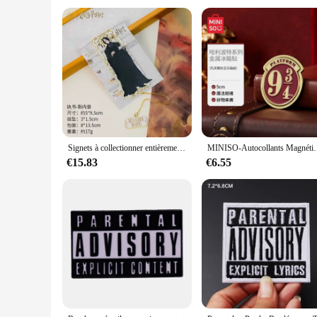
Usage and Purpose: Ideal for collectors and fans of the Pare
Typical Adaptive Scenario: Perfect for conventions, gaming e
Shape or Size or Weight or Quantity: Varied sizes and quantit
Features:
**Unmatched Quality and Design**
Crafted with the utmost attention to detail, our Parent Harry
fans of the Parent Harry Up series, featuring vivid colors an
wholesale options for your business, our merchandise is sure 
**Versatile and Adaptable**
Signets à collectionner entièrement en métal, ornements de bureau, cadeau d'anniversaire pour ami, Harry Movie Peripharrate, Snape, Hermione, Malfoy, Ron
MINISO-Autocollants Magnétiques Harry Potter
Our merchandise is versatile, making it suitable for a variet
Parent Harry Up universe, our products are designed to stand 
€15.83
€6.55
competitive wholesale pricing, our products are not only a tr
**For Every Fan and Vendor**
Our merchandise is not only for fans; it's also for vendors 
wide selection of items, from sets to individual pieces. Our
provide the best to their clients. With our merchandise, you 