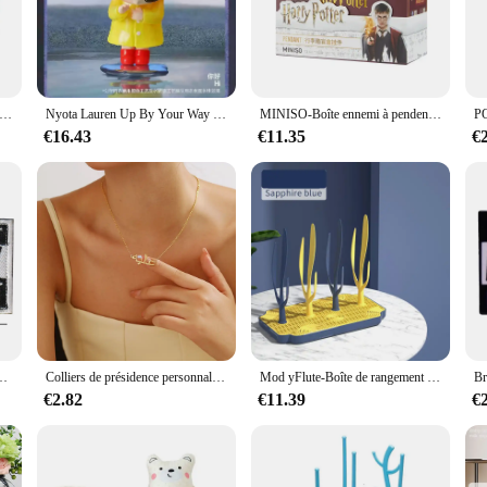
 skills. The high-quality, durable plastic ensures longevity and safety, making
, promoting independent play and fostering confidence in children.
so a fantastic resource for parents, educators, and caregivers. The sets are ava
 be used in various adaptive scenarios, such as classrooms, therapy sessions, or
ollection Harry Potter, Poudlard, école de sorcellerie et de magie, bagage, boîte ennemi, pendentif
Nyota Lauren Up By Your Way Series Anime Figure Modèle pour Bol, Ornement de Bureau à Collectionner, Boîte Aveugle, Kawaii, Décoration, Nouveau, 2025
MINISO-Boîte ennemi à pendentif Harry Potter, Poudlard, école de sorcellerie et de sorcellerie, série de boîtes à bagages, cadeau d'anniversaire pour enfants
n sets, allowing for group activities and social interaction, which is crucial for 
€16.43
€11.35
€
pecial needs. The parent harry up Jouets pour aveugles are rigorously tested to
 frequent use, while the design is specifically tailored to prevent any choking h
nd while their children explore and learn.
s de sensation de tissu dentaire, patch de lettre drôle militaire
Colliers de présidence personnalisés avec nom arabe pour femmes, acier inoxydable personnalisé, tour de cou en or, cadeau de bijoux islamiques
Mod yFlute-Boîte de rangement pour biberons T1, portable, parfait pour la cuisine
€2.82
€11.39
€