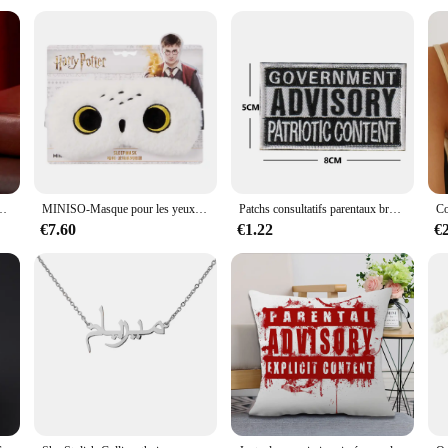
nt Harry Up series
vents, or personal collections
ies to suit different needs
 Up merchandise offers a range of high-quality products that are not only durabl
d intricate designs that capture the essence of the beloved characters. Whether y
to delight.
 en Métal pour Réfrigérateur, Périphérique, Décoration, Cadeau
MINISO-Masque pour les yeux en peluche, collection Harry Potter, kasultraviolet
Patchs consultatifs parentaux brodés, insignes de sensation de tissu dentaire, patch de lettre drôle militaire
y of scenarios. Whether you're attending a convention, participating in a gamin
out. The range includes sets and individual items, ensuring that you can find t
€7.60
€1.22
€
eat for fans but also an excellent investment for vendors and suppliers.
and suppliers looking to expand their product offerings. We understand the impo
 commitment to quality ensures that every product meets the high standards of ou
can be sure to find the perfect item to delight any Parent Harry Up enthusiast.