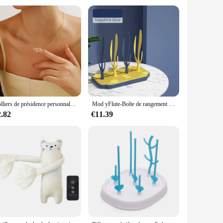
e but also stylish. Each item is designed to resonate with
ou're looking to add to your personal collection or seeking
Colliers de présidence personnalisés avec nom arabe pour femmes, acier inoxydable personnalisé, tour de cou en or, cadeau de bijoux islamiques
Mod yFlute-Boîte de rangement pour biberons T1, portable, parfait pour la cuisine
g event, or simply looking to showcase your love for the
he perfect piece to suit your needs and preferences. With
2.82
€11.39
rtance of quality and variety, which is why we provide a
r customers, making it an ideal choice for those seeking to