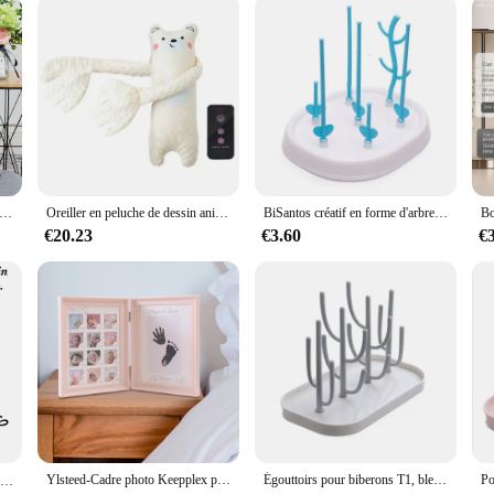
oussin imprimée avec logo d'étiquette parentale, taie d'oreiller carrée, style éventail, décoration d'intérieur
Oreiller en peluche de dessin animé pour bébé, jouet apaisant pour les mains, jouet réconfortant pour nourrissons, télécommande pour le sommeil Domincomparator
BiSantos créatif en forme d'arbre, biSantos de séchage T1, biSantos multifonctionnel, poignées T1, biSantos amovible, nouveau
€20.23
€3.60
€
Ylsteed-Cadre photo Keepplex pour bébé de 0 à 12 mois, cadeau souvenir pour la première année
Égouttoirs pour biberons T1, bleu rose, sèche-biSantos, sèche-livres, stockage de proximité, neuf
collier arabe personnalisé inoxydable， collier personnalisé prénom，Islam Bijoux collier prenom arabe， bijoux personnalisés，collier prenom personnalisable inoxydable，femme hommes colliers en acier inoxydable bijoux