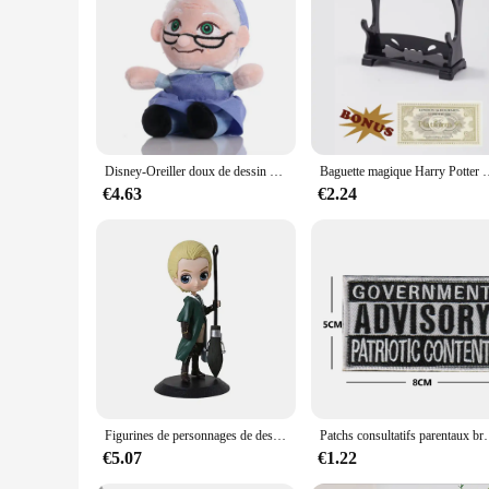
Features:
**Captivating Design and Collectible Appeal**
The Parent Harry Up Figurines are not just mere toys; they ar
the essence of the beloved characters, making them a must-hav
display or collection.
**Versatile Usage and Display**
Whether you're looking to add a touch of whimsy to your offic
children's play but also serve as a decorative piece that can 
Disney-Oreiller doux de dessin animé pour enfants, décor de chambre, jouet à collectionner, grand-père, grand-mère, film, mignon, cadeau
Baguette magique Harry Potter Hermione Gra
arranged in various poses and scenes, enhancing the visual a
€4.63
€2.24
**Durable and Long-Lasting**
Constructed from high-quality PVC, these figurines are built 
excellent choice for both personal collections and commercia
for customers looking for collectibles that stand the test of t
Figurines de personnages de dessins animés Harry Potter, version Q, 1 à 10 pièces
Patchs consultatifs parentaux brodés, insigne
€5.07
€1.22