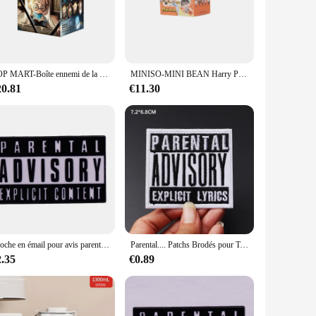
 them perfect for both educational settings and home use.
ilable for wholesale and vendor purchases, making them
 at home, ensuring that children with visual impairments can
POP MART-Boîte ennemi de la série Harry Potter et le Prishbof Azkaban, jouets, boîte mystère, figurine d'action, cadeau d'anniversaire
MINISO-MINI BEAN Harry Potter Poses Moe Mars Blind Box, pendentif pour ordinateur, 2 pièces
the development of social skills.
20.81
€11.30
 meet the highest safety standards. The durable plastic
azards. These toys are not just about fun; they are also about
Broche en émail pour avis parental, insigne en métal iodé, accessoire de mode, bijoux pour vêtements, chapeau, sac à dos, cadeaux
Parental.... Patchs Brodés pour T-shirt, Taille 7.2x6.8cm, Bricolage, Fer sur Rayures, Appliques, Vêtements, Autocollants, Vêtements, Coudre sur des Danemark ges
2.35
€0.89