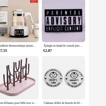
Bouilloire thermostatique automatique pour lait en poudre pour bébé, pot d'isolation intelligent, bouteille d'eau chaude pour Sotchi, 1,2 L, GL41
Épingle en émail de conseil parental, badge en iode, bijoux
37.55
€2.87
Porte-biSantos pour bébé avec stockage et séchage des livres, machine à égoutter les deux continents T1
Cadeaux drôles de douche de bébé, nouvelle pièce de décision de parents, carte de vministériels x de tournesol de bricolage, cadeau de grossesse de bébé pour la première fois, évaluation de maman