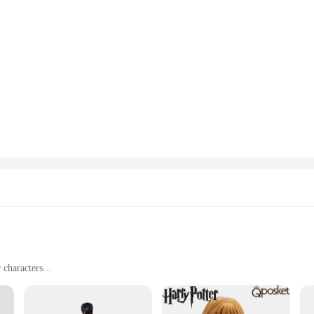
 characters
 and collectors
e figurines