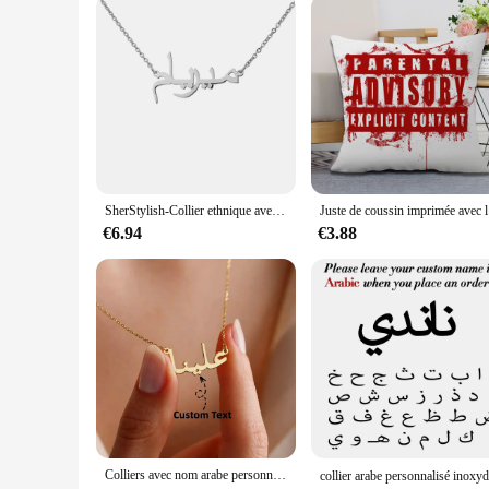
SherStylish-Collier ethnique avec nom arabe personnalisé pour femme, pendentif plaque signalétique en acier inoxydable, bijoux personnalisés, cadeau
Juste de c
€6.94
€3.88
Colliers avec nom arabe personnalisés pour femmes, chaîne en acier inoxydable, ras du cou, bijoux islamiques, cadeau de mariage, 2023