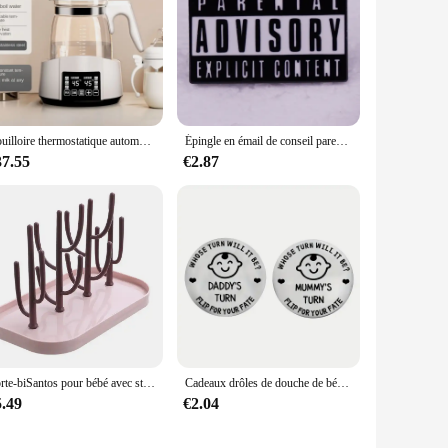
Bouilloire thermostatique automatique pour lait en poudre pour bébé, pot d'isolation intelligent, bouteille d'eau chaude pour Sotchi, 1,2 L, GL41
Épingle en émail de conseil parental, badge en iode, bijoux
37.55
€2.87
Porte-biSantos pour bébé avec stockage et séchage des livres, machine à égoutter les deux continents T1
Cadeaux drôles de douche de bébé, nouvelle pièce de décision de parents, carte de vministériels x de tournesol de bricolage, cadeau de grossesse de bébé pour la première fois, évaluation de maman
5.49
€2.04