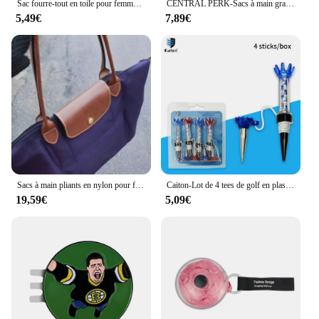
Sac fourre-tout en toile pour femme, sacs à main Harajuku pour femme, sacs à provisions réutilisables, cadeau Thank You Nounou, initié à l'impression française
CENTRAL PERK-Sacs à main graphiques pour femmes, fourre-tout en toile, sac imprimé Friends TV Show, mode initiée
5,49€
7,89€
Sacs à main pliants en nylon pour femmes, grande capacité, sac fourre-tout classique, sac initié décontracté, mode de créateur, haute qualité, notifications, nouveau
Caiton-Lot de 4 tees de golf en plastique colorés, 80mm, 3,15 pouces, durables et adaptés à tous les terrains, coffret cadeau exquis
19,59€
5,09€