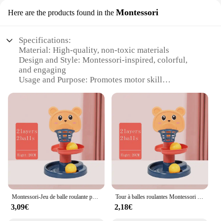
Montessori
Here are the products found in the
Specifications:
Material: High-quality, non-toxic materials
Design and Style: Montessori-inspired, colorful,
and engaging
Usage and Purpose: Promotes motor skill
development in babies
Type and Category: Educational toys
Performance and Property: Durable and safe for
children
Parts and Accessories: Comes with multiple
components for interactive play
Features:
|Wholesale|Vendors|
**Engaging and Educational Playtime**
Montessori-Jeu de balle roulante pour bébé, piste d'empilage, jouets de développement pour enfants
Tour à balles roulantes Montessori pour bébés, piste d'empilage, jouets de développement, jeux pour bébés, 1, 2, 3 ans
The Montessori-inspired parcours de motricité bébé
3,09€
2,18€
is a comprehensive set designed to stimulate and
enhance the motor skills of young children. The