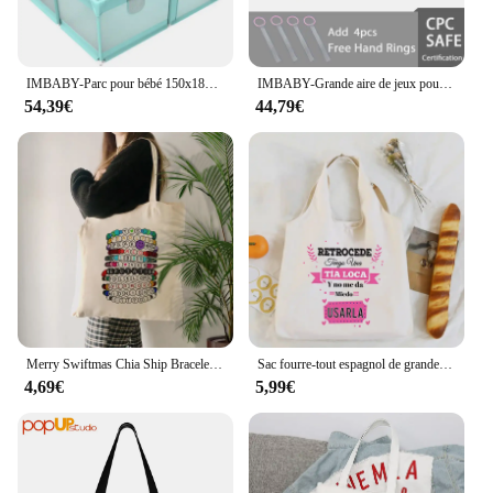
IMBABY-Parc pour bébé 150x180cm, aire de jeux pour enfants, double porte, barrière de sécurité intérieure, clôture pour enfants
IMBABY-Grande aire de jeux pour bébé, parc de dessin animé pour enfants, basket-ball, activité, clôture, piscine, parc pour bébé
54,39€
44,79€
Merry Swiftmas Chia Ship Bracelet Tote Bag, Cadeau de Noël pour un ami, Fan de Taylor, Symbole de l'amitié
Sac fourre-tout espagnol de grande capacité, sacs à provisions en toile, cadeau de vacances d'anniversaire pour Tia, meilleure tante du monde
4,69€
5,99€