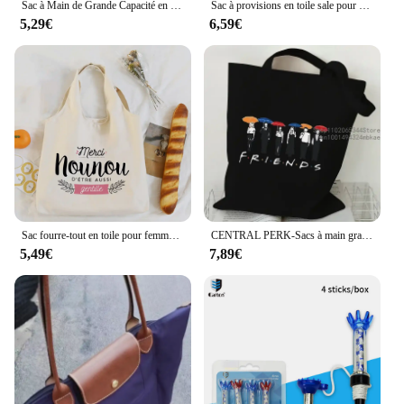
Sac à Main de Grande Capacité en Toile pour Cosplay Magicien, Fourre-Tout, Magique, Sorcellerie
Sac à provisions en toile sale pour hommes et femmes, sacs de voyage unisexes, impression de conception originale, blanc, noir, mode
5,29€
6,59€
Sac fourre-tout en toile pour femme, sacs à main Harajuku pour femme, sacs à provisions réutilisables, cadeau Thank You Nounou, initié à l'impression française
CENTRAL PERK-Sacs à main graphiques pour femmes, fourre-tout en toile, sac imprimé Friends TV Show, mode initiée
5,49€
7,89€