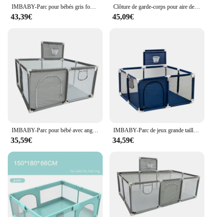
IMBABY-Parc pour bébés gris foncé, barrière de protection pour aire de jeux, clôture de jeu, boîte à balles, haute qualité
Clôture de garde-corps pour aire de jeux, lit d'enfant modulaire pliable, protection des bords du parc pour bébé, parc pour enfants, sécurité
43,39€
45,09€
IMBABY-Parc pour bébé avec angle de protection, jeux d'intérieur, aire de jeux, dessin animé
IMBABY-Parc de jeux grande taille pour bébé, aire de jeux pour bébé, sécurité infantile, piscine sèche de bar, bas pour nouveau-né, activité de jeu
35,59€
34,59€