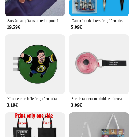
Sacs à main pliants en nylon pour femmes, grande capacité, sac fourre-tout classique, sac initié décontracté, mode de créateur, haute qualité, notifications, nouveau
Caiton-Lot de 4 tees de golf en plastique colorés, 80mm, 3,15 pouces, durables et adaptés à tous les terrains, coffret cadeau exquis
19,59€
5,09€
Marqueur de balle de golf en métal amusant, échelle de niveau à bulle, clip de chapeau, accessoire de terrain de golf, "You're In My World Now, Grandma", nouveauté
Sac de rangement pliable et rétractable pour supermarché, en poudre, réutilisable, portable, ultra-spirit
3,19€
3,09€