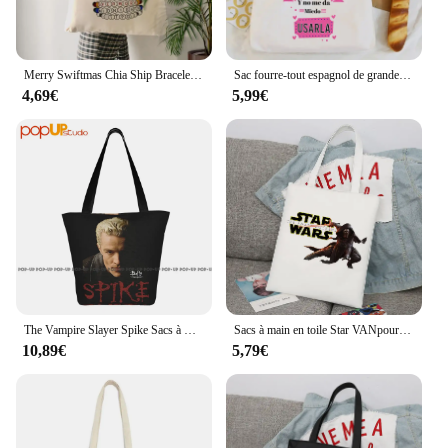
Merry Swiftmas Chia Ship Bracelet Tote Bag, Cadeau de Noël pour un ami, Fan de Taylor, Symbole de l'amitié
Sac fourre-tout espagnol de grande capacité, sacs à provisions en toile, cadeau de vacances d'anniversaire pour Tia, meilleure tante du monde
4,69€
5,99€
The Vampire Slayer Spike Sacs à main, Sac à provisions, Haute qualité, Mode
Sacs à main en toile Star VANpour femmes, fourre-tout grande capacité, sac initié mignon, sacs à main décontractés, sacs à provisions pliables pour enfants
10,89€
5,79€