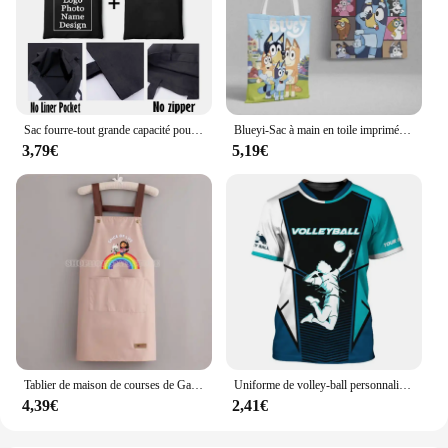
Sac fourre-tout grande capacité pour dames, impression personnalisée, nom, logo, image, shopping, poudres, mariage, cadeau de retour
Blueyi-Sac à main en toile imprimé dessin animé pour enfants, grande capacité, sac à main pour enfants, cadeaux de Noël Kawaii, garçons et filles, nouveau
3,79€
5,19€
Tablier de maison de courses de Gabby pour femme, tabliers de boisson imperméables, tabliers de restaurant de dessin animé, cadeau
Uniforme de volley-ball personnalisé pour hommes, personnalisation du nom, t-shirt imprimé en 3D, vêtements de sport unisexes à séchage rapide, mode, nouveau, Y
4,39€
2,41€