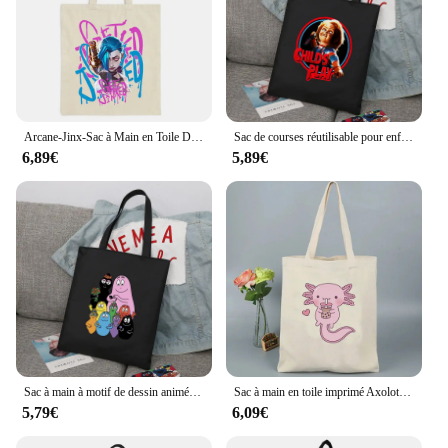
Arcane-Jinx-Sac à Main en Toile Décontracté pour Femme et Fille, Imprimé Tour 2024
Sac de courses réutilisable pour enfants, sac à provisions réutilisable pour garçons et filles, fourre-tout en toile pour étudiants, sac à épaule imprimé écologique
6,89€
5,89€
Sac à main à motif de dessin animé pour femmes et filles, sac de Shopping en tissu réutilisable, sac Harajuku, fourre-tout en toile pour étudiants
Sac à main en toile imprimé Axolotl pour femmes, fourre-tout mignon, sac à cuillère à soupe, grande capacité, mode Harajuku, amoureux, sac initié par les adolescents
5,79€
6,09€