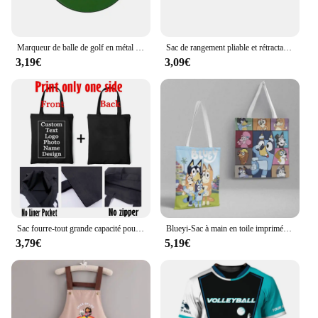
Marqueur de balle de golf en métal amusant, échelle de niveau à bulle, clip de chapeau, accessoire de terrain de golf, "You're In My World Now, Grandma", nouveauté
Sac de rangement pliable et rétractable pour supermarché, en poudre, réutilisable, portable, ultra-spirit
3,19€
3,09€
Sac fourre-tout grande capacité pour dames, impression personnalisée, nom, logo, image, shopping, poudres, mariage, cadeau de retour
Blueyi-Sac à main en toile imprimé dessin animé pour enfants, grande capacité, sac à main pour enfants, cadeaux de Noël Kawaii, garçons et filles, nouveau
3,79€
5,19€