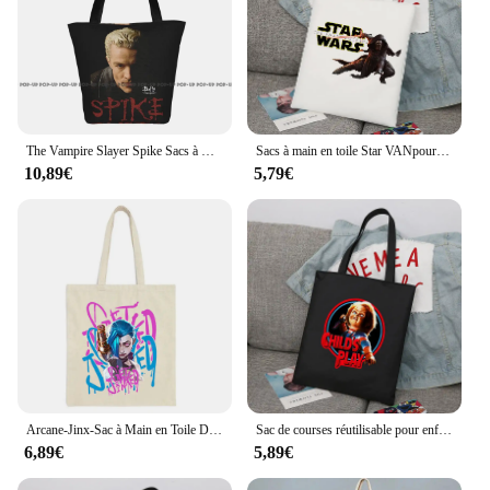
The Vampire Slayer Spike Sacs à main, Sac à provisions, Haute qualité, Mode
Sacs à main en toile Star VANpour femmes, fourre-tout grande capacité, sac initié mignon, sacs à main décontractés, sacs à provisions pliables pour enfants
10,89€
5,79€
Arcane-Jinx-Sac à Main en Toile Décontracté pour Femme et Fille, Imprimé Tour 2024
Sac de courses réutilisable pour enfants, sac à provisions réutilisable pour garçons et filles, fourre-tout en toile pour étudiants, sac à épaule imprimé écologique
6,89€
5,89€