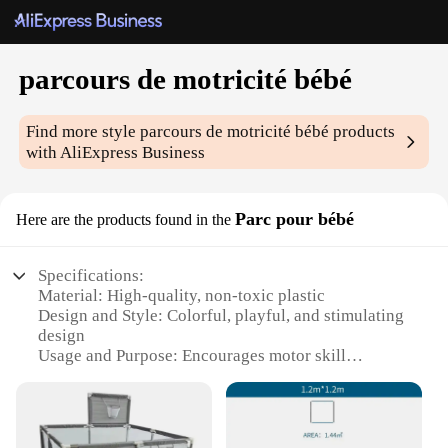
parcours de motricité bébé
Find more style
parcours de motricité bébé
products
with AliExpress Business
Parc pour bébé
Here are the products found in the
Specifications:
Material: High-quality, non-toxic plastic
Design and Style: Colorful, playful, and stimulating
design
Usage and Purpose: Encourages motor skill
development in babies
Performance and Property: Durable and easy to
clean
Parts and Accessories: Comes with a variety of