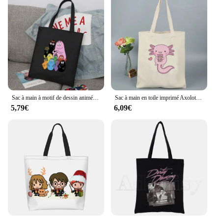
Sac à main à motif de dessin animé pour femmes et filles, sac de Shopping en tissu réutilisable, sac Harajuku, fourre-tout en toile pour étudiants
Sac à main en toile imprimé Axolotl pour femmes, fourre-tout mignon, sac à cuillère à soupe, grande capacité, mode Harajuku, amoureux, sac initié par les adolescents
5,79€
6,09€