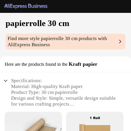
papierrolle 30 cm
Find more style
papierrolle 30 cm
products with
AliExpress Business
Kraft papier
Here are the products found in the
Specifications:
Material: High-quality Kraft paper
Product Type: 30 cm papierrolle
Design and Style: Simple, versatile design suitable
for various crafting projects
Usage and Purpose: Ideal for scrapbooking, gift
wrapping, and DIY projects
Shape and Size: 30 cm diameter, perfect for easy
handling and storage