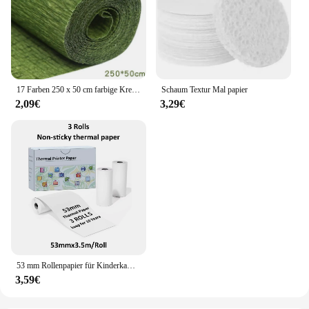
17 Farben 250 x 50 cm farbige Krepppapierrolle Origami geknittertes Krepppapier Basteln DIY Blumen Dekoration Geschenkpapier Basteln
Schaum Textur Mal papier
2,09€
3,29€
53 mm Rollenpapier für Kinderkameras, Mini-Thermodruckerpapier, mehrfarbiges Fotodrucker-Etikettenpapier, für M02/T02
3,59€