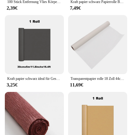
100 Stück Entfernung Vlies Körper Tuch Haar entfernen Wachspapier Rollen hochwertige Haarentfernung Epilierer Wachsstreifen Papier
Kraft papier schwarz Papierrolle Bau Poster Board Verpackung Kunst papierrolle Bulletin Board Geschenk verpackung Öko-Freund Papiere
2,39€
7,49€
Kraft papier schwarz ideal für Geschenk verpackung Verpackungs rolle für bewegliche Kunst handwerk Versand Bodenbelag Wand 100% recyceltes Material
Transparentpapier rolle 18 Zoll 44cm breites Muster papier Praktikabilität gute Tinten absorption einfach zu verwenden hohe Transparenz für die Schneiderei
3,25€
11,69€