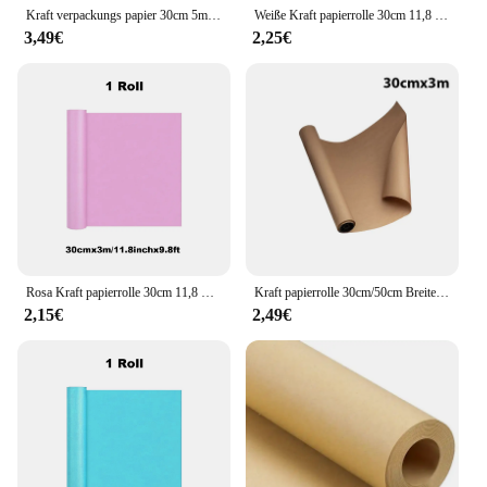
Kraft verpackungs papier 30cm 5m Rollen papier recycelt beweglich liefert umwelt freundliche Papier verpackung Verpackungs dekorationen verpacktes Bouquet
Weiße Kraft papierrolle 30cm 11,8 Zoll Geschenk papierrolle, für Geschenk verpackung, Verpackung, Transport, Handwerk
3,49€
2,25€
Rosa Kraft papierrolle 30cm 11,8 Zoll Geschenk papierrolle, für Geschenk verpackung, Verpackung, Transport, Handwerk
Kraft papierrolle 30cm/50cm Breite einfaches braunes Versand papier für Geschenk verpackung Verpackung DIY Handwerk Bulletin Board Staffelei
2,15€
2,49€