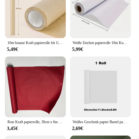
10m braune Kraft papierrolle für Geschenk verpackung bewegliche Verpackung Kunst handwerk biologisch abbaubares Geschenk papier dicke Verpackungs verpackung
Weiße Zeichen papierrolle 10m Kunst papierrolle 44cm x 10m Malerei Skizzen papier für Staffelei Papier, Bulletin Board Papier Geschenk verpackung
5,49€
5,99€
Rote Kraft papierrolle, 30cm x 6m Geschenk papierrolle, für Geschenk verpackung, Verpackung, Transport, Handwerk
Weißes Geschenk papier Bastel papier Kraft papierrolle Bulletin Board Papierrolle, Kinder Kunst bedarf, Halloween Dekor, DIY Weihnachten
3,45€
2,69€