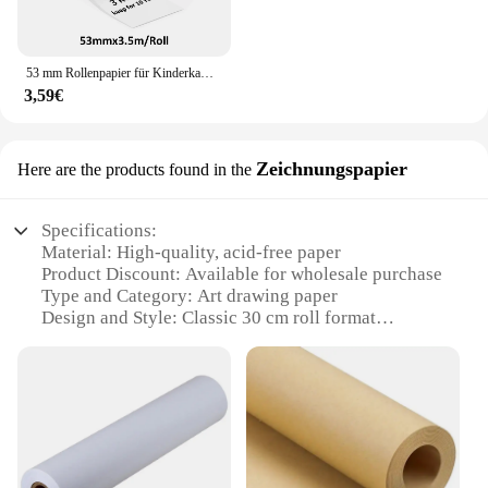
53 mm Rollenpapier für Kinderkameras, Mini-Thermodruckerpapier, mehrfarbiges Fotodrucker-Etikettenpapier, für M02/T02
3,59€
Zeichnungspapier
Here are the products found in the
Specifications:
Material: High-quality, acid-free paper
Product Discount: Available for wholesale purchase
Type and Category: Art drawing paper
Design and Style: Classic 30 cm roll format
Usage and Purpose: Ideal for sketching, drawing,
and art projects
Typical Adaptive Scenario: Suitable for artists,
students, and hobbyists
Shape or Size or Weight or Quantity: 30 cm in
length, 1 roll per pack