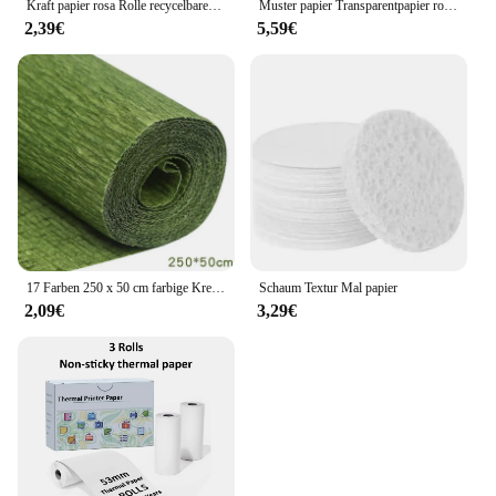
Kraft papier rosa Rolle recycelbares Papier perfekt zum Einwickeln, Basteln, Verpacken, Bodenbelag, Stau, Paket, Tisch läufer,
Muster papier Transparentpapier rolle weißes hoch transparentes Muster papier zum Nähen von Schneiderei-Skizzen zeichnung
2,39€
5,59€
17 Farben 250 x 50 cm farbige Krepppapierrolle Origami geknittertes Krepppapier Basteln DIY Blumen Dekoration Geschenkpapier Basteln
Schaum Textur Mal papier
2,09€
3,29€