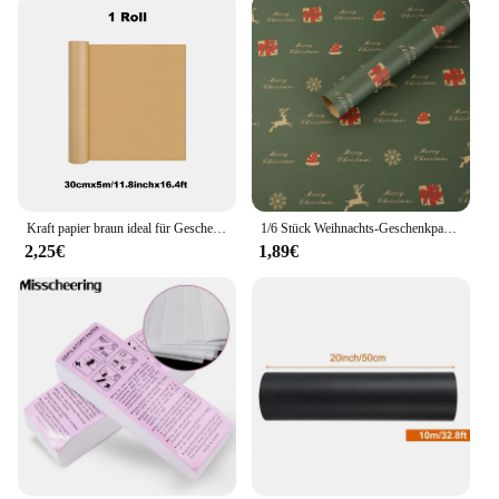
Kraft papier braun ideal für Geschenk verpackung Verpackungs rolle für bewegliche Kunst handwerk Versand Bodenbelag Wand 100% recyceltes Material
1/6 Stück Weihnachts-Geschenkpapier, Vintage-Stil, Kraftpapier, Festival, Geschenkpapier mit Weihnachtsbaum-Schneeflockenmustern für Geschenkverpackung, Dekoration
2,25€
1,89€