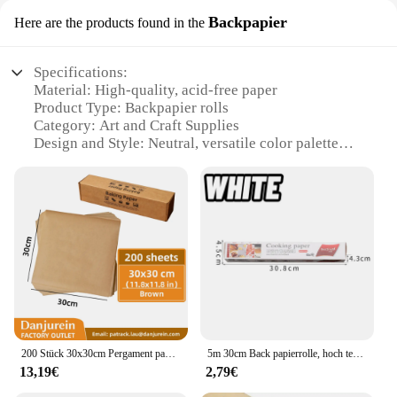
Backpapier
Here are the products found in the
Specifications:
Material: High-quality, acid-free paper
Product Type: Backpapier rolls
Category: Art and Craft Supplies
Design and Style: Neutral, versatile color palette
Usage and Purpose: Ideal for various artistic
projects, including drawing, painting, and mixed
media
Shape and Size: 30 cm wide, ensuring ample space
for creativity
Performance and Property: Smooth surface for
optimal ink absorption and color retention
Features:
**Versatile Artistic Tool**
200 Stück 30x30cm Pergament papier quadrate, ungebleichtes Antihaft-Back papier für Dehydrator,Ninja-Foodi-Flip-Luft fritte use, Toaster
5m 30cm Back papierrolle, hoch temperatur beständig, wasserdicht und fett dicht und Antihaft zum Kochen/Grillen/Luft fritte use
The papierrolle 30 cm Backpapier is a must-have
13,19€
2,79€
for artists and creative individuals seeking a
reliable and versatile art supply. Designed for use in