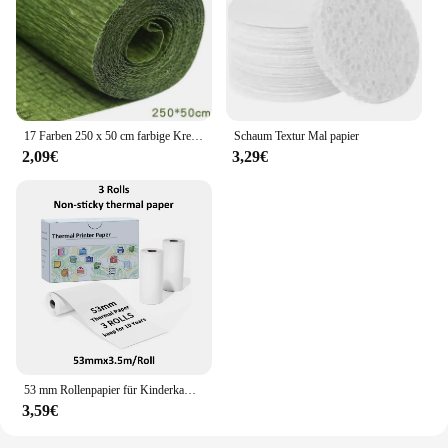
17 Farben 250 x 50 cm farbige Krepppapierrolle Origami geknittertes Krepppapier Basteln DIY Blumen Dekoration Geschenkpapier Basteln
Schaum Textur Mal papier
2,09€
3,29€
53 mm Rollenpapier für Kinderkameras, Mini-Thermodruckerpapier, mehrfarbiges Fotodrucker-Etikettenpapier, für M02/T02
3,59€