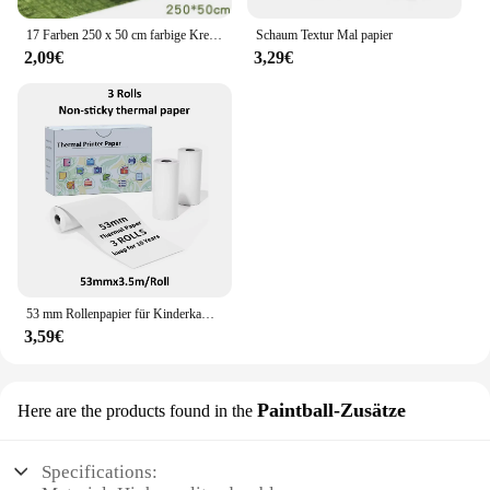
17 Farben 250 x 50 cm farbige Krepppapierrolle Origami geknittertes Krepppapier Basteln DIY Blumen Dekoration Geschenkpapier Basteln
Schaum Textur Mal papier
2,09€
3,29€
53 mm Rollenpapier für Kinderkameras, Mini-Thermodruckerpapier, mehrfarbiges Fotodrucker-Etikettenpapier, für M02/T02
3,59€
Paintball-Zusätze
Here are the products found in the
Specifications: