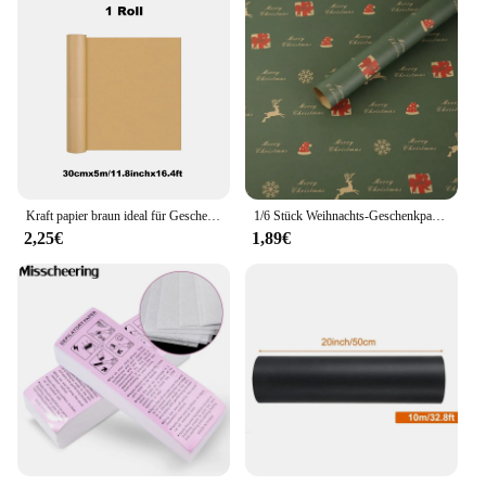
Kraft papier braun ideal für Geschenk verpackung Verpackungs rolle für bewegliche Kunst handwerk Versand Bodenbelag Wand 100% recyceltes Material
1/6 Stück Weihnachts-Geschenkpapier, Vintage-Stil, Kraftpapier, Festival, Geschenkpapier mit Weihnachtsbaum-Schneeflockenmustern für Geschenkverpackung, Dekoration
2,25€
1,89€