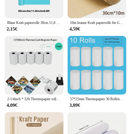
Blaue Kraft papierrolle 30cm 11,8 Zoll Geschenk papierrolle, für Geschenk verpackung, Verpackung, Transport, Handwerk
10m braune Kraft papierrolle für Geschenk verpackung bewegliche Verpackung Kunst handwerk biologisch abbaubares Geschenk papier dicke Verpackungs verpackung
2,15€
4,59€
2-1/4inch * 32ft Thermopapier rollen für Kreditkarten-Registrier kassen rollen-Premium-Register band pos Thermo drucker papier
57*25mm Thermopapier 30 Rollen weiße Kinder Kamera Sofort druck Kinder Kamera Druckpapier Ersatz zubehör Teile
4,09€
3,09€