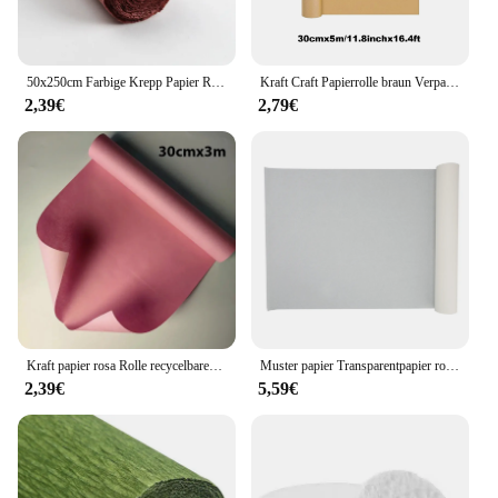
50x250cm Farbige Krepp Papier Rolle Origami Gefältelt Krepp Papier Handwerk DIY Blumen Dekoration Geschenk Verpackung Papier Handwerk
Kraft Craft Papierrolle braun Verpackungs material Origami Papier Blumen verpackung Sammelalbum Vintage handgemachtes Dekor papier als Geschenk
2,39€
2,79€
Kraft papier rosa Rolle recycelbares Papier perfekt zum Einwickeln, Basteln, Verpacken, Bodenbelag, Stau, Paket, Tisch läufer,
Muster papier Transparentpapier rolle weißes hoch transparentes Muster papier zum Nähen von Schneiderei-Skizzen zeichnung
2,39€
5,59€