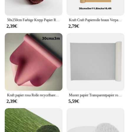
50x250cm Farbige Krepp Papier Rolle Origami Gefältelt Krepp Papier Handwerk DIY Blumen Dekoration Geschenk Verpackung Papier Handwerk
Kraft Craft Papierrolle braun Verpackungs material Origami Papier Blumen verpackung Sammelalbum Vintage handgemachtes Dekor papier als Geschenk
2,39€
2,79€
Kraft papier rosa Rolle recycelbares Papier perfekt zum Einwickeln, Basteln, Verpacken, Bodenbelag, Stau, Paket, Tisch läufer,
Muster papier Transparentpapier rolle weißes hoch transparentes Muster papier zum Nähen von Schneiderei-Skizzen zeichnung
2,39€
5,59€