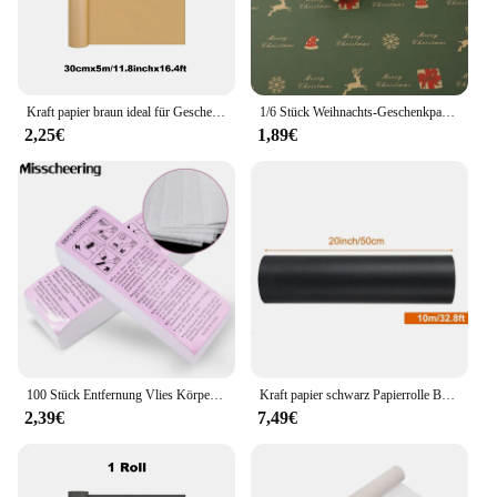
Kraft papier braun ideal für Geschenk verpackung Verpackungs rolle für bewegliche Kunst handwerk Versand Bodenbelag Wand 100% recyceltes Material
1/6 Stück Weihnachts-Geschenkpapier, Vintage-Stil, Kraftpapier, Festival, Geschenkpapier mit Weihnachtsbaum-Schneeflockenmustern für Geschenkverpackung, Dekoration
2,25€
1,89€
100 Stück Entfernung Vlies Körper Tuch Haar entfernen Wachspapier Rollen hochwertige Haarentfernung Epilierer Wachsstreifen Papier
Kraft papier schwarz Papierrolle Bau Poster Board Verpackung Kunst papierrolle Bulletin Board Geschenk verpackung Öko-Freund Papiere
2,39€
7,49€