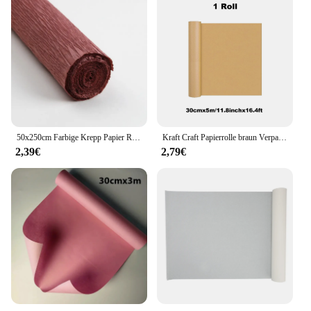
50x250cm Farbige Krepp Papier Rolle Origami Gefältelt Krepp Papier Handwerk DIY Blumen Dekoration Geschenk Verpackung Papier Handwerk
Kraft Craft Papierrolle braun Verpackungs material Origami Papier Blumen verpackung Sammelalbum Vintage handgemachtes Dekor papier als Geschenk
2,39€
2,79€