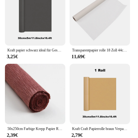
Kraft papier schwarz ideal für Geschenk verpackung Verpackungs rolle für bewegliche Kunst handwerk Versand Bodenbelag Wand 100% recyceltes Material
Transparentpapier rolle 18 Zoll 44cm breites Muster papier Praktikabilität gute Tinten absorption einfach zu verwenden hohe Transparenz für die Schneiderei
3,25€
11,69€
50x250cm Farbige Krepp Papier Rolle Origami Gefältelt Krepp Papier Handwerk DIY Blumen Dekoration Geschenk Verpackung Papier Handwerk
Kraft Craft Papierrolle braun Verpackungs material Origami Papier Blumen verpackung Sammelalbum Vintage handgemachtes Dekor papier als Geschenk
2,39€
2,79€