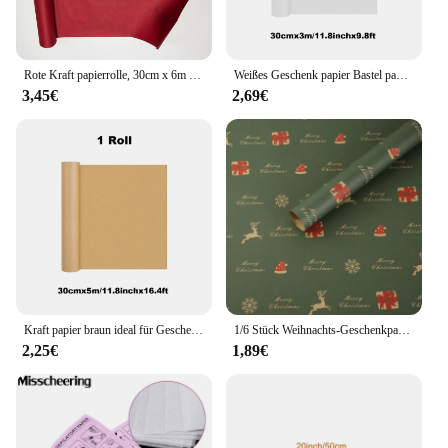
Rote Kraft papierrolle, 30cm x 6m Geschenk papierrolle, für Geschenk verpackung, Verpackung, Transport, Handwerk
Weißes Geschenk papier Bastel papier Kraft papierrolle Bulletin Board Papierrolle, Kinder Kunst bedarf, Halloween Dekor, DIY Weihnachten
3,45€
2,69€
Kraft papier braun ideal für Geschenk verpackung Verpackungs rolle für bewegliche Kunst handwerk Versand Bodenbelag Wand 100% recyceltes Material
1/6 Stück Weihnachts-Geschenkpapier, Vintage-Stil, Kraftpapier, Festival, Geschenkpapier mit Weihnachtsbaum-Schneeflockenmustern für Geschenkverpackung, Dekoration
2,25€
1,89€