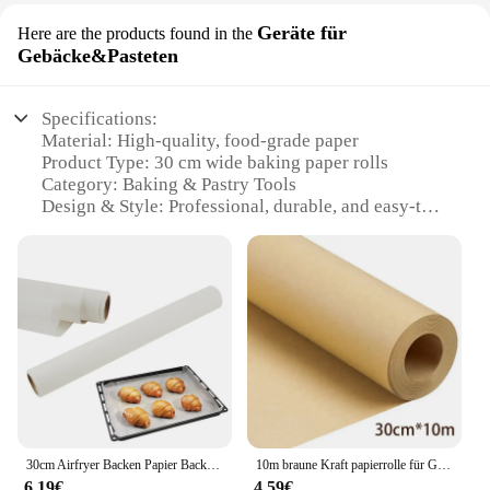
Geräte für
Here are the products found in the
Gebäcke&Pasteten
Specifications:
Material: High-quality, food-grade paper
Product Type: 30 cm wide baking paper rolls
Category: Baking & Pastry Tools
Design & Style: Professional, durable, and easy-to-
use
Usage & Purpose: Ideal for baking, cooking, and
wrapping
Performance & Property: Non-stick, heat-resistant
up to 220°C (428°F)
Parts & Accessories: Comes in a convenient roll
format for easy storage and use
Features:
**Efficient Baking Essentials**
Our 30 cm wide baking paper rolls are a must-have
30cm Airfryer Backen Papier Backen Papier Küche Zubehör Papers küche Artikel Backen Papier Und Kochen Butter Papier
10m braune Kraft papierrolle für Geschenk verpackung bewegliche Verpackung Kunst handwerk biologisch abbaubares Geschenk papier dicke Verpackungs verpackung
for any professional or home baker. Made from
6,19€
4,59€