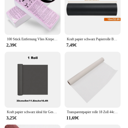
100 Stück Entfernung Vlies Körper Tuch Haar entfernen Wachspapier Rollen hochwertige Haarentfernung Epilierer Wachsstreifen Papier
Kraft papier schwarz Papierrolle Bau Poster Board Verpackung Kunst papierrolle Bulletin Board Geschenk verpackung Öko-Freund Papiere
2,39€
7,49€
Kraft papier schwarz ideal für Geschenk verpackung Verpackungs rolle für bewegliche Kunst handwerk Versand Bodenbelag Wand 100% recyceltes Material
Transparentpapier rolle 18 Zoll 44cm breites Muster papier Praktikabilität gute Tinten absorption einfach zu verwenden hohe Transparenz für die Schneiderei
3,25€
11,69€