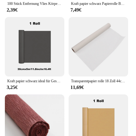
100 Stück Entfernung Vlies Körper Tuch Haar entfernen Wachspapier Rollen hochwertige Haarentfernung Epilierer Wachsstreifen Papier
Kraft papier schwarz Papierrolle Bau Poster Board Verpackung Kunst papierrolle Bulletin Board Geschenk verpackung Öko-Freund Papiere
2,39€
7,49€
Kraft papier schwarz ideal für Geschenk verpackung Verpackungs rolle für bewegliche Kunst handwerk Versand Bodenbelag Wand 100% recyceltes Material
Transparentpapier rolle 18 Zoll 44cm breites Muster papier Praktikabilität gute Tinten absorption einfach zu verwenden hohe Transparenz für die Schneiderei
3,25€
11,69€