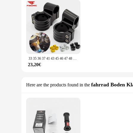
33 35 36 37 41 43 45 46 47 48 50 51 52 53mm 7/8 "Universal-CNC-Motorrad 1" Richt lenker clip auf Kopf klemmen
23,20€
fahrrad Boden K
Here are the products found in the