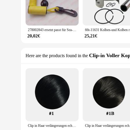
278002843 ersetzt passt für Sea-Doo-LY-005 Funken Ace Sicherheits-Lanyard-Schlüssel kabel clip
66t-11631 
20,02€
25,21€
Clip-in Voller Ko
Here are the products found in the
Clip in Haar verlängerungen echtes menschliches Haar gerade 12 Zoll 120g natürliche schwarze echte jungfräuliche menschliche Haars pange ins echte menschliche Haar
Clip in Haar verlängerunge