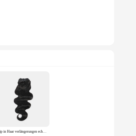
Clip in Haar verlängerungen echte menschliche Haars pange ins remy menschliche Haars pange in Verlängerungen unsichtbare natürliche Körper welle nahtlos