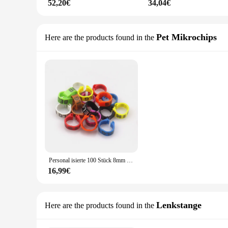
52,20€
34,04€
Pet Mikrochips
Here are the products found in the
Personal isierte 100 Stück 8mm Kunststoff Tauben bänder Ringe, Fuß runde Etiketten clips für Tauben taube-benutzer definierte Laser gravur
16,99€
Lenkstange
Here are the products found in the