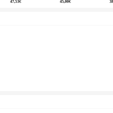
47,53€
45,00€
3