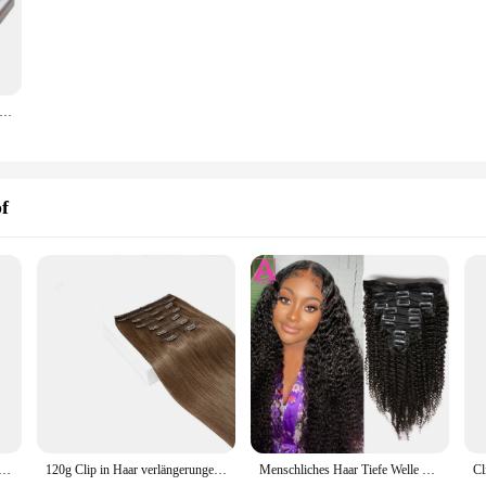
Kolben-und Kolben rings atz (Standard) für Yamaha Parsun 40 PS e40mh 40x mit Clip und Stift 66t-11631-01-93 80mm
pf
n echtes menschliches Haar gerade Clip ins remy menschliches Haar unsichtbare natürliche gerade nahtlose Clip auf menschlichem Haar
120g Clip in Haar verlängerungen glattes natürliches menschliches Haar #6 Clip Ins Remy Haar 8 teile/satz Vollkopf kastanien braune Haars pangen in
Menschliches Haar Tiefe Welle Clip In Haar Extensions Brasilianische Clip In 8 Teile/satz Natürliche Schwarze Farbe Clip Ins Remy Haar 8-26 Inch 120G