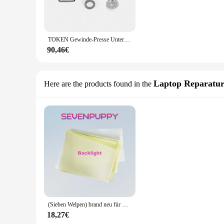
TOKEN Gewinde-Presse Unteren Fit Halterung für TREK BB90/BB95 Rahmen
90,46€
Laptop Reparatu
Here are the products found in the
(Sieben Welpen) brand neu für MacBook Pro A1466 A1706 A1707 A2442 A2485 A2681 A2941 Retina LCD-Panel Hintergrund beleuchtung reflektierende Folie
18,27€