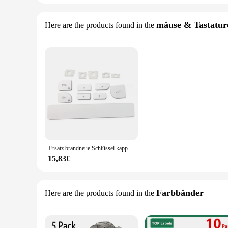
mäuse & Tastatur
Here are the products found in the
Ersatz brandneue Schlüssel kappe Schlüssel kappe Scheren clip Scharnier knopf für Logitech MX Tasten Mini weiße Raum kappe, oben, unten, links rechts
15,83€
Farbbänder
Here are the products found in the