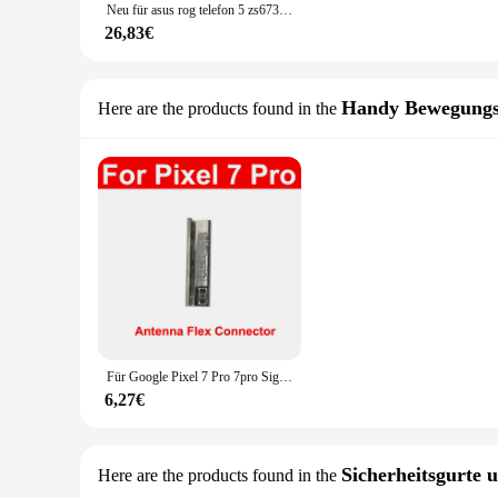
Neu für asus rog telefon 5 zs673ks hintere batterie abdeckung tür hinteres glas gehäuse für rog 5s batterie abdeckung mit aufkleber
26,83€
Handy Bewegungs
Here are the products found in the
Für Google Pixel 7 Pro 7pro Signal clip Small Board Antenne verlängern Flex kabel Signal Wifi Flex Ribbon Connecotr Teile
6,27€
Sicherheitsgurte u
Here are the products found in the