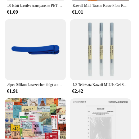
50 Blatt kreative transparente PET-Haftnotizblöcke, wasserfest, Posted It, Notizblöcke, Posits für Schule, Schreibwaren, Bürobedarf
Kawaii Mini Tasche Katze Pfote Kunst Allzweckmesser Express Box Messer Papierschneider Handwerk Verpackung Nachfüllbare Klinge Briefpapier Großer Verkauf
€1.09
€1.01
/6pcs Silikon Lesezeichen folgt automatisch Seite drehen Schüler Lesezeichen Büro Briefpapier Home Office Schul material
1/3 Teile/satz Kawaii MUJIs Gel Stift Schwarz/Rot/Blau 0,38mm 0,5mm Tinte Japan Farbe stift Büro Schule Kugelschreiber Japanische Schreibwaren
€1.91
€2.42