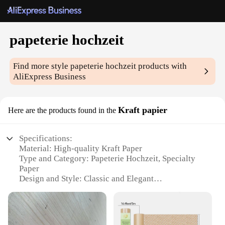
papeterie hochzeit
Find more style
papeterie hochzeit
products with
AliExpress Business
Kraft papier
Here are the products found in the
Specifications:
Material: High-quality Kraft Paper
Type and Category: Papeterie Hochzeit, Specialty
Paper
Design and Style: Classic and Elegant
Usage and Purpose: Ideal for Wedding Invitations
and Decorations
Shape or Size or Weight or Quantity: Available in
various sizes and quantities