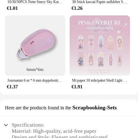
10/30/50PCS Nette Starry Sky Katze PVC Aufkleber Ästhetische kinder Schreibwaren Dekoration Scrapbooking Schule Liefert für Kinder
30 Stück kawaii Papier aufkleber Set Deep Forest selbst klebende Schreibwaren Aufkleber für Kunst handwerk DIY Scrap booking Tagebuch Album Planer
€1.01
€1.26
Journamm 6 m * 6 mm doppelseitiges Klebeband mit Punkten, DIY, Scrapbooking, Collage, Fotoalbum, Schule, Schreibwaren, Rollenband
Mr.paper 10 teile/paket Shell Light PVC Lesezeichen Streamer Traum hohen Wert ins frische Lesezeichen Karte Dekoration Student Briefpapier
€1.37
€1.91
Scrapbooking-Sets
Here are the products found in the
Specifications:
Material: High-quality, acid-free paper
Design and Style: Elegant and sophisticated