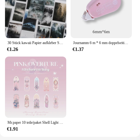
30 Stück kawaii Papier aufkleber Set Deep Forest selbst klebende Schreibwaren Aufkleber für Kunst handwerk DIY Scrap booking Tagebuch Album Planer
Journamm 6 m * 6 mm doppelseitiges Klebeband mit Punkten, DIY, Scrapbooking, Collage, Fotoalbum, Schule, Schreibwaren, Rollenband
€1.26
€1.37
Mr.paper 10 teile/paket Shell Light PVC Lesezeichen Streamer Traum hohen Wert ins frische Lesezeichen Karte Dekoration Student Briefpapier
€1.91