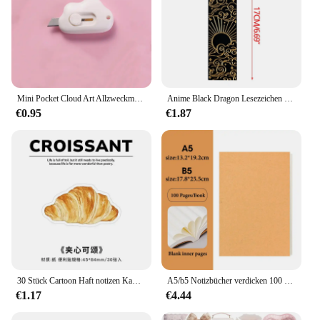
Mini Pocket Cloud Art Allzweckmesser Box Messer Papierschneider Handwerk Verpackung nachfüllbare Klinge Briefpapier
Anime Black Dragon Lesezeichen sammeln Geschenk für Buch liebhaber Acryl Lesezeichen Briefpapier Zubehör für Männer Frauen Freunde Lehrer
€0.95
€1.87
30 Stück Cartoon Haft notizen Kawaii Brot Toast Kaffee Memo Pads Aufkleber Student Geschenke Briefpapier Schule Bürobedarf
A5/b5 Notizbücher verdicken 100 und 200 Blatt/Buch, Kraft DIY Cover, leeres Tagebuch, Entwurf Buch, Büro Studie Briefpapier CS-076
€1.17
€4.44