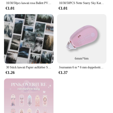
10/30/50pcs kawaii rosa Ballett PVC Aufkleber ästhetische koreanische Briefpapier Dekoration Scrap booking Schul material für Kinder
10/30/50PCS Nette Starry Sky Katze PVC Aufkleber Ästhetische kinder Schreibwaren Dekoration Scrapbooking Schule Liefert für Kinder
€1.01
€1.01
30 Stück kawaii Papier aufkleber Set Deep Forest selbst klebende Schreibwaren Aufkleber für Kunst handwerk DIY Scrap booking Tagebuch Album Planer
Journamm 6 m * 6 mm doppelseitiges Klebeband mit Punkten, DIY, Scrapbooking, Collage, Fotoalbum, Schule, Schreibwaren, Rollenband
€1.26
€1.37