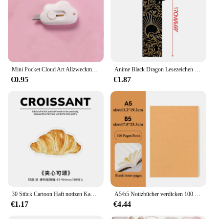
Mini Pocket Cloud Art Allzweckmesser Box Messer Papierschneider Handwerk Verpackung nachfüllbare Klinge Briefpapier
Anime Black Dragon Lesezeichen sammeln Geschenk für Buch liebhaber Acryl Lesezeichen Briefpapier Zubehör für Männer Frauen Freunde Lehrer
€0.95
€1.87
30 Stück Cartoon Haft notizen Kawaii Brot Toast Kaffee Memo Pads Aufkleber Student Geschenke Briefpapier Schule Bürobedarf
A5/b5 Notizbücher verdicken 100 und 200 Blatt/Buch, Kraft DIY Cover, leeres Tagebuch, Entwurf Buch, Büro Studie Briefpapier CS-076
€1.17
€4.44