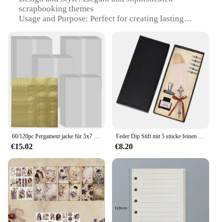
scrapbooking themes
Usage and Purpose: Perfect for creating lasting
memories of weddings and special occasions
Typical Adaptive Scenario: Ideal for scrapbooking
enthusiasts and professional crafters
Shape or Size or Weight or Quantity:
Comprehensive sets designed for various
scrapbooking needs
Performance and Property: Durable and designed to
withstand the test of time
Features:
**Crafting Unforgettable Memories**
60/120pc Pergament jacke für 5x7 Einladungen gefaltete Pergament papier jacken leer durchscheinende Hochzeits umschlag Einladungen Wrap Liner
Feder Dip Stift mit 5 stücke feinen Federn Vintage Kalligraphie Stift Set Retro Briefpapier Feder Stift und Tinte Set für Einladungen Briefe
€15.02
€8.20
The papeterie hochzeit Scrapbooking-Sets are an
exquisite collection of materials designed to help
you preserve and celebrate the most precious
moments of your life. Each set is meticulously
crafted with high-quality, acid-free paper that
ensures your memories remain vibrant and
untarnished over time. The elegant and
sophisticated designs cater to a variety of wedding