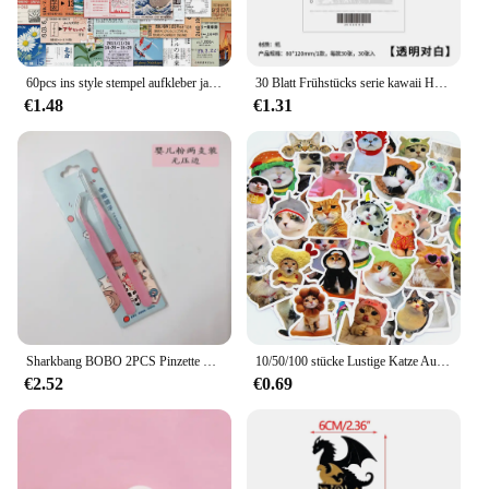
60pcs ins style stempel aufkleber japanische postkarte ticket briefpapier reise tagebuch gepäck wasserdichte helm aufkleber
30 Blatt Frühstücks serie kawaii Haft notiz einfache niedliche Notizblock Nachrichten papier Student zu tun Liste Notizen Schul briefpapier
€1.48
€1.31
Sharkbang BOBO 2PCS Pinzette Scrapbook Aufkleber Washi Tape Picking Multi-Tool Briefpapier DIY Junk Journal Album Schulbedarf
10/50/100 stücke Lustige Katze Aufkleber Cartoon Nette Aufkleber Spielzeug Schreibwaren Gitarre Telefon Fahrrad Laptop Gepäck Auto Graffiti kinder Aufkleber
€2.52
€0.69