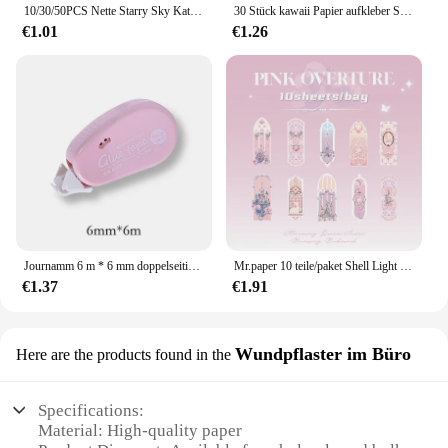
10/30/50PCS Nette Starry Sky Katze PVC Aufkleber Ästhetische kinder Schreibwaren Dekoration Scrapbooking Schule Liefert für Kinder
30 Stück kawaii Papier aufkleber Set Deep Forest selbst klebende Schreibwaren Aufkleber für Kunst handwerk DIY Scrap booking Tagebuch Album Planer
€1.01
€1.26
Journamm 6 m * 6 mm doppelseitiges Klebeband mit Punkten, DIY, Scrapbooking, Collage, Fotoalbum, Schule, Schreibwaren, Rollenband
Mr.paper 10 teile/paket Shell Light PVC Lesezeichen Streamer Traum hohen Wert ins frische Lesezeichen Karte Dekoration Student Briefpapier
€1.37
€1.91
Wundpflaster im Büro
Here are the products found in the
Specifications:
Material: High-quality paper