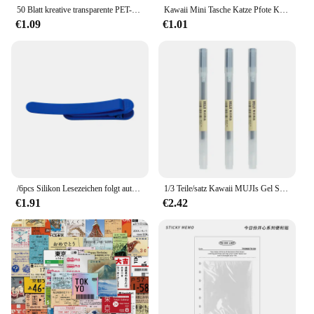
50 Blatt kreative transparente PET-Haftnotizblöcke, wasserfest, Posted It, Notizblöcke, Posits für Schule, Schreibwaren, Bürobedarf
Kawaii Mini Tasche Katze Pfote Kunst Allzweckmesser Express Box Messer Papierschneider Handwerk Verpackung Nachfüllbare Klinge Briefpapier Großer Verkauf
€1.09
€1.01
/6pcs Silikon Lesezeichen folgt automatisch Seite drehen Schüler Lesezeichen Büro Briefpapier Home Office Schul material
1/3 Teile/satz Kawaii MUJIs Gel Stift Schwarz/Rot/Blau 0,38mm 0,5mm Tinte Japan Farbe stift Büro Schule Kugelschreiber Japanische Schreibwaren
€1.91
€2.42