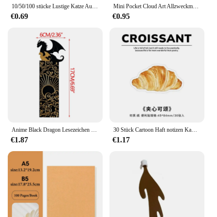
10/50/100 stücke Lustige Katze Aufkleber Cartoon Nette Aufkleber Spielzeug Schreibwaren Gitarre Telefon Fahrrad Laptop Gepäck Auto Graffiti kinder Aufkleber
Mini Pocket Cloud Art Allzweckmesser Box Messer Papierschneider Handwerk Verpackung nachfüllbare Klinge Briefpapier
€0.69
€0.95
Anime Black Dragon Lesezeichen sammeln Geschenk für Buch liebhaber Acryl Lesezeichen Briefpapier Zubehör für Männer Frauen Freunde Lehrer
30 Stück Cartoon Haft notizen Kawaii Brot Toast Kaffee Memo Pads Aufkleber Student Geschenke Briefpapier Schule Bürobedarf
€1.87
€1.17