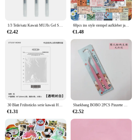
1/3 Teile/satz Kawaii MUJIs Gel Stift Schwarz/Rot/Blau 0,38mm 0,5mm Tinte Japan Farbe stift Büro Schule Kugelschreiber Japanische Schreibwaren
60pcs ins style stempel aufkleber japanische postkarte ticket briefpapier reise tagebuch gepäck wasserdichte helm aufkleber
€2.42
€1.48
30 Blatt Frühstücks serie kawaii Haft notiz einfache niedliche Notizblock Nachrichten papier Student zu tun Liste Notizen Schul briefpapier
Sharkbang BOBO 2PCS Pinzette Scrapbook Aufkleber Washi Tape Picking Multi-Tool Briefpapier DIY Junk Journal Album Schulbedarf
€1.31
€2.52