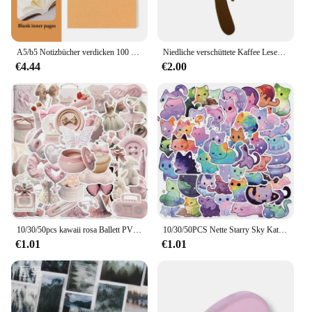
A5/b5 Notizbücher verdicken 100 und 200 Blatt/Buch, Kraft DIY Cover, leeres Tagebuch, Entwurf Buch, Büro Studie Briefpapier CS-076
Niedliche verschüttete Kaffee Lesezeichen Ecke Marker zum Lesen lustige Lesezeichen zum Lesen Ecke Lesezeichen Briefpapier Schul material
€4.44
€2.00
10/30/50pcs kawaii rosa Ballett PVC Aufkleber ästhetische koreanische Briefpapier Dekoration Scrap booking Schul material für Kinder
10/30/50PCS Nette Starry Sky Katze PVC Aufkleber Ästhetische kinder Schreibwaren Dekoration Scrapbooking Schule Liefert für Kinder
€1.01
€1.01