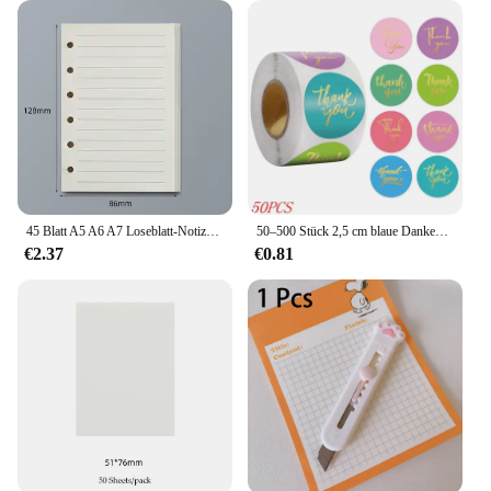
45 Blatt A5 A6 A7 Loseblatt-Notizbuch, Nachfüllung, Spiralbinder, Innenseite, Linie, blanko, Bastelgitter im Inneren, Papier, Schreibwaren
50–500 Stück 2,5 cm blaue Dankesaufkleber für Umschläge, Siegeletiketten, Schreibwaren, handgefertigte Hochzeitsgeschenk-Dekorationsaufkleber
€2.37
€0.81