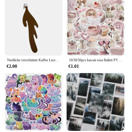
Niedliche verschüttete Kaffee Lesezeichen Ecke Marker zum Lesen lustige Lesezeichen zum Lesen Ecke Lesezeichen Briefpapier Schul material
10/30/50pcs kawaii rosa Ballett PVC Aufkleber ästhetische koreanische Briefpapier Dekoration Scrap booking Schul material für Kinder
€2.00
€1.01