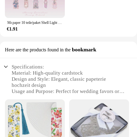
Mr.paper 10 teile/paket Shell Light PVC Lesezeichen Streamer Traum hohen Wert ins frische Lesezeichen Karte Dekoration Student Briefpapier
€1.91
bookmark
Here are the products found in the
Specifications:
Material: High-quality cardstock
Design and Style: Elegant, classic papeterie
hochzeit design
Usage and Purpose: Perfect for wedding favors or
personal use
Quantity: Available in sets of 10 or 25 bookmarks
Performance and Property: Durable and resistant to
wear
Shape and Size: Standard bookmark dimensions
Features: