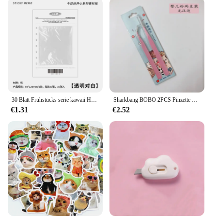
30 Blatt Frühstücks serie kawaii Haft notiz einfache niedliche Notizblock Nachrichten papier Student zu tun Liste Notizen Schul briefpapier
Sharkbang BOBO 2PCS Pinzette Scrapbook Aufkleber Washi Tape Picking Multi-Tool Briefpapier DIY Junk Journal Album Schulbedarf
€1.31
€2.52