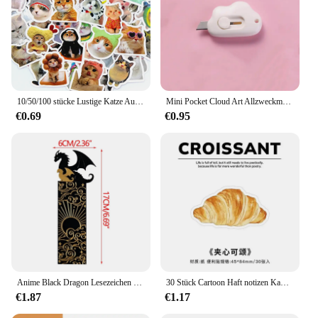
10/50/100 stücke Lustige Katze Aufkleber Cartoon Nette Aufkleber Spielzeug Schreibwaren Gitarre Telefon Fahrrad Laptop Gepäck Auto Graffiti kinder Aufkleber
Mini Pocket Cloud Art Allzweckmesser Box Messer Papierschneider Handwerk Verpackung nachfüllbare Klinge Briefpapier
€0.69
€0.95
Anime Black Dragon Lesezeichen sammeln Geschenk für Buch liebhaber Acryl Lesezeichen Briefpapier Zubehör für Männer Frauen Freunde Lehrer
30 Stück Cartoon Haft notizen Kawaii Brot Toast Kaffee Memo Pads Aufkleber Student Geschenke Briefpapier Schule Bürobedarf
€1.87
€1.17