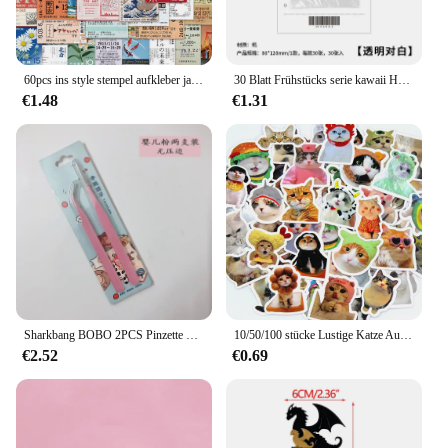
60pcs ins style stempel aufkleber japanische postkarte ticket briefpapier reise tagebuch gepäck wasserdichte helm aufkleber
30 Blatt Frühstücks serie kawaii Haft notiz einfache niedliche Notizblock Nachrichten papier Student zu tun Liste Notizen Schul briefpapier
€1.48
€1.31
Sharkbang BOBO 2PCS Pinzette Scrapbook Aufkleber Washi Tape Picking Multi-Tool Briefpapier DIY Junk Journal Album Schulbedarf
10/50/100 stücke Lustige Katze Aufkleber Cartoon Nette Aufkleber Spielzeug Schreibwaren Gitarre Telefon Fahrrad Laptop Gepäck Auto Graffiti kinder Aufkleber
€2.52
€0.69