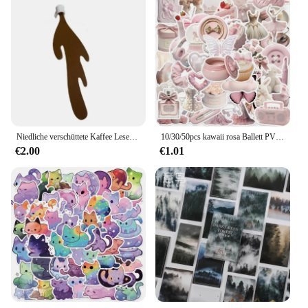
Niedliche verschüttete Kaffee Lesezeichen Ecke Marker zum Lesen lustige Lesezeichen zum Lesen Ecke Lesezeichen Briefpapier Schul material
10/30/50pcs kawaii rosa Ballett PVC Aufkleber ästhetische koreanische Briefpapier Dekoration Scrap booking Schul material für Kinder
€2.00
€1.01