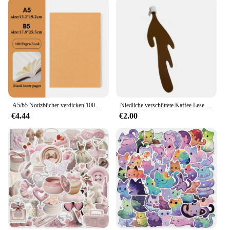
A5/b5 Notizbücher verdicken 100 und 200 Blatt/Buch, Kraft DIY Cover, leeres Tagebuch, Entwurf Buch, Büro Studie Briefpapier CS-076
Niedliche verschüttete Kaffee Lesezeichen Ecke Marker zum Lesen lustige Lesezeichen zum Lesen Ecke Lesezeichen Briefpapier Schul material
€4.44
€2.00