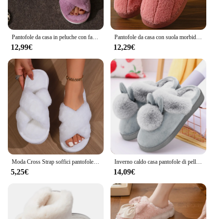
Pantofole da casa in peluche con fascia incrociata per le donne Open Toe suola morbida scarpe da casa sfocate donna inverno accogliente pantofole da pavimento calde per interni
Pantofole da casa con suola morbida in peluche invernale da donna comode ciabatte da interno antiscivolo Mute da donna con tacco piatto pantofole da camera da letto calde 2024
12,99€
12,29€
Moda Cross Strap soffici pantofole donna 2024 inverno caldo pelliccia pantofole da casa donna confortevole suola morbida scarpe da interno antiscivolo
Inverno caldo casa pantofole di pelliccia donna Indoor casa coniglio scarpa orecchie pelose calzature camera da letto interna tacchi piatti soffici pantofole scarpe
5,25€
14,09€