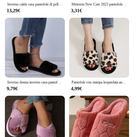
Inverno caldo casa pantofole di pelliccia donna Indoor casa coniglio scarpa orecchie pelose calzature camera da letto interna tacchi piatti soffici pantofole scarpe
Mntrerm New Cute 2023 pantofole da casa per interni calde morbide pantofole in peluche antiscivolo pantofole in pelliccia per interni tinta unita scarpe da donna carine
13,29€
3,31€
Inverno donna inverno casa pantofole pelose antiscivolo Casual Indoor appartamenti scarpe da terra signore infradito scarpe calde colori solidi
Pantofole con stampa leopardata autunno inverno Scivoli in pelliccia di peluche alla moda da donna Infradito per la casa Scarpe da soggiorno antiscivolo in EVA calda per interni
9,79€
4,99€