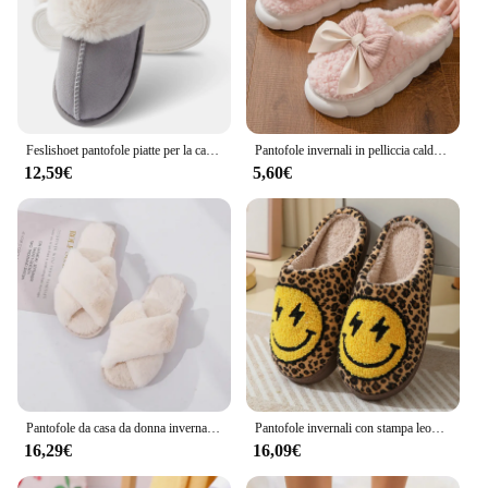
Feslishoet pantofole piatte per la casa calde in peluche da donna morbide e comode scarpe invernali in cotone pantofole in peluche per interni
Pantofole invernali in pelliccia calda per donna Scarpe morbide antiscivolo con fiocco carino Comfort Pantofole in peluche per camera da letto interna per la casa con tacco piatto
12,59€
5,60€
Pantofole da casa da donna invernali in pelliccia sintetica moda scarpe calde donna Slip on Flats scivoli femminili nero rosa accogliente pantofole pelose per la casa
Pantofole invernali con stampa leopardata donna Lightning Smile Face pantofole in pelliccia soffice donna Indoor antiscivolo Furry coppia diapositive in cotone
16,29€
16,09€