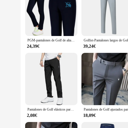
PGM-pantalones de Golf de alta elasticidad para mujer, Pantalones suaves para Golfista, ropa deportiva para jugar a la pelota de Golf, primavera y verano
24,39€
39,24€
Pantalones de Golf elásticos para hombre, ropa de Golf, pantalones largos deportivos, pantalones de trabajo casuales, imagen personalizada, moda de primavera y otoño
2,08€
18,09€