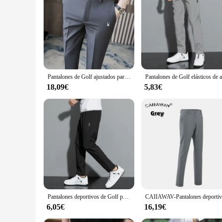
|Wholesale|Vendors|
**Optimized Performance for the Golf Course**
The pantalones golf in our collection are not just any ordin
fabric keeps you dry and comfortable during your game. The s
The pants come with a belt, providing a secure fit that allo
**Versatile and Stylish for Every Occasion**
These golf pants are not just for the golf course; they are v
Pantalones de Golf ajustados para hombre, traje informal drapeado, versión coreana, elásticos, ajustados
part of a professional attire. The flat-front style ensures 
18,09€
5,83€
**A Partner for Your Active Lifestyle**
Whether you're an avid golfer or an enthusiast of fitness tra
comfortable, while the flat-front style offers a professional 
fit to your liking, making these golf pants a must-have for a
Pantalones deportivos de Golf para hombre, Pantalón ajustado de seda de hielo, transpirables, moda coreana, 2024
6,05€
16,19€