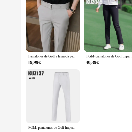
Pantalones de Golf a la moda para hombre, pantalones ajustados con cinturón, trajes pequeños de negocios informales, ropa de Golf para hombre, Primavera/Verano
PGM-pantalones de Golf impermeables para mujer, ropa de ten
19,99€
40,39€
PGM, pantalones de Golf impermeables de invierno para hombre, Pantalones rectos de lana gruesos, pantalones largos cálidos a prueba de frío para hombre, talla 2XS-3XL