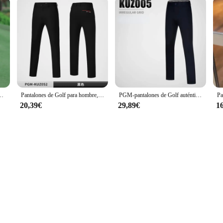
is gruesa, larga y cálida, de terciopelo, a prueba de viento, para Otoño e Invierno
Pantalones de Golf para hombre, pantalones deportivos de otoño e invierno para hombre, pantalones impermeables de alta elasticidad para hombre, ropa de Golf para hombre, ropa de Golf para hombre nueva
PGM-pantalones de Golf auténticos para hombre, pantalones impermeables, ropa de Golf suave y transpirable, tallas de verano Xxs-xxxl
20,39€
29,89€
1