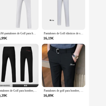
PGM-pantalones de Golf para hombre, ropa deportiva térmica de felpa gruesa, para otoño e invierno, XXS-XXXL
Pantalones de Golf elásticos de secado rápido para hombres, pantalones de Golf de cintura con cinturón elástico, CAIIAWAV, primavera y otoño
4,99€
16,19€
Pantalones de Golf para hombre, pantalones deportivos de otoño e invierno para hombre, pantalones impermeables de alta elasticidad para hombre, ropa de Golf para hombre, ropa de Golf para hombre nueva
Pantalones de golf para hombre, pantalón informal de negocios, transpirable, con cinturón recto, novedad de 2024
0,39€
16,09€