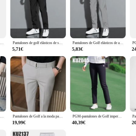
Golfist-Pantalones largos de Golf para hombre, pantalones deportivos elásticos para negocios, ocio, cómodos y relajados, otoño
Pantalones de golf elásticos de seda de hielo para hombre pantalones de golf de secado rápido ajustados a la moda color negro 5XL verano 2024
Pantalones de Golf elásticos de alta calidad para hombre, pantalones transpirables versátiles de negocios, informales, a la moda, ajustados, primavera y otoño
5,71€
5,83€
2
Pantalones de Golf ajustados para hombre, traje informal drapeado, versión coreana, elásticos, ajustados
Pantalones de Golf a la moda para hombre, pantalones ajustados con cinturón, trajes pequeños de negocios informales, ropa de Golf para hombre, Primavera/Verano
PGM-pantalones de Golf impermeables para mujer, ropa de tenis gruesa, larga y cálida, de terciopelo, a prueba de viento, para Otoño e Invierno
19,99€
40,39€
2