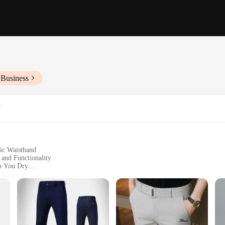
 Business
tic Waistband
 and Functionality
ep You Dry
omplete Look
s Levels
 golf, designed to provide both comfort and performance. The moisture-wicking 
stic waistband offers a flexible fit, accommodating a range of body types, while 