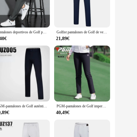
olor palette make them suitable for a variety of occasions,
shed from tee to dinner. With their durable construction and
Pantalones deportivos de Golf para hombre, Pantalón ajustado de seda de hielo, transpirables, moda coreana, 2024
Golfist pantalones de Golf de verano para hombre, pantalón ligero, informal, transpirable, secado rápido, alta calidad
,40€
21,89€
xcellent value for wholesale and vendor purchases. The
Whether you're looking to stock up for your golf shop or
PGM-pantalones de Golf auténticos para hombre, pantalones impermeables, ropa de Golf suave y transpirable, tallas de verano Xxs-xxxl
PGM-pantalones de Golf impermeables para mujer, pantalón cálido de lana para prevención de nieve, pantalón de chándal recto elástico para niña, XS-XXXL de invierno
9,89€
40,49€