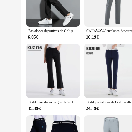
Whether you're a seasoned golfer or just starting out, these pa
**Stylish and Versatile**
Not only are these pantalones golf a must-have for golfers, b
from casual outings to more formal events. The matching belt
easy-care fabric, these pants are designed to last, making th
Pantalones deportivos de Golf para hombre, Pantalón ajustado de seda de hielo, transpirables, moda coreana, 2024
**Effortless Maintenance and Value**
6,05€
16,19€
We understand the importance of value and convenience, whic
durable fabric resists wrinkles, allowing for quick and easy
outfit your team, these pants offer a reliable, stylish option t
PGM-Pantalones largos de Golf para mujer, ropa de alta elasticidad, informales, acampanados, de secado rápido, para verano y primavera, kus176
PGM-pantalones d
35,89€
24,19€