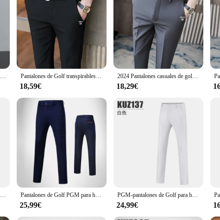
ary golf pants; they are crafted with the golfer's needs in mind. The premium po
leek, modern design with a flat-front style makes them suitable for both golf a
ws for unrestricted movement, essential for any golfer looking to enhance their 
ersatile enough to be worn in various settings. The stylish design and modern co
Pantalones de Golf elásticos de alta calidad para hombre, pantalones transpirables versátiles de negocios, informales, a la moda, ajustados, primavera y otoño
Pantalones de Golf transpirables para hombre, ropa informal de alta calidad, elástica, a la moda, Popular, primavera y otoño, 2024
2024 Pantalones casuales de golf de negocios de moda Pantalones de pierna recta Pelf para hombres Pantalones casuales de moda para hombres
a clean, polished look, while the moisture-wicking fabric keeps you cool and dr
18,59€
18,29€
1
ining, these pantalones golf are designed to be your partner in your active life
look. The pants are available in a range of sizes, ensuring a perfect fit for eve
nyone looking for comfort and style in their activewear.
CAIIAWAV-Pantalones deportivos de verano para hombre, Pantalón elástico de secado rápido, transpirable, ajustado
Pantalones de Golf PGM para hombre, pantalones de tenis de Golf resistentes al desgaste deportivos de alta elasticidad para primavera y otoño, pantalones suaves ajustados para hombre KUZ052
PGM-pantalones de Golf para hombre, ropa deportiva térmica de felpa gruesa, para otoño e invierno, XXS-XXXL
25,99€
24,99€
1