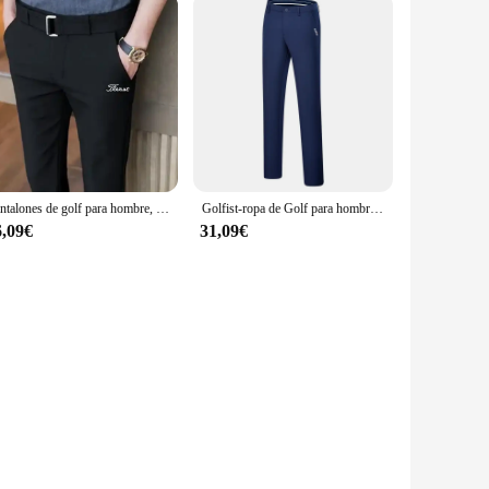
Pantalones de golf para hombre, pantalón informal de negocios, transpirable, con cinturón recto, novedad de 2024
Golfist-ropa de Golf para hombre, pantalones largos transpirables de verano, gruesos, elásticos, sólidos, ropa deportiva de alta calidad
6,09€
31,09€