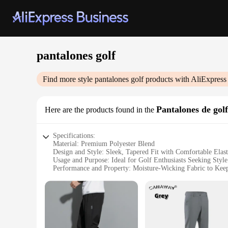
pantalones golf
Find more style
pantalones golf
products with AliExpress
Pantalones de golf
Here are the products found in the
Specifications:
Material: Premium Polyester Blend
Design and Style: Sleek, Tapered Fit with Comfortable Elas
Usage and Purpose: Ideal for Golf Enthusiasts Seeking Style
Performance and Property: Moisture-Wicking Fabric to Ke
Parts and Accessories: Comes with a Matching Belt for a C
Applicable People: Suitable for Men of All Sizes and Fitnes
Features:
**Optimal Comfort and Performance**
Step onto the golf course with confidence in our pantalones
while the tapered fit offers a modern, athletic look. The ela