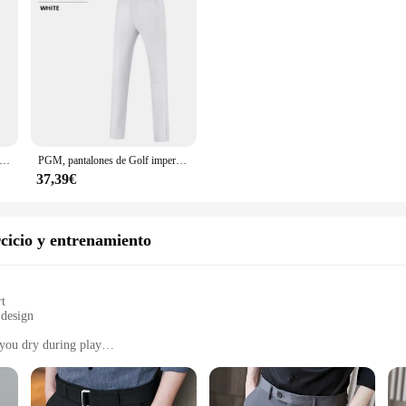
a de Golf para hombre, pantalones largos transpirables de verano, gruesos, elásticos, sólidos, ropa deportiva de alta calidad
PGM, pantalones de Golf impermeables de invierno para hombre, Pantalones rectos de lana gruesos, pantalones largos cálidos a prueba de frío para hombre, talla 2XS-3XL
37,39€
rcicio y entrenamiento
rt
 design
you dry during play