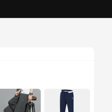
fabric ensures you stay dry and cool during intense rounds,
the durable construction withstands the rigors of the sport.