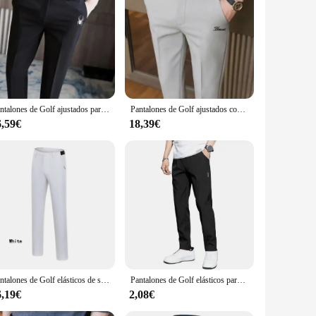
lyester blend ensures durability, while the moisture-wicking
nd fitness training, offering versatility to your wardrobe.
game.
lor options make them suitable for casual outings or even as
Pantalones de Golf ajustados para hombre, traje informal drapeado, pantalones elásticos ajustados, ropa deportiva, versión coreana
Pantalones de Golf ajustados con cinturón para Hombre, ropa de negocios informal, moda de primavera y verano
y, making them an excellent choice for both men and women.
6,59€
18,39€
style. The moisture-wicking fabric keeps you dry and
ryone. With the added convenience of a belt, you can adjust the
Pantalones de Golf elásticos de secado rápido para hombres, pantalones de Golf de cintura con cinturón elástico, CAIIAWAV, primavera y otoño
Pantalones de Golf elásticos para hombre, ropa de Golf, pantalones largos deportivos, pantalones de trabajo casuales, imagen personalizada, moda de primavera y otoño
6,19€
2,08€