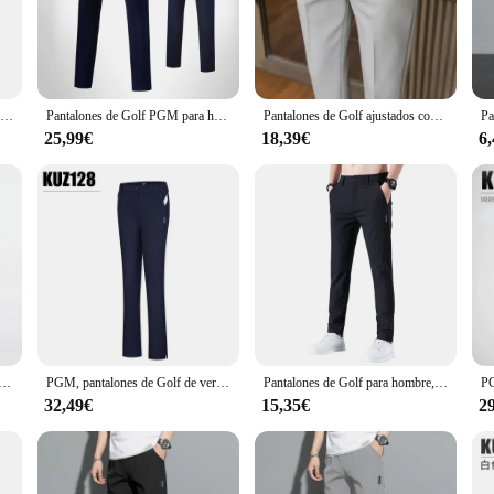
nts are the perfect addition to your golfing attire.
ut they also serve as a versatile wardrobe staple. The sleek design and neutral c
 included with each pair adds a touch of sophistication, ensuring you look poli
em a smart investment for any golfer's wardrobe.
CAIIAWAV-Pantalones deportivos de verano para hombre, Pantalón elástico de secado rápido, transpirable, ajustado
Pantalones de Golf PGM para hombre, pantalones de tenis de Golf resistentes al desgaste deportivos de alta elasticidad para primavera y otoño, pantalones suaves ajustados para hombre KUZ052
Pantalones de Golf ajustados con cinturón para Hombre, ropa de negocios informal, moda de primavera y verano
25,99€
18,39€
6
h is why our pantalones golf are designed to be both easy to care for and an e
 maintenance, making them an ideal choice for busy golfers and vendors alike. 
hat's sure to impress.
e Golf de alta elasticidad para mujer, pantalón transpirable de secado rápido, XS-XL
PGM, pantalones de Golf de verano para mujer, tobillos recortados, pantalones acampanados elásticos ajustados, bolsillo con cremallera, ropa de Golf impermeable para mujer KUZ128
Pantalones de Golf para hombre, pantalones largos y cómodos de secado rápido con bolsillos, pantalones deportivos informales ligeros, delgados e informales
32,49€
15,35€
2