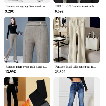
Pantalon de jogging décontracté pour femme, noir, gris, grande taille, printemps, automne, 2023
FJFASHION-Pantalon évasé taille haute pour femme, vêtement de bureau, couleur unie, nouvelle collection 2024
9,29€
6,69€
Pantalon micro évasé taille haute pour femme, pantalon en laine pour femme, pantalon de loisirs élégant, automne et hiver, nouveau, 2025
Pantalon évasé taille haute pour femmes, pantalon décontracté FjKorean, coupe couvertes, vêtements Y2K, nouveau bas à la mode, 2025
13,99€
23,39€