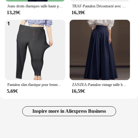
Jeans droits élastiques taille haute pour femmes, pantalons de printemps et d'automne, fjPantalones Vaqueros Mujer
TRAF-Pantalon Décontracté avec Poches pour Femme, Vintage, Taille Haute, Couleur Unie, Fermeture Éclair, Rinçage
13,29€
16,39€
Pantalon slim élastique pour femme, collants skinny extensibles doux, leggings tendance, pantalons crayon
ZANZEA-Pantalon vintage taille haute pour femme, pantalon plissé uni, jambe large, pantalon de bureau, poches décontractées, surintendant formel, mode 2025
5,69€
16,59€
Inspire more in Aliexpress Business