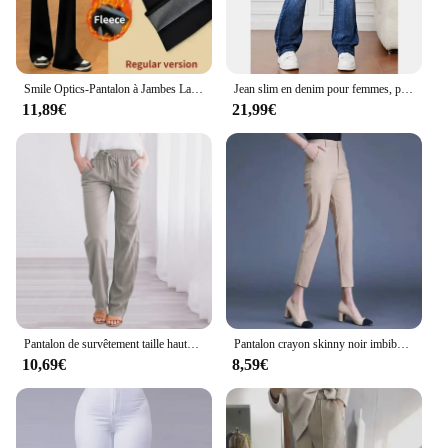
Smile Optics-Pantalon à Jambes Larges pour Femme, Leggings de dehors de Yoga Taille Haute, Collants de Fitness, Streetwear Décontracté, Pantalon Vintage
Jean slim en denim pour femmes, pantalon droit, décontracté
11,89€
21,99€
Pantalon de survêtement taille haute avec poches pour femme, jambe large, jogging à nœud, pantalon de yoga décontracté, grande taille
Pantalon crayon skinny noir imbibé pour femme, pantalon de travail pour femme, taille haute, élégant, bureau, printemps, 85-91cm, Fjingent
10,69€
8,59€