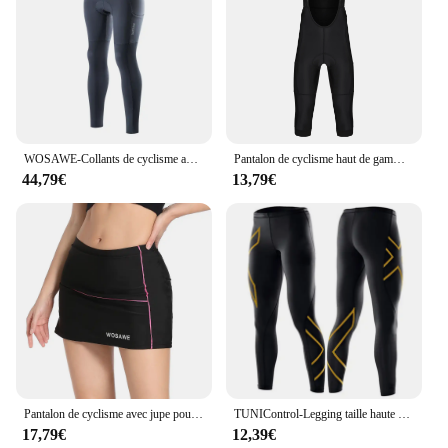
WOSAWE-Collants de cyclisme avec poches latérales pour femme, pantalon long rembourré, leggings d'équitation de vélo, VTT, BH188
Pantalon de cyclisme haut de gamme avec coussretours en gel, pantalon à bretelles de vélo, noir uni, vert armée, bleu marine, printemps, été, 3/4, KnUNICEF, 3/4
44,79€
13,79€
Pantalon de cyclisme avec jupe pour femme, collant respirant, haute élasticité, Anti-choc, pour vtt
TUNIControl-Legging taille haute pour femme, pantalon slim opaque doux, pantalon document solide, adapté pour la course, le cyclisme, le yoga
17,79€
12,39€