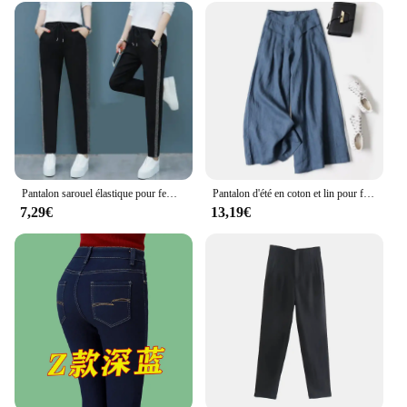
Pantalon sarouel élastique pour femme, style coréen, piste d'étudiant, Internet, chaud, décontracté, haute, grande taille
Pantalon d'été en coton et lin pour femmes, grande taille, jambes larges, style artistique, taille élastique, couleur unie, décontracté
7,29€
13,19€