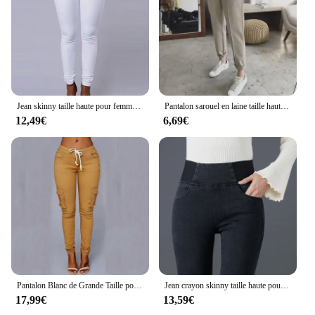
Jean skinny taille haute pour femme, pantalon en denim, pantalon crayon décontracté, blanc, noir, rendu, vintage, sexy, long, document solide
Pantalon sarouel en laine taille haute pour femme, pantalon crayon décontracté, beige, noir, dame de bureau, automne, hiver, FJJN, 2024
12,49€
6,69€
Pantalon Blanc de Grande Taille pour Femme, Jogging Respzed, Taille Haute, FJM, Militaire, 2023
Jean crayon skinny taille haute pour femme, pantalon en denim slim, leggings commandés, pantalons décontractés, surdimensionnés, noir, 26-38, 2024
17,99€
13,59€