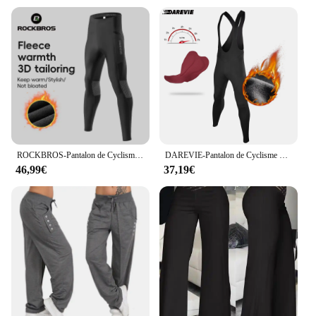
ROCKBROS-Pantalon de Cyclisme Chaud, Collants Coupe-Vent, Leggings Smile, Pantalon Long de Vélo Respirant avec Poches, Taille Européenne, Extérieur, Hiver
DAREVIE-Pantalon de Cyclisme Thermique Chaud et Coupe-Vent, Collants Anti-Eau, FJ120 Kg/m ³ Pad, Hiver
46,99€
37,19€