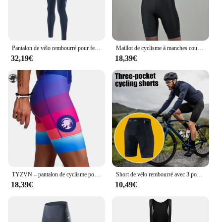
Pantalon de vélo rembourré pour femme, pantalon d'équitation respirant, vêtements d'équitation avec bandes de coulée, tissu à haute élasticité, pantalon de vélo de montagne
Maillot de cyclisme à manches courtes pour femme, ensemble de vêtements de vélo de route, costume uniforme TriDuvet, objectifs TiXI, été, 2022
32,19€
18,39€
TYZVN – pantalon de cyclisme pour femmes, vêtements de vélo vtt de haute qualité, short d'équitation, Ropa Ciclismo de vélo, Anti-usure, cuissard de course
Short de vélo rembourré avec 3 poches, pantalon de cyclisme, caleçon de moto, vêtements de subvention, collants pour la route et le VTT
18,39€
10,49€