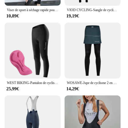
Viser de sport à séchage rapide pour femmes, pantalons de fitness, pantalons de yoga assiste, pantalons de cyclisme pour femmes, pantalons de sport de course à pied
VIOD CYCLING-Sangle de cyclisme sur route, pantalon élastique noir, double flèches, coussin de siège en silicone pour le cyclisme de 7 heures, automne et hiver, nouveau
10,89€
19,19€
WEST BIKING-Pantalon de cyclisme pour hommes et femmes, collants respirants à haute élasticité, vélo de route VTT, coussin absorbant les chocs, long fjlong, printemps, automne
WOSAWE-Jupe de cyclisme 2 en 1 pour femme, pantalon avec logo intégré, sous-moulage, collants de vélo
25,99€
14,29€