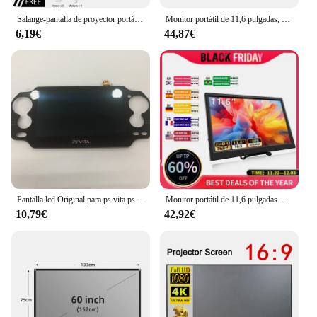
Salange-pantalla de proyector portátil, 60, 100, 120 pulgadas, 16:9, pantalla de película de poliéster para exteriores, Cine en Casa de viaje
Monitor portátil de 11,6 pulgadas, 1366x768, pantalla lcd TFT, Compatible con HDMI, para pc, Raspberry Pi, ordenador portátil, PS4, Xbox360
6,19€
44,87€
Pantalla lcd Original para ps vita psvita 1 1000, pantalla táctil digital ensamblada original, protector de pantalla
Monitor portátil de 11,6 pulgadas Compatible con HDMI, pantalla extendida para juegos de segunda pantalla, para Switch/PS4/Xbox/Raspberry Pi
10,79€
42,92€