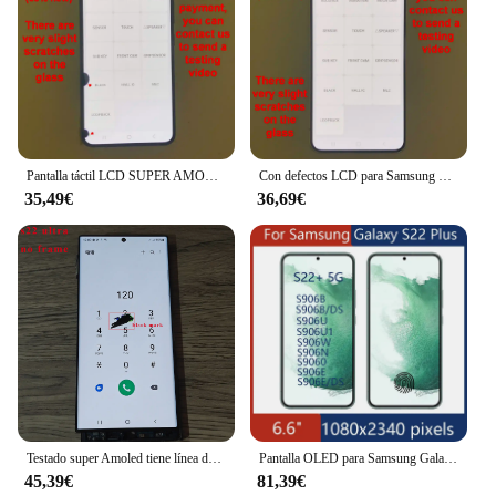
Pantalla táctil LCD SUPER AMOLED para Samsung Galaxy S22, digitalizador de 6,1 pulgadas, S901B, S901U, pantalla de repuesto, prueba 100%
Con defectos LCD para Samsung Galaxy S22 S901B S901U S901E/DS S901W pantalla LCD reemplazo del ensamblaje del digitalizador de pantalla táctil
35,49€
36,69€
Testado super Amoled tiene línea de puntos para Samsung Galaxy S22 Ultra 5G SM-S908 S908F S908U reemplazo del digitalizador de pantalla táctil
Pantalla OLED para Samsung Galaxy S22 Plus, montaje de pantalla táctil LCD para Samsung S22 + S906B S906U S906W S906N S906E
45,39€
81,39€