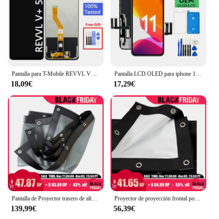
Pantalla para T-Mobile REVVL V + 5G Pantalla LCD MONTAJE DE digitalizador con Pantalla táctil reemplazar para T Mobile REVVL V + 5G LCD
Pantalla LCD OLED para iphone 11, montaje de digitalizador con Pantalla táctil, repuesto
18,09€
17,29€
Pantalla de Proyector trasero de alta ganancia, tela sin marco, pantalla de PVC, cortina de Proyector 16:9/4:3 opcional para cine en casa al aire libre 3D 4K
Proyector de proyección frontal portátil, Pantalla de proyección frontal de alto contraste, Simple, tela sin marco, Pantalla con ojales, blanco mate, 4K
139,99€
56,39€