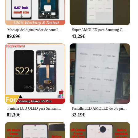
Montaje del digitalizador de pantalla táctil LCD Super OLED para Samsung Galaxy S22 Ultra 5G S908 S908B S908U pantalla con reemplazo de marco
Super AMOLED para Samsung Galaxy S22 Ultra LCD S908 S908B pantalla táctil digitalizador con pantalla de defectos prueba de 100%
89,69€
43,29€
Pantalla LCD OLED para Samsung Galaxy S22 Plus, repuesto de montaje de digitalizador con pantalla táctil, SM-S906U, S906E, S906BN, novedad
Pantalla LCD AMOLED de 6,8 pulgadas con defecto para Samsung Galaxy S22 Ultra, repuesto de montaje de pantalla táctil, S908, S908B
82,39€
32,19€