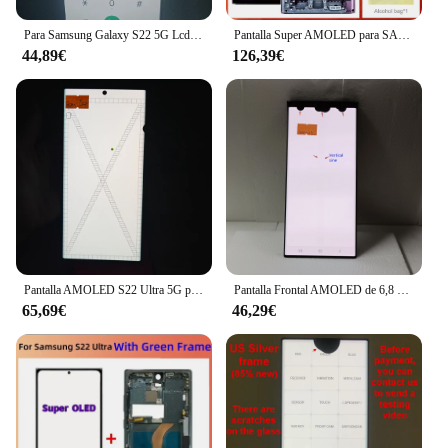
style.
Para Samsung Galaxy S22 5G Lcd S901B S901B/DS 100% prueba de pantalla táctil digitalizador reemplazo con pantalla de defectos
Pantalla Super AMOLED para SAMSUNG Galaxy S22 Ultra 5G, reemplazo de montaje de digitalizador con pantalla táctil, S908, S908B, S908U, S908/DS
44,89€
126,39€
Pantalla AMOLED S22 Ultra 5G para Samsung Galaxy S22 Ultra 5G S908B S908B/DS Pantalla LCD Reemplazo de pantalla táctil digital con punto.
Pantalla Frontal AMOLED de 6,8 pulgadas para Samsung Galaxy S22 Ultra 5G LCD con marco Digitalizador de pantalla táctil S908 S908B S908U reemplazo
65,69€
46,29€