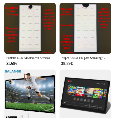
Pantalla LCD Amoled con defectos para móvil, montaje de digitalizador con pantalla táctil, prueba 100%, para Samsung Galaxy S22 Ultra 5G, S908U, S908, S908B
Super AMOLED para Samsung Galaxy S22 Ultra 5G S908 S908U S908B S908E pantalla LCD Digitalizador de pantalla táctil reemplazar con defectos LCD
51,69€
38,89€