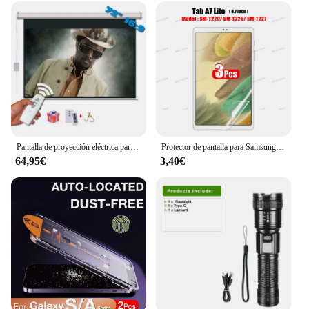
Pantalla de proyección eléctrica para proyector de películas, 72 pulgadas, 16:9, blanco mate, LED, LCD, HD
Protector de pantalla para Samsung Galaxy Tab S7, S8, S9 Plus, Ultra, Samsung tab S6 Lite, s7, s9 fe, A8, A9, A7, sin cristal, 3 unidades
64,95€
3,40€