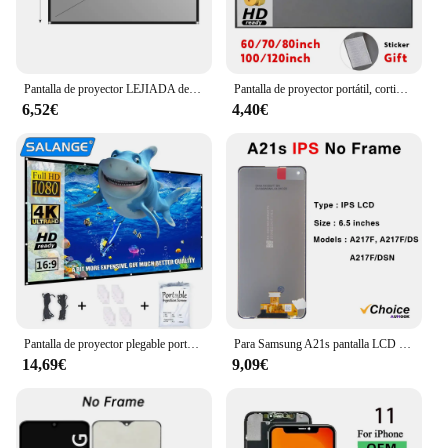
Pantalla de proyector LEJIADA de 60-133 pulgadas, Metal gris, antiluz, 16:9, borde negro portátil con agujeros, pantalla de proyección para el hogar y exteriores
Pantalla de proyector portátil, cortina Simple antiluz, pantallas de proyección de 60/70/80/100/120 pulgadas para proyector de oficina al aire libre en el hogar
6,52€
4,40€
Pantalla de proyector plegable portátil para cine en casa, pantallas de proyección de doble cara para interior y exterior, 100, 133 pulgadas
Para Samsung A21s pantalla LCD pantalla táctil Digiziter montaje pantalla para Samsung A217 con marco pantalla LCD
14,69€
9,09€