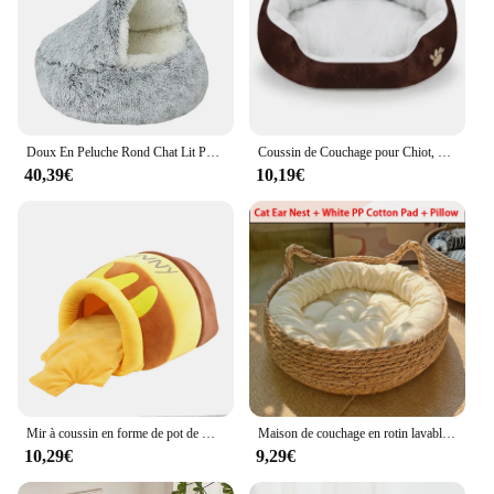
Doux En Peluche Rond Chat Lit Pet Matelas Chaud Confortable Panier Chat Chien 2 en 1 Sac De Couchage Nid pour Petits Chiens
Coussin de Couchage pour Chiot, Couverture Ronde ou Elliptique, Lit Souriant, Adapté aux Chats ou Chiens PupMED, Nid Doux, Paniers pour Chiens et Chats
40,39€
10,19€
Mir à coussin en forme de pot de miel lavable en machine pour animaux de compagnie, lit pour chat, maison perfective, polymères en peluche, accessoires pour animaux de compagnie, quatre saisons
Maison de couchage en rotin lavable pour chats, lit pour chat, produits pour animaux de compagnie, accessoires pour animaux de compagnie, quatre saisons, tissé, perfecsolutions.com
10,29€
9,29€