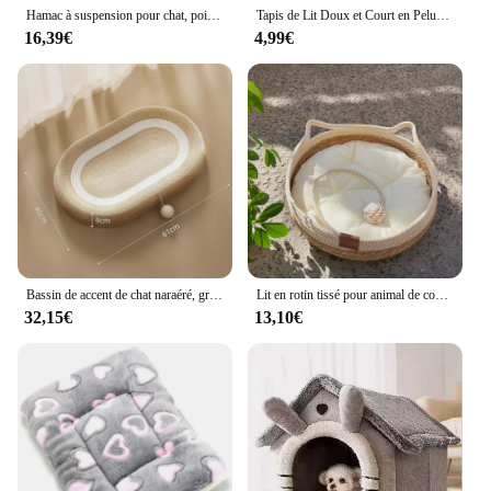
Hamac à suspension pour chat, poignées portables, lit amovible, étagère de fenêtre pour chats, perchoir pour chats, accessoires pour animaux de compagnie, facile à laver
Tapis de Lit Doux et Court en Peluche pour Animaux de Compagnie, Couverture Chaude pour Chats et Petits Chiens, Accessoires Mignons pour Chaton
16,39€
4,99€
Bassin de accent de chat naraéré, griffe de meulage, ULde chanvre, ne peut pas attraper de mauvais sisal, planche à gratter, accessoires pour chat
Lit en rotin tissé pour animal de compagnie, maison ronde pour chat, lit pour chiot, Y vissé traité, accent confortable, toutes saisons, 35 cm, 40cm, nouveau, 2024
32,15€
13,10€