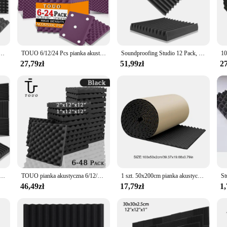
nce of your home theater, create a professional recording studio, or simply red
for easy installation on walls, ceilings, and doors. Their superior sound absorp
. With multiple sizes and thicknesses available, you can tailor the solution to f
iękoszczelne panele ścienne Studio o dużej gęstości Materiał dźwiękochłonny Pianka akustyczna Dekoracja domu
TOUO 6/12/24 Pcs pianka akustyczna skrzynka na jajka wygłuszająca wyściółka akustyczna gąbka uszczelniająca studyjna dźwiękoszczelne akcesoria do pokoju
Soundproofing Studio 12 Pack, KTV dźwiękochłonne panele piankowe podkładka z gąbki, ściana izolacyjna do domu dźwiękoszczelna pianka dekoracja domu
g a seamless integration into your existing decor.
27,79zł
51,99zł
27
akustyczne are an excellent choice for wholesale and vendor partnerships. The h
e, making it convenient for vendors to stock up and offer a comprehensive range o
re designed to meet the demands of a diverse clientele.
stycznej Studio 6-48 szt Studio muzyczne o dużej gęstości ściany akustyczne pianka sufit dekoracja dźwiękoszczelna domu
TOUO pianka akustyczna 6/12/24/48 szt. gąbka akustyczna izolacja akustyczna dźwiękochłonne dźwiękoszczelne panele piankowe sufitowe akustyczne Esponja
1 szt. 50x200cm pianka akustyczna samoprzylepne panele izolacyjne do jajek o dużej gęstości do studia KTV panele ścienne biurowe
46,49zł
17,79zł
1,