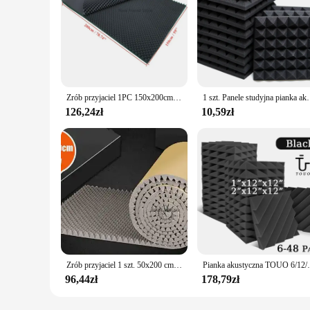
Zrób przyjaciel 1PC 150x200cm Studio panele akustyczne pianka dźwiękowa ящик na jajka dźwiękoszczelna absorpcja podkładka do obróbki o grubości 2/3,5/5cm
1 szt. Panele studyjna pianka akustyczna 30x30x5cm obróbka izo
126,24zł
10,59zł
Zrób przyjaciel 1 szt. 50x200 cm pianka akustyczna samoprzylepne panele izolacyjne do jajek o dużej gęstości do studia KTV panele ścienne biurowe
Pianka akustyczna TOUO 6/12/24 szt. Biura ob
96,44zł
178,79zł