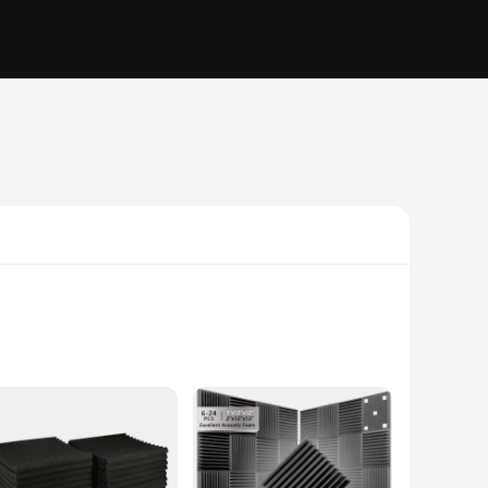
Designed with a focus on both style and function, these
cally pleasing but also available in a variety of colors to