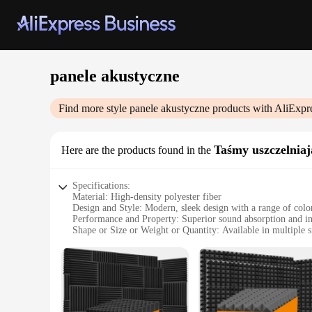
panele akustyczne
Find more style
panele akustyczne
products with AliExpr
Taśmy uszczelniaj
Here are the products found in the
Specifications:
Material: High-density polyester fiber
Design and Style: Modern, sleek design with a range of colo
Performance and Property: Superior sound absorption and in
Shape or Size or Weight or Quantity: Available in multiple s
Usage and Purpose: Ideal for home theaters, recording studio
Typical Adaptive Scenario: Versatile for walls, ceilings, and
Features:
**Enhanced Acoustic Comfort**
Transform your space with our panele akustyczne, a cutting-e
acoustic panels are crafted from high-density polyester fiber,