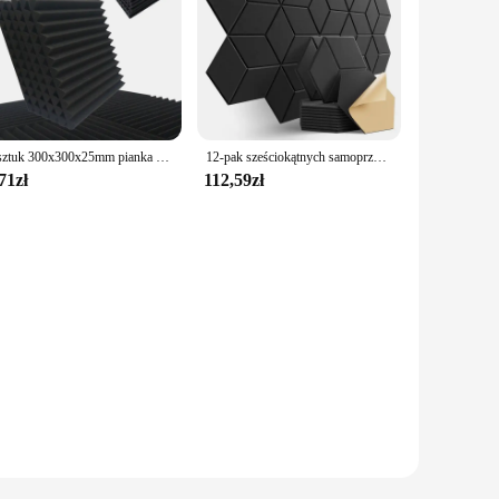
1 sztuk 300x300x25mm pianka akustyczna studyjna dźwiękoszczelna piramida pochłanianie dźwięku Panel leczniczy płytka ochronna gąbka taśma uszczelniająca
12-pak sześciokątnych samoprzylepnych paneli akustycznych Dźwiękoszczelne panele piankowe Konstrukcja z podszewką Y, aby chłonąć hałas Czarny
71zł
112,59zł