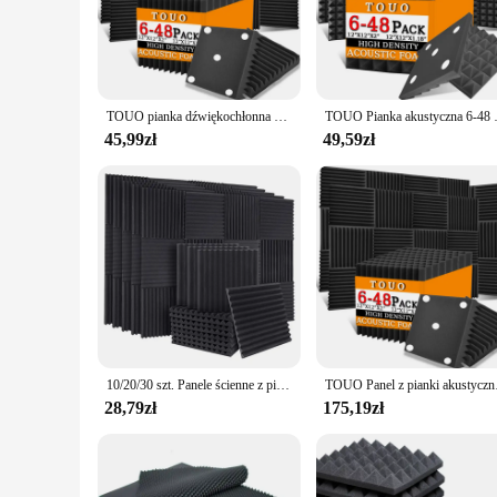
match any decor. Whether you're looking to enhance the ambia
to solution.
**Versatile Installation and Performance**
Our acoustic panels are engineered for versatility, allowing 
anyone seeking to improve the acoustic quality of their space
TOUO pianka dźwiękochłonna 6-48 szt. Panele z pianki akustycznej ściana izolacja akustyczna Studio obróbka akustyczna materiał dźwiękochłonny
TOUO Pianka akustyczna 6-48 szt Dźw
nature of these panels makes them a breeze to install, ensurin
45,99zł
49,59zł
**Tailored for Wholesale and Vendors**
For those in the business of acoustic solutions, our panele 
reliable option for resellers. The sets are available for sal
small business or a large-scale vendor, our acoustic panels a
10/20/30 szt. Panele ścienne z pianki akustycznej 1''X12''X12'' - poprawa izolacji dźwiękoszczelnej i absorpcji w studiu Redukcja hałasu
TOUO Panel z pianki aku
28,79zł
175,19zł