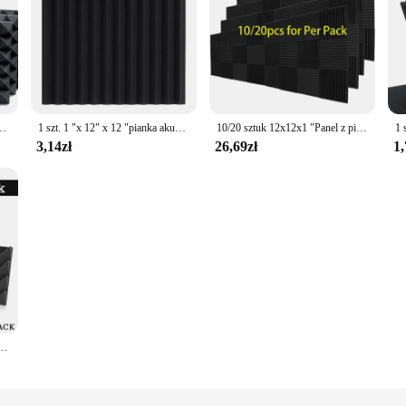
lacja akustyczna pokoju KTV pianka dźwiękochłonna ścienna gąbka uszczelniająca piramida
1 szt. 1 "x 12" x 12 "pianka akustyczna panele dźwiękochłonne dla KTV Bar dźwiękoszczelne kliny studyjne izolacja akustyczna wiele kolorów
10/20 sztuk 12x12x1 "Panel z pianki akustycznej Studio Soundproofing Wedge dźwiękoszczelne panele ścienne izolacja akustyczna obróbka dźwiękoszczelna
3,14zł
26,69zł
1,
róbka akustyczna diamentowe rowki panele piankowe materiał dźwiękochłonny o dużej gęstości