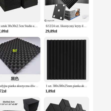
uce noise in your office, these acoustic panels are your go-
tion and insulation properties make them a must-have for
it your specific needs. The lightweight and easy-to-handle
10 sztuk 30x30x2.5cm Studio akustyczna pianka Panel dźwiękoszczelna ściana hałas pianka ochronna pochłaniająca dźwięk Panel leczniczy pokój KTV
6/12/24 szt. Akustyczny kryty dźwiękoszczelny Panel piankowy pochłaniający hałas materiał ochronny samoprzylepny dekoracyjny panel ścienny
,09zł
29,89zł
igh-quality materials and consistent performance make them a
f acoustic solutions to their customers. Whether you're a
Studyjna pianka akustyczna dźwiękoszczelna gąbka ochronna dźwiękoszczelna taśmy uszczelniające panelu absorpcyjnego 30x30x3cm
1 szt. 300x300x25mm pianka akustyczna panele dźwiękochłonne do KTV Bar dźwiękoszczelne kliny studyjne izolacja akustyczna wiele kolorów
72zł
1,89zł