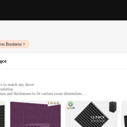
ess Business
ące
rs to match any decor
sulation
izes and thicknesses to fit various room dimensions
s, and offices
 doors
dge solution for those seeking to improve the acoustics of their environment. 
 ensuring durability and longevity. The modern, sleek design is not only aestheti