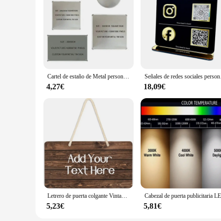
Cartel de estaño de Metal personalizado, placa para Bar, garaje, decoración de pared del hogar, bricolaje, Festival, viaje, boda, día conmemorativo, regalo de cumpleaños
Señales de redes
4,27€
18,09€
Letrero de puerta colgante Vintage personalizado, tablero de madera marrón, añadir su texto, placa de pared de porche frontal, letrero de casa
5,23€
5,81€