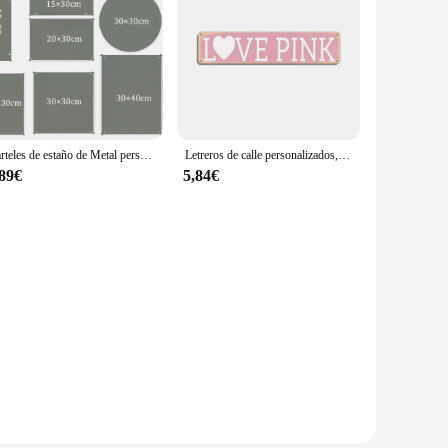
Carteles de estaño de Metal personalizados, placa Vintage cuadrada y redonda, póster de Arte de hierro, pegatinas de pared personalizadas de varios tamaños, placas, decoración del hogar de la habitación
Letreros de calle personalizados, señal de calle personalizada de Metal, letreros de calle divertidos para decoración de habitación, dormitorio, negocios, letrero rosa
,89€
5,84€