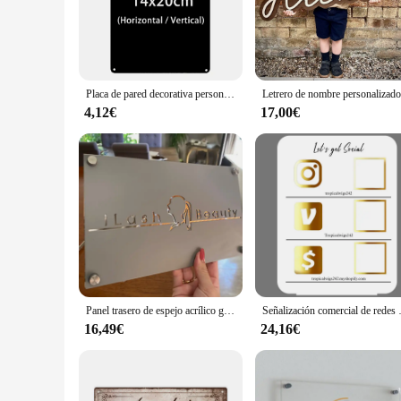
event decor, these signs are the perfect solution.
**Effortless Installation and Maintenance**
Installation is a breeze with the included mounting hardware
your signage remains legible and attractive, regardless of t
your branding or event messaging looking fresh.
Placa de pared decorativa personalizada, cartel de estaño de arte, placa rectangular, 20x30cm /30x40cm
**Tailored for Wholesale and Vendor Needs**
4,12€
17,00€
Our panel personalizado sets are designed with wholesale and
branding project or for multiple events. The ease of customiz
and personalized impression.
Panel trasero de espejo acrílico gris personalizado, placa exterior, puerta de oficina, placa de respaldo flotante, nombre de calle, número de casa
Señalización comercial de redes 
16,49€
24,16€