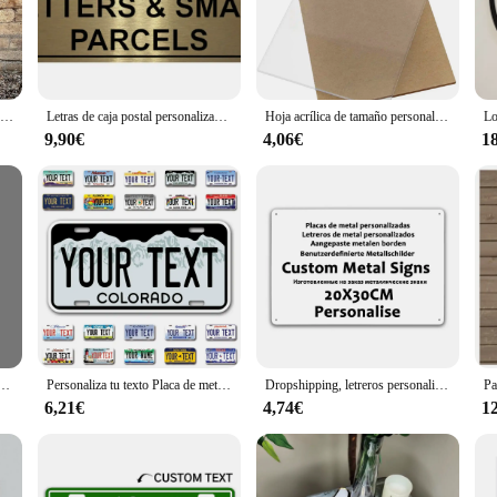
, making it easy to display your custom panel personalizado in any location. Th
he elements. With a quick wipe, your panel personalizado placas y señales will
Letrero de nombre personalizado, placa decorativa de madera, decoración del hogar, varios colores, fuente, regalos para bebés
Letras de caja postal personalizadas y paredes pequeñas, placa de letrero de aluminio, puerta de Fitness, pared, paneles de varios colores
Hoja acrílica de tamaño personalizado, tablero de vidrio plexiglás de plástico transparente fundido para letreros, proyectos de exhibición DIY, artesanía
9,90€
4,06€
1
 vendor needs in mind. They are available in sets, making it convenient for you
ation and the high-quality materials make these signs an excellent choice for bu
sociales personalizada con pago de escaneo de código QR, señal de seguimiento, plexiglás acrílico
Personaliza tu texto Placa de metal Estados Unidos Placa de letrero de estaño Texto personalizado Nombre personalizado Póster Hawaii para Bar Café 12.0 x 6.0 in
Dropshipping, letreros personalizados, letrero Vintage, placa artística de pared de metal personalizada, placas Retro personalizadas, 20x30cm/30x40cm
6,21€
4,74€
1