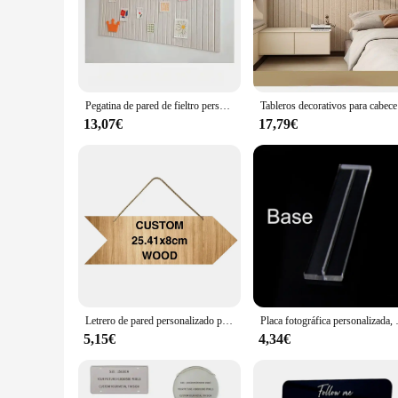
The panel personalizado, a versatile decorative element, is 
canvas for personal expression, allowing you to create a uniq
these customizable panels are the perfect solution.
**Versatile and Easy to Install**
These panels are not just about design; they are also about c
Pegatina de pared de fieltro personalizada, tablones de anuncios, tablero de mensajes, sala de estar, decoración de oficina, paneles acústicos, exhibición de ilustraciones de guardería
Tableros decor
MDF ensures that these panels can be mounted on walls, doors
last, making it a smart investment for both personal and com
13,07€
17,79€
**Adaptable for Any Scenario**
Whether you're a vendor looking to expand your product rang
attractive option for businesses, while the sets available for
suit any style, from rustic to modern, making them a staple i
Letrero de pared personalizado para colgar, tablero de madera Retro Irregular, placas de madera para Bar, garaje, tienda, manualidades, placas impresas, letrero redondo con flor
Placa fotográfica personalizada, rejilla p
5,15€
4,34€