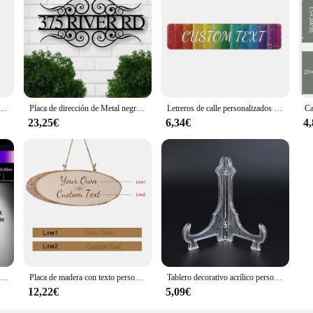
 sociales personalizadas, código de pago acrílico dorado, 2 o 3 códigos de icono
Placa de dirección de Metal negra personalizada, señal de número de casa personalizada, placa para exteriores, decoración de pared de puerta de casa, 12/16/20 pulgadas
Letreros de calle personalizados de Metal con texto de nombre, letreros divertidos para exteriores, decoración de habitación, dormitorio, negocios
23,25€
6,34€
4
Cabezal de puerta publicitaria LED, señal de luz nocturna personalizada para interiores y exteriores, impermeable, logotipo de placa de número de letra luminosa de Metal 3D
Placa de madera con texto personalizado para decoración de la habitación del hogar, tablero de señal de bienvenida, logotipo grabado personalizado, regalo
Tablero decorativo acrílico personalizado, cubierta de álbum personalizada como regalo para novia, novio, niño, madre, padre, familia, amigos
12,22€
5,09€