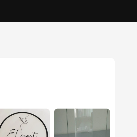
um material ensures durability and longevity, while the
 branding for your storefront or add a unique touch to your