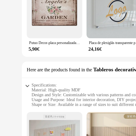
Putuo Decor-placa personalizada de metal para jardín, decoración artística de pared, panel retro, para granja familiar
Placa de plexiglás trans
5,90€
24,16€
Tableros decorati
Here are the products found in the
Specifications:
Material: High-quality MDF
Design and Style: Customizable with various patterns and co
Usage and Purpose: Ideal for interior decoration, DIY projec
Shape or Size: Available in a range of sizes to suit different
Performance and Property: Durable and easy to install
Parts and Accessories: Includes all necessary hardware for in
Features:
**Unleash Your Creativity with Customizable Panels**