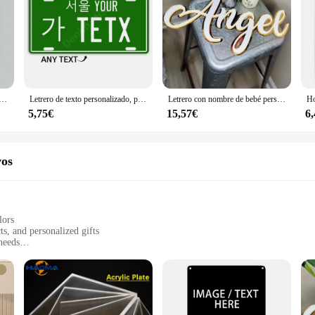
parente para puerta de tienda, cartel acrílico con logotipo personalizado, decoración de cartelera, direcciones comerciales
Letrero de texto personalizado, placa de estaño de Metal de Corea del Sur, póster artístico con logotipo personalizado coreano para Bar, oficina, habitación, decoración de patio, 12x6 pulgadas
Letrero con nombre de bebé personalizado en 3D, placa acrílica con espejo, decoración de guardería, placa de pared para dormitorio de adolescentes, nombre cortado con láser
5,75€
15,57€
6
vos
lors
ts, and personalized gifts
 needs
stallation