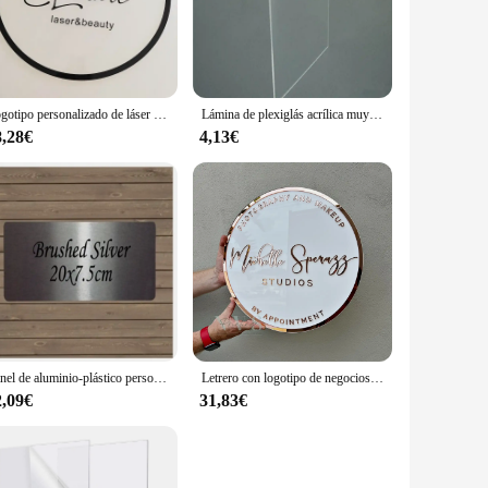
e weather-resistant properties of the aluminum ensure that
 look as good as new, minimizing maintenance and keeping
Logotipo personalizado de láser y belleza, letrero acrílico, Panel de exhibición de logotipo de estudio de salón de belleza
Lámina de plexiglás acrílica muy transparente, Panel de plexiglás de plástico, corte personalizado a medida
8,28€
4,13€
 to order multiple signs at once, whether for a large-scale
sinesses and event planners looking to create a professional
Panel de aluminio-plástico personalizado, letrero de puerta de oficina para casa en blanco, blanco plateado, 20x7,5 cm
Letrero con logotipo de negocios personalizado, letrero de pared acrílico personalizado, logotipo de salón, placa con logotipo de tienda cortada con láser 3d, letrero comercial para tienda
2,09€
31,83€