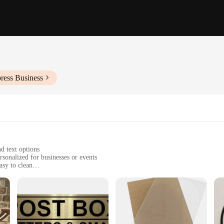
ress Business
d text options
sonalized for businesses or events
asy to clean
re installation
presentation
t the diverse needs of businesses and event organizers. The high-quality alumin
es with your brand or event theme. Whether you're looking to create a cohesive