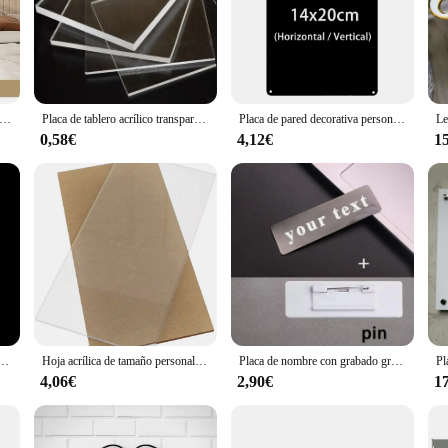
designed to cater to the creative minds of DIY enthusiasts and interior designer
ue focal point in any room. Whether you're looking to add a touch of personal s
onvenience. With easy-to-follow instructions and all necessary hardware included
ativos para cabecera, pegatina de pared de fieltro suave, Protector de fondo, Panel de decoración, mensaje de anuncio, pantalla de fotos, tamaño personalizado
Placa de tablero acrílico transparente de plexiglás, hoja orgánica, metacrilato de vidrio, 100x100mm-200x200mm, personalizada
Placa de pared decorativa personalizada, cartel de estaño de arte, placa rectangular, 20x30cm /30x40cm
, or even furniture, making them a versatile addition to any project. The durab
mercial use.
0,58€
4,12€
1
e or a homeowner seeking a personal touch, these panels are adaptable to vari
 sale cater to individuals looking to create a cohesive design theme. The customi
n any interior design project.
ersonalizada, crea tu propio diseño Eras, tablero acrílico fotográfico, regalo de cumpleaños de aniversario familiar para pareja
Hoja acrílica de tamaño personalizado, tablero de vidrio plexiglás de plástico transparente fundido para letreros, proyectos de exhibición DIY, artesanía
Placa de nombre con grabado gratis de su logotipo, insignias brillantes personalizadas, Pin de broche de identificación personalizado, etiquetas de identificación de imán fuerte, 7x2CM
4,06€
2,90€
1