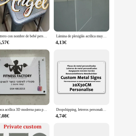
s alike. Made from robust MDF, these panels offer a blank
tyle to your living space or searching for a thoughtful gift,
, installation is a breeze. The lightweight nature of the
Letrero con nombre de bebé personalizado en 3D, placa acrílica con espejo, decoración de guardería, placa de pared para dormitorio de adolescentes, nombre cortado con láser
Lámina de plexiglás acrílica muy transparente, Panel de plexiglás de plástico, corte personalizado a medida
ility of the material ensures that your custom design will
5,57€
4,13€
ous scenarios. The wholesale availability makes them an
zable nature of these panels means that they can be tailored to
Placa acrílica 3D moderna para puerta, placa para tienda, Hotel, salón, logotipo de negocios personalizado, icono, nombre, eslogan, letra
Dropshipping, letreros personalizados, letrero Vintage, placa artística de pared de metal personalizada, placas Retro personalizadas, 20x30cm/30x40cm
7,08€
4,74€