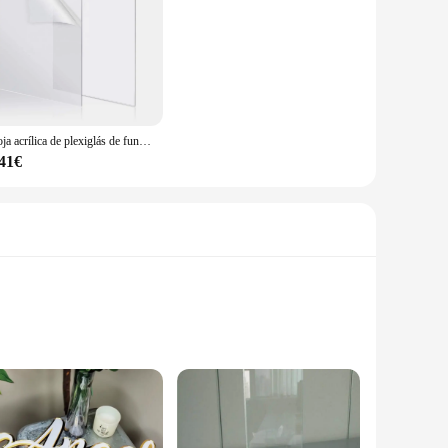
Hoja acrílica de plexiglás de fundición transparente, tamaño personalizado, pantalla de tablero de vidrio Plexi de plástico transparente, 1MM
,41€