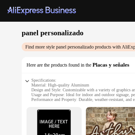
panel personalizado
Find more style
panel personalizado
products with AliExp
Placas y señales
Here are the products found in the
Specifications:
Material: High-quality Aluminum
Design and Style: Customizable with a variety of graphics an
Usage and Purpose: Ideal for indoor and outdoor signage, per
Performance and Property: Durable, weather-resistant, and e
Parts and Accessories: Includes mounting hardware for a secu
Quantity: Available in sets for a cohesive branding or event 
Features:
**Versatile Customization for Every Occasion**
Our panel personalizado placas y señales are designed to mee
customizable aspect allows for a personal touch that resonat