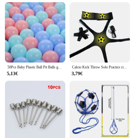
Their shock-absorbent properties protect your joints
during high-impact exercises, making them a safe
choice for all fitness levels. The anti-slip surface
ensures stability during even the most demanding
workouts, providing you with peace of mind and
confidence in your training. These palle are not just
a piece of equipment; they are an investment in
your health and fitness journey.
50Pcs Baby Plastic Ball Pit Balls giocattoli per bambini giochi all'aperto per interni piscina d'acqua Ocean Wave Balls giocattoli sportivi per bambini per ragazzi e ragazze
Calcio Kick Throw Solo Practice cintura in vita regolabile controllo del pallone da calcio attrezzatura per l'allenamento cintura elastica per l'allenamento dei bambini
5,13€
3,79€