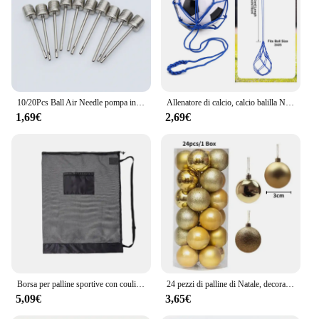
10/20Pcs Ball Air Needle pompa in acciaio inossidabile Pin basket gonfiaggio ago calcio calcio valvola gonfiabile adattatori ugello
Allenatore di calcio, calcio balilla Net KICKER, borsa porta palline da allenamento da Solo allenatore di giocoleria per ragazzi abilità di controllo per principianti
1,69€
2,69€
Borsa per palline sportive con coulisse Borsa a rete per calcio Zaino da basket Calcio Calcio Borse portaoggetti per palline da pallavolo Borsa per attrezzatura da nuoto
24 pezzi di palline di Natale, decorazioni per l'albero di Natale, ornamenti per la decorazione domestica, accessori per palline pendenti di Halloween, Capodanno
5,09€
3,65€