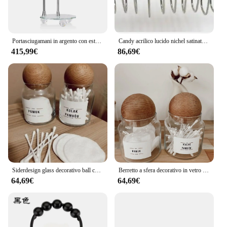
Portasciugamani in argento con estremità a sfera di cristallo
Candy acrilico lucido nichel satinato 5 Roller ball anelli per tende da doccia ganci per tende
415,99€
86,69€
Siderdesign glass decorativo ball cover ear cotton e cotton jar 300 ml accessori per il bagno
Berretto a sfera decorativo in vetro Siderdesign e accessori per il bagno in barattolo di cotone nuovo 2022
64,69€
64,69€