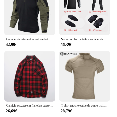
Camicie da esterno Camo Combat t-Shirt con cappuccio da uomo camicia tattica softair Paintball abbigliamento da caccia in cotone resistente all'usura
Softair uniforme tattica camicia da combattimento tuta da arrampicata pantaloni mimetici abbigliamento uomo campeggio Paintball Set escursionismo Outfit Climb Clothes
42,99€
56,39€
Camicia scozzese in flanella spazzolata di cotone da uomo Manica lunga Top rossi All'aperto Campeggio Trekking Arrampicata Sport Casual Autunno Inverno Nuovo
T-shirt tattiche estive da uomo t-shirt Softair da combattimento elastico arrampicata manica corta escursionismo camicie Softair Paintball Hunt Camping
26,69€
28,79€