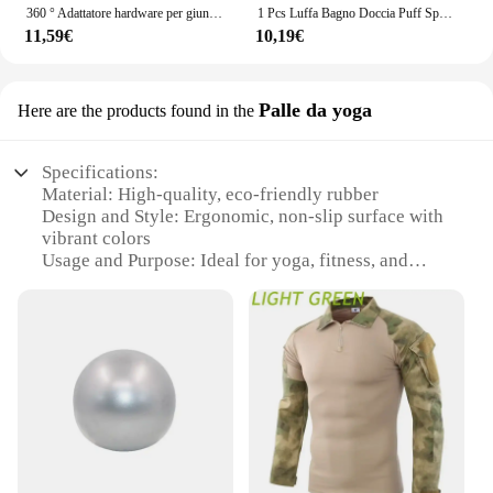
360 ° Adattatore hardware per giunto rotante per soffione doccia ad angolo regolabile, gruppo estensione soffione doccia antiruggine, giunto sferico oscillante
1 Pcs Luffa Bagno Doccia Puff Spugna Versi Della Sfera Della Maglia Del Corpo Esfoliante Premium Scrubber YO-28
11,59€
10,19€
Palle da yoga
Here are the products found in the
Specifications:
Material: High-quality, eco-friendly rubber
Design and Style: Ergonomic, non-slip surface with
vibrant colors
Usage and Purpose: Ideal for yoga, fitness, and
meditation
Shape or Size or Weight or Quantity: Available in
sets of 4 or 6, each palle measuring 26cm in
diameter
Performance and Property: Durable, long-lasting,
and easy to clean
Parts and Accessories: Comes with a carrying bag
for easy transportation
Features: