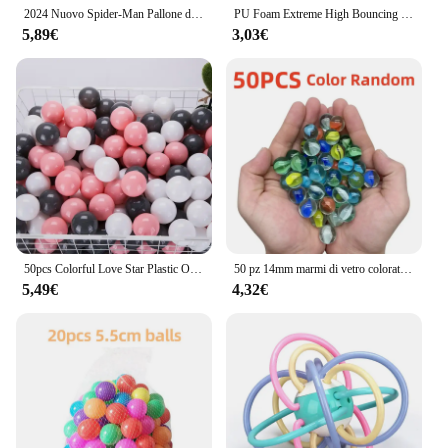
2024 Nuovo Spider-Man Pallone da calcio Studente Calcio Campus Gioco di allenamento Calcio in PVC Regalo di compleanno per bambini Giocattolo Regali di festa
PU Foam Extreme High Bouncing Balls for Kids Sports Toys Space Ball palline sensoriali per bambini atleta Training Ball giochi all'aperto
5,89€
3,03€
50pcs Colorful Love Star Plastic Ocean Ball Pits eco-friendly Funny Baby Kid Swim Pit Play Toy Water Pool Ocean Wave Balls regali
50 pz 14mm marmi di vetro colorato giocattolo bambini palline di marmo Run Game Solitaire Toy Accs vaso Filler & Fish Tank giocattoli per la casa regalo
5,49€
4,32€