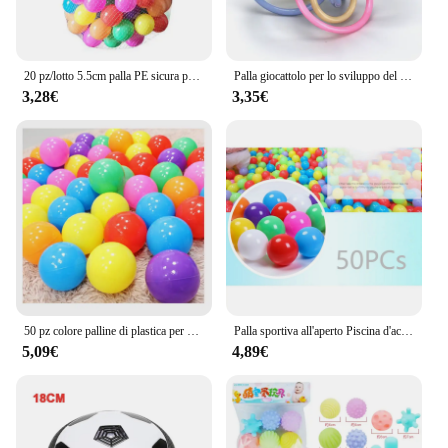
20 pz/lotto 5.5cm palla PE sicura per piscina secca palla Pit eco-friendly Baby Ball Toys per Baby box tenda giocattoli per bambini Soft Ocean Balls
Palla giocattolo per lo sviluppo del bambino Giochi sensoriali per bambini Giocattoli Crea suoni Palla antistress Giocattolo per bambini Giocattoli tattili per neonati 0 12 mesi
3,28€
3,35€
50 pz colore palline di plastica per bambini giochi per bambini giocattoli palla bambino box tenda piscina d'acqua Ocean Wave Balls giocattoli per bambini per ragazzi ragazze
Palla sportiva all'aperto Piscina d'acqua ecologica Palla dell'onda dell'oceano 50/100 pezzi 5,5 cm Palla d'aria antistress Giocattoli divertenti per bambini Kid Ballenbak
5,09€
4,89€