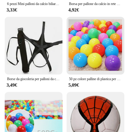
6 pezzi Mini palloni da calcio biliardino calcio sostituzione palloni da calcio palloni da calcio da tavolo
Borsa per pallone da calcio in rete borsa per basket con coulisse Extra Large con tasca con cerniera borsa per rete da calcio per pallavolo borse da palestra
3,33€
4,92€
Borse da giocoleria per palloni da calcio Cintura da allenamento circolare ausiliaria per bambini Calcio per allenatore di calcio solista per regalo di attrezzature per bambini
50 pz colore palline di plastica per bambini giochi per bambini giocattoli palla bambino box tenda piscina d'acqua Ocean Wave Balls giocattoli per bambini per ragazzi ragazze
3,49€
5,09€