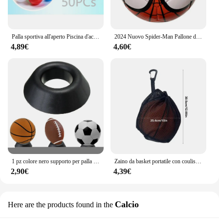
Palla sportiva all'aperto Piscina d'acqua ecologica Palla dell'onda dell'oceano 50/100 pezzi 5,5 cm Palla d'aria antistress Giocattoli divertenti per bambini Kid Ballenbak
2024 Nuovo Spider-Man Pallone da calcio Studente Calcio Campus Gioco di allenamento Calcio in PVC Regalo di compleanno per bambini Giocattolo Regali di festa
4,89€
4,60€
1 pz colore nero supporto per palla in plastica espositore basket calcio calcio Rugby Base di supporto per pallone all'ingrosso
Zaino da basket portatile con coulisse Borsa a rete Calcio Calcio Pallavolo Borse portaoggetti Sport all'aria aperta Viaggio Palestra Yoga
2,90€
4,39€
Calcio
Here are the products found in the