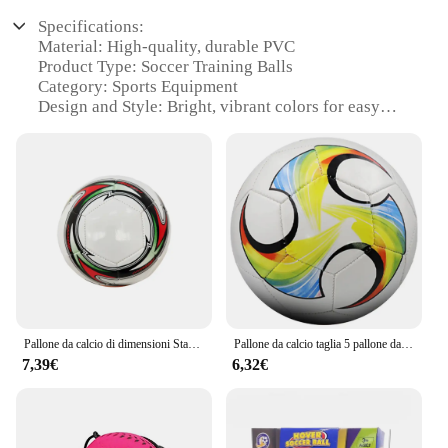
Specifications:
Material: High-quality, durable PVC
Product Type: Soccer Training Balls
Category: Sports Equipment
Design and Style: Bright, vibrant colors for easy
visibility
Usage and Purpose: Ideal for training, practice, and
recreational play
Performance and Property: Excellent bounce and
ball control
Parts and Accessories: Comes in sets of 12 or 24
Features:
|Wholesale|
**Enhanced Training Experience**
Pallone da calcio di dimensioni Standard 5 a tenuta stagna Campus Football resistente all'usura nuovo pallone da calcio in gomma elastico calcio
Pallone da calcio taglia 5 pallone da calcio ufficiale a prova di pressione all'aperto cucito a macchina per l'allenamento di calcio della partita di gioco all'aperto
7,39€
6,32€
The palle calcio, designed for soccer enthusiasts
and trainers, is a standout addition to any sports
equipment collection. Crafted from robust PVC,
these training balls are built to withstand the rigors
of daily use, ensuring they maintain their shape and