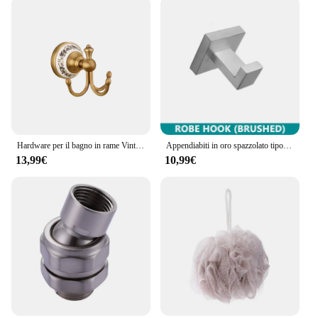
Hardware per il bagno in rame Vintage sostituzione della spazzola rotolo di palla da bagno accessori per appendiabiti in carta per asciugamani tipo 11
Appendiabiti in oro spazzolato tipo quadrato nero nichel spazzolato metallo grigio cromo appendiabiti a parete Clother/sfera da bagno cromata
13,99€
10,99€