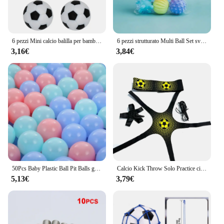
equipment. The sets are available for sale, making it
easy for vendors to offer a complete set to their
customers.
6 pezzi Mini calcio balilla per bambini palloni da calcio sostituibili Foosball accessori Desktop sostituto
6 pezzi strutturato Multi Ball Set sviluppare i sensi tattili del bambino giocattolo impastare palla morbida bambini massaggio a mano giocattolo Infant Touch Training Ball
3,16€
3,84€
50Pcs Baby Plastic Ball Pit Balls giocattoli per bambini giochi all'aperto per interni piscina d'acqua Ocean Wave Balls giocattoli sportivi per bambini per ragazzi e ragazze
Calcio Kick Throw Solo Practice cintura in vita regolabile controllo del pallone da calcio attrezzatura per l'allenamento cintura elastica per l'allenamento dei bambini
5,13€
3,79€