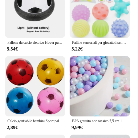
Pallone da calcio elettrico Hover pallone da calcio proiettore di luce a LED giocattoli da calcio sospesi cuscino d'aria scorrevole schiuma galleggiante regalo per bambini
Palline sensoriali per giocattoli sensoriali per bambini 1 2 anni attività strutturata Multi Soft Ball giocattoli Montessori per bambini 6-12 mesi
5,54€
5,22€
Calcio gonfiabile bambini Sport pallone da spiaggia gomma elastica palline giocattolo per bambini giochi all'aperto giocattoli con palline sportive da spiaggia
BPA gratuito non tossico 5,5 cm 100 pezzi palline in plastica morbida con sacchetto 4 colori viola rosa azzurro e bianco perla
2,89€
9,99€