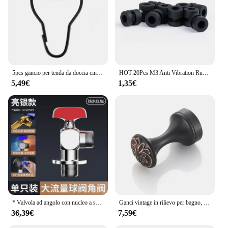
5pcs gancio per tenda da doccia cinque palla palla zucca fibbia tenda da doccia anello clip per tenda accessori in materiale di ferro set da bagno
HOT 20Pcs M3 Anti Vibration Rubber Damper Balls per FPV F4 F7 Flight Controller Soft Mount sfere di assorbimento degli urti V2
5,49€
1,35€
* Valvola ad angolo con nucleo a sfera interamente in rame, valvola triangolare a grande flusso, interruttore per acqua calda e fredda, 4 punti universali
Ganci vintage in rilievo per bagno, cucina e bagno, mini ganci piccoli, ganci per sapone da parete per bagno
36,39€
7,59€