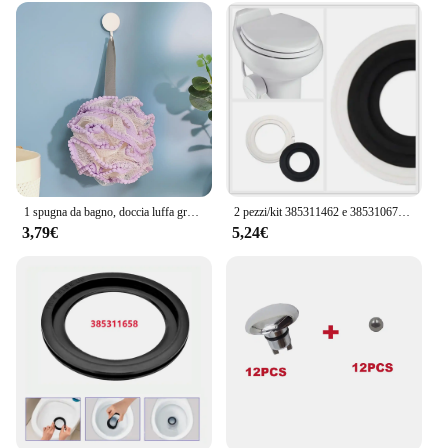
adaptable nature makes it suitable for various
training scenarios, from basic drills to more
advanced techniques. The durable construction
ensures that these soccer training balls can
withstand the demands of multiple players, making
them an excellent choice for schools, clubs, and
even casual backyard play. The palle calcio is not
just a piece of sports equipment; it's an investment
in the future of soccer enthusiasts everywhere.
1 spugna da bagno, doccia luffa grande palla a rete, 4 colori, accessorio da bagno per il lavaggio del corpo per uomini e donne, Luffa esfoliante S
2 pezzi/kit 385311462 e 385310677 anelli di tenuta in gomma a sfera per wc per RV Dometic Sealand 110 111 210 510 VacuFlush 168 606
3,79€
5,24€