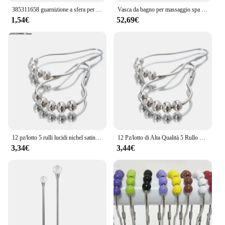
385311658 guarnizione a sfera per wc per Dom-etic 300/310/320 RV rimorchio per camper guarnizioni per wc sostituzione gomma nera 100mm
Vasca da bagno per massaggio spa Getto a bolle d'aria, superficie cromata da 12 pezzi, sfera in acciaio da 12 pezzi, non include base bianca
1,54€
52,69€
12 pz/lotto 5 rulli lucidi nichel satinato palla doccia anelli per tende palle ganci per tende per accessori da bagno di alta qualità
12 Pz/lotto di Alta Qualità 5 Rullo Lucidato Nichel del Raso Sfera Doccia Tenda Anelli Palle Tenda Ganci Accessori Per Il Bagno
3,34€
3,44€