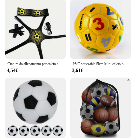
Cintura da allenamento per calcio regolabile calcio Kick Trainer pallone da calcio attrezzatura da allenamento per allenamento da allenamento cintura elastica per allenatore di calcio
PVC squezable15cm Mini calcio bambini prescolare giocattolo per bambini calcio ragazzo regalo piccola palla da allenamento interazione genitore-figlio
4,54€
3,61€