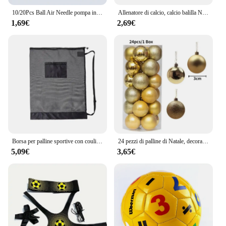
10/20Pcs Ball Air Needle pompa in acciaio inossidabile Pin basket gonfiaggio ago calcio calcio valvola gonfiabile adattatori ugello
Allenatore di calcio, calcio balilla Net KICKER, borsa porta palline da allenamento da Solo allenatore di giocoleria per ragazzi abilità di controllo per principianti
1,69€
2,69€
Borsa per palline sportive con coulisse Borsa a rete per calcio Zaino da basket Calcio Calcio Borse portaoggetti per palline da pallavolo Borsa per attrezzatura da nuoto
24 pezzi di palline di Natale, decorazioni per l'albero di Natale, ornamenti per la decorazione domestica, accessori per palline pendenti di Halloween, Capodanno
5,09€
3,65€