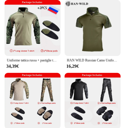
Uniforme tattica russa + pastiglie tute da combattimento abbigliamento da caccia abbigliamento da lavoro Paintball Outdoor
HAN WILD Russian Camo Uniform Combat t-shirt Airsoft Tactical Cargo Pants top Paintball Suit elastico Airsoft escursionismo Climb Set
34,39€
16,29€