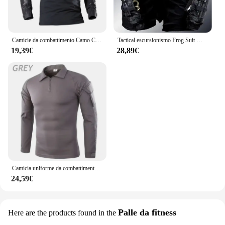
Camicie da combattimento Camo Cargo Sport top Airsoft Paintball magliette tattiche escursionismo pesca arrampicata caccia vestiti resistenti all'usura
Tactical escursionismo Frog Suit Men Airsoft Clothes Paintball 2 pezzi Set caccia Assault camicie forze speciali tiro uniforme Pant
19,39€
28,89€
Camicia uniforme da combattimento Camouflage US Asian Taglia S-3XL Cargo Sport Top Airsoft Paintball T-shirt tattiche Escursionismo
24,59€
Palle da fitness
Here are the products found in the