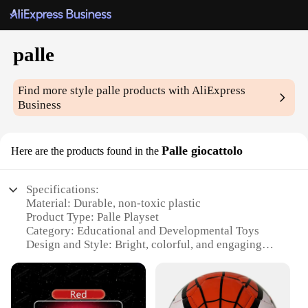
palle
Find more style
palle
products with AliExpress
Business
Palle giocattolo
Here are the products found in the
Specifications:
Material: Durable, non-toxic plastic
Product Type: Palle Playset
Category: Educational and Developmental Toys
Design and Style: Bright, colorful, and engaging
Usage and Purpose: Encourages motor skills, hand-
eye coordination, and problem-solving
Typical Adaptive Scenario: Ideal for children aged
18 months to 5 years