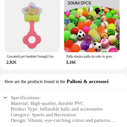
Giocattoli per bambini Sonagli Giocattoli educativi per bambini Afferrare fori Palle per culle appena nate Passeggino Campane a mano di sicurezza morbide Baby Speelgoed
Palla elastica palla da salto in gomma arcobaleno bicolore opaco solido palla elastica colorata palla galleggiante divertente palla uovo torsione macchina giocattolo
2,92€
3,16€
Palloni & accessori
Here are the products found in the
Specifications:
Material: High-quality, durable PVC
Product Type: Inflatable balls and accessories
Category: Sports and Recreation
Design: Vibrant, eye-catching colors and patterns
Usage and Purpose: Ideal for various sports and