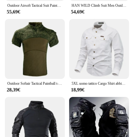
Outdoor Airsoft Tactical Suit Paintball Uniform abbigliamento uomo CP caccia combattimento camicia lunga e pantaloni Cargo abbigliamento da arrampicata
HAN WILD Climb Suit Men Outdoor Set camicia da combattimento uniforme tattica pantaloni Softair resistente all'usura campeggio Paintball escursionismo Outfit
55,69€
54,69€
Outdoor Softair Tactical Paintball t-Shirt Mens Summer Climb Shirt Safari Tee Camouflage Shirts escursionismo combattimento abbigliamento da lavoro
5XL uomo tattico Cargo Shirt abbigliamento da lavoro giacca primavera autunno allentato Casual manica lunga abbigliamento da pesca Golf escursionismo camicia Plus Size
28,39€
18,99€