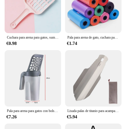
Cuchara para arena para gatos, suministros para inodoro para gatos, pala para arena para mascotas, pala para perros, herramienta de limpieza para mascotas, pala para arena
Pala para arena de gato, cuchara para filtro de mascotas, recogedor de basura de inodoro limpio, suministros para gatos, accesorio, caja de arena para gatos, autolimpieza
€0.98
€1.74
Pala para arena para gatos con bolsa de repuesto, filtro para mascotas, inodoro limpio, recolector de basura, suministros para gatos, caja de arena para gatos, autolimpieza
Lixada palas de titanio para acampar al aire libre, pala compacta para caca, paleta ultraligera, mochilero, herramienta múltiple para senderismo, supervivencia
€7.26
€5.94