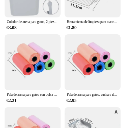
Colador de arena para gatos, 2 piezas, con bandeja negra profunda
Herramienta de limpieza para mascotas, pala de arena para gatos de aleación de aluminio y Metal, mango duradero de acero inoxidable, pala para excrementos de mascotas, 1 Uds.
€3.08
€1.80
Pala de arena para gatos con bolsa de recarga, caja de arena desmontable integrada, suministros para gatos
Pala de arena para gatos, cuchara de Metal autolimpiante con gancho, tamizadora portátil de acero inoxidable, herramienta de limpieza de inodoro para gatitos
€2.21
€2.95