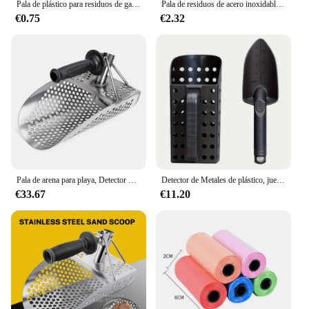
Pala de plástico para residuos de gatos, utensilio de pala para arena de basura, pala de perro, herramienta de limpieza de mascotas
Pala de residuos de acero inoxidable para gato, herramienta de limpieza con mango largo, filtro de arena, suministros para mascotas
€0.75
€2.32
Pala de arena para playa, Detector de metales, palas de arena, detección de tesoros, Detector de metales, herramienta hexagonal de acero inoxidable para caza
Detector de Metales de plástico, juego de pala de arena, herramienta de filtro de excavación de oro de playa para detección de tesoros de Metal subterráneo, gran oferta
€33.67
€11.20