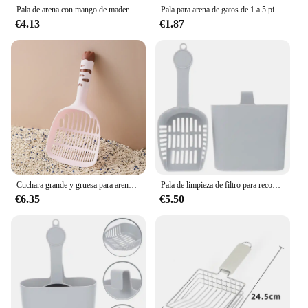
Pala de arena con mango de madera para gatos, Herramientas de limpieza de inodoro, accesorios de limpieza para mascotas, suministros para gatos, productos para mascotas
Pala para arena de gatos de 1 a 5 piezas, pala gruesa con fugas de plástico ecológico de alta calidad, pala para comida de perro, limpieza de mascotas
€4.13
€1.87
Cuchara grande y gruesa para arena para gatos con poros finos, arena para Tofu, herramienta para pala para arena para gatos, cuchara para arena para gatos, suministros para mascotas
Pala de limpieza de filtro para recogedor de mascotas, caja de elevador de excrementos, suministros de herramientas, Kit de recogedores para gatitos y gatos
€6.35
€5.50