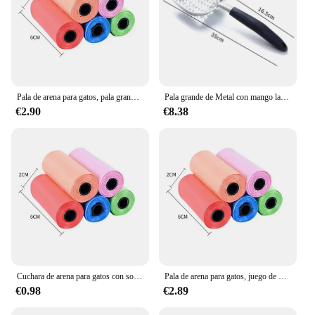
Pala de arena para gatos, pala grande de Metal de acero inoxidable con Agujero fino, pala de hierro, productos para mascotas, espátula de arena para gatos para el hogar
Pala grande de Metal con mango largo para arena de gato, herramienta de limpieza profunda para mascotas
€2.90
€8.38
Cuchara de arena para gatos con soporte para bolsa de repuesto, pala de arena para gatos profunda desmontable integrada, caja de arena para gatitos, suministros para gatos, Arenero Gato
Pala de arena para gatos, juego de bolsas de basura para inodoro, bandeja de arena, cuchara, 1 arena con 5 bolsas de basura, suministros de limpieza para gatos
€0.98
€2.89