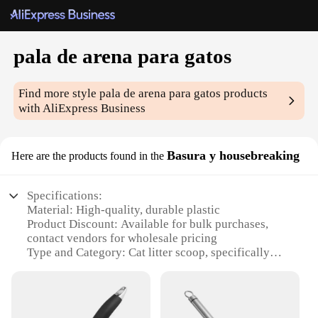
pala de arena para gatos
Find more style
pala de arena para gatos
products
with AliExpress Business
Basura y housebreaking
Here are the products found in the
Specifications:
Material: High-quality, durable plastic
Product Discount: Available for bulk purchases,
contact vendors for wholesale pricing
Type and Category: Cat litter scoop, specifically
designed for sand-based cat litters
Design and Style: Ergonomic, easy-grip handle with
a sifting mesh
Usage and Purpose: Efficiently removes waste from