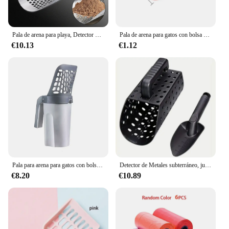
Pala de arena para playa, Detector de metales, herramienta de acero inoxidable para caza, Hex
Pala de arena para gatos con bolsa de recarga, filtro para mascotas, recogedor de basura de inodoro limpio, suministros para gatos, caja de arena para gatos, autolimpieza
€10.13
€1.12
Pala para arena para gatos con bolsa de repuesto, filtro para mascotas, inodoro limpio, recolector de basura, suministros para gatos, caja de arena para gatos, autolimpieza
Detector de Metales subterráneo, juego de pala y pala para ARENA, herramienta de excavación, accesorios para detección de metales, Detector de tesoros de oro
€8.20
€10.89