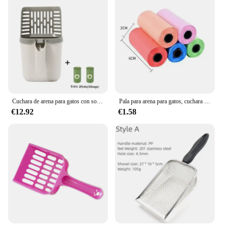
Cuchara de arena para gatos con soporte para bolsa de excrementos, pala de arena profunda desmontable integrada para gatos, caja de arena para gatitos, suministros para gatos, Arenero Gato
Pala para arena para gatos, cuchara para filtro para gatos, inodoro limpio, recolector de basura, suministros para gatos, accesorio, caja de arena para gatos, productos para mascotas
€12.92
€1.58