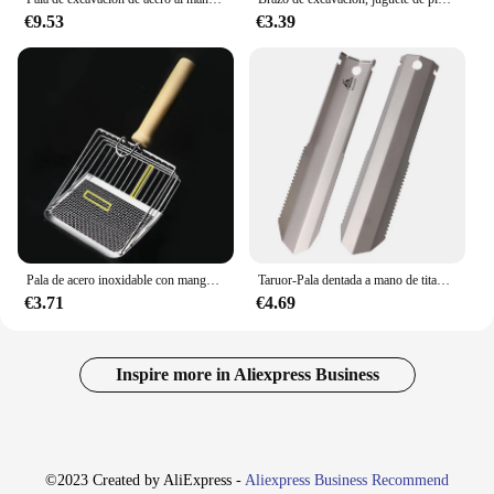
€9.53
€3.39
Pala de acero inoxidable con mango de madera para arena de gatos, herramienta de limpieza de inodoro, fácil de oxidar, lavable
Taruor-Pala dentada a mano de titanio para jardín, pala para acampar al aire libre, senderismo, mochilero, paleta con Clip
€3.71
€4.69
Inspire more in Aliexpress Business
©2023 Created by AliExpress -
Aliexpress Business Recommend