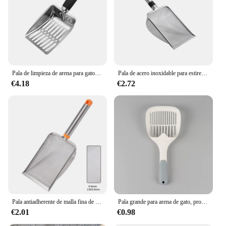
litter boxes, promoting hygiene and housebreaking
Typical Adaptive Scenario: Suitable for all cat
owners looking to maintain a clean and odor-free
environment
Shape or Size or Weight or Quantity: Designed for
easy handling and storage, with a lightweight build
Pala de limpieza de arena para gatos y perros, suministros de heces, herramienta de limpieza para mascotas, productos para mascotas, cuchara de mango largo de Metal
Pala de acero inoxidable para estireno de gato, pala duradera para arena de gato, herramienta de limpieza para mascotas con mango duradero
Features:
€4.18
€2.72
|Wholesale|Vendors|
**Effortless Maintenance**
The pala de arena para gatos is an essential tool for
any cat owner aiming to keep their home clean and
odor-free. Its ergonomic design ensures a
comfortable grip, allowing for easy scooping and
removal of waste from your cat's litter box. The
sifting mesh separates the clean litter from the
waste, minimizing the time and effort required for
maintenance. Whether you have one cat or multiple,
this litter scoop is designed to handle the mess with
Pala antiadherente de malla fina de acero inoxidable para arena de gatos, 1 piezas, fácil de limpiar, para Reptiles, eficiente, duradera
Pala grande para arena de gato, producto nuevo, suministros de limpieza para mascotas, venta al por mayor
ease.
€2.01
€0.98
**Durable and Hygienic**