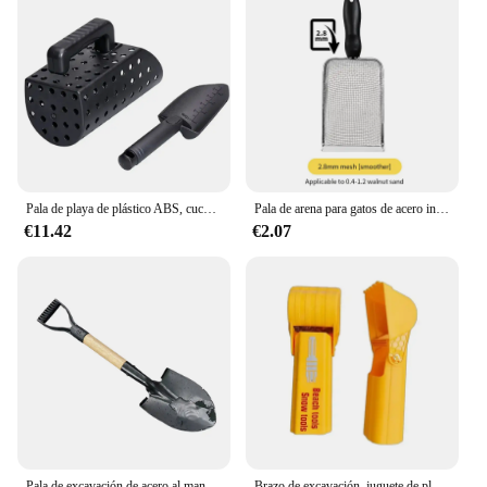
Pala de playa de plástico ABS, cuchara de arena, tamiz de arena, Detector de metales, juego de pala para playa, accesorios de detección de metales, nuevo
Pala de arena para gatos de acero inoxidable, pala de sustrato de arena para reptiles, limpia heces, tamiz de malla fina para ropa de cama
€11.42
€2.07
Pala de excavación de acero al manganeso para niños, pala impermeable a prueba de óxido, pala de jardín para playa, Camping al aire libre, grande
Brazo de excavación, juguete de playa grande para niños y adultos, puede usar herramientas de pala de nieve para excavar el suelo, excavar arena y digar feliz