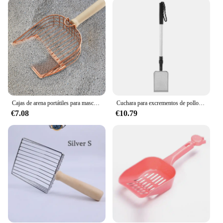
Crafted from high-quality, durable plastic, this litter
scoop is built to last. It withstands the rigors of
daily use, making it a reliable addition to your cat
care routine. The hygienic design prevents the
spread of bacteria and odors, ensuring that both you
and your feline companion can enjoy a clean and
healthy environment. The lightweight build also
makes it easy to handle, even when the litter box is
full.
Cajas de arena portátiles para mascotas, pala profunda antiadherente para gatitos, s
Cuchara para excrementos de pollo, cuchara de arena de Metal de acero inoxidable ajustable, tamiz de arena para gatos con mango largo para el hogar, cuchara para excrementos de pollo
**Versatile and Convenient**
€7.08
€10.79
Not only is this litter scoop an essential tool for
housebreaking, but it is also versatile enough to be
used with various types of cat litters. Its design
accommodates sand-based litters, making it a
perfect match for the needs of your cat. The pala de
arena para gatos is not just a tool; it's a commitment
to a cleaner, healthier home for both you and your
pet. With its easy-to-clean design and compatibility
with various litter types, it's a must-have for any cat
owner.