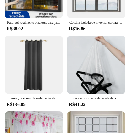
Pára-sol totalmente blackout para janela, proteção solar e isolamento térmico, defletor de vidro doméstico e artefato de iluminação pode ser usado em cozinha de verão, carro, vidro, janela, instalação simples, precisa de usar
Cortina isolada de inverno, cortina térmica transparente, tela de janela autoadesiva, tela de isolamento térmico altamente transparente
R$38.02
R$16.86
1 painel, cortinas de isolamento de algodão espessadas à prova de frio de inverno, cortinas acolchoadas quentes e à prova de vento de inverno, quarto simples e moderno e janelas de sala de estar, cortinas perfuradas
Filme de psiquiatra de janela de isolamento de inverno diy auto-adesivo interior warmerhard janela à prova de vento adesivo de vedação filme de vidro macio
R$136.05
R$41.22