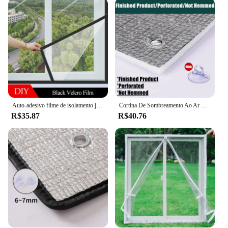
as offices and retail stores. The sleek, modern
design complements any decor, while the ease of
installation makes it a breeze for both DIY
enthusiasts and professionals. The panels are
available in sets, making it convenient for both
single-window insulation and larger projects. The
included mounting hardware ensures a secure fit,
and the panels are easy to clean, maintaining their
pristine appearance over time.
Auto-adesivo filme de isolamento janela, cortinas para sala de estar, cortinas de inverno para quarto, vidro macio, DIY, à prova de vento
Cortina De Sombreamento Ao Ar Livre De Isolamento Térmico, Tela De Sombra De Alumínio Anti-UV, Filme De Sombrinha Doméstico, Espesso, 5mm
**Quality and Sustainability**
R$35.87
R$40.76
As a supplier of high-quality window insulation
solutions, we understand the importance of
sustainability. Our painel janelas isolamento is not
only designed to perform exceptionally but also to
last. The fabric is durable, resistant to wear and tear,
and designed to withstand the test of time.
Additionally, our commitment to sustainability
extends to the packaging, which is eco-friendly and
minimizes waste. By choosing our painel janelas
isolamento, you are not only investing in energy
efficiency but also in a product that aligns with your