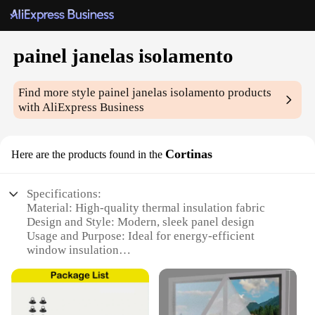
painel janelas isolamento
Find more style
painel janelas isolamento
products
with AliExpress Business
Cortinas
Here are the products found in the
Specifications:
Material: High-quality thermal insulation fabric
Design and Style: Modern, sleek panel design
Usage and Purpose: Ideal for energy-efficient
window insulation
Performance and Property: Superior thermal
insulation, reduces heat transfer
Shape or Size: Available in a variety of sizes to fit
any window