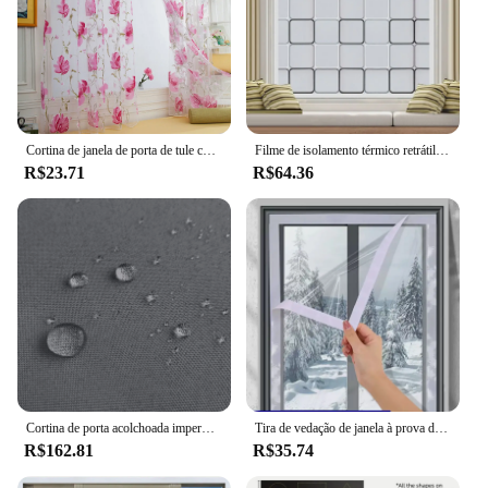
Cortina de janela de porta de tule com folhas de videira, 100x1 0/100x200cm, painel de cortina, cachecol transparente, decoração bonita de janelas internas, 1 peça
Filme de isolamento térmico retrátil para janela de inverno, cortina de isolamento de treliça quadrada translúcida, à prova de vento, quente, economia de energia
R$23.71
R$64.36
Cortina de porta acolchoada impermeável, cortinas de janela com isolamento térmico, painéis autoadesivos para sala de estar e quarto, painéis quentes, resistente ao vento
Tira de vedação de janela à prova de vento filme de isolamento térmico inverno prevenção de frio pano plástico transparente de dupla camada
R$162.81
R$35.74