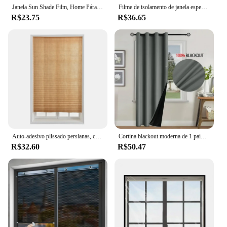
sustainability goals.
Janela Sun Shade Film, Home Pára Protector Pad, Quarto de carro Isolamento Em Alumínio, Sombreamento Board, Anti-UV, cortinas impermeáveis
Filme de isolamento de janela espessamento à prova de vento quente cortina de quarto com zíper isolamento de janela cortinas de inverno para sala de estar
R$23.75
R$36.65
Auto-adesivo plissado persianas, cortinas blackout janelas para banheiro, cozinha cortável, sem fio painéis zebra
Cortina blackout moderna de 1 painel, cor sólida, alto sombreamento, isolamento térmico, janela de cozinha, para decoração de quarto e sala de estar
R$32.60
R$50.47