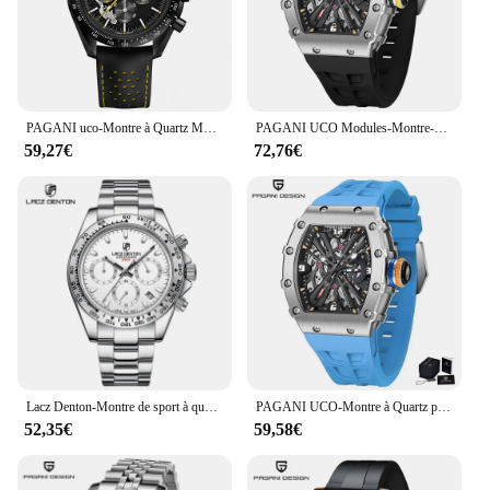
business or as a personal treat. The Pagani Official
Montres-bracelets are not just watches; they are a
statement of sophistication and reliability.
PAGANI uco-Montre à Quartz Moon pour Homme, Chronographe AR Saphir, Miroir, Étanche, Luxe, 1701, 2024
PAGANI UCO Modules-Montre-bracelet à quartz étanche pour homme, VH65, verre saphir, boîtier en acier inoxydable, décontracté, nouveau, 2024
59,27€
72,76€
Lacz Denton-Montre de sport à quartz en acier inoxydable pour homme, chronographe étanche, marque de luxe, boîte cadeau, VK63, 2024
PAGANI UCO-Montre à Quartz pour Homme, Modules Movt VH65, Cadran Seton, 2024 m, Étanche, dehors, Rectangle, Verre Saphir, Nouveau, 100
52,35€
59,58€