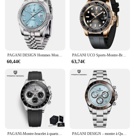
PAGANI DESIGN Hommes Montre Mécanique De Luxe Montre Automatique Sport En Acier Inoxydable 100M Montre Étanche pour Hommes
PAGANI UCO Sports-Montre-Bracelet Mécanique pour Homme, Saphir, Luxe, existent, Acier Inoxydable, Horloge Étanche
60,44€
63,74€
PAGANI-Montre-bracelet à quartz étanche pour homme, date automatique, chronographe de sport, or, marque supérieure, luxe, nouveau, 2024
PAGANI DESIGN – montre à Quartz noire pour hommes, marque de luxe, chronographe sportif, étanche, lumineuse, nouvelle collection 2023