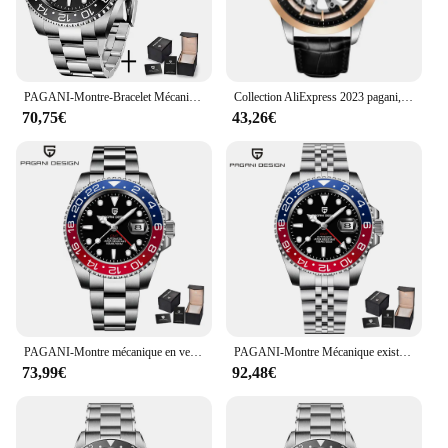
PAGANI-Montre-Bracelet Mécanique existent pour Homme, Acier Inoxydable, Verre Saphir, Étanche, Luxe, Uco V4, Gstuff, 40mm
Collection AliExpress 2023 pagani, le mouvement de la surface de la peau pour hommes montre mécanique automatique étanche en acier inoxydable de luxe de conception Relogio Masculino
70,75€
43,26€
PAGANI-Montre mécanique en verre saphir pour homme, 40mm, 100m, uco V3, magasin de luxe, nouvelle collection
PAGANI-Montre Mécanique existent pour Homme, 40mm, NH34 AR, Saphir, Étanche à 2024 m, dehors, Nouveau Gstuff, Uco 100
73,99€
92,48€