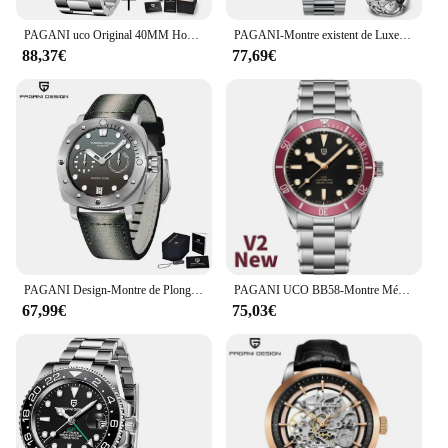
PAGANI uco Original 40MM Hommes Gstuff existent Mécanique Montres Japon NH34 De Luxe En Acier Inoxydable 100M Étanche Montre PD-1662
PAGANI-Montre existent de Luxe pour Homme, en Or Rose, DD40, NH36A, Mécanique, en Acier Inoxydable, Étanche, Nouvelle Collection 2024
88,37€
77,69€
PAGANI Design-Montre de Plongée Mécanique et existent pour Homme, Marque de Luxe, Étanche à 200m, AR Saphir, Nouvelle Collection
PAGANI UCO BB58-Montre Mécanique de Luxe pour Homme, existent, Étanche à 2023 m, NH35, Nouvelle Collection 100
67,99€
75,03€