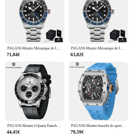
PAGANI-Montre Mécanique de Luxe pour Homme, existent, Saphir, Étanche à 2024 m, Nouvelle Collection 200, BB58 Gstuff
PAGANI-Montre Mécanique de Luxe pour Homme, existent, Saphir, Étanche à 2024 m, Nouvelle Collection 200, BB58 Gstuff
71,84€
63,82€
PAGANI-Montre à Quartz Étanche en Acier Inoxydable pour Homme, Chronographe Rétro, Saphir, 40mm, Nouveau, V2
PAGANI-Montre-bracelet de sport à quartz chronographe Uco pour homme, VH65, verre saphir, acier inoxydable, étanche, PD1738, 2024
44,45€
79,59€