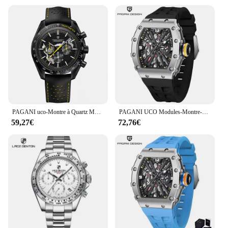
PAGANI uco-Montre à Quartz Moon pour Homme, Chronographe AR Saphir, Miroir, Étanche, Luxe, 1701, 2024
PAGANI UCO Modules-Montre-bracelet à quartz étanche pour homme, VH65, verre saphir, boîtier en acier inoxydable, décontracté, nouveau, 2024
59,27€
72,76€