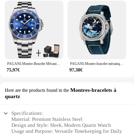
PAGANI-Montre-Bracelet Mécanique existent pour Homme, Lunette en Céramique, Mouvement NH35, Verre Saphir, Marque Supérieure, Uco, Nouveau, V2, 43mm
PAGANI-Montre-bracelet mécanique étanche pour homme, mouvement, verre saphir, acier inoxydable, nouvelle mode, 2024
75,97€
97,38€
Montres-bracelets à
Here are the products found in the
quartz
Specifications:
Material: Premium Stainless Steel
Design and Style: Sleek, Modern Quartz Watch
Usage and Purpose: Versatile Timekeeping for Daily