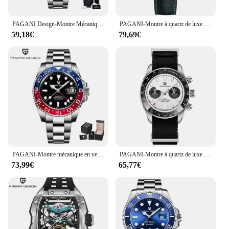
PAGANI Design-Montre Mécanique existent en Acier Inoxydable pour Homme, Accessoire de Luxe, Étanche, 40mm, NH35A, Nouveauté 2024
PAGANI-Montre à quartz de luxe Moon Dark pour homme, montres pour homme, Modules, Seton dehors, chronographe, AR, verre saphir, montre-bracelet, nouveau, 2024
59,18€
79,69€
PAGANI-Montre mécanique en verre saphir pour homme, 40mm, 100m, uco V3, magasin de luxe, nouvelle collection
PAGANI-Montre à quartz de luxe pour homme, chronographe de sport, verre saphir AR, nouveau, 2024
73,99€
65,77€