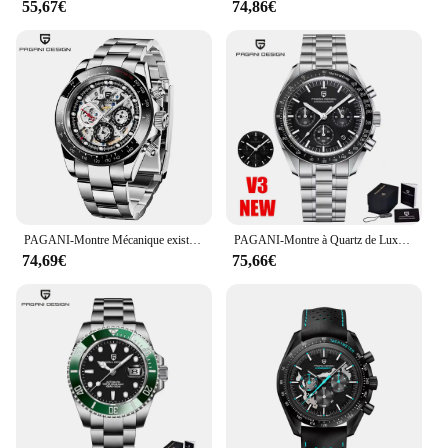
55,67€
74,86€
PAGANI-Montre Mécanique existent pour Homme, Lunette en Céramique, Arc-en-Ciel, Business, Étanche, Top Marque de Luxe
PAGANI-Montre à Quartz de Luxe pour Homme, Chronographe, Saphir, Étanche, Acier Inoxydable, Reloj zones bre, Uco V5, Lune, 2024
74,69€
75,66€