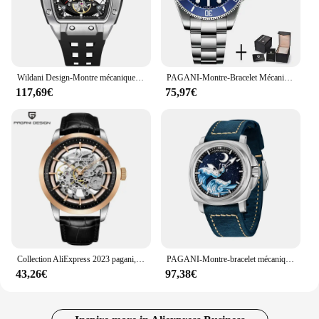
Wildani Design-Montre mécanique étanche pour homme, boîtier en acier inoxydable, cadran lumineux, à la mode, 50 mètres, nouveau, 2024
PAGANI-Montre-Bracelet Mécanique existent pour Homme, Lunette en Céramique, Mouvement NH35, Verre Saphir, Marque Supérieure, Uco, Nouveau, V2, 43mm
117,69€
75,97€
Collection AliExpress 2023 pagani, le mouvement de la surface de la peau pour hommes montre mécanique automatique étanche en acier inoxydable de luxe de conception Relogio Masculino
PAGANI-Montre-bracelet mécanique étanche pour homme, mouvement, verre saphir, acier inoxydable, nouvelle mode, 2024
43,26€
97,38€