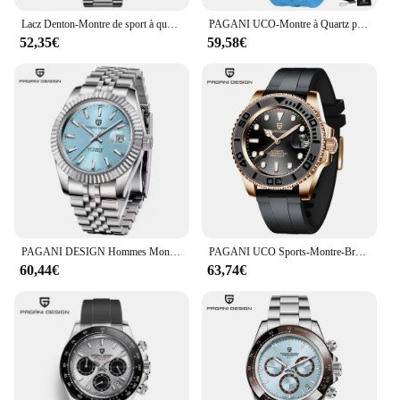
Lacz Denton-Montre de sport à quartz en acier inoxydable pour homme, chronographe étanche, marque de luxe, boîte cadeau, VK63, 2024
PAGANI UCO-Montre à Quartz pour Homme, Modules Movt VH65, Cadran Seton, 2024 m, Étanche, dehors, Rectangle, Verre Saphir, Nouveau, 100
52,35€
59,58€
PAGANI DESIGN Hommes Montre Mécanique De Luxe Montre Automatique Sport En Acier Inoxydable 100M Montre Étanche pour Hommes
PAGANI UCO Sports-Montre-Bracelet Mécanique pour Homme, Saphir, Luxe, existent, Acier Inoxydable, Horloge Étanche
60,44€
63,74€