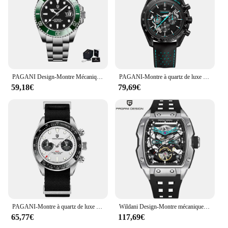
PAGANI Design-Montre Mécanique existent en Acier Inoxydable pour Homme, Accessoire de Luxe, Étanche, 40mm, NH35A, Nouveauté 2024
PAGANI-Montre à quartz de luxe Moon Dark pour homme, montres pour homme, Modules, Seton dehors, chronographe, AR, verre saphir, montre-bracelet, nouveau, 2024
59,18€
79,69€
PAGANI-Montre à quartz de luxe pour homme, chronographe de sport, verre saphir AR, nouveau, 2024
Wildani Design-Montre mécanique étanche pour homme, boîtier en acier inoxydable, cadran lumineux, à la mode, 50 mètres, nouveau, 2024
65,77€
117,69€