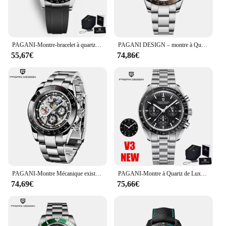
PAGANI-Montre-bracelet à quartz étanche pour homme, date automatique, chronographe de sport, or, marque supérieure, luxe, nouveau, 2024
PAGANI DESIGN – montre à Quartz noire pour hommes, marque de luxe, chronographe sportif, étanche, lumineuse, nouvelle collection 2023
55,67€
74,86€
PAGANI-Montre Mécanique existent pour Homme, Lunette en Céramique, Arc-en-Ciel, Business, Étanche, Top Marque de Luxe
PAGANI-Montre à Quartz de Luxe pour Homme, Chronographe, Saphir, Étanche, Acier Inoxydable, Reloj zones bre, Uco V5, Lune, 2024
74,69€
75,66€