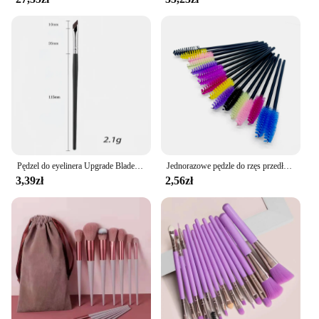
Pędzel do eyelinera Upgrade Blade Ultra cienki płaski pędzel do brwi pod oczami Miejsce precyzyjnego pędzla do detali
Jednorazowe pędzle do rzęs przedłużanie rzęs narzędzia pędzel do brwi szczoteczki do tuszu do rzęs aplikator Spoolers rzęsy kosmetyczne
3,39zł
2,56zł