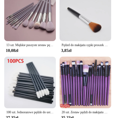
13 szt. Miękkie puszyste zestaw pędzli do makijażu na kosmetyki podkład rozświetlający pudrowy cień do powiek Kabuki pędzel kosmetyczny do blendowania przyrząd kosmetyczny
Pędzel do makijażu sypki proszek pędzel do twarzy, do konturowania, rozświetlacz do cieni, pędzel, miękkie włosie wielofunkcyjne przybory do makijażu kosmetyczne
10,08zł
3,85zł
100 szt. Jednorazowe pędzle do ust pędzle do makijażu aplikator do przedłużania rzęs szminka różdżki zestaw kosmetyczne kolorowe narzędzia do makijazu
20 szt. Zestaw pędzli do makijażu profesjonalny uchwyt z tworzywa sztucznego pędzle do makijażu do cieni do powiek
27,35zł
35,23zł