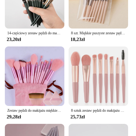
14-częściowy zestaw pędzli do makijażu Miękki puszysty pędzel do cieni do powiek Pędzel do korektora Pędzel do różu Pędzel do makijażu Narzędzie kosmetyczne Pędzel do makijażu
8 szt. Miękkie puszyste zestaw pędzli do makijażu na kosmetyki podkład rozświetlający pudrowy cień do powiek Kabuki pędzel kosmetyczny do blendowania przyrząd kosmetyczny
23,20zł
18,23zł
Zestaw pędzli do makijażu miękkie puszyste Professiona kosmetyczny podkład pudrowy cień do powiek Kabuki pędzel do makijażu przyrząd kosmetyczny makijażu
8 sztuk zestaw pędzli do makijażu makijaż korektor szczotka rumieniec sypki proszek szczotka cień do powiek wyróżnienia pędzel do podkładu przybory kosmetyczne
29,28zł
25,73zł