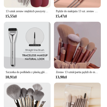
13 sztuk zestaw miękkich puszystych pędzli do makijażu na kosmetyki podkład róż w proszku cień do powiek Kabuki mieszanie z gąbką do makijażu jajko
Pędzle do makijażu 13 szt. zestaw podkładu do cieni do powiek dla kobiet Pędzel do cieni do powiek
15,55zł
15,47zł
Szczotka do podkładu z płaską główką Ultra-cienki pędzel do makijażu podkładowego Gecomo
Zestaw 13 sztuk/partia pędzli do makijażu podkład do cieni do oczu kobiety puder kosmetyczny rumieniec do mieszania kosmetyków
10,91zł
13,98zł