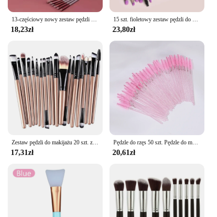
13-częściowy nowy zestaw pędzli do makijażu Przenośny miękki pędzel do pudru do włosów Pędzel do cieni do powiek Pełny zestaw pędzli do makijażu
15 szt. fioletowy zestaw pędzli do makijażu i bez zapachu Super miękkie włókno cień do oczu puder kosmetyczny pędzel do makijażu
18,23zł
23,80zł
Zestaw pędzli do makijażu 20 szt. zestaw pędzli do cieni do powiek
Pędzle do rzęs 50 szt. Pędzle do makijażu jednorazowy tusz do rzęs aplikator różdżka pędzel kosmetyczny do rzęs, narzędzie do wydłużająca rzęsy
17,31zł
20,61zł