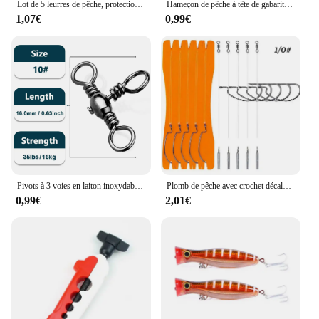
Lot de 5 leurres de pêche, protections contre les mauvaises herbes, tête plombée, hameçons, leurre basse, en fibre, DIY
Hameçon de pêche à tête de gabarit, force de traction de bain, anti-arrêt, double barbelé, pointu, lot de 12 pièces
1,07€
0,99€
Pivots à 3 voies en laiton inoxydable, matériel de pêche, poisson-chat, plates-formes de surf, baril de pêche en eau salée, 25 à 50 pièces
Plomb de pêche avec crochet décalé, 5 pièces, 1/0 3/0
0,99€
2,01€