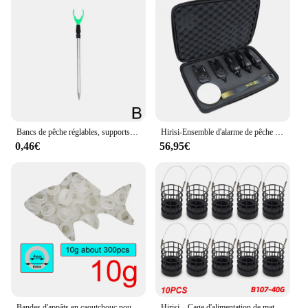
Bancs de pêche réglables, supports de support télescopiques, extension du plus récent support rapide, accessoires de pêche, 50 cm, 80cm
Hirisi-Ensemble d'alarme de pêche à la carpe sans fil avec lumière de camping, indicateur d'alarme de morsure étanche S7-4D accessoires de pêche
0,46€
56,95€
Bandes d'appâts en caoutchouc pour la pêche, leurre pour ver de sang, bande élastique, 3mm à 10mm, 10 g/lot
Hirisi – Cage d'alimentation de matériel de pêche, ronde pour matériel de pêche grossier, 20g 30g 40g 60g 70g, 10 pièces