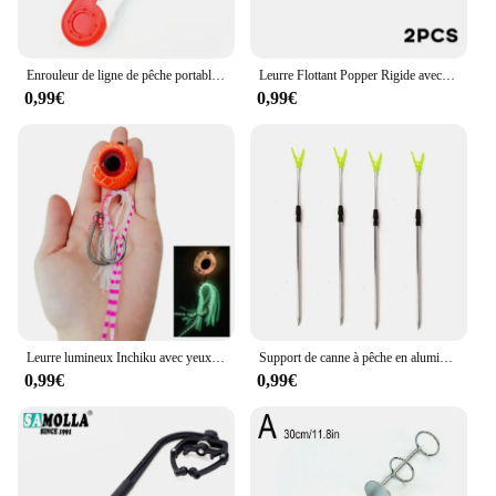
Enrouleur de ligne de pêche portable Baitcasting Spinning Reel, Machine à transporteurs iner ABS, Équipement de pêche à la carpe, Outils d'enroulement
Leurre Flottant Popper Rigide avec Hameçons Triples, Appât Artificiel avec Yeux 3D, Idéal pour la Pêche en Surface, au Bar, à la Truite et au Brochet, 130mm, 43g, 2 Pièces
0,99€
0,99€
Leurre lumineux Inchiku avec yeux 3D, appât artificiel idéal pour la pêche en bateau ou en eau salée, 60/80/100/120/150/200g
Support de canne à pêche en aluminium T1, 4 pièces, accessoire de sport le plus récent
0,99€
0,99€