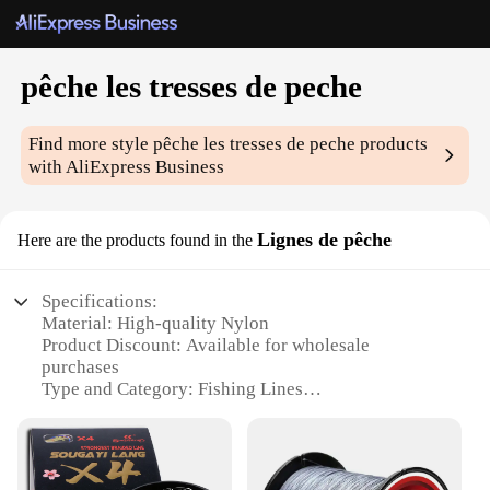
pêche les tresses de peche
Find more style
pêche les tresses de peche
products
with AliExpress Business
Lignes de pêche
Here are the products found in the
Specifications:
Material: High-quality Nylon
Product Discount: Available for wholesale
purchases
Type and Category: Fishing Lines
Design and Style: Durable and reliable
Usage and Purpose: Ideal for various fishing
scenarios
Shape or Size or Weight or Quantity: Comes in