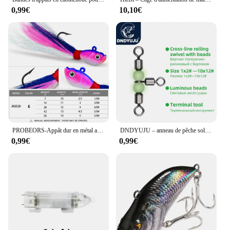
0,99€
10,10€
PROBEORS-Appât dur en métal avec plumes, hameçons à tête plombée, appât souple, matériel de pêche en plein air, 5 couleurs, 7g, 14g, 28g, 42g, 56g, 1PC
DNDYUJU – anneau de pêche solide, équipement, accessoire, roulement, Triple pivot, connecteur, hameçons, 10 pièces
0,99€
0,99€