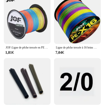
JOF-Ligne de pêche tressée en PE résistant à la conversion, fil de pêche mince et durable pour l'extérieur, accessoires de pêche, 100m
Ligne de pêche tressée à 16 brins X16, super baignade, 25/40/80/100/125/140/161/200LBS, HollowCore 100-1000m, Multimessieurs 11.3-91kg
1,81€
7,04€