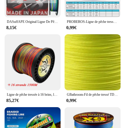
DASuffAPE Original Ligne De Pêche J-BRAID Expédition X8 150M 300M Tressé PE Tresse IZANAS fil Vert Foncé Orange Multicolore PESCE
PROBEROS-Ligne de pêche tressée en PE et à 4 brins, fil anti-morsure pour l'extérieur, 100m, 66lb
8,15€
0,99€
Ligne de pêche tressée à 16 brins, ligne de pêche multicolore, Multifilament, eau salée, japon, 300M/500M/1000M/1500M
GBathroom-Fil de pêche tressé TDA Multimessieurs PE, fil de bain, 4 brins, 10lb-80lb
85,27€
0,99€