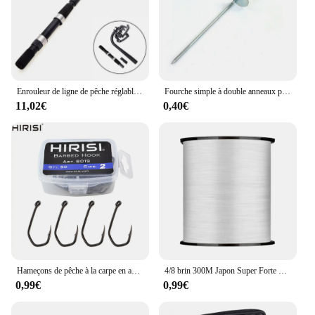
Enrouleur de ligne de pêche réglable, enrouleur de ligne de pêche, pince de table portable, machine à moulinet, enroulement de fil, équipement de récupération
Fourche simple à double anneaux pour la pêche en plein air, 30/37/47cm, support le plus récent
11,02€
0,40€
Hameçons de pêche à la carpe en acier à haute teneur en carbone, lot de 50
4/8 brin 300M Japon Super Forte Ligne de Pêche Tressée PE 10lb 20lb 35lb 50lb 85lb PE Tressé Flottant De Pêche
0,99€
0,99€