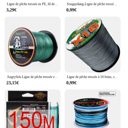
Ligne de pêche tressée en PE, fil de poisson, ficelle d'araignée, fil de lac, ligne de carpe australienne, filtres rouges, 4 brins, 10 lb, 50 lb, 100 lb, 100m
Sougayilang-Ligne de pêche tressée en PE, 5 couleurs, 100m, 300m, 4 brins, durable
3,29€
0,99€
Angryfish-Ligne de pêche tressée en PE, super résistante à l'usure, 8 couleurs, 1000 mètres, 8x
Ligne de pêche tressée à 16 brins, super baignade, 25, 40, 80, 100, 125, 140, 161, 200LBS, noyau X-wire, 100m-500m, Multimessieurs, 0.16mm-0.80mm
23,15€
0,99€