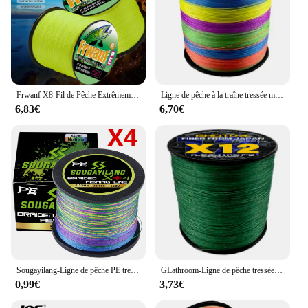
Frwanf X8-Fil de Pêche Extrêmement Tressé en PE, Fil Fluorescent Jaune pour Eau Salée et Douce, 500m, 6 à 100lb
Ligne de pêche à la traîne tressée multicolore, pêche en eau salée, pêche à la traîne en PE, 9 brins, 300m, 0.14-0.55mm, 20 lb, 24 lb, 35 lb, 40 lb, 50 lb, 65 lb, 80 lb, 100lb
6,83€
6,70€
Sougayilang-Ligne de pêche PE tressée, fil de 550m, 350m, 150m, à proximité, Tage/X8/X12, super baignade, multimessieurs japonais
GLathroom-Ligne de pêche tressée TDA PE X12, 300m, 500m, 1000m, 12 brins, 25lb ~ 120lb, Original, Bain de pêche en mer
0,99€
3,73€