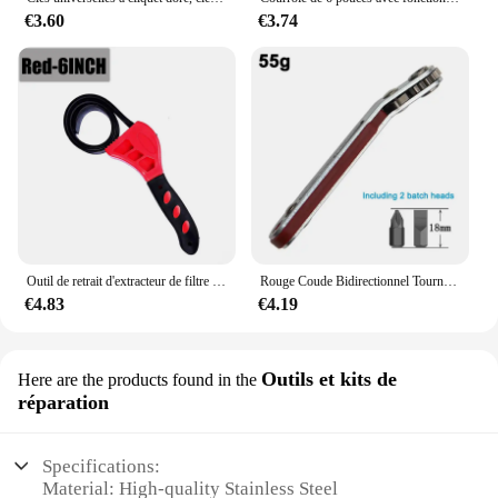
€3.60
€3.74
Outil de retrait d'extracteur de filtre à huile de ceinture essorée, sangle réglable, verrouillage, démontage, ouvre-sangle
Rouge Coude Bidirectionnel Tournevis À Cliquet Espace Étroite Coin Tournant Angle Droit Croix Fendue Tournevis Outil
€4.83
€4.19
Outils et kits de
Here are the products found in the
réparation
Specifications:
Material: High-quality Stainless Steel