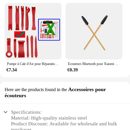
Pompe à Cale d'Air pour Réparation de Porte de Voiture, Outil Manuel d'Urgence, Déverrouillage Ouvert, Pince à Longue Portée, Clé Perdue
Écouteurs Bluetooth pour Xiaomi AirPods Pro 3 2 1, outil de livres, kit de nettoyage de boîtier d'écouteurs durable, stylo brosse propre, Airdots 3Pro
€7.34
€0.39
Accessoires pour
Here are the products found in the
écouteurs
Specifications:
Material: High-quality stainless steel
Product Discount: Available for wholesale and bulk
purchases