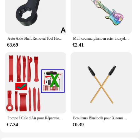
Auto Axle Shaft Removal Tool Horn-type Lever Principle Prying More Effort For 3/8inch Drive 8pt Ratchet Household Auto Repair
Mini couteau pliant en acier inoxydable JEKnife, porte-clés créatif, couteau de poche portable, multifonction, couteau à fruits extérieur
€8.69
€2.41
Pompe à Cale d'Air pour Réparation de Porte de Voiture, Outil Manuel d'Urgence, Déverrouillage Ouvert, Pince à Longue Portée, Clé Perdue
Écouteurs Bluetooth pour Xiaomi AirPods Pro 3 2 1, outil de livres, kit de nettoyage de boîtier d'écouteurs durable, stylo brosse propre, Airdots 3Pro
€7.34
€0.39