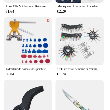
Porte-Clés Médical avec Battements de Cœur, Stéthoscope, Seringue, Capuchon d'Infirmière, Cadeaux d'Infirmière, Bijoux Faits à la Main, Ornements de Sac, Breloque
Mousqueton à nervures rétractable, équipement de mousqueton, câble métallique en acier, porte-clés à ressort, outil de porte-clés sportif en plein air
€1.64
€2.29
Extracteur de bosses sans peinture professionnel pour voiture, débosseleur de carrosserie, kit de réparation de ventouse, kits d'outils de débosselage automatique, ateliers de voiture
Outil de retrait de borne de voiture, connecteur de prise de fil, extracteur, goupille de dégagement, kit flacon, outil de réparation, 3 pièces, 18 pièces, 36 pièces, 41 pièces
€6.04
€1.74