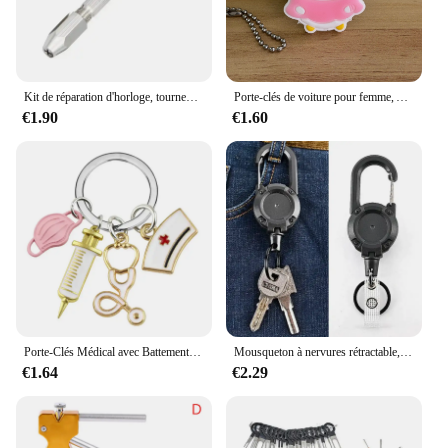
Kit de réparation d'horloge, tournevis outil à main pour la réparation de bijoux de montre 0-3.1mm 1/2/3/4 pièces
Porte-clés de voiture pour femme, Avenger Minnie, EquiSpider Cartoon Man, Cat, Key Cover Caps, Key Ring Holder, New Arrival, 1Pc
€1.90
€1.60
Porte-Clés Médical avec Battements de Cœur, Stéthoscope, Seringue, Capuchon d'Infirmière, Cadeaux d'Infirmière, Bijoux Faits à la Main, Ornements de Sac, Breloque
Mousqueton à nervures rétractable, équipement de mousqueton, câble métallique en acier, porte-clés à ressort, outil de porte-clés sportif en plein air
€1.64
€2.29