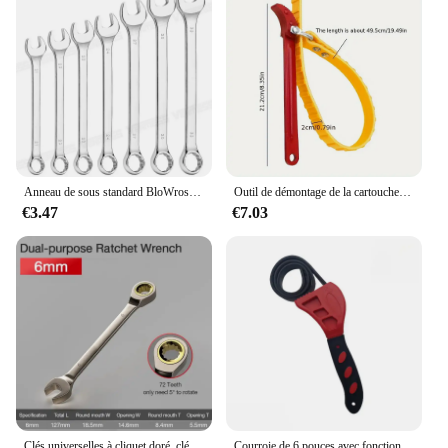
Anneau de sous standard BloWrosimilaire Meaccelerand, outils d'écrou Spblown, ménage général, garage, réparations automobiles, 1 pièce
Outil de démontage de la cartouche, ouvre-sangle réglable, extracteur de filtre à huile, 8 po
€3.47
€7.03
Clés universelles à cliquet doré, clé de couple, outils de réparation de voiture MeaccelerHand, 1 pièce
Courroie de 6 pouces avec fonction réglable pour tirer le filtre à huile, sangle Spblown JOTools pour la maison, empêche le glissement