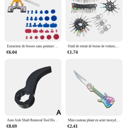
Extracteur de bosses sans peinture professionnel pour voiture, débosseleur de carrosserie, kit de réparation de ventouse, kits d'outils de débosselage automatique, ateliers de voiture
Outil de retrait de borne de voiture, connecteur de prise de fil, extracteur, goupille de dégagement, kit flacon, outil de réparation, 3 pièces, 18 pièces, 36 pièces, 41 pièces
€6.04
€1.74
Auto Axle Shaft Removal Tool Horn-type Lever Principle Prying More Effort For 3/8inch Drive 8pt Ratchet Household Auto Repair
Mini couteau pliant en acier inoxydable JEKnife, porte-clés créatif, couteau de poche portable, multifonction, couteau à fruits extérieur
€8.69
€2.41