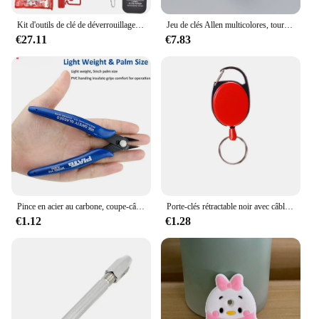
Kit d'outils de clé de déverrouillage de porte de véhicule, cale de barre mince, ouverture d'urgence, pompe à air noire, pièces de style de voiture universelles
Jeu de clés Allen multicolores, tournevis hexagonal, universel, 6 angles, 6 lentilles, boule, HTML, document, outils à main, 9 pièces
€27.11
€7.83
Pince en acier au carbone, coupe-câble électrique, cisailles latérales coupantes, pince affleurante, outils à main pour la maison, bleu
Porte-clés rétractable noir avec câble métallique en acier élastique, porte-clés anti-perte, badge d'identification, sac à dos, accessoires de charme, outil d'extérieur
€1.12
€1.28