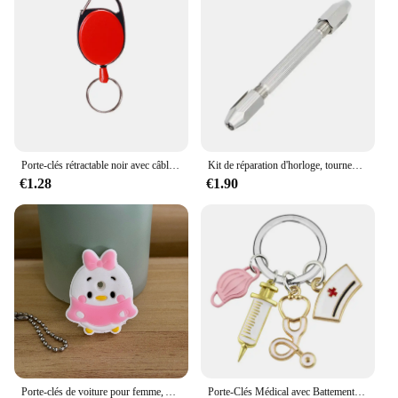
Porte-clés rétractable noir avec câble métallique en acier élastique, porte-clés anti-perte, badge d'identification, sac à dos, accessoires de charme, outil d'extérieur
Kit de réparation d'horloge, tournevis outil à main pour la réparation de bijoux de montre 0-3.1mm 1/2/3/4 pièces
€1.28
€1.90
Porte-clés de voiture pour femme, Avenger Minnie, EquiSpider Cartoon Man, Cat, Key Cover Caps, Key Ring Holder, New Arrival, 1Pc
Porte-Clés Médical avec Battements de Cœur, Stéthoscope, Seringue, Capuchon d'Infirmière, Cadeaux d'Infirmière, Bijoux Faits à la Main, Ornements de Sac, Breloque