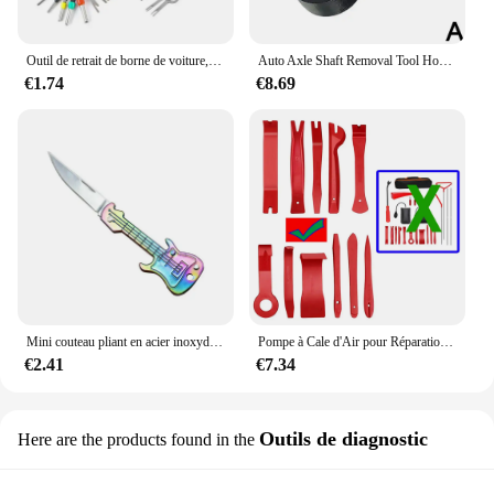
Outil de retrait de borne de voiture, connecteur de prise de fil, extracteur, goupille de dégagement, kit flacon, outil de réparation, 3 pièces, 18 pièces, 36 pièces, 41 pièces
Auto Axle Shaft Removal Tool Horn-type Lever Principle Prying More Effort For 3/8inch Drive 8pt Ratchet Household Auto Repair
€1.74
€8.69
Mini couteau pliant en acier inoxydable JEKnife, porte-clés créatif, couteau de poche portable, multifonction, couteau à fruits extérieur
Pompe à Cale d'Air pour Réparation de Porte de Voiture, Outil Manuel d'Urgence, Déverrouillage Ouvert, Pince à Longue Portée, Clé Perdue
€2.41
€7.34
Outils de diagnostic
Here are the products found in the