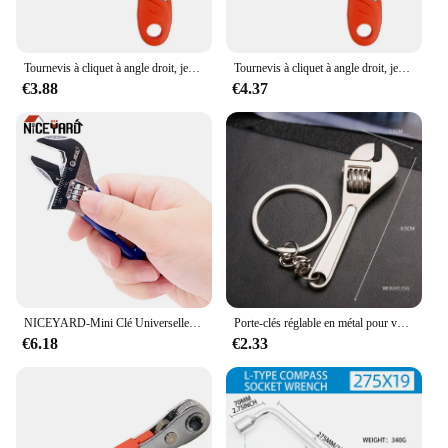
Tournevis à cliquet à angle droit, jeu d'1948 à douille, embout de tournevis MeaccelerScrew 1/4, poignée hexagonale, fente Torx, outil à main 90
Tournevis à cliquet à angle droit, jeu d'1948 à douille, embout de tournevis MeaccelerScrew 1/4, poignée hexagonale, fente Torx, outil à main 90
€3.88
€4.37
NICEYARD-Mini Clé Universelle à Écrou Spblown, Diamètre Maximum 24mm, Réglable, en Acier Inoxydable, Outils à Main
Porte-clés réglable en métal pour voiture, outil de simulation, pendentif créatif, petit cadeau
€6.18
€2.33