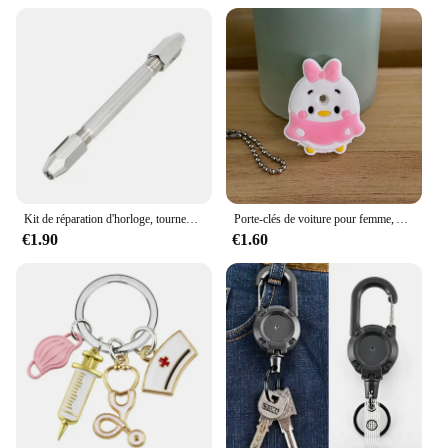
Kit de réparation d'horloge, tournevis outil à main pour la réparation de bijoux de montre 0-3.1mm 1/2/3/4 pièces
Porte-clés de voiture pour femme, Avenger Minnie, EquiSpider Cartoon Man, Cat, Key Cover Caps, Key Ring Holder, New Arrival, 1Pc
€1.90
€1.60