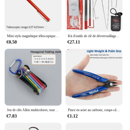
wide range of jewelry repair tasks, ensuring that
you're prepared for any challenge that comes your
way. Whether you're a professional jeweler or a
vendor looking to expand your product line, the
outil a bijoutier Accessoires pour écouteurs is the
perfect choice.
Mini stylo magnétique télescopique portable, outil pratique, capacité pour ramasser des boulons d'écrou, extensible, le plus récent, 514
Kit d'outils de clé de déverrouillage de porte de véhicule, cale de barre mince, ouverture d'urgence, pompe à air noire, pièces de style de voiture universelles
€0.50
€27.11
Jeu de clés Allen multicolores, tournevis hexagonal, universel, 6 angles, 6 lentilles, boule, HTML, document, outils à main, 9 pièces
Pince en acier au carbone, coupe-câble électrique, cisailles latérales coupantes, pince affleurante, outils à main pour la maison, bleu
€7.83
€1.12