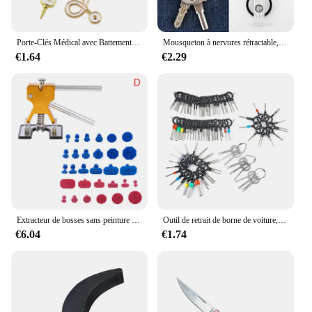
Porte-Clés Médical avec Battements de Cœur, Stéthoscope, Seringue, Capuchon d'Infirmière, Cadeaux d'Infirmière, Bijoux Faits à la Main, Ornements de Sac, Breloque
Mousqueton à nervures rétractable, équipement de mousqueton, câble métallique en acier, porte-clés à ressort, outil de porte-clés sportif en plein air
€1.64
€2.29
Extracteur de bosses sans peinture professionnel pour voiture, débosseleur de carrosserie, kit de réparation de ventouse, kits d'outils de débosselage automatique, ateliers de voiture
Outil de retrait de borne de voiture, connecteur de prise de fil, extracteur, goupille de dégagement, kit flacon, outil de réparation, 3 pièces, 18 pièces, 36 pièces, 41 pièces
€6.04
€1.74