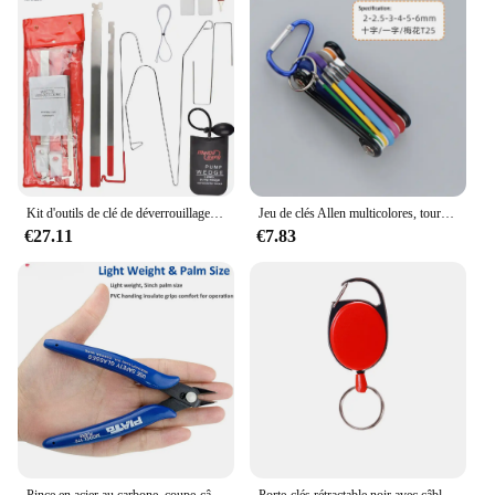
Kit d'outils de clé de déverrouillage de porte de véhicule, cale de barre mince, ouverture d'urgence, pompe à air noire, pièces de style de voiture universelles
Jeu de clés Allen multicolores, tournevis hexagonal, universel, 6 angles, 6 lentilles, boule, HTML, document, outils à main, 9 pièces
€27.11
€7.83
Pince en acier au carbone, coupe-câble électrique, cisailles latérales coupantes, pince affleurante, outils à main pour la maison, bleu
Porte-clés rétractable noir avec câble métallique en acier élastique, porte-clés anti-perte, badge d'identification, sac à dos, accessoires de charme, outil d'extérieur