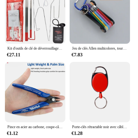
value of precision and quality in the world of
jewelry repair, and it is a must-have for anyone
passionate about jewelry and its maintenance.
Kit d'outils de clé de déverrouillage de porte de véhicule, cale de barre mince, ouverture d'urgence, pompe à air noire, pièces de style de voiture universelles
Jeu de clés Allen multicolores, tournevis hexagonal, universel, 6 angles, 6 lentilles, boule, HTML, document, outils à main, 9 pièces
€27.11
€7.83
Pince en acier au carbone, coupe-câble électrique, cisailles latérales coupantes, pince affleurante, outils à main pour la maison, bleu
Porte-clés rétractable noir avec câble métallique en acier élastique, porte-clés anti-perte, badge d'identification, sac à dos, accessoires de charme, outil d'extérieur
€1.12
€1.28