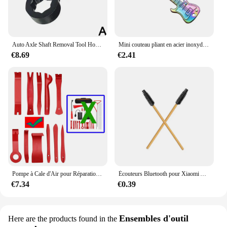
Auto Axle Shaft Removal Tool Horn-type Lever Principle Prying More Effort For 3/8inch Drive 8pt Ratchet Household Auto Repair
Mini couteau pliant en acier inoxydable JEKnife, porte-clés créatif, couteau de poche portable, multifonction, couteau à fruits extérieur
€8.69
€2.41
Pompe à Cale d'Air pour Réparation de Porte de Voiture, Outil Manuel d'Urgence, Déverrouillage Ouvert, Pince à Longue Portée, Clé Perdue
Écouteurs Bluetooth pour Xiaomi AirPods Pro 3 2 1, outil de livres, kit de nettoyage de boîtier d'écouteurs durable, stylo brosse propre, Airdots 3Pro
€7.34
€0.39
Ensembles d'outil
Here are the products found in the