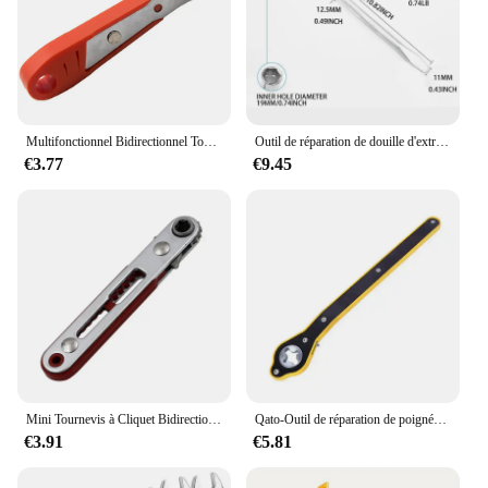
Multifonctionnel Bidirectionnel Tournevis À Cliquet À Angle Droit Magnétique Clé Croix En Forme De Vis Courte Orange Outil
Outil de réparation de douille d'extrémité fendue de type L, tête hexagonale, opathie de voiture LDPWralike, standard, 17mm, 19mm, 21mm
€3.77
€9.45
Mini Tournevis à Cliquet Bidirectionnel Multifonctionnel Avant et Paupières, Coude, Tête Plate Enveloppante, Outil à Fente
Qato-Outil de réparation de poignée de garage à cliquet pour petites voitures, type de ciseaux électriques montés sur voiture, cric à manivelle, économie de main-d 'œuvre
€3.91
€5.81